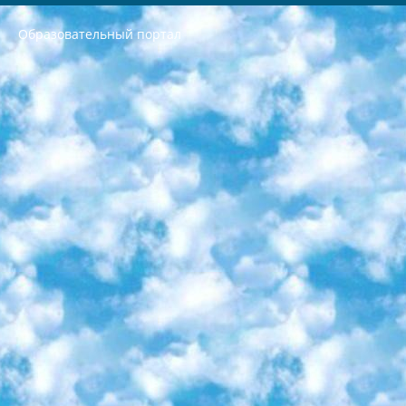
Образовательный портал
РЕСПУБЛИКА УЗБЕКИСТАН МИНИСТРЕРСТВО ДОШКОЛЬНОГО И ШКОЛЬНОГО ОБРАЗОВАНИЯ КОМАНДА в общеобразовательных учреждениях в 2023-2024 учебном году организация и проведение итоговой государственной аттестации обучающихся о Министра дошкольного и школьного образования Республики Узбекистан от 4 марта 2008 года (постановлением Минюста от 20 марта 2008 года № 1778 государственной регистрации) «Итоговое состояние учащихся общего среднего образования на основании положения об утверждении положения об аттестации общего среднего образования выпускной экзамен студентов в образовательных учреждениях в 2023-2024 учебном году В целях организации и прохождения аттестации приказываю: 1. Следующее: перечень предметов, по которым будет проводиться итоговая государственная аттестация и экзамен формы перевода согласно приложению 1; сертификаты международного образца, оценивающие уровень владения иностранными языками перечень согласно приложению 2; 2. Педагогический при специализированных образовательных учреждениях. научно-практический центр квалификации и международной оценки (Д.Давидова) 2024 г. До 25 марта: задания по предметам, по которым будет проводиться итоговая аттестация разработка и утверждение технических условий; итоговая аттестация на основании разработанного предметного задания разработка вопросов по предметам (устно и письменно), экзамен передача; общеобразовательные средние школы и специальные учебные заведения учащиеся выпускных классов школ и интернатов в агентской системе подготовка базы данных экзаменационных материалов и критериев оценки; перевод базы экзаменационных материалов на все языки обучения подать в Республиканский образовательный центр для изготовления; варианты экзаменов на основе разработанных контрольных материалов пусть будут поставлены задачи формирования. 3. Республиканский образовательный центр (Ш.Худайкулов) до 5 апреля 2024 года. до: база данных предоставленных экзаменационных материалов на все языки обучения перевод и экспертиза; для слепых, слабовидящих, глухих, слабослышащих и умственно отсталых детей учащиеся выпускных классов специализированных школ и школ-интернатов база данных экзаменационных материалов на всех преподаваемых языках подготовка критериев оценки; специализированные школы для умственно отсталых детей и технологии для учащихся выпускных классов школ-интернатов разработка соответствующих рекомендаций и критериев проведения ЕГЭ по естествознанию давать задания. 4. Педагогический при специализированных образовательных учреждениях. Научно-практический центр навыков и международной оценки (Д.Давидова), Республика образовательный центр (Худайкулов Ш.) итоговый государственный аттестационный экзамен ориентирован на творческое и логическое мышление при подготовке базы материалов учитывать введение заданий. 5. Следует отметить, что: сертификат государственного образца о знании общеобразовательного предмета и как минимум национальный уровень B1 по предметам на иностранных языках, указанным в Приложении 2. или международно признанный сертификат эквивалентного уровня студенты, изучающие определенный предмет, освобождаются от экзамена; по соответствующим предметам запланирована итоговая государственная аттестация за день до дня, путем жеребьевки Рабочей группой (в письменной форме по предметам, проводимым в форме) из числа сформированных вариантов выбрано 2 варианта; 2 выбранных варианта экзамена анонсированы на официальном сайте министерства и все выпускники по всей стране на основе этих вариантов проводит итоговую государственную аттестацию. 6. Государственное образование учащихся средних общеобразовательных учреждений. знания в соответствии с квалификационными требованиями, которые необходимо приобрести на основании стандартов итоговый (выпускной) контроль для 9 и 11 классов в целях тестирования Экзамены (далее – экзамены) состоят из предметов, перечисленных в приложении 1. будет сделано. 7. Экзамены пройдут с 26 мая по 15 июня 2024 г. (кроме науки физического воспитания). 8. Физическая для учащихся 9 классов общесредних образовательных учреждений. Экзамены по предмету «Образование, квалификация медицина» 1-6 мая 2024 года. сотрудники перевести под присмотр (с отклонениями в физическом или умственном развитии) специализированная школа для детей, школы-интернаты и со сколиозом школы-интернаты санаторного типа для больных детей исключены). 9. Он был слепым, слабовидящим и имел нарушения опорно-двигательного аппарата. экзамены в специализированных школах и интернатах для детей должны проводиться исходя из требований, предъявляемых к общеобразовательным учреждениям (физкультура кроме науки). 10. Специализированная школа для глухих и слабослышащих детей. и экзамены в интернатах и быть реализован в виде письменного теста по математике. 11. Специальность для умственно отсталых детей. Для 9 класса Родной язык и литературное письмо Государственный язык (язык обучения – узбекский). для неклассов) написано Математическое письмо Письменная/устная история Узбекистана Физическое воспитание практично Итоговый контроль Для 11 класса Написание родного языка и литературы (эссе) Математическое письмо Узбекский язык (обучение на узбекском языке) не посещающее общее среднее образование для учреждений)/Образовательное учреждение выбор письменный и устный Иностранный язык письменный/устный Письменная/устная история Узбекистана *По выбору студента:  Химия  Физика  Основы государственного права  География 10 бесплатных образовательных ресурсов - Мы составили подборку онлайн-проектов с интерактивными упражнениями, видеолекциями и статьями. Они помогут вам обрести новые и освежить старые знания бесплатно. 1. «ИНТУИТ» Старейшая образовательная площадка Рунета. Здесь вы найдёте сотни текстовых и видеокурсов на десятки различных тем — от программирования до психологии. Многие курсы подготовлены российскими университетами и крупными международными компаниями вроде Intel и Microsoft. Самостоятельное обучение бесплатное, но желающие могут оплатить услуги персональных наставников. 2. «Смартия» знакомит с актуальными профессиями и подсказывает, как им обучаться. Выбрав заинтересовавшую вас специальность — SMM-специалист, фотограф, веб-дизайнер или другую, — увидите список необходимых для неё умений. Чтобы вы могли освоить их самостоятельно, для каждого умения площадка отображает подборку ссылок на учебные материалы. Хотя «Смартия» ориентируется на русскоязычную аудиторию, часть контента всё же доступна только на английском. 3. «Лекторий Физтеха» Проект Московского физико-технического института (Физтеха). С его помощью вы можете смотреть онлайн серии лекций, записанные на видео в этом вузе. В числе доступных предметов — физика, биология, химия, информационные технологии и другие. К некоторым лекциям администрация ресурса прилагает готовые конспекты, которые можно скачивать в PDF-формате. 4. ITMOcourses Онлайн-площадка Санкт-Петербургского национального исследовательского университета информационных технологий, механики и оптики (ИТМО). Ресурс предоставляет свободный доступ к курсам, разработанным в этом вузе. Каталог материалов разбит на четыре категории: «Оптические системы и технологии», «Приборостроение и робототехника», «Информационные технологии» и «Биотехнологии». Курсы состоят из видеолекций, интерактивных демонстраций и заданий. 5. «КиберЛенинка» Электронная научная библиотека открытого доступа. Каталог площадки регулярно обрастает текстами статей из различных научных изданий. Сгруппированные по журналам и рубрикам публикации можно читать онлайн или скачивать целиком в PDF-формате. Проект нацелен на популяризацию науки за счёт открытого доступа к качественной информации. 6. «ПостНаука» На этом ресурсе публикуют подборки видеолекций, составленные экспертами из разных отраслей и объединённые общими темами. Среди них, к примеру, есть серии «Биоинформатика и геномика», «Культура средневековой Скандинавии» и Cinema Studies о теории кино. Каждая подборка лекций — логически связанная история, рассказанная экспертом от первого лица. Кроме того, на сайте появляются научно-образовательные статьи и тесты на разные темы. 7. «Newочём» Команда проекта «Newочём» отбирает самые интересные тексты из англоязычных СМИ и переводит те из них, за которые голосуют участники сообщества «ВКонтакте». По большей части это научно-популярные статьи. Редакторы придумывают лишь заголовки, в остальном содержание переводов соответствует оригиналам. Полные тексты можно читать прямо в социальной сети. 8. InternetUrok Онлайн-база материалов по основным дисциплинам школьной программы. Информация на сайте структурирована по классам, предметам и темам (урокам). Каждый урок состоит из видеолекций и конспектов. Есть также интерактивные тренажёры и тесты для закрепления пройденного материала. Даже если вы давно окончили школу, возможность повторить программу старших классов всегда может пригодиться. 9. Edutainme Ещё один ресурс об образовании. В отличие от Newtonew, как мне кажется, Edutainme больше ориентируется на представителей индустрии: педагогов, предпринимателей, разработчиков образовательных проектов. Но и любой, кто просто стремится к саморазвитию, найдёт на сайте много полезного и интересного для себя. Например, информацию о новых курсах и образовательных сервисах. 10. Newtonew Онлайн-медиа об образовании и обучении в широком смысле. Авторы Newtonew пишут об инструментах, заведениях, тактиках и стратегиях, которые помогают учить других и получать новые знания самостоятельно. На этой площадке вы найдёте новости, обзоры, аналитические мат