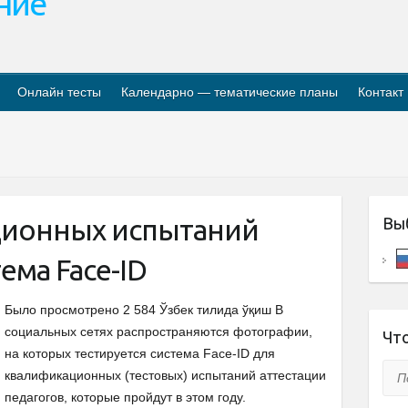
ание
Онлайн тесты
Календарно — тематические планы
Контакт
ционных испытаний
Вы
ема Face-ID
Было просмотрено 2 584 Ўзбек тилида ўқиш В
социальных сетях распространяются фотографии,
Что
на которых тестируется система Face-ID для
Пои
квалификационных (тестовых) испытаний аттестации
педагогов, которые пройдут в этом году.