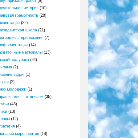
опуляризация работ
(9)
оучительная история
(10)
равовая грамотность
(28)
резентация
(22)
резидентская школа
(21)
рограммы / приложения
(7)
рофориентация
(14)
аздаточные материалы
(13)
азработка урока
(34)
еклама
(2)
ешение задач
(1)
казки
(2)
оюз молодёжи
(1)
прашивали — отвечаем
(35)
татьи
(43)
тихи
(13)
траны
(12)
тратегия
(4)
ценарий мероприятия
(18)