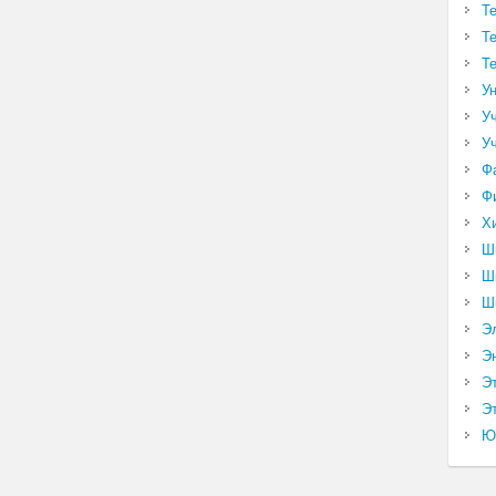
Т
Т
Т
У
У
У
Ф
Ф
Х
Ш
Ш
Ш
Э
Э
Э
Эт
Ю