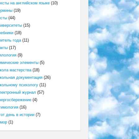
ексты на английском языке
(10)
ермины
(19)
есты
(44)
ниверситеты
(15)
чебники
(18)
читель года
(11)
акты
(17)
илология
(9)
имические элементы
(5)
кола мастерства
(18)
кольная документация
(26)
кольному психологу
(11)
лектронный журнал
(57)
нергосбережение
(4)
тимология
(16)
от день в истории
(7)
мор
(1)