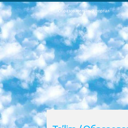
Образовательный портал
РЕСПУБЛИКА УЗБЕКИСТАН МИНИСТРЕРСТВО ДОШКОЛЬНОГО И ШКОЛЬНОГО ОБРАЗОВАНИЯ КОМАНДА в общеобразовательных учреждениях в 2023-2024 учебном году организация и проведение итоговой государственной аттестации обучающихся о Министра дошкольного и школьного образования Республики Узбекистан от 4 марта 2008 года (постановлением Минюста от 20 марта 2008 года № 1778 государственной регистрации) «Итоговое состояние учащихся общего среднего образования на основании положения об утверждении положения об аттестации общего среднего образования выпускной экзамен студентов в образовательных учреждениях в 2023-2024 учебном году В целях организации и прохождения аттестации приказываю: 1. Следующее: перечень предметов, по которым будет проводиться итоговая государственная аттестация и экзамен формы перевода согласно приложению 1; сертификаты международного образца, оценивающие уровень владения иностранными языками перечень согласно приложению 2; 2. Педагогический при специализированных образовательных учреждениях. научно-практический центр квалификации и международной оценки (Д.Давидова) 2024 г. До 25 марта: задания по предметам, по которым будет проводиться итоговая аттестация разработка и утверждение технических условий; итоговая аттестация на основании разработанного предметного задания разработка вопросов по предметам (устно и письменно), экзамен передача; общеобразовательные средние школы и специальные учебные заведения учащиеся выпускных классов школ и интернатов в агентской системе подготовка базы данных экзаменационных материалов и критериев оценки; перевод базы экзаменационных материалов на все языки обучения подать в Республиканский образовательный центр для изготовления; варианты экзаменов на основе разработанных контрольных материалов пусть будут поставлены задачи формирования. 3. Республиканский образовательный центр (Ш.Худайкулов) до 5 апреля 2024 года. до: база данных предоставленных экзаменационных материалов на все языки обучения перевод и экспертиза; для слепых, слабовидящих, глухих, слабослышащих и умственно отсталых детей учащиеся выпускных классов специализированных школ и школ-интернатов база данных экзаменационных материалов на всех преподаваемых языках подготовка критериев оценки; специализированные школы для умственно отсталых детей и технологии для учащихся выпускных классов школ-интернатов разработка соответствующих рекомендаций и критериев проведения ЕГЭ по естествознанию давать задания. 4. Педагогический при специализированных образовательных учреждениях. Научно-практический центр навыков и международной оценки (Д.Давидова), Республи