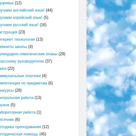
доровье
(12)
зучаем английский язык!
(44)
зучаем корейский язык!
(5)
зучаем русский язык!
(16)
нструкция
(23)
нтернет технологии
(13)
абинеты школы
(4)
алендарно-тематические планы
(29)
лассному руководителю
(37)
ниги
(22)
оммунальные платежи
(4)
омпетенция по предметам
(6)
онкурсы
(28)
онтрольная работа
(13)
ружок
(5)
абораторная работа
(1)
есячник
(6)
етодика преподавания
(12)
етодическая помощь
(45)