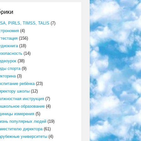
брики
ISA, PIRLS, TIMSS, TALIS
(7)
строномия
(4)
ттестация
(156)
удиокнига
(18)
езопасность
(14)
идеоурок
(38)
иды спорта
(9)
икторина
(3)
оспитание ребёнка
(23)
иректору школы
(12)
олжностная инструкция
(7)
ошкольное образование
(4)
диницы измерения
(5)
изнь популярных людей
(19)
аместителю директора
(61)
арубежные университеты
(4)