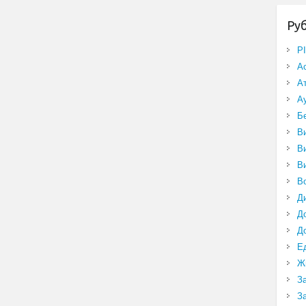
Ру
P
А
А
А
Б
В
В
В
В
Д
Д
Д
Е
Ж
З
З