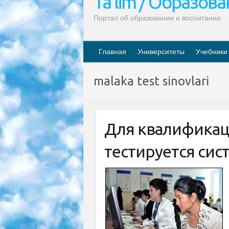
Ta’lim / Образов
Портал об образовании и воспитании
Главная
Университеты
Учебники
malaka test sinovlari
Для квалифика
тестируется сист