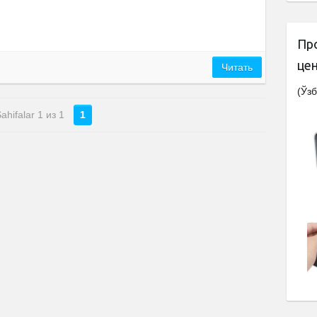
Пр
це
Читать
(Ўзб
ahifalar 1 из 1
1