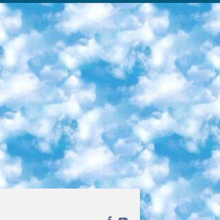
ека открытого доступа. Каталог площадки регулярно обрастает текстами статей из различных научных изданий. Сгруппированные по журналам и рубрикам публикации можно читать онлайн или скачивать целиком в PDF-формате. Проект нацелен на популяризацию науки за счёт открытого доступа к качественной информации. 6. «ПостНаука» На этом ресурсе публикуют подборки видеолекций, составленные экспертами из разных отраслей и объединённые общими темами. Среди них, к примеру, есть серии «Биоинформатика и геномика», «Культура средневековой Скандинавии» и Cinema Studies о теории кино. Каждая подборка лекций — логически связанная история, рассказанная экспертом от первого лица. Кроме того, на сайте появляются научно-образовательные статьи и тесты на разные темы. 7. «Newочём» Команда проекта «Newочём» отбирает самые интересные тексты из англоязычных СМИ и переводит те из них, за которые голосуют участники сообщества «ВКонтакте». По большей части это научно-популярные статьи. Редакторы придумывают лишь заголовки, в остальном содержание переводов соответствует оригиналам. Полные тексты можно читать прямо в социальной сети. 8. InternetUrok Онлайн-база материалов по основным дисциплинам школьной программы. Информация на сайте структурирована по классам, предметам и темам (урокам). Каждый урок состоит из видеолекций и конспектов. Есть также интерактивные тренажёры и тесты для закрепления пройденного материала. Даже если вы давно окончили школу, возможность повторить программу старших классов всегда может пригодиться. 9. Edutainme Ещё один ресурс об образовании. В отличие от Newtonew, как мне кажется, Edutainme больше ориентируется на представителей индустрии: педагогов, предпринимателей, разработчиков образовательных проектов. Но и любой, кто просто стремится к саморазвитию, найдёт на сайте много полезного и интересного для себя. Например, информацию о новых курсах и образовательных сервисах. 10. Newtonew Онлайн-медиа об образовании и обучении в широком смысле. Авторы Newtonew пишут об инструментах, заведениях, тактиках и стратегиях, которые помогают учить других и получать новые знания самостоятельно. На этой площадке вы найдёте новости, обзоры, аналитические мат