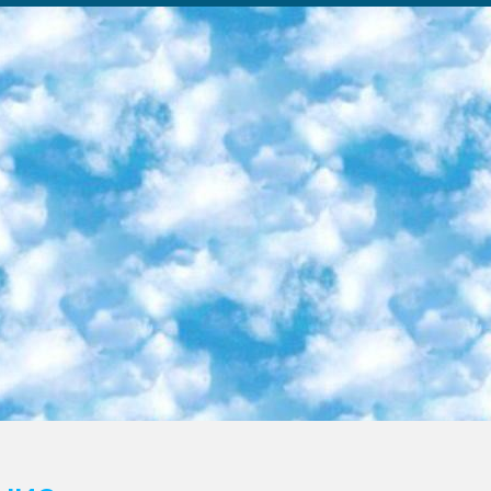
ка образовательный центр (Худайкулов Ш.) итоговый государственный аттестационный экзамен ориентирован на творческое и логическое мышление при подготовке базы материалов учитывать введение заданий. 5. Следует отметить, что: сертификат государственного образца о знании общеобразовательного предмета и как минимум национальный уровень B1 по предметам на иностранных языках, указанным в Приложении 2. или международно признанный сертификат эквивалентного уровня студенты, изучающие определенный предмет, освобождаются от экзамена; по соответствующим предметам запланирована итоговая государственная аттестация за день до дня, путем жеребьевки Рабочей группой (в письменной форме по предметам, проводимым в форме) из числа сформированных вариантов выбрано 2 варианта; 2 выбранных варианта экзамена анонсированы на официальном сайте министерства и все выпускники по всей стране на основе этих вариантов проводит итоговую государственную аттестацию. 6. Государственное образование учащихся средних общеобразовательных учреждений. знания в соответствии с квалификационными требованиями, которые необходимо приобрести на основании стандартов итоговый (выпускной) контроль для 9 и 11 классов в целях тестирования Экзамены (далее – экзамены) состоят из предметов, перечисленных в приложении 1. будет сделано. 7. Экзамены пройдут с 26 мая по 15 июня 2024 г. (кроме науки физического воспитания). 8. Физическая для учащихся 9 классов общесредних образовательных учреждений. Экзамены по предмету «Образование, квалификация медицина» 1-6 мая 2024 года. сотрудники перевести под присмотр (с отклонениями в физическом или умственном развитии) специализированная школа для детей, школы-интернаты и со сколиозом школы-интернаты санаторного типа для больных детей исключены). 9. Он был слепым, слабовидящим и имел нарушения опорно-двигательного аппарата. экзамены в специализированных школах и интернатах для детей должны проводиться исходя из требований, предъявляемых к общеобразовательным учреждениям (физкультура кроме науки). 10. Специализированная школа для глухих и слабослышащих детей. и экзамены в интернатах и быть реализован в виде письменного теста по математике. 11. Специальность для умственно отсталых детей. Для 9 класса Родной язык и литературное письмо Государственный язык (язык обучения – узбекский). для неклассов) написано Математическое письмо Письменная/устная история Узбекистана Физическое воспитание практично Итоговый контроль Для 11 класса Написание родного языка и литературы (эссе) Математическое письмо Узбекский язык (обучение на узбекском языке) не посещающее общее среднее образование для учреждений)/Образовательное учреждение выбор письменный и устный Иностранный язык письменный/устный Письменная/устная история Узбекистана *По выбору студента:  Химия  Физика  Основы государственного права  География 10 бесплатных образовательных ресурсов - Мы составили подборку онлайн-проектов с интерактивными упражнениями, видеолекциями и статьями. Они помогут вам обрести новые и освежить старые знания бесплатно. 1. «ИНТУИТ» Старейшая образовательная площадка Рунета. Здесь вы найдёте сотни текстовых и видеокурсов на десятки различных тем — от программирования до психологии. Многие курсы подготовлены российскими университетами и крупными международными компаниями вроде Intel и Microsoft. Самостоятельное обучение бесплатное, но желающие могут оплатить услуги персональных наставников. 2. «Смартия» знакомит с актуальными профессиями и подсказывает, как им обучаться. Выбрав заинтересовавшую вас специальность — SMM-специалист, фотограф, веб-дизайнер или другую, — увидите список необходимых для неё умений. Чтобы вы могли освоить их самостоятельно, для каждого умения площадка отображает подборку ссылок на учебные материалы. Хотя «Смартия» ориентируется на русскоязычную аудиторию, часть контента всё же доступна только на английском. 3. «Лекторий Физтеха» Проект Московского физико-технического института (Физтеха). С его помощью вы можете смотреть онлайн серии лекций, записанные на видео в этом вузе. В числе доступных предметов — физика, биология, химия, информационные технологии и другие. К некоторым лекциям администрация ресурса прилагает готовые конспекты, которые можно скачивать в PDF-формате. 4. ITMOcourses Онлайн-площадка Санкт-Петербургского национального исследовательского университета информационных технологий, механики и оптики (ИТМО). Ресурс предоставляет свободный доступ к курсам, разработанным в этом вузе. Каталог материалов разбит на четыре категории: «Оптические системы и технологии», «Приборостроение и робототехника», «Информационные технологии» и «Биотехнологии». Курсы состоят из видеолекций, интерактивных демонстраций и заданий. 5. «КиберЛенинка» Электронная научная библиот