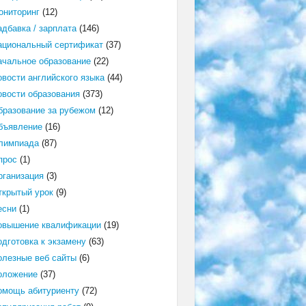
ониторинг
(12)
адбавка / зарплата
(146)
ациональный сертификат
(37)
ачальное образование
(22)
овости английского языка
(44)
овости образования
(373)
бразование за рубежом
(12)
бъявление
(16)
лимпиада
(87)
прос
(1)
рганизация
(3)
ткрытый урок
(9)
есни
(1)
овышение квалификации
(19)
одготовка к экзамену
(63)
олезные веб сайты
(6)
оложение
(37)
омощь абитуриенту
(72)