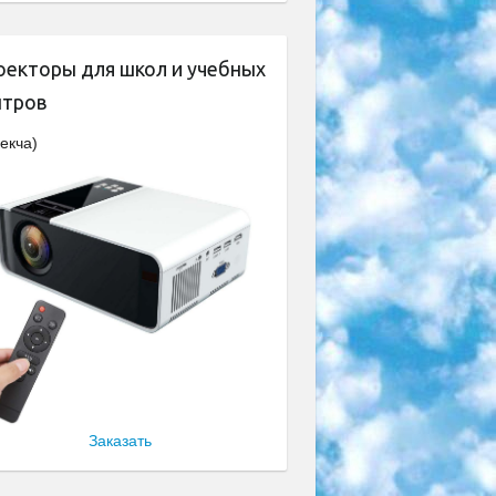
оекторы для школ и учебных
нтров
екча)
Заказать