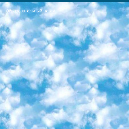
Образовательный портал
РЕСПУБЛИКА УЗБЕКИСТАН МИНИСТРЕРСТВО ДОШКОЛЬНОГО И ШКОЛЬНОГО ОБРАЗОВАНИЯ КОМАНДА в общеобразовательных учреждениях в 2023-2024 учебном году организация и проведение итоговой государственной аттестации обучающихся о Министра дошкольного и школьного образования Республики Узбекистан от 4 марта 2008 года (постановлением Минюста от 20 марта 2008 года № 1778 государственной регистрации) «Итоговое состояние учащихся общего среднего образования на основании положения об утверждении положения об аттестации общего среднего образования выпускной экзамен студентов в образовательных учреждениях в 2023-2024 учебном году В целях организации и прохождения аттестации приказываю: 1. Следующее: перечень предметов, по которым будет проводиться итоговая государственная аттестация и экзамен формы перевода согласно приложению 1; сертификаты международного образца, оценивающие уровень владения иностранными языками перечень согласно приложению 2; 2. Педагогический при специализированных образовательных учреждениях. научно-практический центр квалификации и международной оценки (Д.Давидова) 2024 г. До 25 марта: задания по предметам, по которым будет проводиться итоговая аттестация разработка и утверждение технических условий; итоговая аттестация на основании разработанного предметного задания разработка вопросов по предметам (устно и письменно), экзамен передача; общеобразовательные средние школы и специальные учебные заведения учащиеся выпускных классов школ и интернатов в агентской системе подготовка базы данных экзаменационных материалов и критериев оценки; перевод базы экзаменационных материалов на все языки обучения подать в Республиканский образовательный центр для изготовления; варианты экзаменов на основе разработанных контрольных материалов пусть будут поставлены задачи формирования. 3. Республиканский образовательный центр (Ш.Худайкулов) до 5 апреля 2024 года. до: база данных предоставленных экзаменационных материалов на все языки обучения перевод и экспертиза; для слепых, слабовидящих, глухих, слабослышащих и умственно отсталых детей учащиеся выпускных классов специализированных школ и школ-интернатов база данных экзаменационных материалов на всех преподаваемых языках подготовка критериев оценки; специализированные школы для умственно отсталых детей и технологии для учащихся выпускных классов школ-интернатов разработка соответствующих рекомендаций и критериев проведения ЕГЭ по естествознанию давать задания. 4. Педагогический при специализированных образовательных учреждениях. Научно-практический центр навыков и международной оценки (Д.Давидова), Республика образовательный центр (Худайкулов Ш.) итоговый государственный аттестационный экзамен ориентирован на творческое и логическое мышление при подготовке базы материалов учитывать введение заданий. 5. Следует отметить, что: сертификат государственного образца о знании общеобразовательного предмета и как минимум национальный уровень B1 по предметам на иностранных языках, указанным в Приложении 2. или международно признанный сертификат эквивалентного уровня студенты, изучающие определенный предмет, освобождаются от экзамена; по соответствующим предметам запланирована итоговая государственная аттестация за день до дня, путем жеребьевки Рабочей группой (в письменной форме по предметам, проводимым в форме) из числа сформированных вариантов выбрано 2 варианта; 2 выбранных варианта экзамена анонсированы на официальном сайте министерства и все выпускники по всей стране на основе этих вариантов проводит итоговую государственную аттестацию. 6. Государственное образование учащихся средних общеобразовательных учреждений. знания в соответствии с квалификационными требованиями, которые необходимо приобрести на основании стандартов итоговый (выпускной) контроль для 9 и 11 классов в целях тестирования Экзамены (далее – экзамены) состоят из предметов, перечисленных в приложении 1. будет сделано. 7. Экзамены пройдут с 26 мая по 15 июня 2024 г. (кроме науки физического воспитания). 8. Физическая для учащихся 9 классов общесредних образовательных учреждений. Экзамены по предмету «Образование, квалификация медицина» 1-6 мая 2024 года. сотрудники перевести под присмотр (с отклонениями в физическом или умственном развитии) специализированная школа для детей, школы-интернаты и со сколиозом школы-интернаты санаторного типа для больных детей исключены). 9. Он был слепым, слабовидящим и имел нарушения опорно-двигательного аппарата. экзамены в специализированных школах и интернатах для детей должны проводиться исходя из требований, предъявляемых к общеобразовательным учреждениям (физкультура кроме науки). 10. Специализированная школа для глухих и слабослышащих детей. и экзамены в интернатах и быть реализован в виде письменного теста по математике. 11. Специальность для умственно отсталых детей. Для 9 класса Родной язык и литературное письмо Государственный язык (язык обучения – узбекский). для неклассов) написано Математическое письмо Письменная/устная история Узбекистана Физическое воспитание практично Итоговый контроль Для 11 класса Написание родного языка и литературы (эссе) Математическое письмо Узбекский язык (обучение на узбекском языке) не посещающее общее среднее образование для учреждений)/Образовательное учреждение выбор письменный и устный Иностранный язык письменный/устный Письменная/устная история Узбекистана *По выбору студента:  Химия  Физика  Основы государственного права  География 10 бесплатных образовательных ресурсов - Мы составили подборку онлайн-проектов с интерактивными упражнениями, видеолекциями и статьями. Они помогут вам обрести новые и освежить старые знания бесплатно. 1. «ИНТУИТ» Старейшая образовательная площадка Рунета. Здесь вы найдёте сотни текстовых и видеокурсов на десятки различных тем — от программирования до психологии. Многие курсы подготовлены российскими университетами и крупными международными компаниями вроде Intel и Microsoft. Самостоятельное обучение бесплатное, но желающие могут оплатить услуги персональных наставников. 2. «Смартия» знакомит с актуальными профессиями и подсказывает, как им обучаться. Выбрав заинтересовавшую вас специальность — SMM-специалист, фотограф, веб-дизайнер или другую, — увидите список необходимых для неё умений. Чтобы вы могли освоить их самостоятельно, для каждого умения площадка отображает подборку ссылок на учебные материалы. Хотя «Смартия» ориентируется на русскоязычную аудиторию, часть контента всё же доступна только на английском. 3. «Лекторий Физтеха» Проект Московского физико-технического института (Физтеха). С его помощью вы можете смотреть онлайн серии лекций, записанные на видео в этом вузе. В числе доступных предметов — физика, биология, химия, информационные технологии и другие. К некоторым лекциям администрация ресурса прилагает готовые конспекты, которые можно скачивать в PDF-формате. 4. ITMOcourses Онлайн-площадка Санкт-Петербургского национального исследовательского университета информационных технологий, механики и оптики (ИТМО). Ресурс предоставляет свободный доступ к курсам, разработанным в этом вузе. Каталог материалов разбит на четыре категории: «Оптические системы и технологии», «Приборостроение и робототехника», «Информационные технологии» и «Биотехнологии». Курсы состоят из видеолекций, интерактивных демонстраций и заданий. 5. «КиберЛенинка» Электронная научная библиотека открытого доступа. Каталог площадки регулярно обрастает текстами статей из различных научных изданий. Сгруппированные по журналам и рубрикам публикации можно читать онлайн или скачивать целиком в PDF-формате. Проект нацелен на популяризацию науки за счёт открытого доступа к качественной информации. 6. «ПостНаука» На этом ресурсе публикуют подборки видеолекций, составленные экспертами из разных отраслей и объединённые общими темами. Среди них, к примеру, есть серии «Биоинформатика и геномика», «Культура средневековой Скандинавии» и Cinema Studies о теории кино. Каждая подборка лекций — логически связанная история, рассказанная экспертом от первого лица. Кроме того, на сайте появляются научно-образовательные статьи и тесты на разные темы. 7. «Newочём» Команда проекта «Newочём» отбирает самые интересные тексты из англоязычных СМИ и переводит те из них, за которые голосуют участники сообщества «ВКонтакте». По большей части это научно-популярные статьи. Редакторы придумывают лишь заголовки, в остальном содержание переводов соответствует оригиналам. Полные тексты можно читать прямо в социальной сети. 8. InternetUrok Онлайн-база материалов по основным дисциплинам школьной программы. Информация на сайте структурирована по классам, предметам и темам (урокам). Каждый урок состоит из видеолекций и конспектов. Есть также интерактивные тренажёры и тесты для закрепления пройденного материала. Даже если вы давно окончили школу, возможность повторить программу старших классов всегда может пригодиться. 9. Edutainme Ещё один ресурс об образовании. В отличие от Newtonew, как мне кажется, Edutainme больше ориентируется на представителей индустрии: педагогов, предпринимателей, разработчиков образовательных проектов. Но и любой, кто просто стремится к саморазвитию, найдёт на сайте много полезного и интересного для себя. Например, информацию о новых курсах и образовательных сервисах. 10. Newtonew Онлайн-медиа об образовании и обучении в широком смысле. Авторы Newtonew пишут об инструментах, заведениях, тактиках и стратегиях, которые помогают учить других и получать новые знания самостоятельно. На этой площадке вы найдёте новости, обзоры, аналитические мат