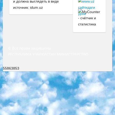
и должна выглядеть в виде
источник: idum.uz
© Все права защищены
РЕСПУБЛИКА УЗБЕКИСТАН МИНИСТРЕРСТВО ДОШКОЛЬНОГО И ШКОЛЬНОГО ОБРАЗОВАНИЯ КОМАНДА в общеобразовательных учреждениях в 2023-2024 учебном году организация и проведение итоговой государственной аттестации обучающихся о Министра дошкольного и школьного образования Республики Узбекистан от 4 марта 2008 года (постановлением Минюста от 20 марта 2008 года № 1778 государственной регистрации) «Итоговое состояние учащихся общего среднего образования на основании положения об утверждении положения об аттестации общего среднего образования выпускной экзамен студентов в образовательных учреждениях в 2023-2024 учебном году В целях организации и прохождения аттестации приказываю: 1. Следующее: перечень предметов, по которым будет проводиться итоговая государственная аттестация и экзамен формы перевода согласно приложению 1; сертификаты международного образца, оценивающие уровень владения иностранными языками перечень согласно приложению 2; 2. Педагогический при специализированных образовательных учреждениях. научно-практический центр квалификации и международной оценки (Д.Давидова) 2024 г. До 25 марта: задания по предметам, по которым будет проводиться итоговая аттестация разработка и утверждение технических условий; итоговая аттестация на основании разработанного предметного задания разработка вопросов по предметам (устно и письменно), экзамен передача; общеобразовательные средние школы и специальные учебные заведения учащиеся выпускных классов школ и интернатов в агентской системе подготовка базы данных экзаменационных материалов и критериев оценки; перевод базы экзаменационных материалов на все языки обучения подать в Республиканский образовательный центр для изготовления; варианты экзаменов на основе разработанных контрольных материалов пусть будут поставлены задачи формирования. 3. Республиканский образовательный центр (Ш.Худайкулов) до 5 апреля 2024 года. до: база данных предоставленных экзаменационных материалов на все языки обучения перевод и экспертиза; для слепых, слабовидящих, глухих, слабослышащих и умственно отсталых детей учащиеся выпускных классов специализированных школ и школ-интернатов база данных экзаменационных материалов на всех преподаваемых языках подготовка критериев оценки; специализированные школы для умственно отсталых детей и технологии для учащихся выпускных классов школ-интернатов разработка соответствующих рекомендаций и критериев проведения ЕГЭ по естествознанию давать задания. 4. Педагогический при специализированных образовательных учреждениях. Научно-практический центр навыков и международной оценки (Д.Давидова), Республика образовательный центр (Худайкулов Ш.) итоговый государственный аттестационный экзамен ориентирован на творческое и логическое мышление при подготовке базы материалов учитывать введение заданий. 5. Следует отметить, что: сертификат государственного образца о знании общеобразовательного предмета и как минимум национальный уровень B1 по предметам на иностранных языках, указанным в Приложении 2. или международно признанный сертификат эквивалентного уровня студенты, изучающие определенный предмет, освобождаются от экзамена; по соответствующим предметам запланирована итоговая государственная аттестация за день до дня, путем жеребьевки Рабочей группой (в письменной форме по предметам, проводимым в форме) из числа сформированных вариантов выбрано 2 варианта; 2 выбранных варианта экзамена анонсированы на официальном сайте министерства и все выпускники по всей стране на основе этих вариантов проводит итоговую государственную аттестацию. 6. Государственное образование учащихся средних общеобразовательных учреждений. знания в соответствии с квалификационными требованиями, которые необходимо приобрести на основании стандартов итоговый (выпускной) контроль для 9 и 11 классов в целях тестирования Экзамены (далее – экзамены) состоят из предметов, перечисленных в приложении 1. будет сделано. 7. Экзамены пройдут с 26 мая по 15 июня 2024 г. (кроме науки физического воспитания). 8. Физическая для учащихся 9 классов общесредних образовательных учреждений. Экзамены по предмету «Образование, квалификация медицина» 1-6 мая 2024 года. сотрудники перевести под присмотр (с отклонениями в физическом или умственном развитии) специализированная школа для детей, школы-интернаты и со сколиозом школы-интернаты санаторного типа для больных детей исключены). 9. Он был слепым, слабовидящим и имел нарушения опорно-двигательного аппарата. экзамены в специализированных школах и интернатах для детей должны проводиться исходя из требований, предъявляемых к общеобразовательным учреждениям (физкультура кроме науки). 10. Специализированная школа для глухих и слабослышащих детей. и экзамены в интернатах и быть реализован в виде письменного теста по математике. 11. Специальность для умственно отсталых детей. Для 9 класса Родной язык и литературное письмо Государственный язык (язык обучения – узбекский). для неклассов) написано Математическое письмо Письменная/устная история Узбекистана Физическое воспитание практично Итоговый контроль Для 11 класса Написание родного языка и литературы (эссе) Математическое письмо Узбекский язык (обучение на узбекском языке) не посещающее общее среднее образование для учреждений)/Образовательное учреждение выбор письменный и устный Иностранный язык письменный/устный Письменная/устная история Узбекистана *По выбору студента:  Химия  Физика  Основы государственного права  География 10 бесплатных образовательных ресурсов - Мы составили подборку онлайн-проектов с интерактивными упражнениями, видеолекциями и статьями. Они помогут вам обрести новые и освежить старые знания бесплатно. 1. «ИНТУИТ» Старейшая образовательная площадка Рунета. Здесь вы найдёте сотни текстовых и видеокурсов на десятки различных тем — от программирования до психологии. Многие курсы подготовлены российскими университетами и крупными международными компаниями вроде Intel и Microsoft. Самостоятельное обучение бесплатное, но желающие могут оплатить услуги персональных наставников. 2. «Смартия» знакомит с актуальными профессиями и подсказывает, как им обучаться. Выбрав заинтересовавшую вас специальность — SMM-специалист, фотограф, веб-дизайнер или другую, — увидите список необходимых для неё умений. Чтобы вы могли освоить их самостоятельно, для каждого умения площадка отображает подборку ссылок на учебные материалы. Хотя «Смартия» ориентируется на русскоязычную аудиторию, часть контента всё же доступна только на английском. 3. «Лекторий Физтеха» Проект Московского физико-технического института (Физтеха). С его помощью вы можете смотреть онлайн серии лекций, записанные на видео в этом вузе. В числе доступных предметов — физика, биология, химия, информационные технологии и другие. К некоторым лекциям администрация ресурса прилагает готовые конспекты, которые можно скачивать в PDF-формате. 4. ITMOcourses Онлайн-площадка Санкт-Петербургского национального исследовательского университета информационных технологий, механики и оптики (ИТМО). Ресурс предоставляет свободный доступ к курсам, разработанным в этом вузе. Каталог материалов разбит на четыре категории: «Оптические системы и технологии», «Приборостроение и робототехника», «Информационные технологии» и «Биотехнологии». Курсы состоят из видеолекций, интерактивных демонстраций и заданий. 5. «КиберЛенинка» Электронная научная библиотека открытого доступа. Каталог площадки регулярно обрастает текстами статей из различных научных изданий. Сгруппированные по журналам и рубрикам публикации можно читать онлайн или скачивать целиком в PDF-формате. Проект нацелен на популяризацию науки за счёт открытого доступа к качественной информации. 6. «ПостНаука» На этом ресурсе публикуют подборки видеолекций, составленные экспертами из разных отраслей и объединённые общими темами. Среди них, к примеру, есть серии «Биоинформатика и геномика», «Культура средневековой Скандинавии» и Cinema Studies о теории кино. Каждая подборка лекций — логически связанная история, рассказанная экспертом от первого лица. Кроме того, на сайте появляются научно-образовательные статьи и тесты на разные темы. 7. «Newочём» Команда проекта «Newочём» отбирает самые интересные тексты из англоязычных СМИ и переводит те из них, за которые голосуют участники сообщества «ВКонтакте». По большей части это научно-популярные статьи. Редакторы придумывают лишь заголовки, в остальном содержание переводов соответствует оригиналам. Полные тексты можно читать прямо в социальной сети. 8. InternetUrok Онлайн-база материалов по основным дисциплинам школьной программы. Информация на сайте структурирована по классам, предметам и темам (урокам). Каждый урок состоит из видеолекций и конспектов. Есть также интерактивные тренажёры и тесты для закрепления пройденного материала. Даже если вы давно окончили школу, возможность повторить программу старших классов всегда может пригодиться. 9. Edutainme Ещё один ресурс об образовании. В отличие от Newtonew, как мне кажется, Edutainme больше ориентируется на представителей индустрии: педагогов, предпринимателей, разработчиков образовательных проектов. Но и любой, кто просто стремится к саморазвитию, найдёт на сайте много полезного и интересного для себя. Например, информацию о новых курсах и образовательных сервисах. 10. Newtonew Онлайн-медиа об образовании и обучении в широком смысле. Авторы Newtonew пишут об инструментах, заведениях, тактиках и стратегиях, которые помогают учить других и получать новые знания самостоятельно. На этой площадке вы найдёте новости, обзоры, аналитические мате
55863853