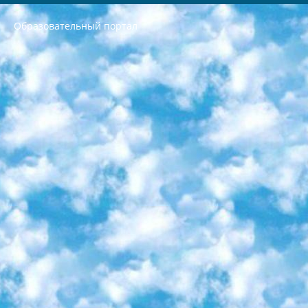
Образовательный портал
РЕСПУБЛИКА УЗБЕКИСТАН МИНИСТРЕРСТВО ДОШКОЛЬНОГО И ШКОЛЬНОГО ОБРАЗОВАНИЯ КОМАНДА в общеобразовательных учреждениях в 2023-2024 учебном году организация и проведение итоговой государственной аттестации обучающихся о Министра дошкольного и школьного образования Республики Узбекистан от 4 марта 2008 года (постановлением Минюста от 20 марта 2008 года № 1778 государственной регистрации) «Итоговое состояние учащихся общего среднего образования на основании положения об утверждении положения об аттестации общего среднего образования выпускной экзамен студентов в образовательных учреждениях в 2023-2024 учебном году В целях организации и прохождения аттестации приказываю: 1. Следующее: перечень предметов, по которым будет проводиться итоговая государственная аттестация и экзамен формы перевода согласно приложению 1; сертификаты международного образца, оценивающие уровень владения иностранными языками перечень согласно приложению 2; 2. Педагогический при специализированных образовательных учреждениях. научно-практический центр квалификации и международной оценки (Д.Давидова) 2024 г. До 25 марта: задания по предметам, по которым будет проводиться итоговая аттестация разработка и утверждение технических условий; итоговая аттестация на основании разработанного предметного задания разработка вопросов по предметам (устно и письменно), экзамен передача; общеобразовательные средние школы и специальные учебные заведения учащиеся выпускных классов школ и интернатов в агентской системе подготовка базы данных экзаменационных материалов и критериев оценки; перевод базы экзаменационных материалов на все языки обучения подать в Республиканский образовательный центр для изготовления; варианты экзаменов на основе разработанных контрольных материалов пусть будут поставлены задачи формирования. 3. Республиканский образовательный центр (Ш.Худайкулов) до 5 апреля 2024 года. до: база данных предоставленных экзаменационных материалов на все языки обучения перевод и экспертиза; для слепых, слабовидящих, глухих, слабослышащих и умственно отсталых детей учащиеся выпускных классов специализированных школ и школ-интернатов база данных экзаменационных материалов на всех преподаваемых языках подготовка критериев оценки; специализированные школы для умственно отсталых детей и технологии для учащихся выпускных классов школ-интернатов разработка соответствующих рекомендаций и критериев проведения ЕГЭ по естествознанию давать задания. 4. Педагогический при специализированных образовательных учреждениях. Научно-практический центр навыков и международной оценки (Д.Давидова), Республика образовательный центр (Худайкулов Ш.) итоговый государственный аттестационный экзамен ориентирован на творческое и логическое мышление при подготовке базы материалов учитывать введение заданий. 5. Следует отметить, что: сертификат государственного образца о знании общеобразовательного предмета и как минимум национальный уровень B1 по предметам на иностранных языках, указанным в Приложении 2. или международно признанный сертификат эквивалентного уровня студенты, изучающие определенный предмет, освобождаются от экзамена; по соответствующим предметам запланирована итоговая государственная аттестация за день до дня, путем жеребьевки Рабочей группой (в письменной форме по предметам, проводимым в форме) из числа сформированных вариантов выбрано 2 варианта; 2 выбранных варианта экзамена анонсированы на официальном сайте министерства и все выпускники по всей стране на основе этих вариантов проводит итоговую государственную аттестацию. 6. Государственное образование учащихся средних общеобразовательных учреждений. знания в соответствии с квалификационными требованиями, которые необходимо приобрести на основании стандартов итоговый (выпускной) контроль для 9 и 11 классов в целях тестирования Экзамены (далее – экзамены) состоят из предметов, перечисленных в приложении 1. будет сделано. 7. Экзамены пройдут с 26 мая по 15 июня 2024 г. (кроме науки физического воспитания). 8. Физическая для учащихся 9 классов общесредних образовательных учреждений. Экзамены по предмету «Образование, квалификация медицина» 1-6 мая 2024 года. сотрудники перевести под присмотр (с отклонениями в физическом или умственном развитии) специализированная школа для детей, школы-интернаты и со сколиозом школы-интернаты санаторного типа для больных детей исключены). 9. Он был слепым, слабовидящим и имел нарушения опорно-двигательного аппарата. экзамены в специализированных школах и интернатах для детей должны проводиться исходя из требований, предъявляемых к общеобразовательным учреждениям (физкультура кроме науки). 10. Специализированная школа для глухих и слабослышащих детей. и экзамены в интернатах и быть реализован в виде письменного теста по математике. 11. Специальность для умственно отсталых детей. Для 9 класса Родной язык и литературное письмо Государственный язык (язык обучения – узбекский). для неклассов) написано Математическое письмо Письменная/устная история Узбекистана Физическое воспитание практично Итоговый контроль Для 11 класса Написание родного языка и литературы (эссе) Математическое письмо Узбекский язык (обучение на узбекском языке) не посещающее общее среднее образование для учреждений)/Образовательное учреждение выбор письменный и устный Иностранный язык письменный/устный Письменная/устная история Узбекистана *По выбору студента:  Химия  Физика  Основы государственного права  География 10 бесплатных образовательных ресурсов - Мы составили подборку онлайн-проектов с интерактивными упражнениями, видеолекциями и статьями. Они помогут вам обрести новые и освежить старые знания бесплатно. 1. «ИНТУИТ» Старейшая образовательная площадка Рунета. Здесь вы найдёте сотни текстовых и видеокурсов на десятки различных тем — от программирования до психологии. Многие курсы подготовлены российскими университетами и крупными международными компаниями вроде Intel и Microsoft. Самостоятельное обучение бесплатное, но желающие могут оплатить услуги персональных наставников. 2. «Смартия» знакомит с актуальными профессиями и подсказывает, как им обучаться. Выбрав заинтересовавшую вас специальность — SMM-специалист, фотограф, веб-дизайнер или другую, — увидите список необходимых для неё умений. Чтобы вы могли освоить их самостоятельно, для каждого умения площадка отображает подборку ссылок на учебные материалы. Хотя «Смартия» ориентируется на русскоязычную аудиторию, часть контента всё же доступна только на английском. 3. «Лекторий Физтеха» Проект Московского физико-технического института (Физтеха). С его помощью вы можете смотреть онлайн серии лекций, записанные на видео в этом вузе. В числе доступных предметов — физика, биология, химия, информационные технологии и другие. К некоторым лекциям администрация ресурса прилагает готовые конспекты, которые можно скачивать в PDF-формате. 4. ITMOcourses Онлайн-площадка Санкт-Петербургского национального исследовательского университета информационных технологий, механики и оптики (ИТМО). Ресурс предоставляет свободный доступ к курсам, разработанным в этом вузе. Каталог материалов разбит на четыре категории: «Оптические системы и технологии», «Приборостроение и робототехника», «Информационные технологии» и «Биотехнологии». Курсы состоят из видеолекций, интерактивных демонстраций и заданий. 5. «КиберЛенинка» Электронная научная библиотека открытого доступа. Каталог площадки регулярно обрастает текстами статей из различных научных изданий. Сгруппированные по журналам и рубрикам публикации можно читать онлайн или скачивать целиком в PDF-формате. Проект нацелен на популяризацию науки за счёт открытого доступа к качественной информации. 6. «ПостНаука» На этом ресурсе публикуют подборки видеолекций, составленные экспертами из разных отраслей и объединённые общими темами. Среди них, к примеру, есть серии «Биоинформатика и геномика», «Культура средневековой Скандинавии» и Cinema Studies о теории кино. Каждая подборка лекций — логически связанная история, рассказанная экспертом от первого лица. Кроме того, на сайте появляются научно-образовательные статьи и тесты на разные темы. 7. «Newочём» Команда проекта «Newочём» отбирает самые интересные тексты из англоязычных СМИ и переводит те из них, за которые голосуют участники сообщества «ВКонтакте». По большей части это научно-популярные статьи. Редакторы придумывают лишь заголовки, в остальном содержание переводов соответствует оригиналам. Полные тексты можно читать прямо в социальной сети. 8. InternetUrok Онлайн-база материалов по основным дисциплинам школьной программы. Информация на сайте структурирована по классам, предметам и темам (урокам). Каждый урок состоит из видеолекций и конспектов. Есть также интерактивные тренажёры и тесты для закрепления пройденного материала. Даже если вы давно окончили школу, возможность повторить программу старших классов всегда может пригодиться. 9. Edutainme Ещё один ресурс об образовании. В отличие от Newtonew, как мне кажется, Edutainme больше ориентируется на представителей индустрии: педагогов, предпринимателей, разработчиков образовательных проектов. Но и любой, кто просто стремится к саморазвитию, найдёт на сайте много полезного и интересного для себя. Например, информацию о новых курсах и образовательных сервисах. 10. Newtonew Онлайн-медиа об образовании и обучении в широком смысле. Авторы Newtonew пишут об инструментах, заведениях, тактиках и стратегиях, которые помогают учить других и получать новые знания самостоятельно. На этой площадке вы найдёте новости, обзоры, аналитические мат