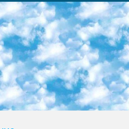
ка образовательный центр (Худайкулов Ш.) итоговый государственный аттестационный экзамен ориентирован на творческое и логическое мышление при подготовке базы материалов учитывать введение заданий. 5. Следует отметить, что: сертификат государственного образца о знании общеобразовательного предмета и как минимум национальный уровень B1 по предметам на иностранных языках, указанным в Приложении 2. или международно признанный сертификат эквивалентного уровня студенты, изучающие определенный предмет, освобождаются от экзамена; по соответствующим предметам запланирована итоговая государственная аттестация за день до дня, путем жеребьевки Рабочей группой (в письменной форме по предметам, проводимым в форме) из числа сформированных вариантов выбрано 2 варианта; 2 выбранных варианта экзамена анонсированы на официальном сайте министерства и все выпускники по всей стране на основе этих вариантов проводит итоговую государственную аттестацию. 6. Государственное образование учащихся средних общеобразовательных учреждений. знания в соответствии с квалификационными требованиями, которые необходимо приобрести на основании стандартов итоговый (выпускной) контроль для 9 и 11 классов в целях тестирования Экзамены (далее – экзамены) состоят из предметов, перечисленных в приложении 1. будет сделано. 7. Экзамены пройдут с 26 мая по 15 июня 2024 г. (кроме науки физического воспитания). 8. Физическая для учащихся 9 классов общесредних образовательных учреждений. Экзамены по предмету «Образование, квалификация медицина» 1-6 мая 2024 года. сотрудники перевести под присмотр (с отклонениями в физическом или умственном развитии) специализированная школа для детей, школы-интернаты и со сколиозом школы-интернаты санаторного типа для больных детей исключены). 9. Он был слепым, слабовидящим и имел нарушения опорно-двигательного аппарата. экзамены в специализированных школах и интернатах для детей должны проводиться исходя из требований, предъявляемых к общеобразовательным учреждениям (физкультура кроме науки). 10. Специализированная школа для глухих и слабослышащих детей. и экзамены в интернатах и быть реализован в виде письменного теста по математике. 11. Специальность для умственно отсталых детей. Для 9 класса Родной язык и литературное письмо Государственный язык (язык обучения – узбекский). для неклассов) написано Математическое письмо Письменная/устная история Узбекистана Физическое воспитание практично Итоговый контроль Для 11 класса Написание родного языка и литературы (эссе) Математическое письмо Узбекский язык (обучение на узбекском языке) не посещающее общее среднее образование для учреждений)/Образовательное учреждение выбор письменный и устный Иностранный язык письменный/устный Письменная/устная история Узбекистана *По выбору студента:  Химия  Физика  Основы государственного права  География 10 бесплатных образовательных ресурсов - Мы составили подборку онлайн-проектов с интерактивными упражнениями, видеолекциями и статьями. Они помогут вам обрести новые и освежить старые знания бесплатно. 1. «ИНТУИТ» Старейшая образовательная площадка Рунета. Здесь вы найдёте сотни текстовых и видеокурсов на десятки различных тем — от программирования до психологии. Многие курсы подготовлены российскими университетами и крупными международными компаниями вроде Intel и Microsoft. Самостоятельное обучение бесплатное, но желающие могут оплатить услуги персональных наставников. 2. «Смартия» знакомит с актуальными профессиями и подсказывает, как им обучаться. Выбрав заинтересовавшую вас специальность — SMM-специалист, фотограф, веб-дизайнер или другую, — увидите список необходимых для неё умений. Чтобы вы могли освоить их самостоятельно, для каждого умения площадка отображает подборку ссылок на учебные материалы. Хотя «Смартия» ориентируется на русскоязычную аудиторию, часть контента всё же доступна только на английском. 3. «Лекторий Физтеха» Проект Московского физико-технического института (Физтеха). С его помощью вы можете смотреть онлайн серии лекций, записанные на видео в этом вузе. В числе доступных предметов — физика, биология, химия, информационные технологии и другие. К некоторым лекциям администрация ресурса прилагает готовые конспекты, которые можно скачивать в PDF-формате. 4. ITMOcourses Онлайн-площадка Санкт-Петербургского национального исследовательского университета информационных технологий, механики и оптики (ИТМО). Ресурс предоставляет свободный доступ к курсам, разработанным в этом вузе. Каталог материалов разбит на четыре категории: «Оптические системы и технологии», «Приборостроение и робототехника», «Информационные технологии» и «Биотехнологии». Курсы состоят из видеолекций, интерактивных демонстраций и заданий. 5. «КиберЛенинка» Электронная научная библиот