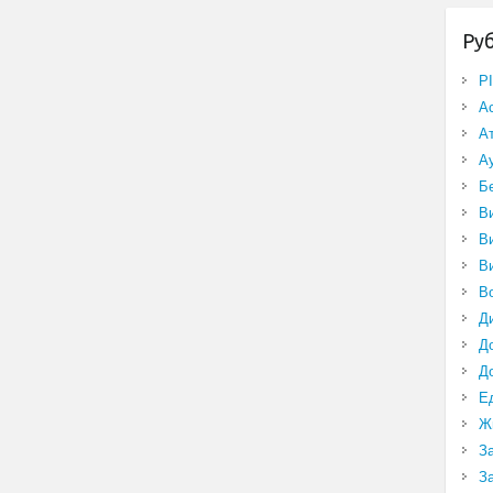
Ру
P
А
А
А
Б
В
В
В
В
Д
Д
Д
Е
Ж
З
З