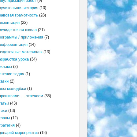
опуляризация работ
(9)
оучительная история
(10)
равовая грамотность
(28)
резентация
(22)
резидентская школа
(21)
рограммы / приложения
(7)
рофориентация
(14)
аздаточные материалы
(13)
азработка урока
(34)
еклама
(2)
ешение задач
(1)
казки
(2)
оюз молодёжи
(1)
прашивали — отвечаем
(35)
татьи
(43)
тихи
(13)
траны
(12)
тратегия
(4)
ценарий мероприятия
(18)