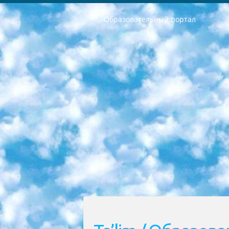
Образовательный портал
РЕСПУБЛИКА УЗБЕКИСТАН МИНИСТРЕРСТВО ДОШКОЛЬНОГО И ШКОЛЬНОГО ОБРАЗОВАНИЯ КОМАНДА в общеобразовательных учреждениях в 2023-2024 учебном году организация и проведение итоговой государственной аттестации обучающихся о Министра дошкольного и школьного образования Республики Узбекистан от 4 марта 2008 года (постановлением Минюста от 20 марта 2008 года № 1778 государственной регистрации) «Итоговое состояние учащихся общего среднего образования на основании положения об утверждении положения об аттестации общего среднего образования выпускной экзамен студентов в образовательных учреждениях в 2023-2024 учебном году В целях организации и прохождения аттестации приказываю: 1. Следующее: перечень предметов, по которым будет проводиться итоговая государственная аттестация и экзамен формы перевода согласно приложению 1; сертификаты международного образца, оценивающие уровень владения иностранными языками перечень согласно приложению 2; 2. Педагогический при специализированных образовательных учреждениях. научно-практический центр квалификации и международной оценки (Д.Давидова) 2024 г. До 25 марта: задания по предметам, по которым будет проводиться итоговая аттестация разработка и утверждение технических условий; итоговая аттестация на основании разработанного предметного задания разработка вопросов по предметам (устно и письменно), экзамен передача; общеобразовательные средние школы и специальные учебные заведения учащиеся выпускных классов школ и интернатов в агентской системе подготовка базы данных экзаменационных материалов и критериев оценки; перевод базы экзаменационных материалов на все языки обучения подать в Республиканский образовательный центр для изготовления; варианты экзаменов на основе разработанных контрольных материалов пусть будут поставлены задачи формирования. 3. Республиканский образовательный центр (Ш.Худайкулов) до 5 апреля 2024 года. до: база данных предоставленных экзаменационных материалов на все языки обучения перевод и экспертиза; для слепых, слабовидящих, глухих, слабослышащих и умственно отсталых детей учащиеся выпускных классов специализированных школ и школ-интернатов база данных экзаменационных материалов на всех преподаваемых языках подготовка критериев оценки; специализированные школы для умственно отсталых детей и технологии для учащихся выпускных классов школ-интернатов разработка соответствующих рекомендаций и критериев проведения ЕГЭ по естествознанию давать задания. 4. Педагогический при специализированных образовательных учреждениях. Научно-практический центр навыков и международной оценки (Д.Давидова), Республи