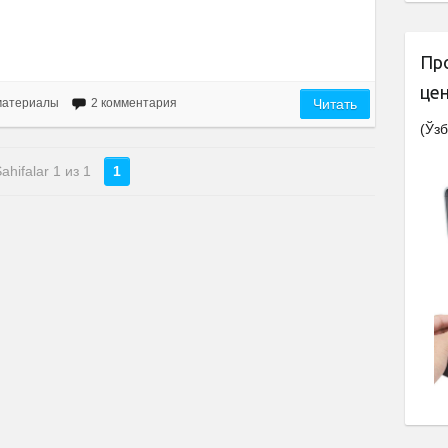
Пр
це
материалы
2 комментария
Читать
(Ўзб
ahifalar 1 из 1
1