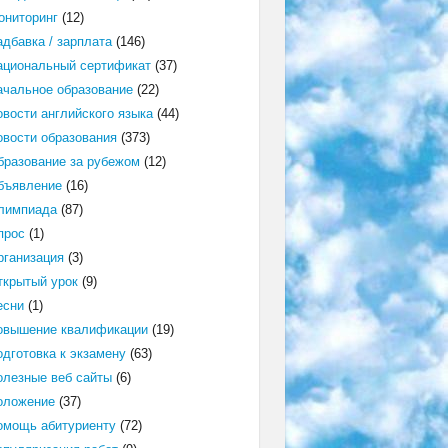
ониторинг
(12)
адбавка / зарплата
(146)
ациональный сертификат
(37)
ачальное образование
(22)
овости английского языка
(44)
овости образования
(373)
бразование за рубежом
(12)
бъявление
(16)
лимпиада
(87)
прос
(1)
рганизация
(3)
ткрытый урок
(9)
есни
(1)
овышение квалификации
(19)
одготовка к экзамену
(63)
олезные веб сайты
(6)
оложение
(37)
омощь абитуриенту
(72)