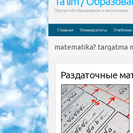
Ta’lim / Образов
Портал об образовании и воспитании
Главная
Университеты
Учебники
matematika? tarqatma m
Раздаточные ма