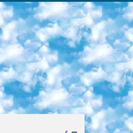
ека открытого доступа. Каталог площадки регулярно обрастает текстами статей из различных научных изданий. Сгруппированные по журналам и рубрикам публикации можно читать онлайн или скачивать целиком в PDF-формате. Проект нацелен на популяризацию науки за счёт открытого доступа к качественной информации. 6. «ПостНаука» На этом ресурсе публикуют подборки видеолекций, составленные экспертами из разных отраслей и объединённые общими темами. Среди них, к примеру, есть серии «Биоинформатика и геномика», «Культура средневековой Скандинавии» и Cinema Studies о теории кино. Каждая подборка лекций — логически связанная история, рассказанная экспертом от первого лица. Кроме того, на сайте появляются научно-образовательные статьи и тесты на разные темы. 7. «Newочём» Команда проекта «Newочём» отбирает самые интересные тексты из англоязычных СМИ и переводит те из них, за которые голосуют участники сообщества «ВКонтакте». По большей части это научно-популярные статьи. Редакторы придумывают лишь заголовки, в остальном содержание переводов соответствует оригиналам. Полные тексты можно читать прямо в социальной сети. 8. InternetUrok Онлайн-база материалов по основным дисциплинам школьной программы. Информация на сайте структурирована по классам, предметам и темам (урокам). Каждый урок состоит из видеолекций и конспектов. Есть также интерактивные тренажёры и тесты для закрепления пройденного материала. Даже если вы давно окончили школу, возможность повторить программу старших классов всегда может пригодиться. 9. Edutainme Ещё один ресурс об образовании. В отличие от Newtonew, как мне кажется, Edutainme больше ориентируется на представителей индустрии: педагогов, предпринимателей, разработчиков образовательных проектов. Но и любой, кто просто стремится к саморазвитию, найдёт на сайте много полезного и интересного для себя. Например, информацию о новых курсах и образовательных сервисах. 10. Newtonew Онлайн-медиа об образовании и обучении в широком смысле. Авторы Newtonew пишут об инструментах, заведениях, тактиках и стратегиях, которые помогают учить других и получать новые знания самостоятельно. На этой площадке вы найдёте новости, обзоры, аналитические мат