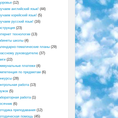
доровье
(12)
зучаем английский язык!
(44)
зучаем корейский язык!
(5)
зучаем русский язык!
(16)
нструкция
(23)
нтернет технологии
(13)
абинеты школы
(4)
алендарно-тематические планы
(29)
лассному руководителю
(37)
ниги
(22)
оммунальные платежи
(4)
омпетенция по предметам
(6)
онкурсы
(28)
онтрольная работа
(13)
ружок
(5)
абораторная работа
(1)
есячник
(6)
етодика преподавания
(12)
етодическая помощь
(45)