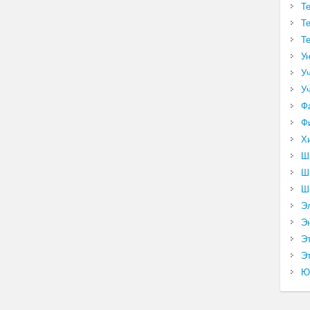
Т
Т
Т
У
У
У
Ф
Ф
Х
Ш
Ш
Ш
Э
Э
Э
Эт
Ю