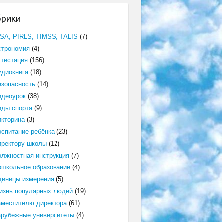
брики
ISA, PIRLS, TIMSS, TALIS
(7)
строномия
(4)
ттестация
(156)
удиокнига
(18)
езопасность
(14)
идеоурок
(38)
иды спорта
(9)
икторина
(3)
оспитание ребёнка
(23)
иректору школы
(12)
олжностная инструкция
(7)
ошкольное образование
(4)
диницы измерения
(5)
изнь популярных людей
(19)
аместителю директора
(61)
арубежные университеты
(4)