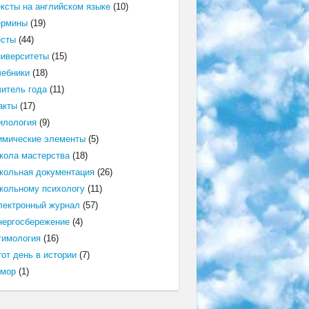
ексты на английском языке
(10)
ермины
(19)
есты
(44)
ниверситеты
(15)
чебники
(18)
читель года
(11)
акты
(17)
илология
(9)
имические элементы
(5)
кола мастерства
(18)
кольная документация
(26)
кольному психологу
(11)
лектронный журнал
(57)
нергосбережение
(4)
тимология
(16)
от день в истории
(7)
мор
(1)