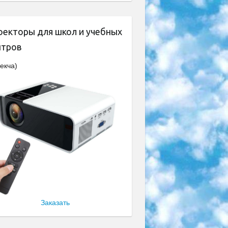
оекторы для школ и учебных
нтров
екча)
Заказать