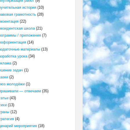
опуляризация работ
(9)
оучительная история
(10)
равовая грамотность
(28)
резентация
(22)
резидентская школа
(21)
рограммы / приложения
(7)
рофориентация
(14)
аздаточные материалы
(13)
азработка урока
(34)
еклама
(2)
ешение задач
(1)
казки
(2)
оюз молодёжи
(1)
прашивали — отвечаем
(35)
татьи
(43)
тихи
(13)
траны
(12)
тратегия
(4)
ценарий мероприятия
(18)