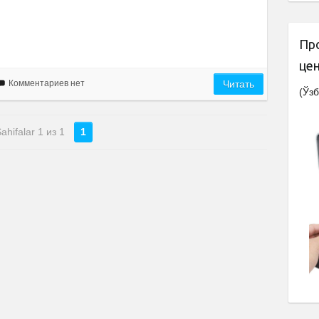
Пр
це
Комментариев нет
Читать
(Ўзб
ahifalar 1 из 1
1