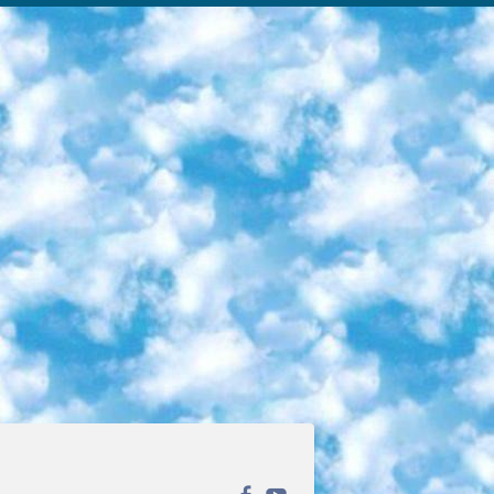
ека открытого доступа. Каталог площадки регулярно обрастает текстами статей из различных научных изданий. Сгруппированные по журналам и рубрикам публикации можно читать онлайн или скачивать целиком в PDF-формате. Проект нацелен на популяризацию науки за счёт открытого доступа к качественной информации. 6. «ПостНаука» На этом ресурсе публикуют подборки видеолекций, составленные экспертами из разных отраслей и объединённые общими темами. Среди них, к примеру, есть серии «Биоинформатика и геномика», «Культура средневековой Скандинавии» и Cinema Studies о теории кино. Каждая подборка лекций — логически связанная история, рассказанная экспертом от первого лица. Кроме того, на сайте появляются научно-образовательные статьи и тесты на разные темы. 7. «Newочём» Команда проекта «Newочём» отбирает самые интересные тексты из англоязычных СМИ и переводит те из них, за которые голосуют участники сообщества «ВКонтакте». По большей части это научно-популярные статьи. Редакторы придумывают лишь заголовки, в остальном содержание переводов соответствует оригиналам. Полные тексты можно читать прямо в социальной сети. 8. InternetUrok Онлайн-база материалов по основным дисциплинам школьной программы. Информация на сайте структурирована по классам, предметам и темам (урокам). Каждый урок состоит из видеолекций и конспектов. Есть также интерактивные тренажёры и тесты для закрепления пройденного материала. Даже если вы давно окончили школу, возможность повторить программу старших классов всегда может пригодиться. 9. Edutainme Ещё один ресурс об образовании. В отличие от Newtonew, как мне кажется, Edutainme больше ориентируется на представителей индустрии: педагогов, предпринимателей, разработчиков образовательных проектов. Но и любой, кто просто стремится к саморазвитию, найдёт на сайте много полезного и интересного для себя. Например, информацию о новых курсах и образовательных сервисах. 10. Newtonew Онлайн-медиа об образовании и обучении в широком смысле. Авторы Newtonew пишут об инструментах, заведениях, тактиках и стратегиях, которые помогают учить других и получать новые знания самостоятельно. На этой площадке вы найдёте новости, обзоры, аналитические мат