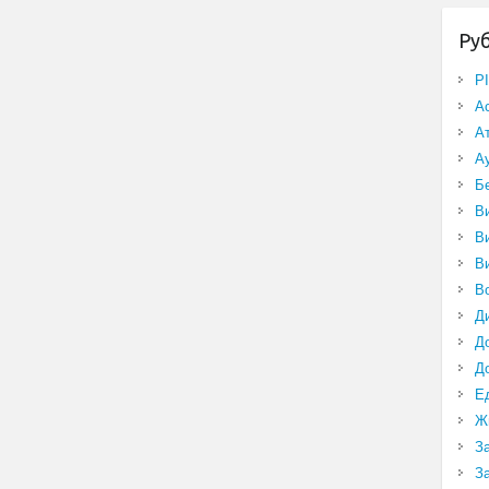
Ру
P
А
А
А
Б
В
В
В
В
Д
Д
Д
Е
Ж
З
З