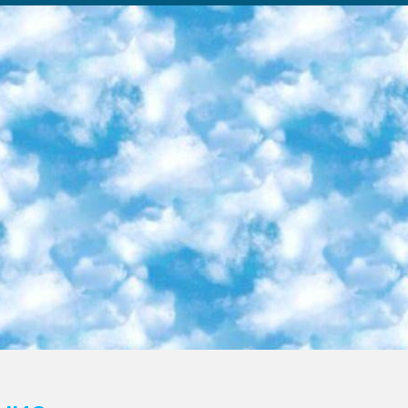
ка образовательный центр (Худайкулов Ш.) итоговый государственный аттестационный экзамен ориентирован на творческое и логическое мышление при подготовке базы материалов учитывать введение заданий. 5. Следует отметить, что: сертификат государственного образца о знании общеобразовательного предмета и как минимум национальный уровень B1 по предметам на иностранных языках, указанным в Приложении 2. или международно признанный сертификат эквивалентного уровня студенты, изучающие определенный предмет, освобождаются от экзамена; по соответствующим предметам запланирована итоговая государственная аттестация за день до дня, путем жеребьевки Рабочей группой (в письменной форме по предметам, проводимым в форме) из числа сформированных вариантов выбрано 2 варианта; 2 выбранных варианта экзамена анонсированы на официальном сайте министерства и все выпускники по всей стране на основе этих вариантов проводит итоговую государственную аттестацию. 6. Государственное образование учащихся средних общеобразовательных учреждений. знания в соответствии с квалификационными требованиями, которые необходимо приобрести на основании стандартов итоговый (выпускной) контроль для 9 и 11 классов в целях тестирования Экзамены (далее – экзамены) состоят из предметов, перечисленных в приложении 1. будет сделано. 7. Экзамены пройдут с 26 мая по 15 июня 2024 г. (кроме науки физического воспитания). 8. Физическая для учащихся 9 классов общесредних образовательных учреждений. Экзамены по предмету «Образование, квалификация медицина» 1-6 мая 2024 года. сотрудники перевести под присмотр (с отклонениями в физическом или умственном развитии) специализированная школа для детей, школы-интернаты и со сколиозом школы-интернаты санаторного типа для больных детей исключены). 9. Он был слепым, слабовидящим и имел нарушения опорно-двигательного аппарата. экзамены в специализированных школах и интернатах для детей должны проводиться исходя из требований, предъявляемых к общеобразовательным учреждениям (физкультура кроме науки). 10. Специализированная школа для глухих и слабослышащих детей. и экзамены в интернатах и быть реализован в виде письменного теста по математике. 11. Специальность для умственно отсталых детей. Для 9 класса Родной язык и литературное письмо Государственный язык (язык обучения – узбекский). для неклассов) написано Математическое письмо Письменная/устная история Узбекистана Физическое воспитание практично Итоговый контроль Для 11 класса Написание родного языка и литературы (эссе) Математическое письмо Узбекский язык (обучение на узбекском языке) не посещающее общее среднее образование для учреждений)/Образовательное учреждение выбор письменный и устный Иностранный язык письменный/устный Письменная/устная история Узбекистана *По выбору студента:  Химия  Физика  Основы государственного права  География 10 бесплатных образовательных ресурсов - Мы составили подборку онлайн-проектов с интерактивными упражнениями, видеолекциями и статьями. Они помогут вам обрести новые и освежить старые знания бесплатно. 1. «ИНТУИТ» Старейшая образовательная площадка Рунета. Здесь вы найдёте сотни текстовых и видеокурсов на десятки различных тем — от программирования до психологии. Многие курсы подготовлены российскими университетами и крупными международными компаниями вроде Intel и Microsoft. Самостоятельное обучение бесплатное, но желающие могут оплатить услуги персональных наставников. 2. «Смартия» знакомит с актуальными профессиями и подсказывает, как им обучаться. Выбрав заинтересовавшую вас специальность — SMM-специалист, фотограф, веб-дизайнер или другую, — увидите список необходимых для неё умений. Чтобы вы могли освоить их самостоятельно, для каждого умения площадка отображает подборку ссылок на учебные материалы. Хотя «Смартия» ориентируется на русскоязычную аудиторию, часть контента всё же доступна только на английском. 3. «Лекторий Физтеха» Проект Московского физико-технического института (Физтеха). С его помощью вы можете смотреть онлайн серии лекций, записанные на видео в этом вузе. В числе доступных предметов — физика, биология, химия, информационные технологии и другие. К некоторым лекциям администрация ресурса прилагает готовые конспекты, которые можно скачивать в PDF-формате. 4. ITMOcourses Онлайн-площадка Санкт-Петербургского национального исследовательского университета информационных технологий, механики и оптики (ИТМО). Ресурс предоставляет свободный доступ к курсам, разработанным в этом вузе. Каталог материалов разбит на четыре категории: «Оптические системы и технологии», «Приборостроение и робототехника», «Информационные технологии» и «Биотехнологии». Курсы состоят из видеолекций, интерактивных демонстраций и заданий. 5. «КиберЛенинка» Электронная научная библиот