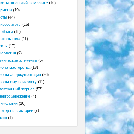
ексты на английском языке
(10)
ермины
(19)
есты
(44)
ниверситеты
(15)
чебники
(18)
читель года
(11)
акты
(17)
илология
(9)
имические элементы
(5)
кола мастерства
(18)
кольная документация
(26)
кольному психологу
(11)
лектронный журнал
(57)
нергосбережение
(4)
тимология
(16)
от день в истории
(7)
мор
(1)