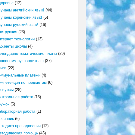
доровье
(12)
зучаем английский язык!
(44)
зучаем корейский язык!
(5)
зучаем русский язык!
(16)
нструкция
(23)
нтернет технологии
(13)
абинеты школы
(4)
алендарно-тематические планы
(29)
лассному руководителю
(37)
ниги
(22)
оммунальные платежи
(4)
омпетенция по предметам
(6)
онкурсы
(28)
онтрольная работа
(13)
ружок
(5)
абораторная работа
(1)
есячник
(6)
етодика преподавания
(12)
етодическая помощь
(45)