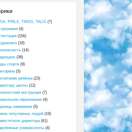
брики
ISA, PIRLS, TIMSS, TALIS
(7)
строномия
(4)
ттестация
(156)
удиокнига
(18)
езопасность
(14)
идеоурок
(38)
иды спорта
(9)
икторина
(3)
оспитание ребёнка
(23)
иректору школы
(12)
олжностная инструкция
(7)
ошкольное образование
(4)
диницы измерения
(5)
изнь популярных людей
(19)
аместителю директора
(61)
арубежные университеты
(4)