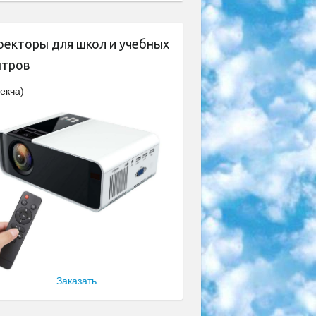
оекторы для школ и учебных
нтров
екча)
Заказать