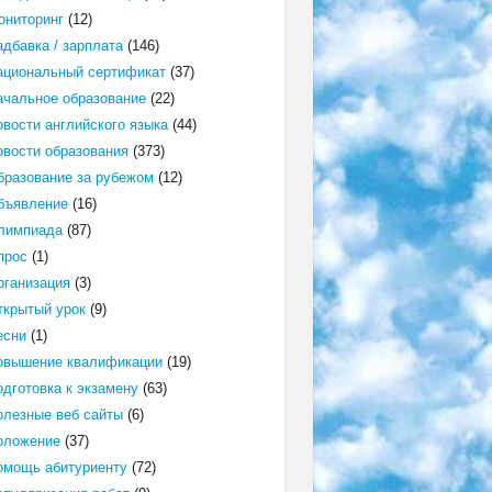
ониторинг
(12)
адбавка / зарплата
(146)
ациональный сертификат
(37)
ачальное образование
(22)
овости английского языка
(44)
овости образования
(373)
бразование за рубежом
(12)
бъявление
(16)
лимпиада
(87)
прос
(1)
рганизация
(3)
ткрытый урок
(9)
есни
(1)
овышение квалификации
(19)
одготовка к экзамену
(63)
олезные веб сайты
(6)
оложение
(37)
омощь абитуриенту
(72)