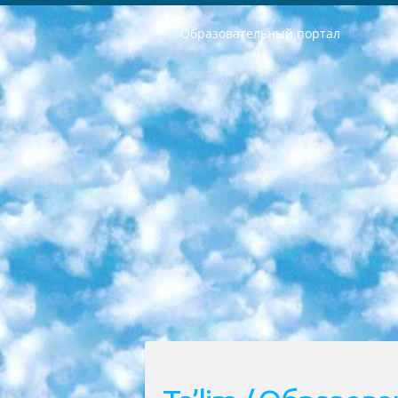
Образовательный портал
РЕСПУБЛИКА УЗБЕКИСТАН МИНИСТРЕРСТВО ДОШКОЛЬНОГО И ШКОЛЬНОГО ОБРАЗОВАНИЯ КОМАНДА в общеобразовательных учреждениях в 2023-2024 учебном году организация и проведение итоговой государственной аттестации обучающихся о Министра дошкольного и школьного образования Республики Узбекистан от 4 марта 2008 года (постановлением Минюста от 20 марта 2008 года № 1778 государственной регистрации) «Итоговое состояние учащихся общего среднего образования на основании положения об утверждении положения об аттестации общего среднего образования выпускной экзамен студентов в образовательных учреждениях в 2023-2024 учебном году В целях организации и прохождения аттестации приказываю: 1. Следующее: перечень предметов, по которым будет проводиться итоговая государственная аттестация и экзамен формы перевода согласно приложению 1; сертификаты международного образца, оценивающие уровень владения иностранными языками перечень согласно приложению 2; 2. Педагогический при специализированных образовательных учреждениях. научно-практический центр квалификации и международной оценки (Д.Давидова) 2024 г. До 25 марта: задания по предметам, по которым будет проводиться итоговая аттестация разработка и утверждение технических условий; итоговая аттестация на основании разработанного предметного задания разработка вопросов по предметам (устно и письменно), экзамен передача; общеобразовательные средние школы и специальные учебные заведения учащиеся выпускных классов школ и интернатов в агентской системе подготовка базы данных экзаменационных материалов и критериев оценки; перевод базы экзаменационных материалов на все языки обучения подать в Республиканский образовательный центр для изготовления; варианты экзаменов на основе разработанных контрольных материалов пусть будут поставлены задачи формирования. 3. Республиканский образовательный центр (Ш.Худайкулов) до 5 апреля 2024 года. до: база данных предоставленных экзаменационных материалов на все языки обучения перевод и экспертиза; для слепых, слабовидящих, глухих, слабослышащих и умственно отсталых детей учащиеся выпускных классов специализированных школ и школ-интернатов база данных экзаменационных материалов на всех преподаваемых языках подготовка критериев оценки; специализированные школы для умственно отсталых детей и технологии для учащихся выпускных классов школ-интернатов разработка соответствующих рекомендаций и критериев проведения ЕГЭ по естествознанию давать задания. 4. Педагогический при специализированных образовательных учреждениях. Научно-практический центр навыков и международной оценки (Д.Давидова), Республи