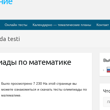
ание
Онлайн тесты
Календарно — тематические планы
Контакт
a testi
ады по математике
Вы
Было просмотрено 7 230 На этой странице вы
можете ознакомиться и скачать тесты олимпиады по
Что
математике.
Пои