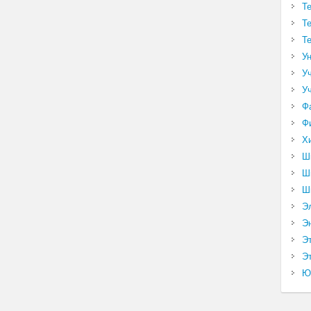
Т
Т
Т
У
У
У
Ф
Ф
Х
Ш
Ш
Ш
Э
Э
Э
Эт
Ю