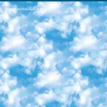
Образовательный портал
РЕСПУБЛИКА УЗБЕКИСТАН МИНИСТРЕРСТВО ДОШКОЛЬНОГО И ШКОЛЬНОГО ОБРАЗОВАНИЯ КОМАНДА в общеобразовательных учреждениях в 2023-2024 учебном году организация и проведение итоговой государственной аттестации обучающихся о Министра дошкольного и школьного образования Республики Узбекистан от 4 марта 2008 года (постановлением Минюста от 20 марта 2008 года № 1778 государственной регистрации) «Итоговое состояние учащихся общего среднего образования на основании положения об утверждении положения об аттестации общего среднего образования выпускной экзамен студентов в образовательных учреждениях в 2023-2024 учебном году В целях организации и прохождения аттестации приказываю: 1. Следующее: перечень предметов, по которым будет проводиться итоговая государственная аттестация и экзамен формы перевода согласно приложению 1; сертификаты международного образца, оценивающие уровень владения иностранными языками перечень согласно приложению 2; 2. Педагогический при специализированных образовательных учреждениях. научно-практический центр квалификации и международной оценки (Д.Давидова) 2024 г. До 25 марта: задания по предметам, по которым будет проводиться итоговая аттестация разработка и утверждение технических условий; итоговая аттестация на основании разработанного предметного задания разработка вопросов по предметам (устно и письменно), экзамен передача; общеобразовательные средние школы и специальные учебные заведения учащиеся выпускных классов школ и интернатов в агентской системе подготовка базы данных экзаменационных материалов и критериев оценки; перевод базы экзаменационных материалов на все языки обучения подать в Республиканский образовательный центр для изготовления; варианты экзаменов на основе разработанных контрольных материалов пусть будут поставлены задачи формирования. 3. Республиканский образовательный центр (Ш.Худайкулов) до 5 апреля 2024 года. до: база данных предоставленных экзаменационных материалов на все языки обучения перевод и экспертиза; для слепых, слабовидящих, глухих, слабослышащих и умственно отсталых детей учащиеся выпускных классов специализированных школ и школ-интернатов база данных экзаменационных материалов на всех преподаваемых языках подготовка критериев оценки; специализированные школы для умственно отсталых детей и технологии для учащихся выпускных классов школ-интернатов разработка соответствующих рекомендаций и критериев проведения ЕГЭ по естествознанию давать задания. 4. Педагогический при специализированных образовательных учреждениях. Научно-практический центр навыков и международной оценки (Д.Давидова), Республика образовательный центр (Худайкулов Ш.) итоговый государственный аттестационный экзамен ориентирован на творческое и логическое мышление при подготовке базы материалов учитывать введение заданий. 5. Следует отметить, что: сертификат государственного образца о знании общеобразовательного предмета и как минимум национальный уровень B1 по предметам на иностранных языках, указанным в Приложении 2. или международно признанный сертификат эквивалентного уровня студенты, изучающие определенный предмет, освобождаются от экзамена; по соответствующим предметам запланирована итоговая государственная аттестация за день до дня, путем жеребьевки Рабочей группой (в письменной форме по предметам, проводимым в форме) из числа сформированных вариантов выбрано 2 варианта; 2 выбранных варианта экзамена анонсированы на официальном сайте министерства и все выпускники по всей стране на основе этих вариантов проводит итоговую государственную аттестацию. 6. Государственное образование учащихся средних общеобразовательных учреждений. знания в соответствии с квалификационными требованиями, которые необходимо приобрести на основании стандартов итоговый (выпускной) контроль для 9 и 11 классов в целях тестирования Экзамены (далее – экзамены) состоят из предметов, перечисленных в приложении 1. будет сделано. 7. Экзамены пройдут с 26 мая по 15 июня 2024 г. (кроме науки физического воспитания). 8. Физическая для учащихся 9 классов общесредних образовательных учреждений. Экзамены по предмету «Образование, квалификация медицина» 1-6 мая 2024 года. сотрудники перевести под присмотр (с отклонениями в физическом или умственном развитии) специализированная школа для детей, школы-интернаты и со сколиозом школы-интернаты санаторного типа для больных детей исключены). 9. Он был слепым, слабовидящим и имел нарушения опорно-двигательного аппарата. экзамены в специализированных школах и интернатах для детей должны проводиться исходя из требований, предъявляемых к общеобразовательным учреждениям (физкультура кроме науки). 10. Специализированная школа для глухих и слабослышащих детей. и экзамены в интернатах и быть реализован в виде письменного теста по математике. 11. Специальность для умственно отсталых детей. Для 9 класса Родной язык и литературное письмо Государственный язык (язык обучения – узбекский). для неклассов) написано Математическое письмо Письменная/устная история Узбекистана Физическое воспитание практично Итоговый контроль Для 11 класса Написание родного языка и литературы (эссе) Математическое письмо Узбекский язык (обучение на узбекском языке) не посещающее общее среднее образование для учреждений)/Образовательное учреждение выбор письменный и устный Иностранный язык письменный/устный Письменная/устная история Узбекистана *По выбору студента:  Химия  Физика  Основы государственного права  География 10 бесплатных образовательных ресурсов - Мы составили подборку онлайн-проектов с интерактивными упражнениями, видеолекциями и статьями. Они помогут вам обрести новые и освежить старые знания бесплатно. 1. «ИНТУИТ» Старейшая образовательная площадка Рунета. Здесь вы найдёте сотни текстовых и видеокурсов на десятки различных тем — от программирования до психологии. Многие курсы подготовлены российскими университетами и крупными международными компаниями вроде Intel и Microsoft. Самостоятельное обучение бесплатное, но желающие могут оплатить услуги персональных наставников. 2. «Смартия» знакомит с актуальными профессиями и подсказывает, как им обучаться. Выбрав заинтересовавшую вас специальность — SMM-специалист, фотограф, веб-дизайнер или другую, — увидите список необходимых для неё умений. Чтобы вы могли освоить их самостоятельно, для каждого умения площадка отображает подборку ссылок на учебные материалы. Хотя «Смартия» ориентируется на русскоязычную аудиторию, часть контента всё же доступна только на английском. 3. «Лекторий Физтеха» Проект Московского физико-технического института (Физтеха). С его помощью вы можете смотреть онлайн серии лекций, записанные на видео в этом вузе. В числе доступных предметов — физика, биология, химия, информационные технологии и другие. К некоторым лекциям администрация ресурса прилагает готовые конспекты, которые можно скачивать в PDF-формате. 4. ITMOcourses Онлайн-площадка Санкт-Петербургского национального исследовательского университета информационных технологий, механики и оптики (ИТМО). Ресурс предоставляет свободный доступ к курсам, разработанным в этом вузе. Каталог материалов разбит на четыре категории: «Оптические системы и технологии», «Приборостроение и робототехника», «Информационные технологии» и «Биотехнологии». Курсы состоят из видеолекций, интерактивных демонстраций и заданий. 5. «КиберЛенинка» Электронная научная библиотека открытого доступа. Каталог площадки регулярно обрастает текстами статей из различных научных изданий. Сгруппированные по журналам и рубрикам публикации можно читать онлайн или скачивать целиком в PDF-формате. Проект нацелен на популяризацию науки за счёт открытого доступа к качественной информации. 6. «ПостНаука» На этом ресурсе публикуют подборки видеолекций, составленные экспертами из разных отраслей и объединённые общими темами. Среди них, к примеру, есть серии «Биоинформатика и геномика», «Культура средневековой Скандинавии» и Cinema Studies о теории кино. Каждая подборка лекций — логически связанная история, рассказанная экспертом от первого лица. Кроме того, на сайте появляются научно-образовательные статьи и тесты на разные темы. 7. «Newочём» Команда проекта «Newочём» отбирает самые интересные тексты из англоязычных СМИ и переводит те из них, за которые голосуют участники сообщества «ВКонтакте». По большей части это научно-популярные статьи. Редакторы придумывают лишь заголовки, в остальном содержание переводов соответствует оригиналам. Полные тексты можно читать прямо в социальной сети. 8. InternetUrok Онлайн-база материалов по основным дисциплинам школьной программы. Информация на сайте структурирована по классам, предметам и темам (урокам). Каждый урок состоит из видеолекций и конспектов. Есть также интерактивные тренажёры и тесты для закрепления пройденного материала. Даже если вы давно окончили школу, возможность повторить программу старших классов всегда может пригодиться. 9. Edutainme Ещё один ресурс об образовании. В отличие от Newtonew, как мне кажется, Edutainme больше ориентируется на представителей индустрии: педагогов, предпринимателей, разработчиков образовательных проектов. Но и любой, кто просто стремится к саморазвитию, найдёт на сайте много полезного и интересного для себя. Например, информацию о новых курсах и образовательных сервисах. 10. Newtonew Онлайн-медиа об образовании и обучении в широком смысле. Авторы Newtonew пишут об инструментах, заведениях, тактиках и стратегиях, которые помогают учить других и получать новые знания самостоятельно. На этой площадке вы найдёте новости, обзоры, аналитические мат