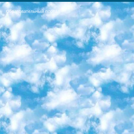
Образовательный портал
РЕСПУБЛИКА УЗБЕКИСТАН МИНИСТРЕРСТВО ДОШКОЛЬНОГО И ШКОЛЬНОГО ОБРАЗОВАНИЯ КОМАНДА в общеобразовательных учреждениях в 2023-2024 учебном году организация и проведение итоговой государственной аттестации обучающихся о Министра дошкольного и школьного образования Республики Узбекистан от 4 марта 2008 года (постановлением Минюста от 20 марта 2008 года № 1778 государственной регистрации) «Итоговое состояние учащихся общего среднего образования на основании положения об утверждении положения об аттестации общего среднего образования выпускной экзамен студентов в образовательных учреждениях в 2023-2024 учебном году В целях организации и прохождения аттестации приказываю: 1. Следующее: перечень предметов, по которым будет проводиться итоговая государственная аттестация и экзамен формы перевода согласно приложению 1; сертификаты международного образца, оценивающие уровень владения иностранными языками перечень согласно приложению 2; 2. Педагогический при специализированных образовательных учреждениях. научно-практический центр квалификации и международной оценки (Д.Давидова) 2024 г. До 25 марта: задания по предметам, по которым будет проводиться итоговая аттестация разработка и утверждение технических условий; итоговая аттестация на основании разработанного предметного задания разработка вопросов по предметам (устно и письменно), экзамен передача; общеобразовательные средние школы и специальные учебные заведения учащиеся выпускных классов школ и интернатов в агентской системе подготовка базы данных экзаменационных материалов и критериев оценки; перевод базы экзаменационных материалов на все языки обучения подать в Республиканский образовательный центр для изготовления; варианты экзаменов на основе разработанных контрольных материалов пусть будут поставлены задачи формирования. 3. Республиканский образовательный центр (Ш.Худайкулов) до 5 апреля 2024 года. до: база данных предоставленных экзаменационных материалов на все языки обучения перевод и экспертиза; для слепых, слабовидящих, глухих, слабослышащих и умственно отсталых детей учащиеся выпускных классов специализированных школ и школ-интернатов база данных экзаменационных материалов на всех преподаваемых языках подготовка критериев оценки; специализированные школы для умственно отсталых детей и технологии для учащихся выпускных классов школ-интернатов разработка соответствующих рекомендаций и критериев проведения ЕГЭ по естествознанию давать задания. 4. Педагогический при специализированных образовательных учреждениях. Научно-практический центр навыков и международной оценки (Д.Давидова), Республика образовательный центр (Худайкулов Ш.) итоговый государственный аттестационный экзамен ориентирован на творческое и логическое мышление при подготовке базы материалов учитывать введение заданий. 5. Следует отметить, что: сертификат государственного образца о знании общеобразовательного предмета и как минимум национальный уровень B1 по предметам на иностранных языках, указанным в Приложении 2. или международно признанный сертификат эквивалентного уровня студенты, изучающие определенный предмет, освобождаются от экзамена; по соответствующим предметам запланирована итоговая государственная аттестация за день до дня, путем жеребьевки Рабочей группой (в письменной форме по предметам, проводимым в форме) из числа сформированных вариантов выбрано 2 варианта; 2 выбранных варианта экзамена анонсированы на официальном сайте министерства и все выпускники по всей стране на основе этих вариантов проводит итоговую государственную аттестацию. 6. Государственное образование учащихся средних общеобразовательных учреждений. знания в соответствии с квалификационными требованиями, которые необходимо приобрести на основании стандартов итоговый (выпускной) контроль для 9 и 11 классов в целях тестирования Экзамены (далее – экзамены) состоят из предметов, перечисленных в приложении 1. будет сделано. 7. Экзамены пройдут с 26 мая по 15 июня 2024 г. (кроме науки физического воспитания). 8. Физическая для учащихся 9 классов общесредних образовательных учреждений. Экзамены по предмету «Образование, квалификация медицина» 1-6 мая 2024 года. сотрудники перевести под присмотр (с отклонениями в физическом или умственном развитии) специализированная школа для детей, школы-интернаты и со сколиозом школы-интернаты санаторного типа для больных детей исключены). 9. Он был слепым, слабовидящим и имел нарушения опорно-двигательного аппарата. экзамены в специализированных школах и интернатах для детей должны проводиться исходя из требований, предъявляемых к общеобразовательным учреждениям (физкультура кроме науки). 10. Специализированная школа для глухих и слабослышащих детей. и экзамены в интернатах и быть реализован в виде письменного теста по математике. 11. Специальность для умственно отсталых детей. Для 9 класса Родной язык и литературное письмо Государственный язык (язык обучения – узбекский). для неклассов) написано Математическое письмо Письменная/устная история Узбекистана Физическое воспитание практично Итоговый контроль Для 11 класса Написание родного языка и литературы (эссе) Математическое письмо Узбекский язык (обучение на узбекском языке) не посещающее общее среднее образование для учреждений)/Образовательное учреждение выбор письменный и устный Иностранный язык письменный/устный Письменная/устная история Узбекистана *По выбору студента:  Химия  Физика  Основы государственного права  География 10 бесплатных образовательных ресурсов - Мы составили подборку онлайн-проектов с интерактивными упражнениями, видеолекциями и статьями. Они помогут вам обрести новые и освежить старые знания бесплатно. 1. «ИНТУИТ» Старейшая образовательная площадка Рунета. Здесь вы найдёте сотни текстовых и видеокурсов на десятки различных тем — от программирования до психологии. Многие курсы подготовлены российскими университетами и крупными международными компаниями вроде Intel и Microsoft. Самостоятельное обучение бесплатное, но желающие могут оплатить услуги персональных наставников. 2. «Смартия» знакомит с актуальными профессиями и подсказывает, как им обучаться. Выбрав заинтересовавшую вас специальность — SMM-специалист, фотограф, веб-дизайнер или другую, — увидите список необходимых для неё умений. Чтобы вы могли освоить их самостоятельно, для каждого умения площадка отображает подборку ссылок на учебные материалы. Хотя «Смартия» ориентируется на русскоязычную аудиторию, часть контента всё же доступна только на английском. 3. «Лекторий Физтеха» Проект Московского физико-технического института (Физтеха). С его помощью вы можете смотреть онлайн серии лекций, записанные на видео в этом вузе. В числе доступных предметов — физика, биология, химия, информационные технологии и другие. К некоторым лекциям администрация ресурса прилагает готовые конспекты, которые можно скачивать в PDF-формате. 4. ITMOcourses Онлайн-площадка Санкт-Петербургского национального исследовательского университета информационных технологий, механики и оптики (ИТМО). Ресурс предоставляет свободный доступ к курсам, разработанным в этом вузе. Каталог материалов разбит на четыре категории: «Оптические системы и технологии», «Приборостроение и робототехника», «Информационные технологии» и «Биотехнологии». Курсы состоят из видеолекций, интерактивных демонстраций и заданий. 5. «КиберЛенинка» Электронная научная библиотека открытого доступа. Каталог площадки регулярно обрастает текстами статей из различных научных изданий. Сгруппированные по журналам и рубрикам публикации можно читать онлайн или скачивать целиком в PDF-формате. Проект нацелен на популяризацию науки за счёт открытого доступа к качественной информации. 6. «ПостНаука» На этом ресурсе публикуют подборки видеолекций, составленные экспертами из разных отраслей и объединённые общими темами. Среди них, к примеру, есть серии «Биоинформатика и геномика», «Культура средневековой Скандинавии» и Cinema Studies о теории кино. Каждая подборка лекций — логически связанная история, рассказанная экспертом от первого лица. Кроме того, на сайте появляются научно-образовательные статьи и тесты на разные темы. 7. «Newочём» Команда проекта «Newочём» отбирает самые интересные тексты из англоязычных СМИ и переводит те из них, за которые голосуют участники сообщества «ВКонтакте». По большей части это научно-популярные статьи. Редакторы придумывают лишь заголовки, в остальном содержание переводов соответствует оригиналам. Полные тексты можно читать прямо в социальной сети. 8. InternetUrok Онлайн-база материалов по основным дисциплинам школьной программы. Информация на сайте структурирована по классам, предметам и темам (урокам). Каждый урок состоит из видеолекций и конспектов. Есть также интерактивные тренажёры и тесты для закрепления пройденного материала. Даже если вы давно окончили школу, возможность повторить программу старших классов всегда может пригодиться. 9. Edutainme Ещё один ресурс об образовании. В отличие от Newtonew, как мне кажется, Edutainme больше ориентируется на представителей индустрии: педагогов, предпринимателей, разработчиков образовательных проектов. Но и любой, кто просто стремится к саморазвитию, найдёт на сайте много полезного и интересного для себя. Например, информацию о новых курсах и образовательных сервисах. 10. Newtonew Онлайн-медиа об образовании и обучении в широком смысле. Авторы Newtonew пишут об инструментах, заведениях, тактиках и стратегиях, которые помогают учить других и получать новые знания самостоятельно. На этой площадке вы найдёте новости, обзоры, аналитические мат