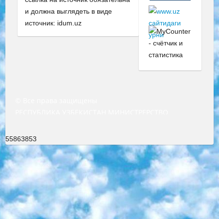
и должна выглядеть в виде
источник: idum.uz
© Все права защищены
РЕСПУБЛИКА УЗБЕКИСТАН МИНИСТРЕРСТВО ДОШКОЛЬНОГО И ШКОЛЬНОГО ОБРАЗОВАНИЯ КОМАНДА в общеобразовательных учреждениях в 2023-2024 учебном году организация и проведение итоговой государственной аттестации обучающихся о Министра дошкольного и школьного образования Республики Узбекистан от 4 марта 2008 года (постановлением Минюста от 20 марта 2008 года № 1778 государственной регистрации) «Итоговое состояние учащихся общего среднего образования на основании положения об утверждении положения об аттестации общего среднего образования выпускной экзамен студентов в образовательных учреждениях в 2023-2024 учебном году В целях организации и прохождения аттестации приказываю: 1. Следующее: перечень предметов, по которым будет проводиться итоговая государственная аттестация и экзамен формы перевода согласно приложению 1; сертификаты международного образца, оценивающие уровень владения иностранными языками перечень согласно приложению 2; 2. Педагогический при специализированных образовательных учреждениях. научно-практический центр квалификации и международной оценки (Д.Давидова) 2024 г. До 25 марта: задания по предметам, по которым будет проводиться итоговая аттестация разработка и утверждение технических условий; итоговая аттестация на основании разработанного предметного задания разработка вопросов по предметам (устно и письменно), экзамен передача; общеобразовательные средние школы и специальные учебные заведения учащиеся выпускных классов школ и интернатов в агентской системе подготовка базы данных экзаменационных материалов и критериев оценки; перевод базы экзаменационных материалов на все языки обучения подать в Республиканский образовательный центр для изготовления; варианты экзаменов на основе разработанных контрольных материалов пусть будут поставлены задачи формирования. 3. Республиканский образовательный центр (Ш.Худайкулов) до 5 апреля 2024 года. до: база данных предоставленных экзаменационных материалов на все языки обучения перевод и экспертиза; для слепых, слабовидящих, глухих, слабослышащих и умственно отсталых детей учащиеся выпускных классов специализированных школ и школ-интернатов база данных экзаменационных материалов на всех преподаваемых языках подготовка критериев оценки; специализированные школы для умственно отсталых детей и технологии для учащихся выпускных классов школ-интернатов разработка соответствующих рекомендаций и критериев проведения ЕГЭ по естествознанию давать задания. 4. Педагогический при специализированных образовательных учреждениях. Научно-практический центр навыков и международной оценки (Д.Давидова), Республика образовательный центр (Худайкулов Ш.) итоговый государственный аттестационный экзамен ориентирован на творческое и логическое мышление при подготовке базы материалов учитывать введение заданий. 5. Следует отметить, что: сертификат государственного образца о знании общеобразовательного предмета и как минимум национальный уровень B1 по предметам на иностранных языках, указанным в Приложении 2. или международно признанный сертификат эквивалентного уровня студенты, изучающие определенный предмет, освобождаются от экзамена; по соответствующим предметам запланирована итоговая государственная аттестация за день до дня, путем жеребьевки Рабочей группой (в письменной форме по предметам, проводимым в форме) из числа сформированных вариантов выбрано 2 варианта; 2 выбранных варианта экзамена анонсированы на официальном сайте министерства и все выпускники по всей стране на основе этих вариантов проводит итоговую государственную аттестацию. 6. Государственное образование учащихся средних общеобразовательных учреждений. знания в соответствии с квалификационными требованиями, которые необходимо приобрести на основании стандартов итоговый (выпускной) контроль для 9 и 11 классов в целях тестирования Экзамены (далее – экзамены) состоят из предметов, перечисленных в приложении 1. будет сделано. 7. Экзамены пройдут с 26 мая по 15 июня 2024 г. (кроме науки физического воспитания). 8. Физическая для учащихся 9 классов общесредних образовательных учреждений. Экзамены по предмету «Образование, квалификация медицина» 1-6 мая 2024 года. сотрудники перевести под присмотр (с отклонениями в физическом или умственном развитии) специализированная школа для детей, школы-интернаты и со сколиозом школы-интернаты санаторного типа для больных детей исключены). 9. Он был слепым, слабовидящим и имел нарушения опорно-двигательного аппарата. экзамены в специализированных школах и интернатах для детей должны проводиться исходя из требований, предъявляемых к общеобразовательным учреждениям (физкультура кроме науки). 10. Специализированная школа для глухих и слабослышащих детей. и экзамены в интернатах и быть реализован в виде письменного теста по математике. 11. Специальность для умственно отсталых детей. Для 9 класса Родной язык и литературное письмо Государственный язык (язык обучения – узбекский). для неклассов) написано Математическое письмо Письменная/устная история Узбекистана Физическое воспитание практично Итоговый контроль Для 11 класса Написание родного языка и литературы (эссе) Математическое письмо Узбекский язык (обучение на узбекском языке) не посещающее общее среднее образование для учреждений)/Образовательное учреждение выбор письменный и устный Иностранный язык письменный/устный Письменная/устная история Узбекистана *По выбору студента:  Химия  Физика  Основы государственного права  География 10 бесплатных образовательных ресурсов - Мы составили подборку онлайн-проектов с интерактивными упражнениями, видеолекциями и статьями. Они помогут вам обрести новые и освежить старые знания бесплатно. 1. «ИНТУИТ» Старейшая образовательная площадка Рунета. Здесь вы найдёте сотни текстовых и видеокурсов на десятки различных тем — от программирования до психологии. Многие курсы подготовлены российскими университетами и крупными международными компаниями вроде Intel и Microsoft. Самостоятельное обучение бесплатное, но желающие могут оплатить услуги персональных наставников. 2. «Смартия» знакомит с актуальными профессиями и подсказывает, как им обучаться. Выбрав заинтересовавшую вас специальность — SMM-специалист, фотограф, веб-дизайнер или другую, — увидите список необходимых для неё умений. Чтобы вы могли освоить их самостоятельно, для каждого умения площадка отображает подборку ссылок на учебные материалы. Хотя «Смартия» ориентируется на русскоязычную аудиторию, часть контента всё же доступна только на английском. 3. «Лекторий Физтеха» Проект Московского физико-технического института (Физтеха). С его помощью вы можете смотреть онлайн серии лекций, записанные на видео в этом вузе. В числе доступных предметов — физика, биология, химия, информационные технологии и другие. К некоторым лекциям администрация ресурса прилагает готовые конспекты, которые можно скачивать в PDF-формате. 4. ITMOcourses Онлайн-площадка Санкт-Петербургского национального исследовательского университета информационных технологий, механики и оптики (ИТМО). Ресурс предоставляет свободный доступ к курсам, разработанным в этом вузе. Каталог материалов разбит на четыре категории: «Оптические системы и технологии», «Приборостроение и робототехника», «Информационные технологии» и «Биотехнологии». Курсы состоят из видеолекций, интерактивных демонстраций и заданий. 5. «КиберЛенинка» Электронная научная библиотека открытого доступа. Каталог площадки регулярно обрастает текстами статей из различных научных изданий. Сгруппированные по журналам и рубрикам публикации можно читать онлайн или скачивать целиком в PDF-формате. Проект нацелен на популяризацию науки за счёт открытого доступа к качественной информации. 6. «ПостНаука» На этом ресурсе публикуют подборки видеолекций, составленные экспертами из разных отраслей и объединённые общими темами. Среди них, к примеру, есть серии «Биоинформатика и геномика», «Культура средневековой Скандинавии» и Cinema Studies о теории кино. Каждая подборка лекций — логически связанная история, рассказанная экспертом от первого лица. Кроме того, на сайте появляются научно-образовательные статьи и тесты на разные темы. 7. «Newочём» Команда проекта «Newочём» отбирает самые интересные тексты из англоязычных СМИ и переводит те из них, за которые голосуют участники сообщества «ВКонтакте». По большей части это научно-популярные статьи. Редакторы придумывают лишь заголовки, в остальном содержание переводов соответствует оригиналам. Полные тексты можно читать прямо в социальной сети. 8. InternetUrok Онлайн-база материалов по основным дисциплинам школьной программы. Информация на сайте структурирована по классам, предметам и темам (урокам). Каждый урок состоит из видеолекций и конспектов. Есть также интерактивные тренажёры и тесты для закрепления пройденного материала. Даже если вы давно окончили школу, возможность повторить программу старших классов всегда может пригодиться. 9. Edutainme Ещё один ресурс об образовании. В отличие от Newtonew, как мне кажется, Edutainme больше ориентируется на представителей индустрии: педагогов, предпринимателей, разработчиков образовательных проектов. Но и любой, кто просто стремится к саморазвитию, найдёт на сайте много полезного и интересного для себя. Например, информацию о новых курсах и образовательных сервисах. 10. Newtonew Онлайн-медиа об образовании и обучении в широком смысле. Авторы Newtonew пишут об инструментах, заведениях, тактиках и стратегиях, которые помогают учить других и получать новые знания самостоятельно. На этой площадке вы найдёте новости, обзоры, аналитические мате
55863853