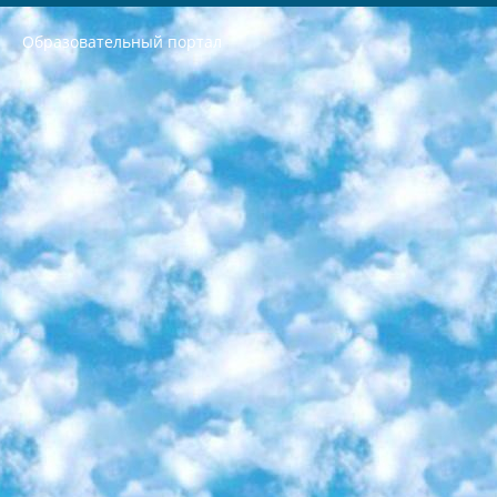
Образовательный портал
РЕСПУБЛИКА УЗБЕКИСТАН МИНИСТРЕРСТВО ДОШКОЛЬНОГО И ШКОЛЬНОГО ОБРАЗОВАНИЯ КОМАНДА в общеобразовательных учреждениях в 2023-2024 учебном году организация и проведение итоговой государственной аттестации обучающихся о Министра дошкольного и школьного образования Республики Узбекистан от 4 марта 2008 года (постановлением Минюста от 20 марта 2008 года № 1778 государственной регистрации) «Итоговое состояние учащихся общего среднего образования на основании положения об утверждении положения об аттестации общего среднего образования выпускной экзамен студентов в образовательных учреждениях в 2023-2024 учебном году В целях организации и прохождения аттестации приказываю: 1. Следующее: перечень предметов, по которым будет проводиться итоговая государственная аттестация и экзамен формы перевода согласно приложению 1; сертификаты международного образца, оценивающие уровень владения иностранными языками перечень согласно приложению 2; 2. Педагогический при специализированных образовательных учреждениях. научно-практический центр квалификации и международной оценки (Д.Давидова) 2024 г. До 25 марта: задания по предметам, по которым будет проводиться итоговая аттестация разработка и утверждение технических условий; итоговая аттестация на основании разработанного предметного задания разработка вопросов по предметам (устно и письменно), экзамен передача; общеобразовательные средние школы и специальные учебные заведения учащиеся выпускных классов школ и интернатов в агентской системе подготовка базы данных экзаменационных материалов и критериев оценки; перевод базы экзаменационных материалов на все языки обучения подать в Республиканский образовательный центр для изготовления; варианты экзаменов на основе разработанных контрольных материалов пусть будут поставлены задачи формирования. 3. Республиканский образовательный центр (Ш.Худайкулов) до 5 апреля 2024 года. до: база данных предоставленных экзаменационных материалов на все языки обучения перевод и экспертиза; для слепых, слабовидящих, глухих, слабослышащих и умственно отсталых детей учащиеся выпускных классов специализированных школ и школ-интернатов база данных экзаменационных материалов на всех преподаваемых языках подготовка критериев оценки; специализированные школы для умственно отсталых детей и технологии для учащихся выпускных классов школ-интернатов разработка соответствующих рекомендаций и критериев проведения ЕГЭ по естествознанию давать задания. 4. Педагогический при специализированных образовательных учреждениях. Научно-практический центр навыков и международной оценки (Д.Давидова), Республика образовательный центр (Худайкулов Ш.) итоговый государственный аттестационный экзамен ориентирован на творческое и логическое мышление при подготовке базы материалов учитывать введение заданий. 5. Следует отметить, что: сертификат государственного образца о знании общеобразовательного предмета и как минимум национальный уровень B1 по предметам на иностранных языках, указанным в Приложении 2. или международно признанный сертификат эквивалентного уровня студенты, изучающие определенный предмет, освобождаются от экзамена; по соответствующим предметам запланирована итоговая государственная аттестация за день до дня, путем жеребьевки Рабочей группой (в письменной форме по предметам, проводимым в форме) из числа сформированных вариантов выбрано 2 варианта; 2 выбранных варианта экзамена анонсированы на официальном сайте министерства и все выпускники по всей стране на основе этих вариантов проводит итоговую государственную аттестацию. 6. Государственное образование учащихся средних общеобразовательных учреждений. знания в соответствии с квалификационными требованиями, которые необходимо приобрести на основании стандартов итоговый (выпускной) контроль для 9 и 11 классов в целях тестирования Экзамены (далее – экзамены) состоят из предметов, перечисленных в приложении 1. будет сделано. 7. Экзамены пройдут с 26 мая по 15 июня 2024 г. (кроме науки физического воспитания). 8. Физическая для учащихся 9 классов общесредних образовательных учреждений. Экзамены по предмету «Образование, квалификация медицина» 1-6 мая 2024 года. сотрудники перевести под присмотр (с отклонениями в физическом или умственном развитии) специализированная школа для детей, школы-интернаты и со сколиозом школы-интернаты санаторного типа для больных детей исключены). 9. Он был слепым, слабовидящим и имел нарушения опорно-двигательного аппарата. экзамены в специализированных школах и интернатах для детей должны проводиться исходя из требований, предъявляемых к общеобразовательным учреждениям (физкультура кроме науки). 10. Специализированная школа для глухих и слабослышащих детей. и экзамены в интернатах и быть реализован в виде письменного теста по математике. 11. Специальность для умственно отсталых детей. Для 9 класса Родной язык и литературное письмо Государственный язык (язык обучения – узбекский). для неклассов) написано Математическое письмо Письменная/устная история Узбекистана Физическое воспитание практично Итоговый контроль Для 11 класса Написание родного языка и литературы (эссе) Математическое письмо Узбекский язык (обучение на узбекском языке) не посещающее общее среднее образование для учреждений)/Образовательное учреждение выбор письменный и устный Иностранный язык письменный/устный Письменная/устная история Узбекистана *По выбору студента:  Химия  Физика  Основы государственного права  География 10 бесплатных образовательных ресурсов - Мы составили подборку онлайн-проектов с интерактивными упражнениями, видеолекциями и статьями. Они помогут вам обрести новые и освежить старые знания бесплатно. 1. «ИНТУИТ» Старейшая образовательная площадка Рунета. Здесь вы найдёте сотни текстовых и видеокурсов на десятки различных тем — от программирования до психологии. Многие курсы подготовлены российскими университетами и крупными международными компаниями вроде Intel и Microsoft. Самостоятельное обучение бесплатное, но желающие могут оплатить услуги персональных наставников. 2. «Смартия» знакомит с актуальными профессиями и подсказывает, как им обучаться. Выбрав заинтересовавшую вас специальность — SMM-специалист, фотограф, веб-дизайнер или другую, — увидите список необходимых для неё умений. Чтобы вы могли освоить их самостоятельно, для каждого умения площадка отображает подборку ссылок на учебные материалы. Хотя «Смартия» ориентируется на русскоязычную аудиторию, часть контента всё же доступна только на английском. 3. «Лекторий Физтеха» Проект Московского физико-технического института (Физтеха). С его помощью вы можете смотреть онлайн серии лекций, записанные на видео в этом вузе. В числе доступных предметов — физика, биология, химия, информационные технологии и другие. К некоторым лекциям администрация ресурса прилагает готовые конспекты, которые можно скачивать в PDF-формате. 4. ITMOcourses Онлайн-площадка Санкт-Петербургского национального исследовательского университета информационных технологий, механики и оптики (ИТМО). Ресурс предоставляет свободный доступ к курсам, разработанным в этом вузе. Каталог материалов разбит на четыре категории: «Оптические системы и технологии», «Приборостроение и робототехника», «Информационные технологии» и «Биотехнологии». Курсы состоят из видеолекций, интерактивных демонстраций и заданий. 5. «КиберЛенинка» Электронная научная библиотека открытого доступа. Каталог площадки регулярно обрастает текстами статей из различных научных изданий. Сгруппированные по журналам и рубрикам публикации можно читать онлайн или скачивать целиком в PDF-формате. Проект нацелен на популяризацию науки за счёт открытого доступа к качественной информации. 6. «ПостНаука» На этом ресурсе публикуют подборки видеолекций, составленные экспертами из разных отраслей и объединённые общими темами. Среди них, к примеру, есть серии «Биоинформатика и геномика», «Культура средневековой Скандинавии» и Cinema Studies о теории кино. Каждая подборка лекций — логически связанная история, рассказанная экспертом от первого лица. Кроме того, на сайте появляются научно-образовательные статьи и тесты на разные темы. 7. «Newочём» Команда проекта «Newочём» отбирает самые интересные тексты из англоязычных СМИ и переводит те из них, за которые голосуют участники сообщества «ВКонтакте». По большей части это научно-популярные статьи. Редакторы придумывают лишь заголовки, в остальном содержание переводов соответствует оригиналам. Полные тексты можно читать прямо в социальной сети. 8. InternetUrok Онлайн-база материалов по основным дисциплинам школьной программы. Информация на сайте структурирована по классам, предметам и темам (урокам). Каждый урок состоит из видеолекций и конспектов. Есть также интерактивные тренажёры и тесты для закрепления пройденного материала. Даже если вы давно окончили школу, возможность повторить программу старших классов всегда может пригодиться. 9. Edutainme Ещё один ресурс об образовании. В отличие от Newtonew, как мне кажется, Edutainme больше ориентируется на представителей индустрии: педагогов, предпринимателей, разработчиков образовательных проектов. Но и любой, кто просто стремится к саморазвитию, найдёт на сайте много полезного и интересного для себя. Например, информацию о новых курсах и образовательных сервисах. 10. Newtonew Онлайн-медиа об образовании и обучении в широком смысле. Авторы Newtonew пишут об инструментах, заведениях, тактиках и стратегиях, которые помогают учить других и получать новые знания самостоятельно. На этой площадке вы найдёте новости, обзоры, аналитические мат