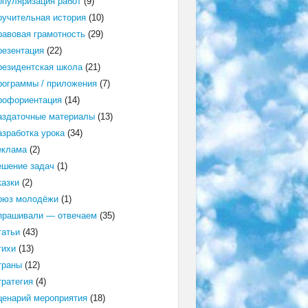
опуляризация работ
(9)
оучительная история
(10)
равовая грамотность
(29)
резентация
(22)
резидентская школа
(21)
рограммы / приложения
(7)
рофориентация
(14)
аздаточные материалы
(13)
азработка урока
(34)
еклама
(2)
ешение задач
(1)
казки
(2)
оюз молодёжи
(1)
прашивали — отвечаем
(35)
татьи
(43)
тихи
(13)
траны
(12)
тратегия
(4)
ценарий мероприятия
(18)