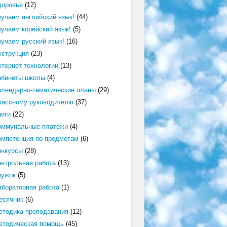
доровье
(12)
зучаем английский язык!
(44)
зучаем корейский язык!
(5)
зучаем русский язык!
(16)
нструкция
(23)
нтернет технологии
(13)
абинеты школы
(4)
алендарно-тематические планы
(29)
лассному руководителю
(37)
ниги
(22)
оммунальные платежи
(4)
омпетенция по предметам
(6)
онкурсы
(28)
онтрольная работа
(13)
ружок
(5)
абораторная работа
(1)
есячник
(6)
етодика преподавания
(12)
етодическая помощь
(45)