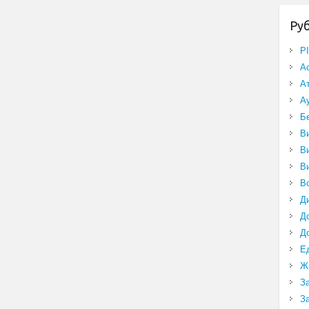
Ру
P
А
А
А
Б
В
В
В
В
Д
Д
Д
Е
Ж
З
З