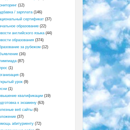
ониторинг
(12)
адбавка / зарплата
(146)
ациональный сертификат
(37)
ачальное образование
(22)
овости английского языка
(44)
овости образования
(374)
бразование за рубежом
(12)
бъявление
(16)
лимпиада
(87)
прос
(1)
рганизация
(3)
ткрытый урок
(9)
есни
(1)
овышение квалификации
(19)
одготовка к экзамену
(63)
олезные веб сайты
(6)
оложение
(37)
омощь абитуриенту
(72)