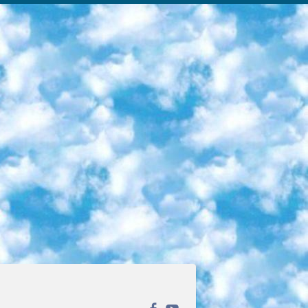
ека открытого доступа. Каталог площадки регулярно обрастает текстами статей из различных научных изданий. Сгруппированные по журналам и рубрикам публикации можно читать онлайн или скачивать целиком в PDF-формате. Проект нацелен на популяризацию науки за счёт открытого доступа к качественной информации. 6. «ПостНаука» На этом ресурсе публикуют подборки видеолекций, составленные экспертами из разных отраслей и объединённые общими темами. Среди них, к примеру, есть серии «Биоинформатика и геномика», «Культура средневековой Скандинавии» и Cinema Studies о теории кино. Каждая подборка лекций — логически связанная история, рассказанная экспертом от первого лица. Кроме того, на сайте появляются научно-образовательные статьи и тесты на разные темы. 7. «Newочём» Команда проекта «Newочём» отбирает самые интересные тексты из англоязычных СМИ и переводит те из них, за которые голосуют участники сообщества «ВКонтакте». По большей части это научно-популярные статьи. Редакторы придумывают лишь заголовки, в остальном содержание переводов соответствует оригиналам. Полные тексты можно читать прямо в социальной сети. 8. InternetUrok Онлайн-база материалов по основным дисциплинам школьной программы. Информация на сайте структурирована по классам, предметам и темам (урокам). Каждый урок состоит из видеолекций и конспектов. Есть также интерактивные тренажёры и тесты для закрепления пройденного материала. Даже если вы давно окончили школу, возможность повторить программу старших классов всегда может пригодиться. 9. Edutainme Ещё один ресурс об образовании. В отличие от Newtonew, как мне кажется, Edutainme больше ориентируется на представителей индустрии: педагогов, предпринимателей, разработчиков образовательных проектов. Но и любой, кто просто стремится к саморазвитию, найдёт на сайте много полезного и интересного для себя. Например, информацию о новых курсах и образовательных сервисах. 10. Newtonew Онлайн-медиа об образовании и обучении в широком смысле. Авторы Newtonew пишут об инструментах, заведениях, тактиках и стратегиях, которые помогают учить других и получать новые знания самостоятельно. На этой площадке вы найдёте новости, обзоры, аналитические мат