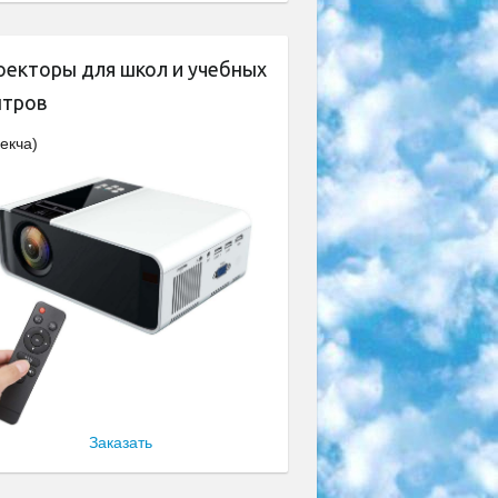
оекторы для школ и учебных
нтров
екча)
Заказать