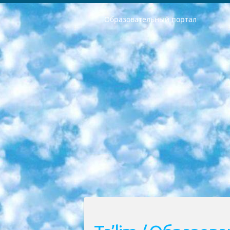
Образовательный портал
РЕСПУБЛИКА УЗБЕКИСТАН МИНИСТРЕРСТВО ДОШКОЛЬНОГО И ШКОЛЬНОГО ОБРАЗОВАНИЯ КОМАНДА в общеобразовательных учреждениях в 2023-2024 учебном году организация и проведение итоговой государственной аттестации обучающихся о Министра дошкольного и школьного образования Республики Узбекистан от 4 марта 2008 года (постановлением Минюста от 20 марта 2008 года № 1778 государственной регистрации) «Итоговое состояние учащихся общего среднего образования на основании положения об утверждении положения об аттестации общего среднего образования выпускной экзамен студентов в образовательных учреждениях в 2023-2024 учебном году В целях организации и прохождения аттестации приказываю: 1. Следующее: перечень предметов, по которым будет проводиться итоговая государственная аттестация и экзамен формы перевода согласно приложению 1; сертификаты международного образца, оценивающие уровень владения иностранными языками перечень согласно приложению 2; 2. Педагогический при специализированных образовательных учреждениях. научно-практический центр квалификации и международной оценки (Д.Давидова) 2024 г. До 25 марта: задания по предметам, по которым будет проводиться итоговая аттестация разработка и утверждение технических условий; итоговая аттестация на основании разработанного предметного задания разработка вопросов по предметам (устно и письменно), экзамен передача; общеобразовательные средние школы и специальные учебные заведения учащиеся выпускных классов школ и интернатов в агентской системе подготовка базы данных экзаменационных материалов и критериев оценки; перевод базы экзаменационных материалов на все языки обучения подать в Республиканский образовательный центр для изготовления; варианты экзаменов на основе разработанных контрольных материалов пусть будут поставлены задачи формирования. 3. Республиканский образовательный центр (Ш.Худайкулов) до 5 апреля 2024 года. до: база данных предоставленных экзаменационных материалов на все языки обучения перевод и экспертиза; для слепых, слабовидящих, глухих, слабослышащих и умственно отсталых детей учащиеся выпускных классов специализированных школ и школ-интернатов база данных экзаменационных материалов на всех преподаваемых языках подготовка критериев оценки; специализированные школы для умственно отсталых детей и технологии для учащихся выпускных классов школ-интернатов разработка соответствующих рекомендаций и критериев проведения ЕГЭ по естествознанию давать задания. 4. Педагогический при специализированных образовательных учреждениях. Научно-практический центр навыков и международной оценки (Д.Давидова), Республи