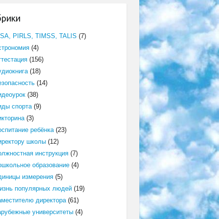
брики
ISA, PIRLS, TIMSS, TALIS
(7)
строномия
(4)
ттестация
(156)
удиокнига
(18)
езопасность
(14)
идеоурок
(38)
иды спорта
(9)
икторина
(3)
оспитание ребёнка
(23)
иректору школы
(12)
олжностная инструкция
(7)
ошкольное образование
(4)
диницы измерения
(5)
изнь популярных людей
(19)
аместителю директора
(61)
арубежные университеты
(4)