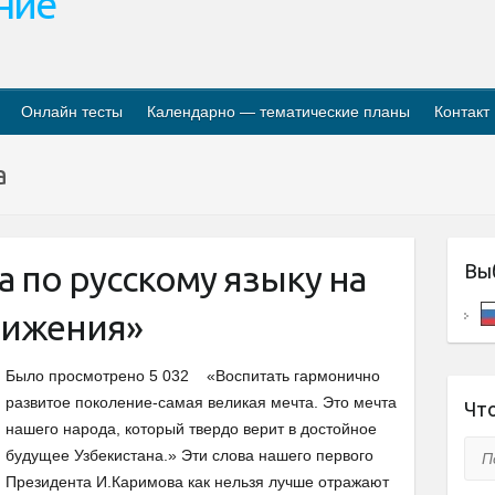
ание
Онлайн тесты
Календарно — тематические планы
Контакт
a
а по русскому языку на
Вы
вижения»
Было просмотрено 5 032 «Воспитать гармонично
развитое поколение-самая великая мечта. Это мечта
Что
нашего народа, который твердо верит в достойное
Пои
будущее Узбекистана.» Эти слова нашего первого
Президента И.Каримова как нельзя лучше отражают