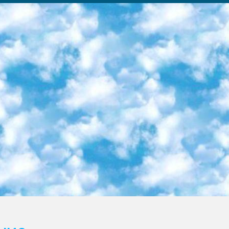
ка образовательный центр (Худайкулов Ш.) итоговый государственный аттестационный экзамен ориентирован на творческое и логическое мышление при подготовке базы материалов учитывать введение заданий. 5. Следует отметить, что: сертификат государственного образца о знании общеобразовательного предмета и как минимум национальный уровень B1 по предметам на иностранных языках, указанным в Приложении 2. или международно признанный сертификат эквивалентного уровня студенты, изучающие определенный предмет, освобождаются от экзамена; по соответствующим предметам запланирована итоговая государственная аттестация за день до дня, путем жеребьевки Рабочей группой (в письменной форме по предметам, проводимым в форме) из числа сформированных вариантов выбрано 2 варианта; 2 выбранных варианта экзамена анонсированы на официальном сайте министерства и все выпускники по всей стране на основе этих вариантов проводит итоговую государственную аттестацию. 6. Государственное образование учащихся средних общеобразовательных учреждений. знания в соответствии с квалификационными требованиями, которые необходимо приобрести на основании стандартов итоговый (выпускной) контроль для 9 и 11 классов в целях тестирования Экзамены (далее – экзамены) состоят из предметов, перечисленных в приложении 1. будет сделано. 7. Экзамены пройдут с 26 мая по 15 июня 2024 г. (кроме науки физического воспитания). 8. Физическая для учащихся 9 классов общесредних образовательных учреждений. Экзамены по предмету «Образование, квалификация медицина» 1-6 мая 2024 года. сотрудники перевести под присмотр (с отклонениями в физическом или умственном развитии) специализированная школа для детей, школы-интернаты и со сколиозом школы-интернаты санаторного типа для больных детей исключены). 9. Он был слепым, слабовидящим и имел нарушения опорно-двигательного аппарата. экзамены в специализированных школах и интернатах для детей должны проводиться исходя из требований, предъявляемых к общеобразовательным учреждениям (физкультура кроме науки). 10. Специализированная школа для глухих и слабослышащих детей. и экзамены в интернатах и быть реализован в виде письменного теста по математике. 11. Специальность для умственно отсталых детей. Для 9 класса Родной язык и литературное письмо Государственный язык (язык обучения – узбекский). для неклассов) написано Математическое письмо Письменная/устная история Узбекистана Физическое воспитание практично Итоговый контроль Для 11 класса Написание родного языка и литературы (эссе) Математическое письмо Узбекский язык (обучение на узбекском языке) не посещающее общее среднее образование для учреждений)/Образовательное учреждение выбор письменный и устный Иностранный язык письменный/устный Письменная/устная история Узбекистана *По выбору студента:  Химия  Физика  Основы государственного права  География 10 бесплатных образовательных ресурсов - Мы составили подборку онлайн-проектов с интерактивными упражнениями, видеолекциями и статьями. Они помогут вам обрести новые и освежить старые знания бесплатно. 1. «ИНТУИТ» Старейшая образовательная площадка Рунета. Здесь вы найдёте сотни текстовых и видеокурсов на десятки различных тем — от программирования до психологии. Многие курсы подготовлены российскими университетами и крупными международными компаниями вроде Intel и Microsoft. Самостоятельное обучение бесплатное, но желающие могут оплатить услуги персональных наставников. 2. «Смартия» знакомит с актуальными профессиями и подсказывает, как им обучаться. Выбрав заинтересовавшую вас специальность — SMM-специалист, фотограф, веб-дизайнер или другую, — увидите список необходимых для неё умений. Чтобы вы могли освоить их самостоятельно, для каждого умения площадка отображает подборку ссылок на учебные материалы. Хотя «Смартия» ориентируется на русскоязычную аудиторию, часть контента всё же доступна только на английском. 3. «Лекторий Физтеха» Проект Московского физико-технического института (Физтеха). С его помощью вы можете смотреть онлайн серии лекций, записанные на видео в этом вузе. В числе доступных предметов — физика, биология, химия, информационные технологии и другие. К некоторым лекциям администрация ресурса прилагает готовые конспекты, которые можно скачивать в PDF-формате. 4. ITMOcourses Онлайн-площадка Санкт-Петербургского национального исследовательского университета информационных технологий, механики и оптики (ИТМО). Ресурс предоставляет свободный доступ к курсам, разработанным в этом вузе. Каталог материалов разбит на четыре категории: «Оптические системы и технологии», «Приборостроение и робототехника», «Информационные технологии» и «Биотехнологии». Курсы состоят из видеолекций, интерактивных демонстраций и заданий. 5. «КиберЛенинка» Электронная научная библиот