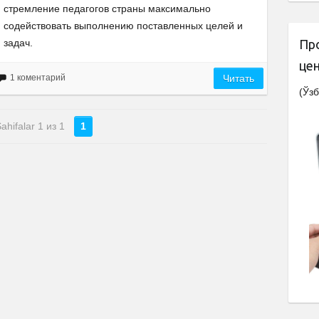
стремление педагогов страны максимально
содействовать выполнению поставленных целей и
задач.
Пр
це
1 коментарий
Читать
(Ўзб
ahifalar 1 из 1
1