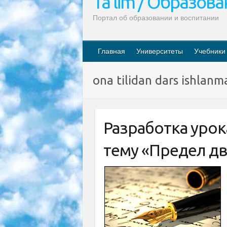
Ta’lim / Образов
Портал об образовании и воспитании
Главная
Университеты
Учебники
ona tilidan dars ishlanm
Разработка урок
тему «Предел д