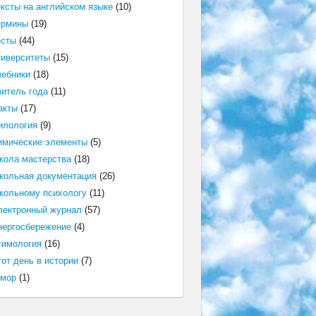
ексты на английском языке
(10)
ермины
(19)
есты
(44)
ниверситеты
(15)
чебники
(18)
читель года
(11)
акты
(17)
илология
(9)
имические элементы
(5)
кола мастерства
(18)
кольная документация
(26)
кольному психологу
(11)
лектронный журнал
(57)
нергосбережение
(4)
тимология
(16)
от день в истории
(7)
мор
(1)