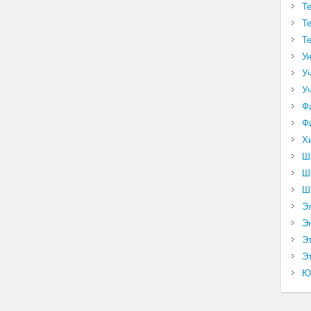
Т
Т
Т
У
У
У
Ф
Ф
Х
Ш
Ш
Ш
Э
Э
Э
Эт
Ю