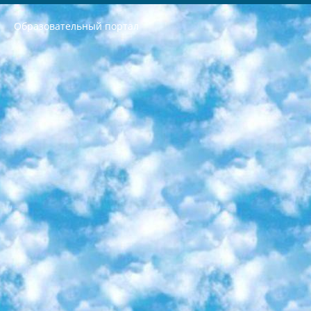
Образовательный портал
РЕСПУБЛИКА УЗБЕКИСТАН МИНИСТРЕРСТВО ДОШКОЛЬНОГО И ШКОЛЬНОГО ОБРАЗОВАНИЯ КОМАНДА в общеобразовательных учреждениях в 2023-2024 учебном году организация и проведение итоговой государственной аттестации обучающихся о Министра дошкольного и школьного образования Республики Узбекистан от 4 марта 2008 года (постановлением Минюста от 20 марта 2008 года № 1778 государственной регистрации) «Итоговое состояние учащихся общего среднего образования на основании положения об утверждении положения об аттестации общего среднего образования выпускной экзамен студентов в образовательных учреждениях в 2023-2024 учебном году В целях организации и прохождения аттестации приказываю: 1. Следующее: перечень предметов, по которым будет проводиться итоговая государственная аттестация и экзамен формы перевода согласно приложению 1; сертификаты международного образца, оценивающие уровень владения иностранными языками перечень согласно приложению 2; 2. Педагогический при специализированных образовательных учреждениях. научно-практический центр квалификации и международной оценки (Д.Давидова) 2024 г. До 25 марта: задания по предметам, по которым будет проводиться итоговая аттестация разработка и утверждение технических условий; итоговая аттестация на основании разработанного предметного задания разработка вопросов по предметам (устно и письменно), экзамен передача; общеобразовательные средние школы и специальные учебные заведения учащиеся выпускных классов школ и интернатов в агентской системе подготовка базы данных экзаменационных материалов и критериев оценки; перевод базы экзаменационных материалов на все языки обучения подать в Республиканский образовательный центр для изготовления; варианты экзаменов на основе разработанных контрольных материалов пусть будут поставлены задачи формирования. 3. Республиканский образовательный центр (Ш.Худайкулов) до 5 апреля 2024 года. до: база данных предоставленных экзаменационных материалов на все языки обучения перевод и экспертиза; для слепых, слабовидящих, глухих, слабослышащих и умственно отсталых детей учащиеся выпускных классов специализированных школ и школ-интернатов база данных экзаменационных материалов на всех преподаваемых языках подготовка критериев оценки; специализированные школы для умственно отсталых детей и технологии для учащихся выпускных классов школ-интернатов разработка соответствующих рекомендаций и критериев проведения ЕГЭ по естествознанию давать задания. 4. Педагогический при специализированных образовательных учреждениях. Научно-практический центр навыков и международной оценки (Д.Давидова), Республика образовательный центр (Худайкулов Ш.) итоговый государственный аттестационный экзамен ориентирован на творческое и логическое мышление при подготовке базы материалов учитывать введение заданий. 5. Следует отметить, что: сертификат государственного образца о знании общеобразовательного предмета и как минимум национальный уровень B1 по предметам на иностранных языках, указанным в Приложении 2. или международно признанный сертификат эквивалентного уровня студенты, изучающие определенный предмет, освобождаются от экзамена; по соответствующим предметам запланирована итоговая государственная аттестация за день до дня, путем жеребьевки Рабочей группой (в письменной форме по предметам, проводимым в форме) из числа сформированных вариантов выбрано 2 варианта; 2 выбранных варианта экзамена анонсированы на официальном сайте министерства и все выпускники по всей стране на основе этих вариантов проводит итоговую государственную аттестацию. 6. Государственное образование учащихся средних общеобразовательных учреждений. знания в соответствии с квалификационными требованиями, которые необходимо приобрести на основании стандартов итоговый (выпускной) контроль для 9 и 11 классов в целях тестирования Экзамены (далее – экзамены) состоят из предметов, перечисленных в приложении 1. будет сделано. 7. Экзамены пройдут с 26 мая по 15 июня 2024 г. (кроме науки физического воспитания). 8. Физическая для учащихся 9 классов общесредних образовательных учреждений. Экзамены по предмету «Образование, квалификация медицина» 1-6 мая 2024 года. сотрудники перевести под присмотр (с отклонениями в физическом или умственном развитии) специализированная школа для детей, школы-интернаты и со сколиозом школы-интернаты санаторного типа для больных детей исключены). 9. Он был слепым, слабовидящим и имел нарушения опорно-двигательного аппарата. экзамены в специализированных школах и интернатах для детей должны проводиться исходя из требований, предъявляемых к общеобразовательным учреждениям (физкультура кроме науки). 10. Специализированная школа для глухих и слабослышащих детей. и экзамены в интернатах и быть реализован в виде письменного теста по математике. 11. Специальность для умственно отсталых детей. Для 9 класса Родной язык и литературное письмо Государственный язык (язык обучения – узбекский). для неклассов) написано Математическое письмо Письменная/устная история Узбекистана Физическое воспитание практично Итоговый контроль Для 11 класса Написание родного языка и литературы (эссе) Математическое письмо Узбекский язык (обучение на узбекском языке) не посещающее общее среднее образование для учреждений)/Образовательное учреждение выбор письменный и устный Иностранный язык письменный/устный Письменная/устная история Узбекистана *По выбору студента:  Химия  Физика  Основы государственного права  География 10 бесплатных образовательных ресурсов - Мы составили подборку онлайн-проектов с интерактивными упражнениями, видеолекциями и статьями. Они помогут вам обрести новые и освежить старые знания бесплатно. 1. «ИНТУИТ» Старейшая образовательная площадка Рунета. Здесь вы найдёте сотни текстовых и видеокурсов на десятки различных тем — от программирования до психологии. Многие курсы подготовлены российскими университетами и крупными международными компаниями вроде Intel и Microsoft. Самостоятельное обучение бесплатное, но желающие могут оплатить услуги персональных наставников. 2. «Смартия» знакомит с актуальными профессиями и подсказывает, как им обучаться. Выбрав заинтересовавшую вас специальность — SMM-специалист, фотограф, веб-дизайнер или другую, — увидите список необходимых для неё умений. Чтобы вы могли освоить их самостоятельно, для каждого умения площадка отображает подборку ссылок на учебные материалы. Хотя «Смартия» ориентируется на русскоязычную аудиторию, часть контента всё же доступна только на английском. 3. «Лекторий Физтеха» Проект Московского физико-технического института (Физтеха). С его помощью вы можете смотреть онлайн серии лекций, записанные на видео в этом вузе. В числе доступных предметов — физика, биология, химия, информационные технологии и другие. К некоторым лекциям администрация ресурса прилагает готовые конспекты, которые можно скачивать в PDF-формате. 4. ITMOcourses Онлайн-площадка Санкт-Петербургского национального исследовательского университета информационных технологий, механики и оптики (ИТМО). Ресурс предоставляет свободный доступ к курсам, разработанным в этом вузе. Каталог материалов разбит на четыре категории: «Оптические системы и технологии», «Приборостроение и робототехника», «Информационные технологии» и «Биотехнологии». Курсы состоят из видеолекций, интерактивных демонстраций и заданий. 5. «КиберЛенинка» Электронная научная библиотека открытого доступа. Каталог площадки регулярно обрастает текстами статей из различных научных изданий. Сгруппированные по журналам и рубрикам публикации можно читать онлайн или скачивать целиком в PDF-формате. Проект нацелен на популяризацию науки за счёт открытого доступа к качественной информации. 6. «ПостНаука» На этом ресурсе публикуют подборки видеолекций, составленные экспертами из разных отраслей и объединённые общими темами. Среди них, к примеру, есть серии «Биоинформатика и геномика», «Культура средневековой Скандинавии» и Cinema Studies о теории кино. Каждая подборка лекций — логически связанная история, рассказанная экспертом от первого лица. Кроме того, на сайте появляются научно-образовательные статьи и тесты на разные темы. 7. «Newочём» Команда проекта «Newочём» отбирает самые интересные тексты из англоязычных СМИ и переводит те из них, за которые голосуют участники сообщества «ВКонтакте». По большей части это научно-популярные статьи. Редакторы придумывают лишь заголовки, в остальном содержание переводов соответствует оригиналам. Полные тексты можно читать прямо в социальной сети. 8. InternetUrok Онлайн-база материалов по основным дисциплинам школьной программы. Информация на сайте структурирована по классам, предметам и темам (урокам). Каждый урок состоит из видеолекций и конспектов. Есть также интерактивные тренажёры и тесты для закрепления пройденного материала. Даже если вы давно окончили школу, возможность повторить программу старших классов всегда может пригодиться. 9. Edutainme Ещё один ресурс об образовании. В отличие от Newtonew, как мне кажется, Edutainme больше ориентируется на представителей индустрии: педагогов, предпринимателей, разработчиков образовательных проектов. Но и любой, кто просто стремится к саморазвитию, найдёт на сайте много полезного и интересного для себя. Например, информацию о новых курсах и образовательных сервисах. 10. Newtonew Онлайн-медиа об образовании и обучении в широком смысле. Авторы Newtonew пишут об инструментах, заведениях, тактиках и стратегиях, которые помогают учить других и получать новые знания самостоятельно. На этой площадке вы найдёте новости, обзоры, аналитические мат