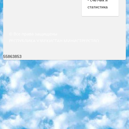
© Все права защищены
РЕСПУБЛИКА УЗБЕКИСТАН МИНИСТРЕРСТВО ДОШКОЛЬНОГО И ШКОЛЬНОГО ОБРАЗОВАНИЯ КОМАНДА в общеобразовательных учреждениях в 2023-2024 учебном году организация и проведение итоговой государственной аттестации обучающихся о Министра дошкольного и школьного образования Республики Узбекистан от 4 марта 2008 года (постановлением Минюста от 20 марта 2008 года № 1778 государственной регистрации) «Итоговое состояние учащихся общего среднего образования на основании положения об утверждении положения об аттестации общего среднего образования выпускной экзамен студентов в образовательных учреждениях в 2023-2024 учебном году В целях организации и прохождения аттестации приказываю: 1. Следующее: перечень предметов, по которым будет проводиться итоговая государственная аттестация и экзамен формы перевода согласно приложению 1; сертификаты международного образца, оценивающие уровень владения иностранными языками перечень согласно приложению 2; 2. Педагогический при специализированных образовательных учреждениях. научно-практический центр квалификации и международной оценки (Д.Давидова) 2024 г. До 25 марта: задания по предметам, по которым будет проводиться итоговая аттестация разработка и утверждение технических условий; итоговая аттестация на основании разработанного предметного задания разработка вопросов по предметам (устно и письменно), экзамен передача; общеобразовательные средние школы и специальные учебные заведения учащиеся выпускных классов школ и интернатов в агентской системе подготовка базы данных экзаменационных материалов и критериев оценки; перевод базы экзаменационных материалов на все языки обучения подать в Республиканский образовательный центр для изготовления; варианты экзаменов на основе разработанных контрольных материалов пусть будут поставлены задачи формирования. 3. Республиканский образовательный центр (Ш.Худайкулов) до 5 апреля 2024 года. до: база данных предоставленных экзаменационных материалов на все языки обучения перевод и экспертиза; для слепых, слабовидящих, глухих, слабослышащих и умственно отсталых детей учащиеся выпускных классов специализированных школ и школ-интернатов база данных экзаменационных материалов на всех преподаваемых языках подготовка критериев оценки; специализированные школы для умственно отсталых детей и технологии для учащихся выпускных классов школ-интернатов разработка соответствующих рекомендаций и критериев проведения ЕГЭ по естествознанию давать задания. 4. Педагогический при специализированных образовательных учреждениях. Научно-практический центр навыков и международной оценки (Д.Давидова), Республика образовательный центр (Худайкулов Ш.) итоговый государственный аттестационный экзамен ориентирован на творческое и логическое мышление при подготовке базы материалов учитывать введение заданий. 5. Следует отметить, что: сертификат государственного образца о знании общеобразовательного предмета и как минимум национальный уровень B1 по предметам на иностранных языках, указанным в Приложении 2. или международно признанный сертификат эквивалентного уровня студенты, изучающие определенный предмет, освобождаются от экзамена; по соответствующим предметам запланирована итоговая государственная аттестация за день до дня, путем жеребьевки Рабочей группой (в письменной форме по предметам, проводимым в форме) из числа сформированных вариантов выбрано 2 варианта; 2 выбранных варианта экзамена анонсированы на официальном сайте министерства и все выпускники по всей стране на основе этих вариантов проводит итоговую государственную аттестацию. 6. Государственное образование учащихся средних общеобразовательных учреждений. знания в соответствии с квалификационными требованиями, которые необходимо приобрести на основании стандартов итоговый (выпускной) контроль для 9 и 11 классов в целях тестирования Экзамены (далее – экзамены) состоят из предметов, перечисленных в приложении 1. будет сделано. 7. Экзамены пройдут с 26 мая по 15 июня 2024 г. (кроме науки физического воспитания). 8. Физическая для учащихся 9 классов общесредних образовательных учреждений. Экзамены по предмету «Образование, квалификация медицина» 1-6 мая 2024 года. сотрудники перевести под присмотр (с отклонениями в физическом или умственном развитии) специализированная школа для детей, школы-интернаты и со сколиозом школы-интернаты санаторного типа для больных детей исключены). 9. Он был слепым, слабовидящим и имел нарушения опорно-двигательного аппарата. экзамены в специализированных школах и интернатах для детей должны проводиться исходя из требований, предъявляемых к общеобразовательным учреждениям (физкультура кроме науки). 10. Специализированная школа для глухих и слабослышащих детей. и экзамены в интернатах и быть реализован в виде письменного теста по математике. 11. Специальность для умственно отсталых детей. Для 9 класса Родной язык и литературное письмо Государственный язык (язык обучения – узбекский). для неклассов) написано Математическое письмо Письменная/устная история Узбекистана Физическое воспитание практично Итоговый контроль Для 11 класса Написание родного языка и литературы (эссе) Математическое письмо Узбекский язык (обучение на узбекском языке) не посещающее общее среднее образование для учреждений)/Образовательное учреждение выбор письменный и устный Иностранный язык письменный/устный Письменная/устная история Узбекистана *По выбору студента:  Химия  Физика  Основы государственного права  География 10 бесплатных образовательных ресурсов - Мы составили подборку онлайн-проектов с интерактивными упражнениями, видеолекциями и статьями. Они помогут вам обрести новые и освежить старые знания бесплатно. 1. «ИНТУИТ» Старейшая образовательная площадка Рунета. Здесь вы найдёте сотни текстовых и видеокурсов на десятки различных тем — от программирования до психологии. Многие курсы подготовлены российскими университетами и крупными международными компаниями вроде Intel и Microsoft. Самостоятельное обучение бесплатное, но желающие могут оплатить услуги персональных наставников. 2. «Смартия» знакомит с актуальными профессиями и подсказывает, как им обучаться. Выбрав заинтересовавшую вас специальность — SMM-специалист, фотограф, веб-дизайнер или другую, — увидите список необходимых для неё умений. Чтобы вы могли освоить их самостоятельно, для каждого умения площадка отображает подборку ссылок на учебные материалы. Хотя «Смартия» ориентируется на русскоязычную аудиторию, часть контента всё же доступна только на английском. 3. «Лекторий Физтеха» Проект Московского физико-технического института (Физтеха). С его помощью вы можете смотреть онлайн серии лекций, записанные на видео в этом вузе. В числе доступных предметов — физика, биология, химия, информационные технологии и другие. К некоторым лекциям администрация ресурса прилагает готовые конспекты, которые можно скачивать в PDF-формате. 4. ITMOcourses Онлайн-площадка Санкт-Петербургского национального исследовательского университета информационных технологий, механики и оптики (ИТМО). Ресурс предоставляет свободный доступ к курсам, разработанным в этом вузе. Каталог материалов разбит на четыре категории: «Оптические системы и технологии», «Приборостроение и робототехника», «Информационные технологии» и «Биотехнологии». Курсы состоят из видеолекций, интерактивных демонстраций и заданий. 5. «КиберЛенинка» Электронная научная библиотека открытого доступа. Каталог площадки регулярно обрастает текстами статей из различных научных изданий. Сгруппированные по журналам и рубрикам публикации можно читать онлайн или скачивать целиком в PDF-формате. Проект нацелен на популяризацию науки за счёт открытого доступа к качественной информации. 6. «ПостНаука» На этом ресурсе публикуют подборки видеолекций, составленные экспертами из разных отраслей и объединённые общими темами. Среди них, к примеру, есть серии «Биоинформатика и геномика», «Культура средневековой Скандинавии» и Cinema Studies о теории кино. Каждая подборка лекций — логически связанная история, рассказанная экспертом от первого лица. Кроме того, на сайте появляются научно-образовательные статьи и тесты на разные темы. 7. «Newочём» Команда проекта «Newочём» отбирает самые интересные тексты из англоязычных СМИ и переводит те из них, за которые голосуют участники сообщества «ВКонтакте». По большей части это научно-популярные статьи. Редакторы придумывают лишь заголовки, в остальном содержание переводов соответствует оригиналам. Полные тексты можно читать прямо в социальной сети. 8. InternetUrok Онлайн-база материалов по основным дисциплинам школьной программы. Информация на сайте структурирована по классам, предметам и темам (урокам). Каждый урок состоит из видеолекций и конспектов. Есть также интерактивные тренажёры и тесты для закрепления пройденного материала. Даже если вы давно окончили школу, возможность повторить программу старших классов всегда может пригодиться. 9. Edutainme Ещё один ресурс об образовании. В отличие от Newtonew, как мне кажется, Edutainme больше ориентируется на представителей индустрии: педагогов, предпринимателей, разработчиков образовательных проектов. Но и любой, кто просто стремится к саморазвитию, найдёт на сайте много полезного и интересного для себя. Например, информацию о новых курсах и образовательных сервисах. 10. Newtonew Онлайн-медиа об образовании и обучении в широком смысле. Авторы Newtonew пишут об инструментах, заведениях, тактиках и стратегиях, которые помогают учить других и получать новые знания самостоятельно. На этой площадке вы найдёте новости, обзоры, аналитические мате
55863853