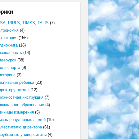
брики
ISA, PIRLS, TIMSS, TALIS
(7)
строномия
(4)
ттестация
(156)
удиокнига
(18)
езопасность
(14)
идеоурок
(38)
иды спорта
(9)
икторина
(3)
оспитание ребёнка
(23)
иректору школы
(12)
олжностная инструкция
(7)
ошкольное образование
(4)
диницы измерения
(5)
изнь популярных людей
(19)
аместителю директора
(61)
арубежные университеты
(4)