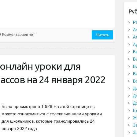
Ру
P
А
Комментариев нет
Читать
А
А
Б
В
онлайн уроки для
В
В
ассов на 24 января 2022
В
Д
Д
Д
Было просмотрено 1 928 На этой странице вы
Е
можете ознакомиться с телевизионными уроками
Ж
для школьников, которые транслировались 24
З
января 2022 года.
З