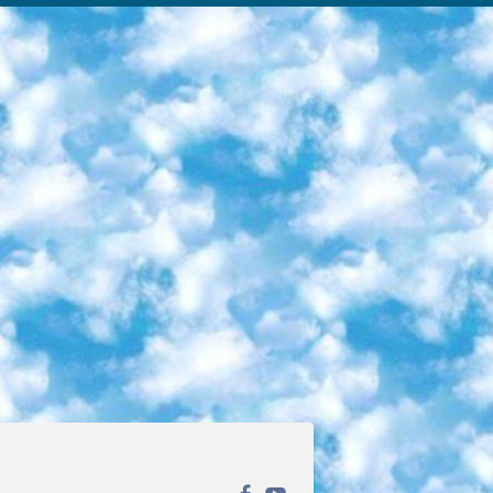
ека открытого доступа. Каталог площадки регулярно обрастает текстами статей из различных научных изданий. Сгруппированные по журналам и рубрикам публикации можно читать онлайн или скачивать целиком в PDF-формате. Проект нацелен на популяризацию науки за счёт открытого доступа к качественной информации. 6. «ПостНаука» На этом ресурсе публикуют подборки видеолекций, составленные экспертами из разных отраслей и объединённые общими темами. Среди них, к примеру, есть серии «Биоинформатика и геномика», «Культура средневековой Скандинавии» и Cinema Studies о теории кино. Каждая подборка лекций — логически связанная история, рассказанная экспертом от первого лица. Кроме того, на сайте появляются научно-образовательные статьи и тесты на разные темы. 7. «Newочём» Команда проекта «Newочём» отбирает самые интересные тексты из англоязычных СМИ и переводит те из них, за которые голосуют участники сообщества «ВКонтакте». По большей части это научно-популярные статьи. Редакторы придумывают лишь заголовки, в остальном содержание переводов соответствует оригиналам. Полные тексты можно читать прямо в социальной сети. 8. InternetUrok Онлайн-база материалов по основным дисциплинам школьной программы. Информация на сайте структурирована по классам, предметам и темам (урокам). Каждый урок состоит из видеолекций и конспектов. Есть также интерактивные тренажёры и тесты для закрепления пройденного материала. Даже если вы давно окончили школу, возможность повторить программу старших классов всегда может пригодиться. 9. Edutainme Ещё один ресурс об образовании. В отличие от Newtonew, как мне кажется, Edutainme больше ориентируется на представителей индустрии: педагогов, предпринимателей, разработчиков образовательных проектов. Но и любой, кто просто стремится к саморазвитию, найдёт на сайте много полезного и интересного для себя. Например, информацию о новых курсах и образовательных сервисах. 10. Newtonew Онлайн-медиа об образовании и обучении в широком смысле. Авторы Newtonew пишут об инструментах, заведениях, тактиках и стратегиях, которые помогают учить других и получать новые знания самостоятельно. На этой площадке вы найдёте новости, обзоры, аналитические мат