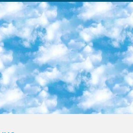
ка образовательный центр (Худайкулов Ш.) итоговый государственный аттестационный экзамен ориентирован на творческое и логическое мышление при подготовке базы материалов учитывать введение заданий. 5. Следует отметить, что: сертификат государственного образца о знании общеобразовательного предмета и как минимум национальный уровень B1 по предметам на иностранных языках, указанным в Приложении 2. или международно признанный сертификат эквивалентного уровня студенты, изучающие определенный предмет, освобождаются от экзамена; по соответствующим предметам запланирована итоговая государственная аттестация за день до дня, путем жеребьевки Рабочей группой (в письменной форме по предметам, проводимым в форме) из числа сформированных вариантов выбрано 2 варианта; 2 выбранных варианта экзамена анонсированы на официальном сайте министерства и все выпускники по всей стране на основе этих вариантов проводит итоговую государственную аттестацию. 6. Государственное образование учащихся средних общеобразовательных учреждений. знания в соответствии с квалификационными требованиями, которые необходимо приобрести на основании стандартов итоговый (выпускной) контроль для 9 и 11 классов в целях тестирования Экзамены (далее – экзамены) состоят из предметов, перечисленных в приложении 1. будет сделано. 7. Экзамены пройдут с 26 мая по 15 июня 2024 г. (кроме науки физического воспитания). 8. Физическая для учащихся 9 классов общесредних образовательных учреждений. Экзамены по предмету «Образование, квалификация медицина» 1-6 мая 2024 года. сотрудники перевести под присмотр (с отклонениями в физическом или умственном развитии) специализированная школа для детей, школы-интернаты и со сколиозом школы-интернаты санаторного типа для больных детей исключены). 9. Он был слепым, слабовидящим и имел нарушения опорно-двигательного аппарата. экзамены в специализированных школах и интернатах для детей должны проводиться исходя из требований, предъявляемых к общеобразовательным учреждениям (физкультура кроме науки). 10. Специализированная школа для глухих и слабослышащих детей. и экзамены в интернатах и быть реализован в виде письменного теста по математике. 11. Специальность для умственно отсталых детей. Для 9 класса Родной язык и литературное письмо Государственный язык (язык обучения – узбекский). для неклассов) написано Математическое письмо Письменная/устная история Узбекистана Физическое воспитание практично Итоговый контроль Для 11 класса Написание родного языка и литературы (эссе) Математическое письмо Узбекский язык (обучение на узбекском языке) не посещающее общее среднее образование для учреждений)/Образовательное учреждение выбор письменный и устный Иностранный язык письменный/устный Письменная/устная история Узбекистана *По выбору студента:  Химия  Физика  Основы государственного права  География 10 бесплатных образовательных ресурсов - Мы составили подборку онлайн-проектов с интерактивными упражнениями, видеолекциями и статьями. Они помогут вам обрести новые и освежить старые знания бесплатно. 1. «ИНТУИТ» Старейшая образовательная площадка Рунета. Здесь вы найдёте сотни текстовых и видеокурсов на десятки различных тем — от программирования до психологии. Многие курсы подготовлены российскими университетами и крупными международными компаниями вроде Intel и Microsoft. Самостоятельное обучение бесплатное, но желающие могут оплатить услуги персональных наставников. 2. «Смартия» знакомит с актуальными профессиями и подсказывает, как им обучаться. Выбрав заинтересовавшую вас специальность — SMM-специалист, фотограф, веб-дизайнер или другую, — увидите список необходимых для неё умений. Чтобы вы могли освоить их самостоятельно, для каждого умения площадка отображает подборку ссылок на учебные материалы. Хотя «Смартия» ориентируется на русскоязычную аудиторию, часть контента всё же доступна только на английском. 3. «Лекторий Физтеха» Проект Московского физико-технического института (Физтеха). С его помощью вы можете смотреть онлайн серии лекций, записанные на видео в этом вузе. В числе доступных предметов — физика, биология, химия, информационные технологии и другие. К некоторым лекциям администрация ресурса прилагает готовые конспекты, которые можно скачивать в PDF-формате. 4. ITMOcourses Онлайн-площадка Санкт-Петербургского национального исследовательского университета информационных технологий, механики и оптики (ИТМО). Ресурс предоставляет свободный доступ к курсам, разработанным в этом вузе. Каталог материалов разбит на четыре категории: «Оптические системы и технологии», «Приборостроение и робототехника», «Информационные технологии» и «Биотехнологии». Курсы состоят из видеолекций, интерактивных демонстраций и заданий. 5. «КиберЛенинка» Электронная научная библиот