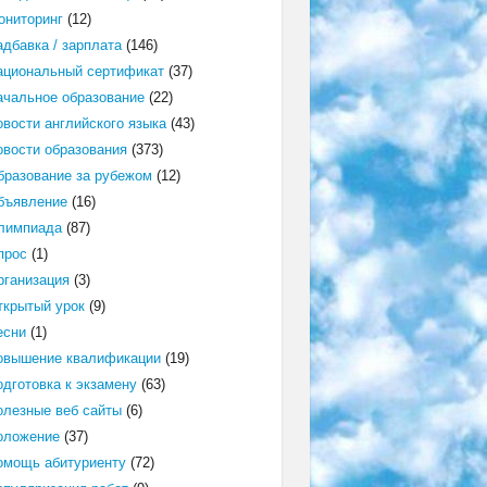
ониторинг
(12)
адбавка / зарплата
(146)
ациональный сертификат
(37)
ачальное образование
(22)
овости английского языка
(43)
овости образования
(373)
бразование за рубежом
(12)
бъявление
(16)
лимпиада
(87)
прос
(1)
рганизация
(3)
ткрытый урок
(9)
есни
(1)
овышение квалификации
(19)
одготовка к экзамену
(63)
олезные веб сайты
(6)
оложение
(37)
омощь абитуриенту
(72)