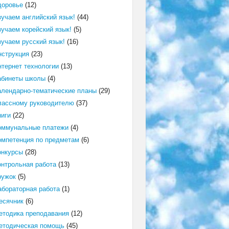
доровье
(12)
зучаем английский язык!
(44)
зучаем корейский язык!
(5)
зучаем русский язык!
(16)
нструкция
(23)
нтернет технологии
(13)
абинеты школы
(4)
алендарно-тематические планы
(29)
лассному руководителю
(37)
ниги
(22)
оммунальные платежи
(4)
омпетенция по предметам
(6)
онкурсы
(28)
онтрольная работа
(13)
ружок
(5)
абораторная работа
(1)
есячник
(6)
етодика преподавания
(12)
етодическая помощь
(45)