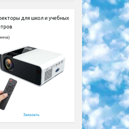
оекторы для школ и учебных
нтров
екча)
Заказать