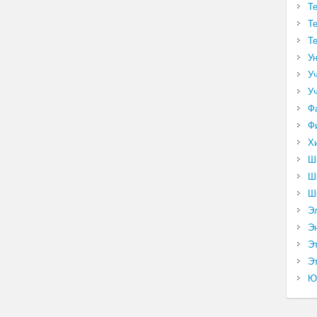
Т
Т
Т
У
У
У
Ф
Ф
Х
Ш
Ш
Ш
Э
Э
Э
Эт
Ю