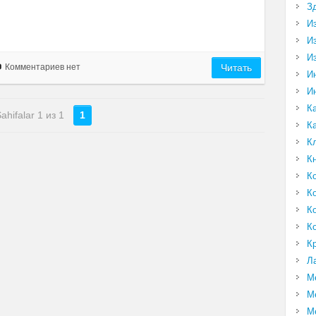
З
И
И
И
Комментариев нет
Читать
И
И
К
ahifalar 1 из 1
1
К
К
К
К
К
К
К
К
Л
М
М
М