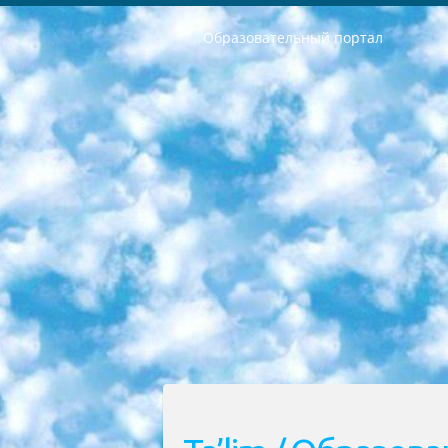
Образовательный портал
РЕСПУБЛИКА УЗБЕКИСТАН МИНИСТРЕРСТВО ДОШКОЛЬНОГО И ШКОЛЬНОГО ОБРАЗОВАНИЯ КОМАНДА в общеобразовательных учреждениях в 2023-2024 учебном году организация и проведение итоговой государственной аттестации обучающихся о Министра дошкольного и школьного образования Республики Узбекистан от 4 марта 2008 года (постановлением Минюста от 20 марта 2008 года № 1778 государственной регистрации) «Итоговое состояние учащихся общего среднего образования на основании положения об утверждении положения об аттестации общего среднего образования выпускной экзамен студентов в образовательных учреждениях в 2023-2024 учебном году В целях организации и прохождения аттестации приказываю: 1. Следующее: перечень предметов, по которым будет проводиться итоговая государственная аттестация и экзамен формы перевода согласно приложению 1; сертификаты международного образца, оценивающие уровень владения иностранными языками перечень согласно приложению 2; 2. Педагогический при специализированных образовательных учреждениях. научно-практический центр квалификации и международной оценки (Д.Давидова) 2024 г. До 25 марта: задания по предметам, по которым будет проводиться итоговая аттестация разработка и утверждение технических условий; итоговая аттестация на основании разработанного предметного задания разработка вопросов по предметам (устно и письменно), экзамен передача; общеобразовательные средние школы и специальные учебные заведения учащиеся выпускных классов школ и интернатов в агентской системе подготовка базы данных экзаменационных материалов и критериев оценки; перевод базы экзаменационных материалов на все языки обучения подать в Республиканский образовательный центр для изготовления; варианты экзаменов на основе разработанных контрольных материалов пусть будут поставлены задачи формирования. 3. Республиканский образовательный центр (Ш.Худайкулов) до 5 апреля 2024 года. до: база данных предоставленных экзаменационных материалов на все языки обучения перевод и экспертиза; для слепых, слабовидящих, глухих, слабослышащих и умственно отсталых детей учащиеся выпускных классов специализированных школ и школ-интернатов база данных экзаменационных материалов на всех преподаваемых языках подготовка критериев оценки; специализированные школы для умственно отсталых детей и технологии для учащихся выпускных классов школ-интернатов разработка соответствующих рекомендаций и критериев проведения ЕГЭ по естествознанию давать задания. 4. Педагогический при специализированных образовательных учреждениях. Научно-практический центр навыков и международной оценки (Д.Давидова), Республи