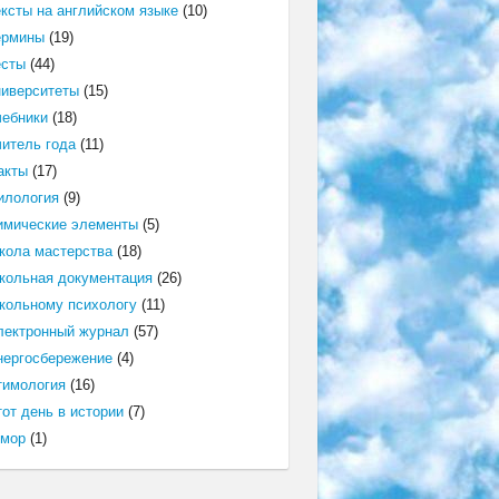
ексты на английском языке
(10)
ермины
(19)
есты
(44)
ниверситеты
(15)
чебники
(18)
читель года
(11)
акты
(17)
илология
(9)
имические элементы
(5)
кола мастерства
(18)
кольная документация
(26)
кольному психологу
(11)
лектронный журнал
(57)
нергосбережение
(4)
тимология
(16)
от день в истории
(7)
мор
(1)