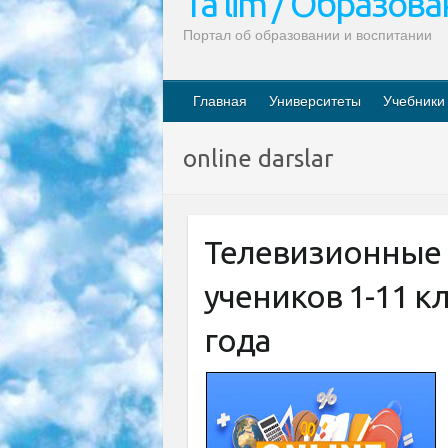
Ta’lim / Образов
Портал об образовании и воспитании
Главная
Университеты
Учебники
online darslar
Телевизионные 
учеников 1-11 кл
года