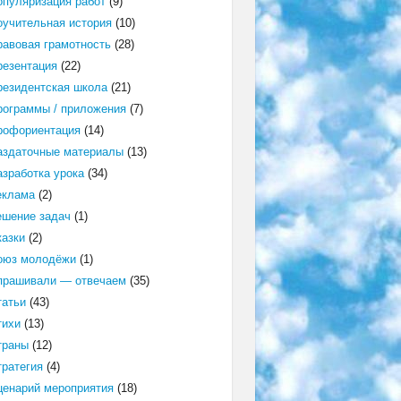
опуляризация работ
(9)
оучительная история
(10)
равовая грамотность
(28)
резентация
(22)
резидентская школа
(21)
рограммы / приложения
(7)
рофориентация
(14)
аздаточные материалы
(13)
азработка урока
(34)
еклама
(2)
ешение задач
(1)
казки
(2)
оюз молодёжи
(1)
прашивали — отвечаем
(35)
татьи
(43)
тихи
(13)
траны
(12)
тратегия
(4)
ценарий мероприятия
(18)