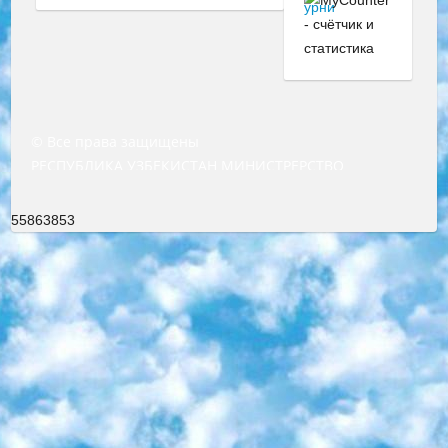
© Все права защищены
РЕСПУБЛИКА УЗБЕКИСТАН МИНИСТРЕРСТВО ДОШКОЛЬНОГО И ШКОЛЬНОГО ОБРАЗОВАНИЯ КОМАНДА в общеобразовательных учреждениях в 2023-2024 учебном году организация и проведение итоговой государственной аттестации обучающихся о Министра дошкольного и школьного образования Республики Узбекистан от 4 марта 2008 года (постановлением Минюста от 20 марта 2008 года № 1778 государственной регистрации) «Итоговое состояние учащихся общего среднего образования на основании положения об утверждении положения об аттестации общего среднего образования выпускной экзамен студентов в образовательных учреждениях в 2023-2024 учебном году В целях организации и прохождения аттестации приказываю: 1. Следующее: перечень предметов, по которым будет проводиться итоговая государственная аттестация и экзамен формы перевода согласно приложению 1; сертификаты международного образца, оценивающие уровень владения иностранными языками перечень согласно приложению 2; 2. Педагогический при специализированных образовательных учреждениях. научно-практический центр квалификации и международной оценки (Д.Давидова) 2024 г. До 25 марта: задания по предметам, по которым будет проводиться итоговая аттестация разработка и утверждение технических условий; итоговая аттестация на основании разработанного предметного задания разработка вопросов по предметам (устно и письменно), экзамен передача; общеобразовательные средние школы и специальные учебные заведения учащиеся выпускных классов школ и интернатов в агентской системе подготовка базы данных экзаменационных материалов и критериев оценки; перевод базы экзаменационных материалов на все языки обучения подать в Республиканский образовательный центр для изготовления; варианты экзаменов на основе разработанных контрольных материалов пусть будут поставлены задачи формирования. 3. Республиканский образовательный центр (Ш.Худайкулов) до 5 апреля 2024 года. до: база данных предоставленных экзаменационных материалов на все языки обучения перевод и экспертиза; для слепых, слабовидящих, глухих, слабослышащих и умственно отсталых детей учащиеся выпускных классов специализированных школ и школ-интернатов база данных экзаменационных материалов на всех преподаваемых языках подготовка критериев оценки; специализированные школы для умственно отсталых детей и технологии для учащихся выпускных классов школ-интернатов разработка соответствующих рекомендаций и критериев проведения ЕГЭ по естествознанию давать задания. 4. Педагогический при специализированных образовательных учреждениях. Научно-практический центр навыков и международной оценки (Д.Давидова), Республика образовательный центр (Худайкулов Ш.) итоговый государственный аттестационный экзамен ориентирован на творческое и логическое мышление при подготовке базы материалов учитывать введение заданий. 5. Следует отметить, что: сертификат государственного образца о знании общеобразовательного предмета и как минимум национальный уровень B1 по предметам на иностранных языках, указанным в Приложении 2. или международно признанный сертификат эквивалентного уровня студенты, изучающие определенный предмет, освобождаются от экзамена; по соответствующим предметам запланирована итоговая государственная аттестация за день до дня, путем жеребьевки Рабочей группой (в письменной форме по предметам, проводимым в форме) из числа сформированных вариантов выбрано 2 варианта; 2 выбранных варианта экзамена анонсированы на официальном сайте министерства и все выпускники по всей стране на основе этих вариантов проводит итоговую государственную аттестацию. 6. Государственное образование учащихся средних общеобразовательных учреждений. знания в соответствии с квалификационными требованиями, которые необходимо приобрести на основании стандартов итоговый (выпускной) контроль для 9 и 11 классов в целях тестирования Экзамены (далее – экзамены) состоят из предметов, перечисленных в приложении 1. будет сделано. 7. Экзамены пройдут с 26 мая по 15 июня 2024 г. (кроме науки физического воспитания). 8. Физическая для учащихся 9 классов общесредних образовательных учреждений. Экзамены по предмету «Образование, квалификация медицина» 1-6 мая 2024 года. сотрудники перевести под присмотр (с отклонениями в физическом или умственном развитии) специализированная школа для детей, школы-интернаты и со сколиозом школы-интернаты санаторного типа для больных детей исключены). 9. Он был слепым, слабовидящим и имел нарушения опорно-двигательного аппарата. экзамены в специализированных школах и интернатах для детей должны проводиться исходя из требований, предъявляемых к общеобразовательным учреждениям (физкультура кроме науки). 10. Специализированная школа для глухих и слабослышащих детей. и экзамены в интернатах и быть реализован в виде письменного теста по математике. 11. Специальность для умственно отсталых детей. Для 9 класса Родной язык и литературное письмо Государственный язык (язык обучения – узбекский). для неклассов) написано Математическое письмо Письменная/устная история Узбекистана Физическое воспитание практично Итоговый контроль Для 11 класса Написание родного языка и литературы (эссе) Математическое письмо Узбекский язык (обучение на узбекском языке) не посещающее общее среднее образование для учреждений)/Образовательное учреждение выбор письменный и устный Иностранный язык письменный/устный Письменная/устная история Узбекистана *По выбору студента:  Химия  Физика  Основы государственного права  География 10 бесплатных образовательных ресурсов - Мы составили подборку онлайн-проектов с интерактивными упражнениями, видеолекциями и статьями. Они помогут вам обрести новые и освежить старые знания бесплатно. 1. «ИНТУИТ» Старейшая образовательная площадка Рунета. Здесь вы найдёте сотни текстовых и видеокурсов на десятки различных тем — от программирования до психологии. Многие курсы подготовлены российскими университетами и крупными международными компаниями вроде Intel и Microsoft. Самостоятельное обучение бесплатное, но желающие могут оплатить услуги персональных наставников. 2. «Смартия» знакомит с актуальными профессиями и подсказывает, как им обучаться. Выбрав заинтересовавшую вас специальность — SMM-специалист, фотограф, веб-дизайнер или другую, — увидите список необходимых для неё умений. Чтобы вы могли освоить их самостоятельно, для каждого умения площадка отображает подборку ссылок на учебные материалы. Хотя «Смартия» ориентируется на русскоязычную аудиторию, часть контента всё же доступна только на английском. 3. «Лекторий Физтеха» Проект Московского физико-технического института (Физтеха). С его помощью вы можете смотреть онлайн серии лекций, записанные на видео в этом вузе. В числе доступных предметов — физика, биология, химия, информационные технологии и другие. К некоторым лекциям администрация ресурса прилагает готовые конспекты, которые можно скачивать в PDF-формате. 4. ITMOcourses Онлайн-площадка Санкт-Петербургского национального исследовательского университета информационных технологий, механики и оптики (ИТМО). Ресурс предоставляет свободный доступ к курсам, разработанным в этом вузе. Каталог материалов разбит на четыре категории: «Оптические системы и технологии», «Приборостроение и робототехника», «Информационные технологии» и «Биотехнологии». Курсы состоят из видеолекций, интерактивных демонстраций и заданий. 5. «КиберЛенинка» Электронная научная библиотека открытого доступа. Каталог площадки регулярно обрастает текстами статей из различных научных изданий. Сгруппированные по журналам и рубрикам публикации можно читать онлайн или скачивать целиком в PDF-формате. Проект нацелен на популяризацию науки за счёт открытого доступа к качественной информации. 6. «ПостНаука» На этом ресурсе публикуют подборки видеолекций, составленные экспертами из разных отраслей и объединённые общими темами. Среди них, к примеру, есть серии «Биоинформатика и геномика», «Культура средневековой Скандинавии» и Cinema Studies о теории кино. Каждая подборка лекций — логически связанная история, рассказанная экспертом от первого лица. Кроме того, на сайте появляются научно-образовательные статьи и тесты на разные темы. 7. «Newочём» Команда проекта «Newочём» отбирает самые интересные тексты из англоязычных СМИ и переводит те из них, за которые голосуют участники сообщества «ВКонтакте». По большей части это научно-популярные статьи. Редакторы придумывают лишь заголовки, в остальном содержание переводов соответствует оригиналам. Полные тексты можно читать прямо в социальной сети. 8. InternetUrok Онлайн-база материалов по основным дисциплинам школьной программы. Информация на сайте структурирована по классам, предметам и темам (урокам). Каждый урок состоит из видеолекций и конспектов. Есть также интерактивные тренажёры и тесты для закрепления пройденного материала. Даже если вы давно окончили школу, возможность повторить программу старших классов всегда может пригодиться. 9. Edutainme Ещё один ресурс об образовании. В отличие от Newtonew, как мне кажется, Edutainme больше ориентируется на представителей индустрии: педагогов, предпринимателей, разработчиков образовательных проектов. Но и любой, кто просто стремится к саморазвитию, найдёт на сайте много полезного и интересного для себя. Например, информацию о новых курсах и образовательных сервисах. 10. Newtonew Онлайн-медиа об образовании и обучении в широком смысле. Авторы Newtonew пишут об инструментах, заведениях, тактиках и стратегиях, которые помогают учить других и получать новые знания самостоятельно. На этой площадке вы найдёте новости, обзоры, аналитические мате
55863853