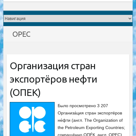
OPEC
Организация стран
экспортёров нефти
(ОПЕК)
Было просмотрено 3 207
Организа́ция стран экспортёров
не́фти (англ. The Organization of
the Petroleum Exporting Countries;
сокращённо ОПЕ́К, англ. OPEC)