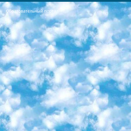
Образовательный портал
РЕСПУБЛИКА УЗБЕКИСТАН МИНИСТРЕРСТВО ДОШКОЛЬНОГО И ШКОЛЬНОГО ОБРАЗОВАНИЯ КОМАНДА в общеобразовательных учреждениях в 2023-2024 учебном году организация и проведение итоговой государственной аттестации обучающихся о Министра дошкольного и школьного образования Республики Узбекистан от 4 марта 2008 года (постановлением Минюста от 20 марта 2008 года № 1778 государственной регистрации) «Итоговое состояние учащихся общего среднего образования на основании положения об утверждении положения об аттестации общего среднего образования выпускной экзамен студентов в образовательных учреждениях в 2023-2024 учебном году В целях организации и прохождения аттестации приказываю: 1. Следующее: перечень предметов, по которым будет проводиться итоговая государственная аттестация и экзамен формы перевода согласно приложению 1; сертификаты международного образца, оценивающие уровень владения иностранными языками перечень согласно приложению 2; 2. Педагогический при специализированных образовательных учреждениях. научно-практический центр квалификации и международной оценки (Д.Давидова) 2024 г. До 25 марта: задания по предметам, по которым будет проводиться итоговая аттестация разработка и утверждение технических условий; итоговая аттестация на основании разработанного предметного задания разработка вопросов по предметам (устно и письменно), экзамен передача; общеобразовательные средние школы и специальные учебные заведения учащиеся выпускных классов школ и интернатов в агентской системе подготовка базы данных экзаменационных материалов и критериев оценки; перевод базы экзаменационных материалов на все языки обучения подать в Республиканский образовательный центр для изготовления; варианты экзаменов на основе разработанных контрольных материалов пусть будут поставлены задачи формирования. 3. Республиканский образовательный центр (Ш.Худайкулов) до 5 апреля 2024 года. до: база данных предоставленных экзаменационных материалов на все языки обучения перевод и экспертиза; для слепых, слабовидящих, глухих, слабослышащих и умственно отсталых детей учащиеся выпускных классов специализированных школ и школ-интернатов база данных экзаменационных материалов на всех преподаваемых языках подготовка критериев оценки; специализированные школы для умственно отсталых детей и технологии для учащихся выпускных классов школ-интернатов разработка соответствующих рекомендаций и критериев проведения ЕГЭ по естествознанию давать задания. 4. Педагогический при специализированных образовательных учреждениях. Научно-практический центр навыков и международной оценки (Д.Давидова), Республика образовательный центр (Худайкулов Ш.) итоговый государственный аттестационный экзамен ориентирован на творческое и логическое мышление при подготовке базы материалов учитывать введение заданий. 5. Следует отметить, что: сертификат государственного образца о знании общеобразовательного предмета и как минимум национальный уровень B1 по предметам на иностранных языках, указанным в Приложении 2. или международно признанный сертификат эквивалентного уровня студенты, изучающие определенный предмет, освобождаются от экзамена; по соответствующим предметам запланирована итоговая государственная аттестация за день до дня, путем жеребьевки Рабочей группой (в письменной форме по предметам, проводимым в форме) из числа сформированных вариантов выбрано 2 варианта; 2 выбранных варианта экзамена анонсированы на официальном сайте министерства и все выпускники по всей стране на основе этих вариантов проводит итоговую государственную аттестацию. 6. Государственное образование учащихся средних общеобразовательных учреждений. знания в соответствии с квалификационными требованиями, которые необходимо приобрести на основании стандартов итоговый (выпускной) контроль для 9 и 11 классов в целях тестирования Экзамены (далее – экзамены) состоят из предметов, перечисленных в приложении 1. будет сделано. 7. Экзамены пройдут с 26 мая по 15 июня 2024 г. (кроме науки физического воспитания). 8. Физическая для учащихся 9 классов общесредних образовательных учреждений. Экзамены по предмету «Образование, квалификация медицина» 1-6 мая 2024 года. сотрудники перевести под присмотр (с отклонениями в физическом или умственном развитии) специализированная школа для детей, школы-интернаты и со сколиозом школы-интернаты санаторного типа для больных детей исключены). 9. Он был слепым, слабовидящим и имел нарушения опорно-двигательного аппарата. экзамены в специализированных школах и интернатах для детей должны проводиться исходя из требований, предъявляемых к общеобразовательным учреждениям (физкультура кроме науки). 10. Специализированная школа для глухих и слабослышащих детей. и экзамены в интернатах и быть реализован в виде письменного теста по математике. 11. Специальность для умственно отсталых детей. Для 9 класса Родной язык и литературное письмо Государственный язык (язык обучения – узбекский). для неклассов) написано Математическое письмо Письменная/устная история Узбекистана Физическое воспитание практично Итоговый контроль Для 11 класса Написание родного языка и литературы (эссе) Математическое письмо Узбекский язык (обучение на узбекском языке) не посещающее общее среднее образование для учреждений)/Образовательное учреждение выбор письменный и устный Иностранный язык письменный/устный Письменная/устная история Узбекистана *По выбору студента:  Химия  Физика  Основы государственного права  География 10 бесплатных образовательных ресурсов - Мы составили подборку онлайн-проектов с интерактивными упражнениями, видеолекциями и статьями. Они помогут вам обрести новые и освежить старые знания бесплатно. 1. «ИНТУИТ» Старейшая образовательная площадка Рунета. Здесь вы найдёте сотни текстовых и видеокурсов на десятки различных тем — от программирования до психологии. Многие курсы подготовлены российскими университетами и крупными международными компаниями вроде Intel и Microsoft. Самостоятельное обучение бесплатное, но желающие могут оплатить услуги персональных наставников. 2. «Смартия» знакомит с актуальными профессиями и подсказывает, как им обучаться. Выбрав заинтересовавшую вас специальность — SMM-специалист, фотограф, веб-дизайнер или другую, — увидите список необходимых для неё умений. Чтобы вы могли освоить их самостоятельно, для каждого умения площадка отображает подборку ссылок на учебные материалы. Хотя «Смартия» ориентируется на русскоязычную аудиторию, часть контента всё же доступна только на английском. 3. «Лекторий Физтеха» Проект Московского физико-технического института (Физтеха). С его помощью вы можете смотреть онлайн серии лекций, записанные на видео в этом вузе. В числе доступных предметов — физика, биология, химия, информационные технологии и другие. К некоторым лекциям администрация ресурса прилагает готовые конспекты, которые можно скачивать в PDF-формате. 4. ITMOcourses Онлайн-площадка Санкт-Петербургского национального исследовательского университета информационных технологий, механики и оптики (ИТМО). Ресурс предоставляет свободный доступ к курсам, разработанным в этом вузе. Каталог материалов разбит на четыре категории: «Оптические системы и технологии», «Приборостроение и робототехника», «Информационные технологии» и «Биотехнологии». Курсы состоят из видеолекций, интерактивных демонстраций и заданий. 5. «КиберЛенинка» Электронная научная библиотека открытого доступа. Каталог площадки регулярно обрастает текстами статей из различных научных изданий. Сгруппированные по журналам и рубрикам публикации можно читать онлайн или скачивать целиком в PDF-формате. Проект нацелен на популяризацию науки за счёт открытого доступа к качественной информации. 6. «ПостНаука» На этом ресурсе публикуют подборки видеолекций, составленные экспертами из разных отраслей и объединённые общими темами. Среди них, к примеру, есть серии «Биоинформатика и геномика», «Культура средневековой Скандинавии» и Cinema Studies о теории кино. Каждая подборка лекций — логически связанная история, рассказанная экспертом от первого лица. Кроме того, на сайте появляются научно-образовательные статьи и тесты на разные темы. 7. «Newочём» Команда проекта «Newочём» отбирает самые интересные тексты из англоязычных СМИ и переводит те из них, за которые голосуют участники сообщества «ВКонтакте». По большей части это научно-популярные статьи. Редакторы придумывают лишь заголовки, в остальном содержание переводов соответствует оригиналам. Полные тексты можно читать прямо в социальной сети. 8. InternetUrok Онлайн-база материалов по основным дисциплинам школьной программы. Информация на сайте структурирована по классам, предметам и темам (урокам). Каждый урок состоит из видеолекций и конспектов. Есть также интерактивные тренажёры и тесты для закрепления пройденного материала. Даже если вы давно окончили школу, возможность повторить программу старших классов всегда может пригодиться. 9. Edutainme Ещё один ресурс об образовании. В отличие от Newtonew, как мне кажется, Edutainme больше ориентируется на представителей индустрии: педагогов, предпринимателей, разработчиков образовательных проектов. Но и любой, кто просто стремится к саморазвитию, найдёт на сайте много полезного и интересного для себя. Например, информацию о новых курсах и образовательных сервисах. 10. Newtonew Онлайн-медиа об образовании и обучении в широком смысле. Авторы Newtonew пишут об инструментах, заведениях, тактиках и стратегиях, которые помогают учить других и получать новые знания самостоятельно. На этой площадке вы найдёте новости, обзоры, аналитические мат