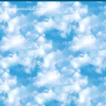
Образовательный портал
РЕСПУБЛИКА УЗБЕКИСТАН МИНИСТРЕРСТВО ДОШКОЛЬНОГО И ШКОЛЬНОГО ОБРАЗОВАНИЯ КОМАНДА в общеобразовательных учреждениях в 2023-2024 учебном году организация и проведение итоговой государственной аттестации обучающихся о Министра дошкольного и школьного образования Республики Узбекистан от 4 марта 2008 года (постановлением Минюста от 20 марта 2008 года № 1778 государственной регистрации) «Итоговое состояние учащихся общего среднего образования на основании положения об утверждении положения об аттестации общего среднего образования выпускной экзамен студентов в образовательных учреждениях в 2023-2024 учебном году В целях организации и прохождения аттестации приказываю: 1. Следующее: перечень предметов, по которым будет проводиться итоговая государственная аттестация и экзамен формы перевода согласно приложению 1; сертификаты международного образца, оценивающие уровень владения иностранными языками перечень согласно приложению 2; 2. Педагогический при специализированных образовательных учреждениях. научно-практический центр квалификации и международной оценки (Д.Давидова) 2024 г. До 25 марта: задания по предметам, по которым будет проводиться итоговая аттестация разработка и утверждение технических условий; итоговая аттестация на основании разработанного предметного задания разработка вопросов по предметам (устно и письменно), экзамен передача; общеобразовательные средние школы и специальные учебные заведения учащиеся выпускных классов школ и интернатов в агентской системе подготовка базы данных экзаменационных материалов и критериев оценки; перевод базы экзаменационных материалов на все языки обучения подать в Республиканский образовательный центр для изготовления; варианты экзаменов на основе разработанных контрольных материалов пусть будут поставлены задачи формирования. 3. Республиканский образовательный центр (Ш.Худайкулов) до 5 апреля 2024 года. до: база данных предоставленных экзаменационных материалов на все языки обучения перевод и экспертиза; для слепых, слабовидящих, глухих, слабослышащих и умственно отсталых детей учащиеся выпускных классов специализированных школ и школ-интернатов база данных экзаменационных материалов на всех преподаваемых языках подготовка критериев оценки; специализированные школы для умственно отсталых детей и технологии для учащихся выпускных классов школ-интернатов разработка соответствующих рекомендаций и критериев проведения ЕГЭ по естествознанию давать задания. 4. Педагогический при специализированных образовательных учреждениях. Научно-практический центр навыков и международной оценки (Д.Давидова), Республика образовательный центр (Худайкулов Ш.) итоговый государственный аттестационный экзамен ориентирован на творческое и логическое мышление при подготовке базы материалов учитывать введение заданий. 5. Следует отметить, что: сертификат государственного образца о знании общеобразовательного предмета и как минимум национальный уровень B1 по предметам на иностранных языках, указанным в Приложении 2. или международно признанный сертификат эквивалентного уровня студенты, изучающие определенный предмет, освобождаются от экзамена; по соответствующим предметам запланирована итоговая государственная аттестация за день до дня, путем жеребьевки Рабочей группой (в письменной форме по предметам, проводимым в форме) из числа сформированных вариантов выбрано 2 варианта; 2 выбранных варианта экзамена анонсированы на официальном сайте министерства и все выпускники по всей стране на основе этих вариантов проводит итоговую государственную аттестацию. 6. Государственное образование учащихся средних общеобразовательных учреждений. знания в соответствии с квалификационными требованиями, которые необходимо приобрести на основании стандартов итоговый (выпускной) контроль для 9 и 11 классов в целях тестирования Экзамены (далее – экзамены) состоят из предметов, перечисленных в приложении 1. будет сделано. 7. Экзамены пройдут с 26 мая по 15 июня 2024 г. (кроме науки физического воспитания). 8. Физическая для учащихся 9 классов общесредних образовательных учреждений. Экзамены по предмету «Образование, квалификация медицина» 1-6 мая 2024 года. сотрудники перевести под присмотр (с отклонениями в физическом или умственном развитии) специализированная школа для детей, школы-интернаты и со сколиозом школы-интернаты санаторного типа для больных детей исключены). 9. Он был слепым, слабовидящим и имел нарушения опорно-двигательного аппарата. экзамены в специализированных школах и интернатах для детей должны проводиться исходя из требований, предъявляемых к общеобразовательным учреждениям (физкультура кроме науки). 10. Специализированная школа для глухих и слабослышащих детей. и экзамены в интернатах и быть реализован в виде письменного теста по математике. 11. Специальность для умственно отсталых детей. Для 9 класса Родной язык и литературное письмо Государственный язык (язык обучения – узбекский). для неклассов) написано Математическое письмо Письменная/устная история Узбекистана Физическое воспитание практично Итоговый контроль Для 11 класса Написание родного языка и литературы (эссе) Математическое письмо Узбекский язык (обучение на узбекском языке) не посещающее общее среднее образование для учреждений)/Образовательное учреждение выбор письменный и устный Иностранный язык письменный/устный Письменная/устная история Узбекистана *По выбору студента:  Химия  Физика  Основы государственного права  География 10 бесплатных образовательных ресурсов - Мы составили подборку онлайн-проектов с интерактивными упражнениями, видеолекциями и статьями. Они помогут вам обрести новые и освежить старые знания бесплатно. 1. «ИНТУИТ» Старейшая образовательная площадка Рунета. Здесь вы найдёте сотни текстовых и видеокурсов на десятки различных тем — от программирования до психологии. Многие курсы подготовлены российскими университетами и крупными международными компаниями вроде Intel и Microsoft. Самостоятельное обучение бесплатное, но желающие могут оплатить услуги персональных наставников. 2. «Смартия» знакомит с актуальными профессиями и подсказывает, как им обучаться. Выбрав заинтересовавшую вас специальность — SMM-специалист, фотограф, веб-дизайнер или другую, — увидите список необходимых для неё умений. Чтобы вы могли освоить их самостоятельно, для каждого умения площадка отображает подборку ссылок на учебные материалы. Хотя «Смартия» ориентируется на русскоязычную аудиторию, часть контента всё же доступна только на английском. 3. «Лекторий Физтеха» Проект Московского физико-технического института (Физтеха). С его помощью вы можете смотреть онлайн серии лекций, записанные на видео в этом вузе. В числе доступных предметов — физика, биология, химия, информационные технологии и другие. К некоторым лекциям администрация ресурса прилагает готовые конспекты, которые можно скачивать в PDF-формате. 4. ITMOcourses Онлайн-площадка Санкт-Петербургского национального исследовательского университета информационных технологий, механики и оптики (ИТМО). Ресурс предоставляет свободный доступ к курсам, разработанным в этом вузе. Каталог материалов разбит на четыре категории: «Оптические системы и технологии», «Приборостроение и робототехника», «Информационные технологии» и «Биотехнологии». Курсы состоят из видеолекций, интерактивных демонстраций и заданий. 5. «КиберЛенинка» Электронная научная библиотека открытого доступа. Каталог площадки регулярно обрастает текстами статей из различных научных изданий. Сгруппированные по журналам и рубрикам публикации можно читать онлайн или скачивать целиком в PDF-формате. Проект нацелен на популяризацию науки за счёт открытого доступа к качественной информации. 6. «ПостНаука» На этом ресурсе публикуют подборки видеолекций, составленные экспертами из разных отраслей и объединённые общими темами. Среди них, к примеру, есть серии «Биоинформатика и геномика», «Культура средневековой Скандинавии» и Cinema Studies о теории кино. Каждая подборка лекций — логически связанная история, рассказанная экспертом от первого лица. Кроме того, на сайте появляются научно-образовательные статьи и тесты на разные темы. 7. «Newочём» Команда проекта «Newочём» отбирает самые интересные тексты из англоязычных СМИ и переводит те из них, за которые голосуют участники сообщества «ВКонтакте». По большей части это научно-популярные статьи. Редакторы придумывают лишь заголовки, в остальном содержание переводов соответствует оригиналам. Полные тексты можно читать прямо в социальной сети. 8. InternetUrok Онлайн-база материалов по основным дисциплинам школьной программы. Информация на сайте структурирована по классам, предметам и темам (урокам). Каждый урок состоит из видеолекций и конспектов. Есть также интерактивные тренажёры и тесты для закрепления пройденного материала. Даже если вы давно окончили школу, возможность повторить программу старших классов всегда может пригодиться. 9. Edutainme Ещё один ресурс об образовании. В отличие от Newtonew, как мне кажется, Edutainme больше ориентируется на представителей индустрии: педагогов, предпринимателей, разработчиков образовательных проектов. Но и любой, кто просто стремится к саморазвитию, найдёт на сайте много полезного и интересного для себя. Например, информацию о новых курсах и образовательных сервисах. 10. Newtonew Онлайн-медиа об образовании и обучении в широком смысле. Авторы Newtonew пишут об инструментах, заведениях, тактиках и стратегиях, которые помогают учить других и получать новые знания самостоятельно. На этой площадке вы найдёте новости, обзоры, аналитические мат