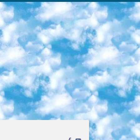
ека открытого доступа. Каталог площадки регулярно обрастает текстами статей из различных научных изданий. Сгруппированные по журналам и рубрикам публикации можно читать онлайн или скачивать целиком в PDF-формате. Проект нацелен на популяризацию науки за счёт открытого доступа к качественной информации. 6. «ПостНаука» На этом ресурсе публикуют подборки видеолекций, составленные экспертами из разных отраслей и объединённые общими темами. Среди них, к примеру, есть серии «Биоинформатика и геномика», «Культура средневековой Скандинавии» и Cinema Studies о теории кино. Каждая подборка лекций — логически связанная история, рассказанная экспертом от первого лица. Кроме того, на сайте появляются научно-образовательные статьи и тесты на разные темы. 7. «Newочём» Команда проекта «Newочём» отбирает самые интересные тексты из англоязычных СМИ и переводит те из них, за которые голосуют участники сообщества «ВКонтакте». По большей части это научно-популярные статьи. Редакторы придумывают лишь заголовки, в остальном содержание переводов соответствует оригиналам. Полные тексты можно читать прямо в социальной сети. 8. InternetUrok Онлайн-база материалов по основным дисциплинам школьной программы. Информация на сайте структурирована по классам, предметам и темам (урокам). Каждый урок состоит из видеолекций и конспектов. Есть также интерактивные тренажёры и тесты для закрепления пройденного материала. Даже если вы давно окончили школу, возможность повторить программу старших классов всегда может пригодиться. 9. Edutainme Ещё один ресурс об образовании. В отличие от Newtonew, как мне кажется, Edutainme больше ориентируется на представителей индустрии: педагогов, предпринимателей, разработчиков образовательных проектов. Но и любой, кто просто стремится к саморазвитию, найдёт на сайте много полезного и интересного для себя. Например, информацию о новых курсах и образовательных сервисах. 10. Newtonew Онлайн-медиа об образовании и обучении в широком смысле. Авторы Newtonew пишут об инструментах, заведениях, тактиках и стратегиях, которые помогают учить других и получать новые знания самостоятельно. На этой площадке вы найдёте новости, обзоры, аналитические мат