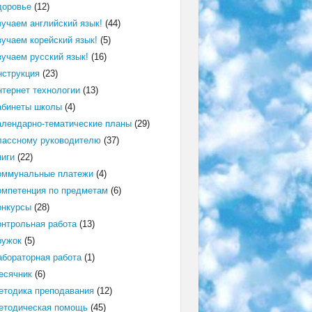
доровье
(12)
зучаем английский язык!
(44)
зучаем корейский язык!
(5)
зучаем русский язык!
(16)
нструкция
(23)
нтернет технологии
(13)
абинеты школы
(4)
алендарно-тематические планы
(29)
лассному руководителю
(37)
ниги
(22)
оммунальные платежи
(4)
омпетенция по предметам
(6)
онкурсы
(28)
онтрольная работа
(13)
ружок
(5)
абораторная работа
(1)
есячник
(6)
етодика преподавания
(12)
етодическая помощь
(45)