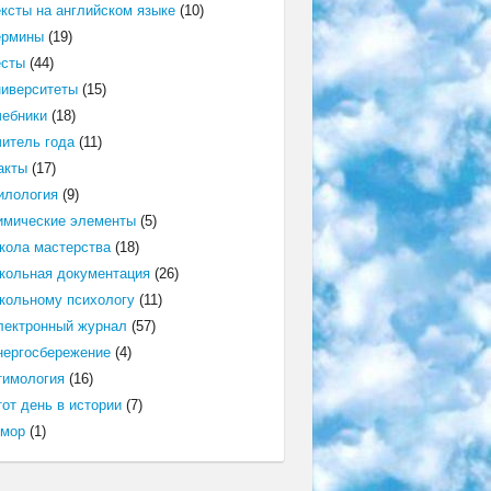
ексты на английском языке
(10)
ермины
(19)
есты
(44)
ниверситеты
(15)
чебники
(18)
читель года
(11)
акты
(17)
илология
(9)
имические элементы
(5)
кола мастерства
(18)
кольная документация
(26)
кольному психологу
(11)
лектронный журнал
(57)
нергосбережение
(4)
тимология
(16)
от день в истории
(7)
мор
(1)