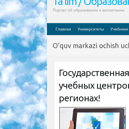
Ta’lim / Образов
Портал об образовании и воспитании
Главная
Университеты
Учебники
O‘quv markazi ochish uch
Государственная
учебных центро
регионах!