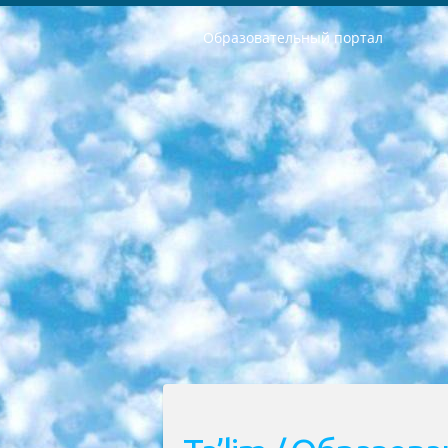
Образовательный портал
РЕСПУБЛИКА УЗБЕКИСТАН МИНИСТРЕРСТВО ДОШКОЛЬНОГО И ШКОЛЬНОГО ОБРАЗОВАНИЯ КОМАНДА в общеобразовательных учреждениях в 2023-2024 учебном году организация и проведение итоговой государственной аттестации обучающихся о Министра дошкольного и школьного образования Республики Узбекистан от 4 марта 2008 года (постановлением Минюста от 20 марта 2008 года № 1778 государственной регистрации) «Итоговое состояние учащихся общего среднего образования на основании положения об утверждении положения об аттестации общего среднего образования выпускной экзамен студентов в образовательных учреждениях в 2023-2024 учебном году В целях организации и прохождения аттестации приказываю: 1. Следующее: перечень предметов, по которым будет проводиться итоговая государственная аттестация и экзамен формы перевода согласно приложению 1; сертификаты международного образца, оценивающие уровень владения иностранными языками перечень согласно приложению 2; 2. Педагогический при специализированных образовательных учреждениях. научно-практический центр квалификации и международной оценки (Д.Давидова) 2024 г. До 25 марта: задания по предметам, по которым будет проводиться итоговая аттестация разработка и утверждение технических условий; итоговая аттестация на основании разработанного предметного задания разработка вопросов по предметам (устно и письменно), экзамен передача; общеобразовательные средние школы и специальные учебные заведения учащиеся выпускных классов школ и интернатов в агентской системе подготовка базы данных экзаменационных материалов и критериев оценки; перевод базы экзаменационных материалов на все языки обучения подать в Республиканский образовательный центр для изготовления; варианты экзаменов на основе разработанных контрольных материалов пусть будут поставлены задачи формирования. 3. Республиканский образовательный центр (Ш.Худайкулов) до 5 апреля 2024 года. до: база данных предоставленных экзаменационных материалов на все языки обучения перевод и экспертиза; для слепых, слабовидящих, глухих, слабослышащих и умственно отсталых детей учащиеся выпускных классов специализированных школ и школ-интернатов база данных экзаменационных материалов на всех преподаваемых языках подготовка критериев оценки; специализированные школы для умственно отсталых детей и технологии для учащихся выпускных классов школ-интернатов разработка соответствующих рекомендаций и критериев проведения ЕГЭ по естествознанию давать задания. 4. Педагогический при специализированных образовательных учреждениях. Научно-практический центр навыков и международной оценки (Д.Давидова), Республи