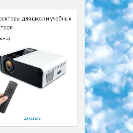
оекторы для школ и учебных
нтров
екча)
Заказать