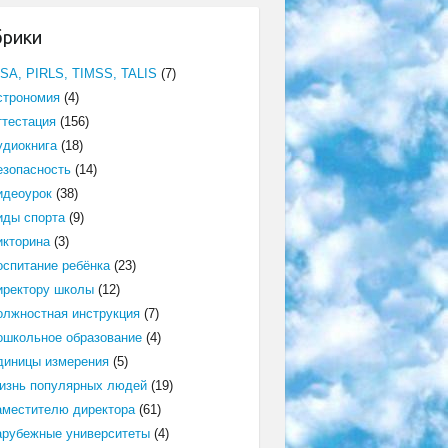
брики
ISA, PIRLS, TIMSS, TALIS
(7)
строномия
(4)
ттестация
(156)
удиокнига
(18)
езопасность
(14)
идеоурок
(38)
иды спорта
(9)
икторина
(3)
оспитание ребёнка
(23)
иректору школы
(12)
олжностная инструкция
(7)
ошкольное образование
(4)
диницы измерения
(5)
изнь популярных людей
(19)
аместителю директора
(61)
арубежные университеты
(4)