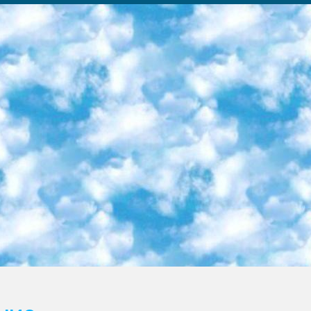
ка образовательный центр (Худайкулов Ш.) итоговый государственный аттестационный экзамен ориентирован на творческое и логическое мышление при подготовке базы материалов учитывать введение заданий. 5. Следует отметить, что: сертификат государственного образца о знании общеобразовательного предмета и как минимум национальный уровень B1 по предметам на иностранных языках, указанным в Приложении 2. или международно признанный сертификат эквивалентного уровня студенты, изучающие определенный предмет, освобождаются от экзамена; по соответствующим предметам запланирована итоговая государственная аттестация за день до дня, путем жеребьевки Рабочей группой (в письменной форме по предметам, проводимым в форме) из числа сформированных вариантов выбрано 2 варианта; 2 выбранных варианта экзамена анонсированы на официальном сайте министерства и все выпускники по всей стране на основе этих вариантов проводит итоговую государственную аттестацию. 6. Государственное образование учащихся средних общеобразовательных учреждений. знания в соответствии с квалификационными требованиями, которые необходимо приобрести на основании стандартов итоговый (выпускной) контроль для 9 и 11 классов в целях тестирования Экзамены (далее – экзамены) состоят из предметов, перечисленных в приложении 1. будет сделано. 7. Экзамены пройдут с 26 мая по 15 июня 2024 г. (кроме науки физического воспитания). 8. Физическая для учащихся 9 классов общесредних образовательных учреждений. Экзамены по предмету «Образование, квалификация медицина» 1-6 мая 2024 года. сотрудники перевести под присмотр (с отклонениями в физическом или умственном развитии) специализированная школа для детей, школы-интернаты и со сколиозом школы-интернаты санаторного типа для больных детей исключены). 9. Он был слепым, слабовидящим и имел нарушения опорно-двигательного аппарата. экзамены в специализированных школах и интернатах для детей должны проводиться исходя из требований, предъявляемых к общеобразовательным учреждениям (физкультура кроме науки). 10. Специализированная школа для глухих и слабослышащих детей. и экзамены в интернатах и быть реализован в виде письменного теста по математике. 11. Специальность для умственно отсталых детей. Для 9 класса Родной язык и литературное письмо Государственный язык (язык обучения – узбекский). для неклассов) написано Математическое письмо Письменная/устная история Узбекистана Физическое воспитание практично Итоговый контроль Для 11 класса Написание родного языка и литературы (эссе) Математическое письмо Узбекский язык (обучение на узбекском языке) не посещающее общее среднее образование для учреждений)/Образовательное учреждение выбор письменный и устный Иностранный язык письменный/устный Письменная/устная история Узбекистана *По выбору студента:  Химия  Физика  Основы государственного права  География 10 бесплатных образовательных ресурсов - Мы составили подборку онлайн-проектов с интерактивными упражнениями, видеолекциями и статьями. Они помогут вам обрести новые и освежить старые знания бесплатно. 1. «ИНТУИТ» Старейшая образовательная площадка Рунета. Здесь вы найдёте сотни текстовых и видеокурсов на десятки различных тем — от программирования до психологии. Многие курсы подготовлены российскими университетами и крупными международными компаниями вроде Intel и Microsoft. Самостоятельное обучение бесплатное, но желающие могут оплатить услуги персональных наставников. 2. «Смартия» знакомит с актуальными профессиями и подсказывает, как им обучаться. Выбрав заинтересовавшую вас специальность — SMM-специалист, фотограф, веб-дизайнер или другую, — увидите список необходимых для неё умений. Чтобы вы могли освоить их самостоятельно, для каждого умения площадка отображает подборку ссылок на учебные материалы. Хотя «Смартия» ориентируется на русскоязычную аудиторию, часть контента всё же доступна только на английском. 3. «Лекторий Физтеха» Проект Московского физико-технического института (Физтеха). С его помощью вы можете смотреть онлайн серии лекций, записанные на видео в этом вузе. В числе доступных предметов — физика, биология, химия, информационные технологии и другие. К некоторым лекциям администрация ресурса прилагает готовые конспекты, которые можно скачивать в PDF-формате. 4. ITMOcourses Онлайн-площадка Санкт-Петербургского национального исследовательского университета информационных технологий, механики и оптики (ИТМО). Ресурс предоставляет свободный доступ к курсам, разработанным в этом вузе. Каталог материалов разбит на четыре категории: «Оптические системы и технологии», «Приборостроение и робототехника», «Информационные технологии» и «Биотехнологии». Курсы состоят из видеолекций, интерактивных демонстраций и заданий. 5. «КиберЛенинка» Электронная научная библиот