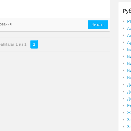
Ру
P
ования
Читать
А
А
А
ahifalar 1 из 1
1
Б
В
В
В
В
Д
Д
Д
Е
Ж
З
З