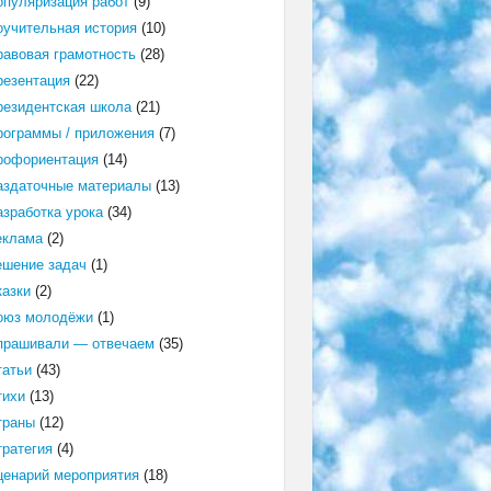
опуляризация работ
(9)
оучительная история
(10)
равовая грамотность
(28)
резентация
(22)
резидентская школа
(21)
рограммы / приложения
(7)
рофориентация
(14)
аздаточные материалы
(13)
азработка урока
(34)
еклама
(2)
ешение задач
(1)
казки
(2)
оюз молодёжи
(1)
прашивали — отвечаем
(35)
татьи
(43)
тихи
(13)
траны
(12)
тратегия
(4)
ценарий мероприятия
(18)