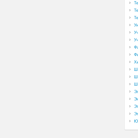
Т
Т
Т
У
У
У
Ф
Ф
Х
Ш
Ш
Ш
Э
Э
Э
Эт
Ю