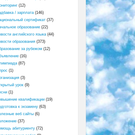
ониторинг
(12)
адбавка / зарплата
(146)
ациональный сертификат
(37)
ачальное образование
(22)
овости английского языка
(44)
овости образования
(373)
бразование за рубежом
(12)
бъявление
(16)
лимпиада
(87)
прос
(1)
рганизация
(3)
ткрытый урок
(9)
есни
(1)
овышение квалификации
(19)
одготовка к экзамену
(63)
олезные веб сайты
(6)
оложение
(37)
омощь абитуриенту
(72)