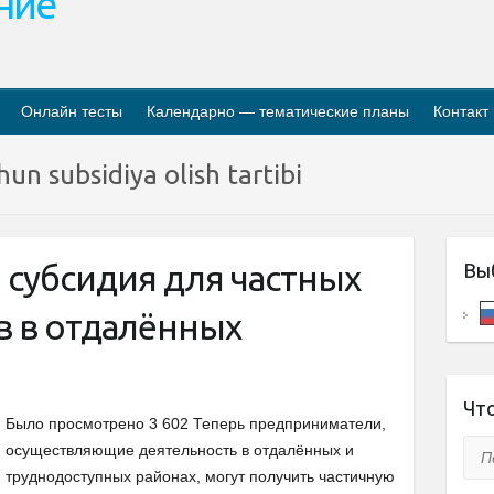
ание
Онлайн тесты
Календарно — тематические планы
Контакт
un subsidiya olish tartibi
 cубсидия для частных
Вы
в в отдалённых
Что
Было просмотрено 3 602 Теперь предприниматели,
Пои
осуществляющие деятельность в отдалённых и
труднодоступных районах, могут получить частичную