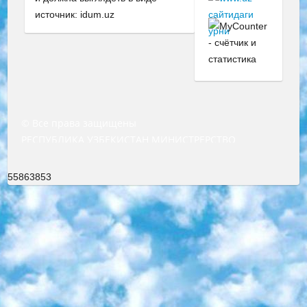
источник: idum.uz
© Все права защищены
РЕСПУБЛИКА УЗБЕКИСТАН МИНИСТРЕРСТВО ДОШКОЛЬНОГО И ШКОЛЬНОГО ОБРАЗОВАНИЯ КОМАНДА в общеобразовательных учреждениях в 2023-2024 учебном году организация и проведение итоговой государственной аттестации обучающихся о Министра дошкольного и школьного образования Республики Узбекистан от 4 марта 2008 года (постановлением Минюста от 20 марта 2008 года № 1778 государственной регистрации) «Итоговое состояние учащихся общего среднего образования на основании положения об утверждении положения об аттестации общего среднего образования выпускной экзамен студентов в образовательных учреждениях в 2023-2024 учебном году В целях организации и прохождения аттестации приказываю: 1. Следующее: перечень предметов, по которым будет проводиться итоговая государственная аттестация и экзамен формы перевода согласно приложению 1; сертификаты международного образца, оценивающие уровень владения иностранными языками перечень согласно приложению 2; 2. Педагогический при специализированных образовательных учреждениях. научно-практический центр квалификации и международной оценки (Д.Давидова) 2024 г. До 25 марта: задания по предметам, по которым будет проводиться итоговая аттестация разработка и утверждение технических условий; итоговая аттестация на основании разработанного предметного задания разработка вопросов по предметам (устно и письменно), экзамен передача; общеобразовательные средние школы и специальные учебные заведения учащиеся выпускных классов школ и интернатов в агентской системе подготовка базы данных экзаменационных материалов и критериев оценки; перевод базы экзаменационных материалов на все языки обучения подать в Республиканский образовательный центр для изготовления; варианты экзаменов на основе разработанных контрольных материалов пусть будут поставлены задачи формирования. 3. Республиканский образовательный центр (Ш.Худайкулов) до 5 апреля 2024 года. до: база данных предоставленных экзаменационных материалов на все языки обучения перевод и экспертиза; для слепых, слабовидящих, глухих, слабослышащих и умственно отсталых детей учащиеся выпускных классов специализированных школ и школ-интернатов база данных экзаменационных материалов на всех преподаваемых языках подготовка критериев оценки; специализированные школы для умственно отсталых детей и технологии для учащихся выпускных классов школ-интернатов разработка соответствующих рекомендаций и критериев проведения ЕГЭ по естествознанию давать задания. 4. Педагогический при специализированных образовательных учреждениях. Научно-практический центр навыков и международной оценки (Д.Давидова), Республика образовательный центр (Худайкулов Ш.) итоговый государственный аттестационный экзамен ориентирован на творческое и логическое мышление при подготовке базы материалов учитывать введение заданий. 5. Следует отметить, что: сертификат государственного образца о знании общеобразовательного предмета и как минимум национальный уровень B1 по предметам на иностранных языках, указанным в Приложении 2. или международно признанный сертификат эквивалентного уровня студенты, изучающие определенный предмет, освобождаются от экзамена; по соответствующим предметам запланирована итоговая государственная аттестация за день до дня, путем жеребьевки Рабочей группой (в письменной форме по предметам, проводимым в форме) из числа сформированных вариантов выбрано 2 варианта; 2 выбранных варианта экзамена анонсированы на официальном сайте министерства и все выпускники по всей стране на основе этих вариантов проводит итоговую государственную аттестацию. 6. Государственное образование учащихся средних общеобразовательных учреждений. знания в соответствии с квалификационными требованиями, которые необходимо приобрести на основании стандартов итоговый (выпускной) контроль для 9 и 11 классов в целях тестирования Экзамены (далее – экзамены) состоят из предметов, перечисленных в приложении 1. будет сделано. 7. Экзамены пройдут с 26 мая по 15 июня 2024 г. (кроме науки физического воспитания). 8. Физическая для учащихся 9 классов общесредних образовательных учреждений. Экзамены по предмету «Образование, квалификация медицина» 1-6 мая 2024 года. сотрудники перевести под присмотр (с отклонениями в физическом или умственном развитии) специализированная школа для детей, школы-интернаты и со сколиозом школы-интернаты санаторного типа для больных детей исключены). 9. Он был слепым, слабовидящим и имел нарушения опорно-двигательного аппарата. экзамены в специализированных школах и интернатах для детей должны проводиться исходя из требований, предъявляемых к общеобразовательным учреждениям (физкультура кроме науки). 10. Специализированная школа для глухих и слабослышащих детей. и экзамены в интернатах и быть реализован в виде письменного теста по математике. 11. Специальность для умственно отсталых детей. Для 9 класса Родной язык и литературное письмо Государственный язык (язык обучения – узбекский). для неклассов) написано Математическое письмо Письменная/устная история Узбекистана Физическое воспитание практично Итоговый контроль Для 11 класса Написание родного языка и литературы (эссе) Математическое письмо Узбекский язык (обучение на узбекском языке) не посещающее общее среднее образование для учреждений)/Образовательное учреждение выбор письменный и устный Иностранный язык письменный/устный Письменная/устная история Узбекистана *По выбору студента:  Химия  Физика  Основы государственного права  География 10 бесплатных образовательных ресурсов - Мы составили подборку онлайн-проектов с интерактивными упражнениями, видеолекциями и статьями. Они помогут вам обрести новые и освежить старые знания бесплатно. 1. «ИНТУИТ» Старейшая образовательная площадка Рунета. Здесь вы найдёте сотни текстовых и видеокурсов на десятки различных тем — от программирования до психологии. Многие курсы подготовлены российскими университетами и крупными международными компаниями вроде Intel и Microsoft. Самостоятельное обучение бесплатное, но желающие могут оплатить услуги персональных наставников. 2. «Смартия» знакомит с актуальными профессиями и подсказывает, как им обучаться. Выбрав заинтересовавшую вас специальность — SMM-специалист, фотограф, веб-дизайнер или другую, — увидите список необходимых для неё умений. Чтобы вы могли освоить их самостоятельно, для каждого умения площадка отображает подборку ссылок на учебные материалы. Хотя «Смартия» ориентируется на русскоязычную аудиторию, часть контента всё же доступна только на английском. 3. «Лекторий Физтеха» Проект Московского физико-технического института (Физтеха). С его помощью вы можете смотреть онлайн серии лекций, записанные на видео в этом вузе. В числе доступных предметов — физика, биология, химия, информационные технологии и другие. К некоторым лекциям администрация ресурса прилагает готовые конспекты, которые можно скачивать в PDF-формате. 4. ITMOcourses Онлайн-площадка Санкт-Петербургского национального исследовательского университета информационных технологий, механики и оптики (ИТМО). Ресурс предоставляет свободный доступ к курсам, разработанным в этом вузе. Каталог материалов разбит на четыре категории: «Оптические системы и технологии», «Приборостроение и робототехника», «Информационные технологии» и «Биотехнологии». Курсы состоят из видеолекций, интерактивных демонстраций и заданий. 5. «КиберЛенинка» Электронная научная библиотека открытого доступа. Каталог площадки регулярно обрастает текстами статей из различных научных изданий. Сгруппированные по журналам и рубрикам публикации можно читать онлайн или скачивать целиком в PDF-формате. Проект нацелен на популяризацию науки за счёт открытого доступа к качественной информации. 6. «ПостНаука» На этом ресурсе публикуют подборки видеолекций, составленные экспертами из разных отраслей и объединённые общими темами. Среди них, к примеру, есть серии «Биоинформатика и геномика», «Культура средневековой Скандинавии» и Cinema Studies о теории кино. Каждая подборка лекций — логически связанная история, рассказанная экспертом от первого лица. Кроме того, на сайте появляются научно-образовательные статьи и тесты на разные темы. 7. «Newочём» Команда проекта «Newочём» отбирает самые интересные тексты из англоязычных СМИ и переводит те из них, за которые голосуют участники сообщества «ВКонтакте». По большей части это научно-популярные статьи. Редакторы придумывают лишь заголовки, в остальном содержание переводов соответствует оригиналам. Полные тексты можно читать прямо в социальной сети. 8. InternetUrok Онлайн-база материалов по основным дисциплинам школьной программы. Информация на сайте структурирована по классам, предметам и темам (урокам). Каждый урок состоит из видеолекций и конспектов. Есть также интерактивные тренажёры и тесты для закрепления пройденного материала. Даже если вы давно окончили школу, возможность повторить программу старших классов всегда может пригодиться. 9. Edutainme Ещё один ресурс об образовании. В отличие от Newtonew, как мне кажется, Edutainme больше ориентируется на представителей индустрии: педагогов, предпринимателей, разработчиков образовательных проектов. Но и любой, кто просто стремится к саморазвитию, найдёт на сайте много полезного и интересного для себя. Например, информацию о новых курсах и образовательных сервисах. 10. Newtonew Онлайн-медиа об образовании и обучении в широком смысле. Авторы Newtonew пишут об инструментах, заведениях, тактиках и стратегиях, которые помогают учить других и получать новые знания самостоятельно. На этой площадке вы найдёте новости, обзоры, аналитические мате
55863853