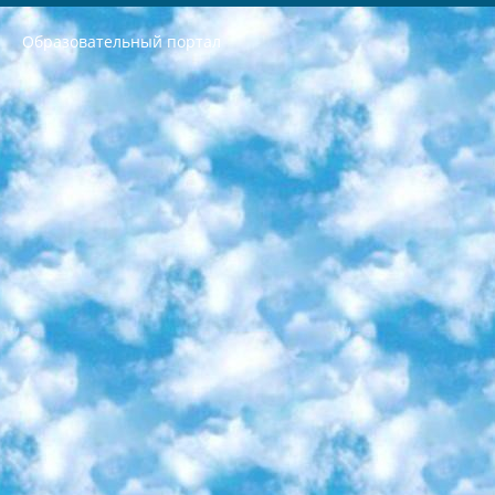
Образовательный портал
РЕСПУБЛИКА УЗБЕКИСТАН МИНИСТРЕРСТВО ДОШКОЛЬНОГО И ШКОЛЬНОГО ОБРАЗОВАНИЯ КОМАНДА в общеобразовательных учреждениях в 2023-2024 учебном году организация и проведение итоговой государственной аттестации обучающихся о Министра дошкольного и школьного образования Республики Узбекистан от 4 марта 2008 года (постановлением Минюста от 20 марта 2008 года № 1778 государственной регистрации) «Итоговое состояние учащихся общего среднего образования на основании положения об утверждении положения об аттестации общего среднего образования выпускной экзамен студентов в образовательных учреждениях в 2023-2024 учебном году В целях организации и прохождения аттестации приказываю: 1. Следующее: перечень предметов, по которым будет проводиться итоговая государственная аттестация и экзамен формы перевода согласно приложению 1; сертификаты международного образца, оценивающие уровень владения иностранными языками перечень согласно приложению 2; 2. Педагогический при специализированных образовательных учреждениях. научно-практический центр квалификации и международной оценки (Д.Давидова) 2024 г. До 25 марта: задания по предметам, по которым будет проводиться итоговая аттестация разработка и утверждение технических условий; итоговая аттестация на основании разработанного предметного задания разработка вопросов по предметам (устно и письменно), экзамен передача; общеобразовательные средние школы и специальные учебные заведения учащиеся выпускных классов школ и интернатов в агентской системе подготовка базы данных экзаменационных материалов и критериев оценки; перевод базы экзаменационных материалов на все языки обучения подать в Республиканский образовательный центр для изготовления; варианты экзаменов на основе разработанных контрольных материалов пусть будут поставлены задачи формирования. 3. Республиканский образовательный центр (Ш.Худайкулов) до 5 апреля 2024 года. до: база данных предоставленных экзаменационных материалов на все языки обучения перевод и экспертиза; для слепых, слабовидящих, глухих, слабослышащих и умственно отсталых детей учащиеся выпускных классов специализированных школ и школ-интернатов база данных экзаменационных материалов на всех преподаваемых языках подготовка критериев оценки; специализированные школы для умственно отсталых детей и технологии для учащихся выпускных классов школ-интернатов разработка соответствующих рекомендаций и критериев проведения ЕГЭ по естествознанию давать задания. 4. Педагогический при специализированных образовательных учреждениях. Научно-практический центр навыков и международной оценки (Д.Давидова), Республика образовательный центр (Худайкулов Ш.) итоговый государственный аттестационный экзамен ориентирован на творческое и логическое мышление при подготовке базы материалов учитывать введение заданий. 5. Следует отметить, что: сертификат государственного образца о знании общеобразовательного предмета и как минимум национальный уровень B1 по предметам на иностранных языках, указанным в Приложении 2. или международно признанный сертификат эквивалентного уровня студенты, изучающие определенный предмет, освобождаются от экзамена; по соответствующим предметам запланирована итоговая государственная аттестация за день до дня, путем жеребьевки Рабочей группой (в письменной форме по предметам, проводимым в форме) из числа сформированных вариантов выбрано 2 варианта; 2 выбранных варианта экзамена анонсированы на официальном сайте министерства и все выпускники по всей стране на основе этих вариантов проводит итоговую государственную аттестацию. 6. Государственное образование учащихся средних общеобразовательных учреждений. знания в соответствии с квалификационными требованиями, которые необходимо приобрести на основании стандартов итоговый (выпускной) контроль для 9 и 11 классов в целях тестирования Экзамены (далее – экзамены) состоят из предметов, перечисленных в приложении 1. будет сделано. 7. Экзамены пройдут с 26 мая по 15 июня 2024 г. (кроме науки физического воспитания). 8. Физическая для учащихся 9 классов общесредних образовательных учреждений. Экзамены по предмету «Образование, квалификация медицина» 1-6 мая 2024 года. сотрудники перевести под присмотр (с отклонениями в физическом или умственном развитии) специализированная школа для детей, школы-интернаты и со сколиозом школы-интернаты санаторного типа для больных детей исключены). 9. Он был слепым, слабовидящим и имел нарушения опорно-двигательного аппарата. экзамены в специализированных школах и интернатах для детей должны проводиться исходя из требований, предъявляемых к общеобразовательным учреждениям (физкультура кроме науки). 10. Специализированная школа для глухих и слабослышащих детей. и экзамены в интернатах и быть реализован в виде письменного теста по математике. 11. Специальность для умственно отсталых детей. Для 9 класса Родной язык и литературное письмо Государственный язык (язык обучения – узбекский). для неклассов) написано Математическое письмо Письменная/устная история Узбекистана Физическое воспитание практично Итоговый контроль Для 11 класса Написание родного языка и литературы (эссе) Математическое письмо Узбекский язык (обучение на узбекском языке) не посещающее общее среднее образование для учреждений)/Образовательное учреждение выбор письменный и устный Иностранный язык письменный/устный Письменная/устная история Узбекистана *По выбору студента:  Химия  Физика  Основы государственного права  География 10 бесплатных образовательных ресурсов - Мы составили подборку онлайн-проектов с интерактивными упражнениями, видеолекциями и статьями. Они помогут вам обрести новые и освежить старые знания бесплатно. 1. «ИНТУИТ» Старейшая образовательная площадка Рунета. Здесь вы найдёте сотни текстовых и видеокурсов на десятки различных тем — от программирования до психологии. Многие курсы подготовлены российскими университетами и крупными международными компаниями вроде Intel и Microsoft. Самостоятельное обучение бесплатное, но желающие могут оплатить услуги персональных наставников. 2. «Смартия» знакомит с актуальными профессиями и подсказывает, как им обучаться. Выбрав заинтересовавшую вас специальность — SMM-специалист, фотограф, веб-дизайнер или другую, — увидите список необходимых для неё умений. Чтобы вы могли освоить их самостоятельно, для каждого умения площадка отображает подборку ссылок на учебные материалы. Хотя «Смартия» ориентируется на русскоязычную аудиторию, часть контента всё же доступна только на английском. 3. «Лекторий Физтеха» Проект Московского физико-технического института (Физтеха). С его помощью вы можете смотреть онлайн серии лекций, записанные на видео в этом вузе. В числе доступных предметов — физика, биология, химия, информационные технологии и другие. К некоторым лекциям администрация ресурса прилагает готовые конспекты, которые можно скачивать в PDF-формате. 4. ITMOcourses Онлайн-площадка Санкт-Петербургского национального исследовательского университета информационных технологий, механики и оптики (ИТМО). Ресурс предоставляет свободный доступ к курсам, разработанным в этом вузе. Каталог материалов разбит на четыре категории: «Оптические системы и технологии», «Приборостроение и робототехника», «Информационные технологии» и «Биотехнологии». Курсы состоят из видеолекций, интерактивных демонстраций и заданий. 5. «КиберЛенинка» Электронная научная библиотека открытого доступа. Каталог площадки регулярно обрастает текстами статей из различных научных изданий. Сгруппированные по журналам и рубрикам публикации можно читать онлайн или скачивать целиком в PDF-формате. Проект нацелен на популяризацию науки за счёт открытого доступа к качественной информации. 6. «ПостНаука» На этом ресурсе публикуют подборки видеолекций, составленные экспертами из разных отраслей и объединённые общими темами. Среди них, к примеру, есть серии «Биоинформатика и геномика», «Культура средневековой Скандинавии» и Cinema Studies о теории кино. Каждая подборка лекций — логически связанная история, рассказанная экспертом от первого лица. Кроме того, на сайте появляются научно-образовательные статьи и тесты на разные темы. 7. «Newочём» Команда проекта «Newочём» отбирает самые интересные тексты из англоязычных СМИ и переводит те из них, за которые голосуют участники сообщества «ВКонтакте». По большей части это научно-популярные статьи. Редакторы придумывают лишь заголовки, в остальном содержание переводов соответствует оригиналам. Полные тексты можно читать прямо в социальной сети. 8. InternetUrok Онлайн-база материалов по основным дисциплинам школьной программы. Информация на сайте структурирована по классам, предметам и темам (урокам). Каждый урок состоит из видеолекций и конспектов. Есть также интерактивные тренажёры и тесты для закрепления пройденного материала. Даже если вы давно окончили школу, возможность повторить программу старших классов всегда может пригодиться. 9. Edutainme Ещё один ресурс об образовании. В отличие от Newtonew, как мне кажется, Edutainme больше ориентируется на представителей индустрии: педагогов, предпринимателей, разработчиков образовательных проектов. Но и любой, кто просто стремится к саморазвитию, найдёт на сайте много полезного и интересного для себя. Например, информацию о новых курсах и образовательных сервисах. 10. Newtonew Онлайн-медиа об образовании и обучении в широком смысле. Авторы Newtonew пишут об инструментах, заведениях, тактиках и стратегиях, которые помогают учить других и получать новые знания самостоятельно. На этой площадке вы найдёте новости, обзоры, аналитические мат