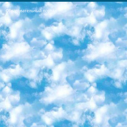
Образовательный портал
РЕСПУБЛИКА УЗБЕКИСТАН МИНИСТРЕРСТВО ДОШКОЛЬНОГО И ШКОЛЬНОГО ОБРАЗОВАНИЯ КОМАНДА в общеобразовательных учреждениях в 2023-2024 учебном году организация и проведение итоговой государственной аттестации обучающихся о Министра дошкольного и школьного образования Республики Узбекистан от 4 марта 2008 года (постановлением Минюста от 20 марта 2008 года № 1778 государственной регистрации) «Итоговое состояние учащихся общего среднего образования на основании положения об утверждении положения об аттестации общего среднего образования выпускной экзамен студентов в образовательных учреждениях в 2023-2024 учебном году В целях организации и прохождения аттестации приказываю: 1. Следующее: перечень предметов, по которым будет проводиться итоговая государственная аттестация и экзамен формы перевода согласно приложению 1; сертификаты международного образца, оценивающие уровень владения иностранными языками перечень согласно приложению 2; 2. Педагогический при специализированных образовательных учреждениях. научно-практический центр квалификации и международной оценки (Д.Давидова) 2024 г. До 25 марта: задания по предметам, по которым будет проводиться итоговая аттестация разработка и утверждение технических условий; итоговая аттестация на основании разработанного предметного задания разработка вопросов по предметам (устно и письменно), экзамен передача; общеобразовательные средние школы и специальные учебные заведения учащиеся выпускных классов школ и интернатов в агентской системе подготовка базы данных экзаменационных материалов и критериев оценки; перевод базы экзаменационных материалов на все языки обучения подать в Республиканский образовательный центр для изготовления; варианты экзаменов на основе разработанных контрольных материалов пусть будут поставлены задачи формирования. 3. Республиканский образовательный центр (Ш.Худайкулов) до 5 апреля 2024 года. до: база данных предоставленных экзаменационных материалов на все языки обучения перевод и экспертиза; для слепых, слабовидящих, глухих, слабослышащих и умственно отсталых детей учащиеся выпускных классов специализированных школ и школ-интернатов база данных экзаменационных материалов на всех преподаваемых языках подготовка критериев оценки; специализированные школы для умственно отсталых детей и технологии для учащихся выпускных классов школ-интернатов разработка соответствующих рекомендаций и критериев проведения ЕГЭ по естествознанию давать задания. 4. Педагогический при специализированных образовательных учреждениях. Научно-практический центр навыков и международной оценки (Д.Давидова), Республика образовательный центр (Худайкулов Ш.) итоговый государственный аттестационный экзамен ориентирован на творческое и логическое мышление при подготовке базы материалов учитывать введение заданий. 5. Следует отметить, что: сертификат государственного образца о знании общеобразовательного предмета и как минимум национальный уровень B1 по предметам на иностранных языках, указанным в Приложении 2. или международно признанный сертификат эквивалентного уровня студенты, изучающие определенный предмет, освобождаются от экзамена; по соответствующим предметам запланирована итоговая государственная аттестация за день до дня, путем жеребьевки Рабочей группой (в письменной форме по предметам, проводимым в форме) из числа сформированных вариантов выбрано 2 варианта; 2 выбранных варианта экзамена анонсированы на официальном сайте министерства и все выпускники по всей стране на основе этих вариантов проводит итоговую государственную аттестацию. 6. Государственное образование учащихся средних общеобразовательных учреждений. знания в соответствии с квалификационными требованиями, которые необходимо приобрести на основании стандартов итоговый (выпускной) контроль для 9 и 11 классов в целях тестирования Экзамены (далее – экзамены) состоят из предметов, перечисленных в приложении 1. будет сделано. 7. Экзамены пройдут с 26 мая по 15 июня 2024 г. (кроме науки физического воспитания). 8. Физическая для учащихся 9 классов общесредних образовательных учреждений. Экзамены по предмету «Образование, квалификация медицина» 1-6 мая 2024 года. сотрудники перевести под присмотр (с отклонениями в физическом или умственном развитии) специализированная школа для детей, школы-интернаты и со сколиозом школы-интернаты санаторного типа для больных детей исключены). 9. Он был слепым, слабовидящим и имел нарушения опорно-двигательного аппарата. экзамены в специализированных школах и интернатах для детей должны проводиться исходя из требований, предъявляемых к общеобразовательным учреждениям (физкультура кроме науки). 10. Специализированная школа для глухих и слабослышащих детей. и экзамены в интернатах и быть реализован в виде письменного теста по математике. 11. Специальность для умственно отсталых детей. Для 9 класса Родной язык и литературное письмо Государственный язык (язык обучения – узбекский). для неклассов) написано Математическое письмо Письменная/устная история Узбекистана Физическое воспитание практично Итоговый контроль Для 11 класса Написание родного языка и литературы (эссе) Математическое письмо Узбекский язык (обучение на узбекском языке) не посещающее общее среднее образование для учреждений)/Образовательное учреждение выбор письменный и устный Иностранный язык письменный/устный Письменная/устная история Узбекистана *По выбору студента:  Химия  Физика  Основы государственного права  География 10 бесплатных образовательных ресурсов - Мы составили подборку онлайн-проектов с интерактивными упражнениями, видеолекциями и статьями. Они помогут вам обрести новые и освежить старые знания бесплатно. 1. «ИНТУИТ» Старейшая образовательная площадка Рунета. Здесь вы найдёте сотни текстовых и видеокурсов на десятки различных тем — от программирования до психологии. Многие курсы подготовлены российскими университетами и крупными международными компаниями вроде Intel и Microsoft. Самостоятельное обучение бесплатное, но желающие могут оплатить услуги персональных наставников. 2. «Смартия» знакомит с актуальными профессиями и подсказывает, как им обучаться. Выбрав заинтересовавшую вас специальность — SMM-специалист, фотограф, веб-дизайнер или другую, — увидите список необходимых для неё умений. Чтобы вы могли освоить их самостоятельно, для каждого умения площадка отображает подборку ссылок на учебные материалы. Хотя «Смартия» ориентируется на русскоязычную аудиторию, часть контента всё же доступна только на английском. 3. «Лекторий Физтеха» Проект Московского физико-технического института (Физтеха). С его помощью вы можете смотреть онлайн серии лекций, записанные на видео в этом вузе. В числе доступных предметов — физика, биология, химия, информационные технологии и другие. К некоторым лекциям администрация ресурса прилагает готовые конспекты, которые можно скачивать в PDF-формате. 4. ITMOcourses Онлайн-площадка Санкт-Петербургского национального исследовательского университета информационных технологий, механики и оптики (ИТМО). Ресурс предоставляет свободный доступ к курсам, разработанным в этом вузе. Каталог материалов разбит на четыре категории: «Оптические системы и технологии», «Приборостроение и робототехника», «Информационные технологии» и «Биотехнологии». Курсы состоят из видеолекций, интерактивных демонстраций и заданий. 5. «КиберЛенинка» Электронная научная библиотека открытого доступа. Каталог площадки регулярно обрастает текстами статей из различных научных изданий. Сгруппированные по журналам и рубрикам публикации можно читать онлайн или скачивать целиком в PDF-формате. Проект нацелен на популяризацию науки за счёт открытого доступа к качественной информации. 6. «ПостНаука» На этом ресурсе публикуют подборки видеолекций, составленные экспертами из разных отраслей и объединённые общими темами. Среди них, к примеру, есть серии «Биоинформатика и геномика», «Культура средневековой Скандинавии» и Cinema Studies о теории кино. Каждая подборка лекций — логически связанная история, рассказанная экспертом от первого лица. Кроме того, на сайте появляются научно-образовательные статьи и тесты на разные темы. 7. «Newочём» Команда проекта «Newочём» отбирает самые интересные тексты из англоязычных СМИ и переводит те из них, за которые голосуют участники сообщества «ВКонтакте». По большей части это научно-популярные статьи. Редакторы придумывают лишь заголовки, в остальном содержание переводов соответствует оригиналам. Полные тексты можно читать прямо в социальной сети. 8. InternetUrok Онлайн-база материалов по основным дисциплинам школьной программы. Информация на сайте структурирована по классам, предметам и темам (урокам). Каждый урок состоит из видеолекций и конспектов. Есть также интерактивные тренажёры и тесты для закрепления пройденного материала. Даже если вы давно окончили школу, возможность повторить программу старших классов всегда может пригодиться. 9. Edutainme Ещё один ресурс об образовании. В отличие от Newtonew, как мне кажется, Edutainme больше ориентируется на представителей индустрии: педагогов, предпринимателей, разработчиков образовательных проектов. Но и любой, кто просто стремится к саморазвитию, найдёт на сайте много полезного и интересного для себя. Например, информацию о новых курсах и образовательных сервисах. 10. Newtonew Онлайн-медиа об образовании и обучении в широком смысле. Авторы Newtonew пишут об инструментах, заведениях, тактиках и стратегиях, которые помогают учить других и получать новые знания самостоятельно. На этой площадке вы найдёте новости, обзоры, аналитические мат