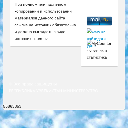
При полном или частичном
копировании и использовании
материалов данного сайта
ссылка на источник обязательна
и должна выглядеть в виде
источник: idum.uz
© Все права защищены
РЕСПУБЛИКА УЗБЕКИСТАН МИНИСТРЕРСТВО ДОШКОЛЬНОГО И ШКОЛЬНОГО ОБРАЗОВАНИЯ КОМАНДА в общеобразовательных учреждениях в 2023-2024 учебном году организация и проведение итоговой государственной аттестации обучающихся о Министра дошкольного и школьного образования Республики Узбекистан от 4 марта 2008 года (постановлением Минюста от 20 марта 2008 года № 1778 государственной регистрации) «Итоговое состояние учащихся общего среднего образования на основании положения об утверждении положения об аттестации общего среднего образования выпускной экзамен студентов в образовательных учреждениях в 2023-2024 учебном году В целях организации и прохождения аттестации приказываю: 1. Следующее: перечень предметов, по которым будет проводиться итоговая государственная аттестация и экзамен формы перевода согласно приложению 1; сертификаты международного образца, оценивающие уровень владения иностранными языками перечень согласно приложению 2; 2. Педагогический при специализированных образовательных учреждениях. научно-практический центр квалификации и международной оценки (Д.Давидова) 2024 г. До 25 марта: задания по предметам, по которым будет проводиться итоговая аттестация разработка и утверждение технических условий; итоговая аттестация на основании разработанного предметного задания разработка вопросов по предметам (устно и письменно), экзамен передача; общеобразовательные средние школы и специальные учебные заведения учащиеся выпускных классов школ и интернатов в агентской системе подготовка базы данных экзаменационных материалов и критериев оценки; перевод базы экзаменационных материалов на все языки обучения подать в Республиканский образовательный центр для изготовления; варианты экзаменов на основе разработанных контрольных материалов пусть будут поставлены задачи формирования. 3. Республиканский образовательный центр (Ш.Худайкулов) до 5 апреля 2024 года. до: база данных предоставленных экзаменационных материалов на все языки обучения перевод и экспертиза; для слепых, слабовидящих, глухих, слабослышащих и умственно отсталых детей учащиеся выпускных классов специализированных школ и школ-интернатов база данных экзаменационных материалов на всех преподаваемых языках подготовка критериев оценки; специализированные школы для умственно отсталых детей и технологии для учащихся выпускных классов школ-интернатов разработка соответствующих рекомендаций и критериев проведения ЕГЭ по естествознанию давать задания. 4. Педагогический при специализированных образовательных учреждениях. Научно-практический центр навыков и международной оценки (Д.Давидова), Республика образовательный центр (Худайкулов Ш.) итоговый государственный аттестационный экзамен ориентирован на творческое и логическое мышление при подготовке базы материалов учитывать введение заданий. 5. Следует отметить, что: сертификат государственного образца о знании общеобразовательного предмета и как минимум национальный уровень B1 по предметам на иностранных языках, указанным в Приложении 2. или международно признанный сертификат эквивалентного уровня студенты, изучающие определенный предмет, освобождаются от экзамена; по соответствующим предметам запланирована итоговая государственная аттестация за день до дня, путем жеребьевки Рабочей группой (в письменной форме по предметам, проводимым в форме) из числа сформированных вариантов выбрано 2 варианта; 2 выбранных варианта экзамена анонсированы на официальном сайте министерства и все выпускники по всей стране на основе этих вариантов проводит итоговую государственную аттестацию. 6. Государственное образование учащихся средних общеобразовательных учреждений. знания в соответствии с квалификационными требованиями, которые необходимо приобрести на основании стандартов итоговый (выпускной) контроль для 9 и 11 классов в целях тестирования Экзамены (далее – экзамены) состоят из предметов, перечисленных в приложении 1. будет сделано. 7. Экзамены пройдут с 26 мая по 15 июня 2024 г. (кроме науки физического воспитания). 8. Физическая для учащихся 9 классов общесредних образовательных учреждений. Экзамены по предмету «Образование, квалификация медицина» 1-6 мая 2024 года. сотрудники перевести под присмотр (с отклонениями в физическом или умственном развитии) специализированная школа для детей, школы-интернаты и со сколиозом школы-интернаты санаторного типа для больных детей исключены). 9. Он был слепым, слабовидящим и имел нарушения опорно-двигательного аппарата. экзамены в специализированных школах и интернатах для детей должны проводиться исходя из требований, предъявляемых к общеобразовательным учреждениям (физкультура кроме науки). 10. Специализированная школа для глухих и слабослышащих детей. и экзамены в интернатах и быть реализован в виде письменного теста по математике. 11. Специальность для умственно отсталых детей. Для 9 класса Родной язык и литературное письмо Государственный язык (язык обучения – узбекский). для неклассов) написано Математическое письмо Письменная/устная история Узбекистана Физическое воспитание практично Итоговый контроль Для 11 класса Написание родного языка и литературы (эссе) Математическое письмо Узбекский язык (обучение на узбекском языке) не посещающее общее среднее образование для учреждений)/Образовательное учреждение выбор письменный и устный Иностранный язык письменный/устный Письменная/устная история Узбекистана *По выбору студента:  Химия  Физика  Основы государственного права  География 10 бесплатных образовательных ресурсов - Мы составили подборку онлайн-проектов с интерактивными упражнениями, видеолекциями и статьями. Они помогут вам обрести новые и освежить старые знания бесплатно. 1. «ИНТУИТ» Старейшая образовательная площадка Рунета. Здесь вы найдёте сотни текстовых и видеокурсов на десятки различных тем — от программирования до психологии. Многие курсы подготовлены российскими университетами и крупными международными компаниями вроде Intel и Microsoft. Самостоятельное обучение бесплатное, но желающие могут оплатить услуги персональных наставников. 2. «Смартия» знакомит с актуальными профессиями и подсказывает, как им обучаться. Выбрав заинтересовавшую вас специальность — SMM-специалист, фотограф, веб-дизайнер или другую, — увидите список необходимых для неё умений. Чтобы вы могли освоить их самостоятельно, для каждого умения площадка отображает подборку ссылок на учебные материалы. Хотя «Смартия» ориентируется на русскоязычную аудиторию, часть контента всё же доступна только на английском. 3. «Лекторий Физтеха» Проект Московского физико-технического института (Физтеха). С его помощью вы можете смотреть онлайн серии лекций, записанные на видео в этом вузе. В числе доступных предметов — физика, биология, химия, информационные технологии и другие. К некоторым лекциям администрация ресурса прилагает готовые конспекты, которые можно скачивать в PDF-формате. 4. ITMOcourses Онлайн-площадка Санкт-Петербургского национального исследовательского университета информационных технологий, механики и оптики (ИТМО). Ресурс предоставляет свободный доступ к курсам, разработанным в этом вузе. Каталог материалов разбит на четыре категории: «Оптические системы и технологии», «Приборостроение и робототехника», «Информационные технологии» и «Биотехнологии». Курсы состоят из видеолекций, интерактивных демонстраций и заданий. 5. «КиберЛенинка» Электронная научная библиотека открытого доступа. Каталог площадки регулярно обрастает текстами статей из различных научных изданий. Сгруппированные по журналам и рубрикам публикации можно читать онлайн или скачивать целиком в PDF-формате. Проект нацелен на популяризацию науки за счёт открытого доступа к качественной информации. 6. «ПостНаука» На этом ресурсе публикуют подборки видеолекций, составленные экспертами из разных отраслей и объединённые общими темами. Среди них, к примеру, есть серии «Биоинформатика и геномика», «Культура средневековой Скандинавии» и Cinema Studies о теории кино. Каждая подборка лекций — логически связанная история, рассказанная экспертом от первого лица. Кроме того, на сайте появляются научно-образовательные статьи и тесты на разные темы. 7. «Newочём» Команда проекта «Newочём» отбирает самые интересные тексты из англоязычных СМИ и переводит те из них, за которые голосуют участники сообщества «ВКонтакте». По большей части это научно-популярные статьи. Редакторы придумывают лишь заголовки, в остальном содержание переводов соответствует оригиналам. Полные тексты можно читать прямо в социальной сети. 8. InternetUrok Онлайн-база материалов по основным дисциплинам школьной программы. Информация на сайте структурирована по классам, предметам и темам (урокам). Каждый урок состоит из видеолекций и конспектов. Есть также интерактивные тренажёры и тесты для закрепления пройденного материала. Даже если вы давно окончили школу, возможность повторить программу старших классов всегда может пригодиться. 9. Edutainme Ещё один ресурс об образовании. В отличие от Newtonew, как мне кажется, Edutainme больше ориентируется на представителей индустрии: педагогов, предпринимателей, разработчиков образовательных проектов. Но и любой, кто просто стремится к саморазвитию, найдёт на сайте много полезного и интересного для себя. Например, информацию о новых курсах и образовательных сервисах. 10. Newtonew Онлайн-медиа об образовании и обучении в широком смысле. Авторы Newtonew пишут об инструментах, заведениях, тактиках и стратегиях, которые помогают учить других и получать новые знания самостоятельно. На этой площадке вы найдёте новости, обзоры, аналитические мате
55863853