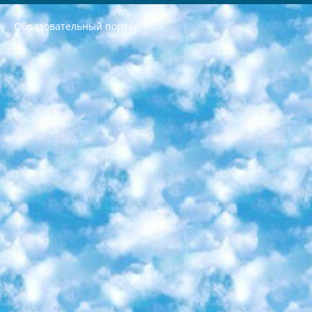
Образовательный портал
РЕСПУБЛИКА УЗБЕКИСТАН МИНИСТРЕРСТВО ДОШКОЛЬНОГО И ШКОЛЬНОГО ОБРАЗОВАНИЯ КОМАНДА в общеобразовательных учреждениях в 2023-2024 учебном году организация и проведение итоговой государственной аттестации обучающихся о Министра дошкольного и школьного образования Республики Узбекистан от 4 марта 2008 года (постановлением Минюста от 20 марта 2008 года № 1778 государственной регистрации) «Итоговое состояние учащихся общего среднего образования на основании положения об утверждении положения об аттестации общего среднего образования выпускной экзамен студентов в образовательных учреждениях в 2023-2024 учебном году В целях организации и прохождения аттестации приказываю: 1. Следующее: перечень предметов, по которым будет проводиться итоговая государственная аттестация и экзамен формы перевода согласно приложению 1; сертификаты международного образца, оценивающие уровень владения иностранными языками перечень согласно приложению 2; 2. Педагогический при специализированных образовательных учреждениях. научно-практический центр квалификации и международной оценки (Д.Давидова) 2024 г. До 25 марта: задания по предметам, по которым будет проводиться итоговая аттестация разработка и утверждение технических условий; итоговая аттестация на основании разработанного предметного задания разработка вопросов по предметам (устно и письменно), экзамен передача; общеобразовательные средние школы и специальные учебные заведения учащиеся выпускных классов школ и интернатов в агентской системе подготовка базы данных экзаменационных материалов и критериев оценки; перевод базы экзаменационных материалов на все языки обучения подать в Республиканский образовательный центр для изготовления; варианты экзаменов на основе разработанных контрольных материалов пусть будут поставлены задачи формирования. 3. Республиканский образовательный центр (Ш.Худайкулов) до 5 апреля 2024 года. до: база данных предоставленных экзаменационных материалов на все языки обучения перевод и экспертиза; для слепых, слабовидящих, глухих, слабослышащих и умственно отсталых детей учащиеся выпускных классов специализированных школ и школ-интернатов база данных экзаменационных материалов на всех преподаваемых языках подготовка критериев оценки; специализированные школы для умственно отсталых детей и технологии для учащихся выпускных классов школ-интернатов разработка соответствующих рекомендаций и критериев проведения ЕГЭ по естествознанию давать задания. 4. Педагогический при специализированных образовательных учреждениях. Научно-практический центр навыков и международной оценки (Д.Давидова), Республика образовательный центр (Худайкулов Ш.) итоговый государственный аттестационный экзамен ориентирован на творческое и логическое мышление при подготовке базы материалов учитывать введение заданий. 5. Следует отметить, что: сертификат государственного образца о знании общеобразовательного предмета и как минимум национальный уровень B1 по предметам на иностранных языках, указанным в Приложении 2. или международно признанный сертификат эквивалентного уровня студенты, изучающие определенный предмет, освобождаются от экзамена; по соответствующим предметам запланирована итоговая государственная аттестация за день до дня, путем жеребьевки Рабочей группой (в письменной форме по предметам, проводимым в форме) из числа сформированных вариантов выбрано 2 варианта; 2 выбранных варианта экзамена анонсированы на официальном сайте министерства и все выпускники по всей стране на основе этих вариантов проводит итоговую государственную аттестацию. 6. Государственное образование учащихся средних общеобразовательных учреждений. знания в соответствии с квалификационными требованиями, которые необходимо приобрести на основании стандартов итоговый (выпускной) контроль для 9 и 11 классов в целях тестирования Экзамены (далее – экзамены) состоят из предметов, перечисленных в приложении 1. будет сделано. 7. Экзамены пройдут с 26 мая по 15 июня 2024 г. (кроме науки физического воспитания). 8. Физическая для учащихся 9 классов общесредних образовательных учреждений. Экзамены по предмету «Образование, квалификация медицина» 1-6 мая 2024 года. сотрудники перевести под присмотр (с отклонениями в физическом или умственном развитии) специализированная школа для детей, школы-интернаты и со сколиозом школы-интернаты санаторного типа для больных детей исключены). 9. Он был слепым, слабовидящим и имел нарушения опорно-двигательного аппарата. экзамены в специализированных школах и интернатах для детей должны проводиться исходя из требований, предъявляемых к общеобразовательным учреждениям (физкультура кроме науки). 10. Специализированная школа для глухих и слабослышащих детей. и экзамены в интернатах и быть реализован в виде письменного теста по математике. 11. Специальность для умственно отсталых детей. Для 9 класса Родной язык и литературное письмо Государственный язык (язык обучения – узбекский). для неклассов) написано Математическое письмо Письменная/устная история Узбекистана Физическое воспитание практично Итоговый контроль Для 11 класса Написание родного языка и литературы (эссе) Математическое письмо Узбекский язык (обучение на узбекском языке) не посещающее общее среднее образование для учреждений)/Образовательное учреждение выбор письменный и устный Иностранный язык письменный/устный Письменная/устная история Узбекистана *По выбору студента:  Химия  Физика  Основы государственного права  География 10 бесплатных образовательных ресурсов - Мы составили подборку онлайн-проектов с интерактивными упражнениями, видеолекциями и статьями. Они помогут вам обрести новые и освежить старые знания бесплатно. 1. «ИНТУИТ» Старейшая образовательная площадка Рунета. Здесь вы найдёте сотни текстовых и видеокурсов на десятки различных тем — от программирования до психологии. Многие курсы подготовлены российскими университетами и крупными международными компаниями вроде Intel и Microsoft. Самостоятельное обучение бесплатное, но желающие могут оплатить услуги персональных наставников. 2. «Смартия» знакомит с актуальными профессиями и подсказывает, как им обучаться. Выбрав заинтересовавшую вас специальность — SMM-специалист, фотограф, веб-дизайнер или другую, — увидите список необходимых для неё умений. Чтобы вы могли освоить их самостоятельно, для каждого умения площадка отображает подборку ссылок на учебные материалы. Хотя «Смартия» ориентируется на русскоязычную аудиторию, часть контента всё же доступна только на английском. 3. «Лекторий Физтеха» Проект Московского физико-технического института (Физтеха). С его помощью вы можете смотреть онлайн серии лекций, записанные на видео в этом вузе. В числе доступных предметов — физика, биология, химия, информационные технологии и другие. К некоторым лекциям администрация ресурса прилагает готовые конспекты, которые можно скачивать в PDF-формате. 4. ITMOcourses Онлайн-площадка Санкт-Петербургского национального исследовательского университета информационных технологий, механики и оптики (ИТМО). Ресурс предоставляет свободный доступ к курсам, разработанным в этом вузе. Каталог материалов разбит на четыре категории: «Оптические системы и технологии», «Приборостроение и робототехника», «Информационные технологии» и «Биотехнологии». Курсы состоят из видеолекций, интерактивных демонстраций и заданий. 5. «КиберЛенинка» Электронная научная библиотека открытого доступа. Каталог площадки регулярно обрастает текстами статей из различных научных изданий. Сгруппированные по журналам и рубрикам публикации можно читать онлайн или скачивать целиком в PDF-формате. Проект нацелен на популяризацию науки за счёт открытого доступа к качественной информации. 6. «ПостНаука» На этом ресурсе публикуют подборки видеолекций, составленные экспертами из разных отраслей и объединённые общими темами. Среди них, к примеру, есть серии «Биоинформатика и геномика», «Культура средневековой Скандинавии» и Cinema Studies о теории кино. Каждая подборка лекций — логически связанная история, рассказанная экспертом от первого лица. Кроме того, на сайте появляются научно-образовательные статьи и тесты на разные темы. 7. «Newочём» Команда проекта «Newочём» отбирает самые интересные тексты из англоязычных СМИ и переводит те из них, за которые голосуют участники сообщества «ВКонтакте». По большей части это научно-популярные статьи. Редакторы придумывают лишь заголовки, в остальном содержание переводов соответствует оригиналам. Полные тексты можно читать прямо в социальной сети. 8. InternetUrok Онлайн-база материалов по основным дисциплинам школьной программы. Информация на сайте структурирована по классам, предметам и темам (урокам). Каждый урок состоит из видеолекций и конспектов. Есть также интерактивные тренажёры и тесты для закрепления пройденного материала. Даже если вы давно окончили школу, возможность повторить программу старших классов всегда может пригодиться. 9. Edutainme Ещё один ресурс об образовании. В отличие от Newtonew, как мне кажется, Edutainme больше ориентируется на представителей индустрии: педагогов, предпринимателей, разработчиков образовательных проектов. Но и любой, кто просто стремится к саморазвитию, найдёт на сайте много полезного и интересного для себя. Например, информацию о новых курсах и образовательных сервисах. 10. Newtonew Онлайн-медиа об образовании и обучении в широком смысле. Авторы Newtonew пишут об инструментах, заведениях, тактиках и стратегиях, которые помогают учить других и получать новые знания самостоятельно. На этой площадке вы найдёте новости, обзоры, аналитические мат