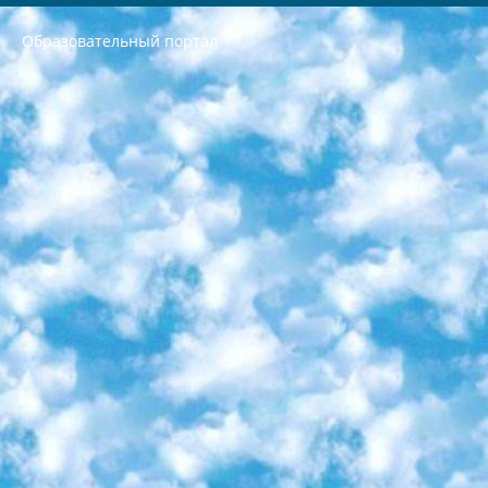
Образовательный портал
РЕСПУБЛИКА УЗБЕКИСТАН МИНИСТРЕРСТВО ДОШКОЛЬНОГО И ШКОЛЬНОГО ОБРАЗОВАНИЯ КОМАНДА в общеобразовательных учреждениях в 2023-2024 учебном году организация и проведение итоговой государственной аттестации обучающихся о Министра дошкольного и школьного образования Республики Узбекистан от 4 марта 2008 года (постановлением Минюста от 20 марта 2008 года № 1778 государственной регистрации) «Итоговое состояние учащихся общего среднего образования на основании положения об утверждении положения об аттестации общего среднего образования выпускной экзамен студентов в образовательных учреждениях в 2023-2024 учебном году В целях организации и прохождения аттестации приказываю: 1. Следующее: перечень предметов, по которым будет проводиться итоговая государственная аттестация и экзамен формы перевода согласно приложению 1; сертификаты международного образца, оценивающие уровень владения иностранными языками перечень согласно приложению 2; 2. Педагогический при специализированных образовательных учреждениях. научно-практический центр квалификации и международной оценки (Д.Давидова) 2024 г. До 25 марта: задания по предметам, по которым будет проводиться итоговая аттестация разработка и утверждение технических условий; итоговая аттестация на основании разработанного предметного задания разработка вопросов по предметам (устно и письменно), экзамен передача; общеобразовательные средние школы и специальные учебные заведения учащиеся выпускных классов школ и интернатов в агентской системе подготовка базы данных экзаменационных материалов и критериев оценки; перевод базы экзаменационных материалов на все языки обучения подать в Республиканский образовательный центр для изготовления; варианты экзаменов на основе разработанных контрольных материалов пусть будут поставлены задачи формирования. 3. Республиканский образовательный центр (Ш.Худайкулов) до 5 апреля 2024 года. до: база данных предоставленных экзаменационных материалов на все языки обучения перевод и экспертиза; для слепых, слабовидящих, глухих, слабослышащих и умственно отсталых детей учащиеся выпускных классов специализированных школ и школ-интернатов база данных экзаменационных материалов на всех преподаваемых языках подготовка критериев оценки; специализированные школы для умственно отсталых детей и технологии для учащихся выпускных классов школ-интернатов разработка соответствующих рекомендаций и критериев проведения ЕГЭ по естествознанию давать задания. 4. Педагогический при специализированных образовательных учреждениях. Научно-практический центр навыков и международной оценки (Д.Давидова), Республика образовательный центр (Худайкулов Ш.) итоговый государственный аттестационный экзамен ориентирован на творческое и логическое мышление при подготовке базы материалов учитывать введение заданий. 5. Следует отметить, что: сертификат государственного образца о знании общеобразовательного предмета и как минимум национальный уровень B1 по предметам на иностранных языках, указанным в Приложении 2. или международно признанный сертификат эквивалентного уровня студенты, изучающие определенный предмет, освобождаются от экзамена; по соответствующим предметам запланирована итоговая государственная аттестация за день до дня, путем жеребьевки Рабочей группой (в письменной форме по предметам, проводимым в форме) из числа сформированных вариантов выбрано 2 варианта; 2 выбранных варианта экзамена анонсированы на официальном сайте министерства и все выпускники по всей стране на основе этих вариантов проводит итоговую государственную аттестацию. 6. Государственное образование учащихся средних общеобразовательных учреждений. знания в соответствии с квалификационными требованиями, которые необходимо приобрести на основании стандартов итоговый (выпускной) контроль для 9 и 11 классов в целях тестирования Экзамены (далее – экзамены) состоят из предметов, перечисленных в приложении 1. будет сделано. 7. Экзамены пройдут с 26 мая по 15 июня 2024 г. (кроме науки физического воспитания). 8. Физическая для учащихся 9 классов общесредних образовательных учреждений. Экзамены по предмету «Образование, квалификация медицина» 1-6 мая 2024 года. сотрудники перевести под присмотр (с отклонениями в физическом или умственном развитии) специализированная школа для детей, школы-интернаты и со сколиозом школы-интернаты санаторного типа для больных детей исключены). 9. Он был слепым, слабовидящим и имел нарушения опорно-двигательного аппарата. экзамены в специализированных школах и интернатах для детей должны проводиться исходя из требований, предъявляемых к общеобразовательным учреждениям (физкультура кроме науки). 10. Специализированная школа для глухих и слабослышащих детей. и экзамены в интернатах и быть реализован в виде письменного теста по математике. 11. Специальность для умственно отсталых детей. Для 9 класса Родной язык и литературное письмо Государственный язык (язык обучения – узбекский). для неклассов) написано Математическое письмо Письменная/устная история Узбекистана Физическое воспитание практично Итоговый контроль Для 11 класса Написание родного языка и литературы (эссе) Математическое письмо Узбекский язык (обучение на узбекском языке) не посещающее общее среднее образование для учреждений)/Образовательное учреждение выбор письменный и устный Иностранный язык письменный/устный Письменная/устная история Узбекистана *По выбору студента:  Химия  Физика  Основы государственного права  География 10 бесплатных образовательных ресурсов - Мы составили подборку онлайн-проектов с интерактивными упражнениями, видеолекциями и статьями. Они помогут вам обрести новые и освежить старые знания бесплатно. 1. «ИНТУИТ» Старейшая образовательная площадка Рунета. Здесь вы найдёте сотни текстовых и видеокурсов на десятки различных тем — от программирования до психологии. Многие курсы подготовлены российскими университетами и крупными международными компаниями вроде Intel и Microsoft. Самостоятельное обучение бесплатное, но желающие могут оплатить услуги персональных наставников. 2. «Смартия» знакомит с актуальными профессиями и подсказывает, как им обучаться. Выбрав заинтересовавшую вас специальность — SMM-специалист, фотограф, веб-дизайнер или другую, — увидите список необходимых для неё умений. Чтобы вы могли освоить их самостоятельно, для каждого умения площадка отображает подборку ссылок на учебные материалы. Хотя «Смартия» ориентируется на русскоязычную аудиторию, часть контента всё же доступна только на английском. 3. «Лекторий Физтеха» Проект Московского физико-технического института (Физтеха). С его помощью вы можете смотреть онлайн серии лекций, записанные на видео в этом вузе. В числе доступных предметов — физика, биология, химия, информационные технологии и другие. К некоторым лекциям администрация ресурса прилагает готовые конспекты, которые можно скачивать в PDF-формате. 4. ITMOcourses Онлайн-площадка Санкт-Петербургского национального исследовательского университета информационных технологий, механики и оптики (ИТМО). Ресурс предоставляет свободный доступ к курсам, разработанным в этом вузе. Каталог материалов разбит на четыре категории: «Оптические системы и технологии», «Приборостроение и робототехника», «Информационные технологии» и «Биотехнологии». Курсы состоят из видеолекций, интерактивных демонстраций и заданий. 5. «КиберЛенинка» Электронная научная библиотека открытого доступа. Каталог площадки регулярно обрастает текстами статей из различных научных изданий. Сгруппированные по журналам и рубрикам публикации можно читать онлайн или скачивать целиком в PDF-формате. Проект нацелен на популяризацию науки за счёт открытого доступа к качественной информации. 6. «ПостНаука» На этом ресурсе публикуют подборки видеолекций, составленные экспертами из разных отраслей и объединённые общими темами. Среди них, к примеру, есть серии «Биоинформатика и геномика», «Культура средневековой Скандинавии» и Cinema Studies о теории кино. Каждая подборка лекций — логически связанная история, рассказанная экспертом от первого лица. Кроме того, на сайте появляются научно-образовательные статьи и тесты на разные темы. 7. «Newочём» Команда проекта «Newочём» отбирает самые интересные тексты из англоязычных СМИ и переводит те из них, за которые голосуют участники сообщества «ВКонтакте». По большей части это научно-популярные статьи. Редакторы придумывают лишь заголовки, в остальном содержание переводов соответствует оригиналам. Полные тексты можно читать прямо в социальной сети. 8. InternetUrok Онлайн-база материалов по основным дисциплинам школьной программы. Информация на сайте структурирована по классам, предметам и темам (урокам). Каждый урок состоит из видеолекций и конспектов. Есть также интерактивные тренажёры и тесты для закрепления пройденного материала. Даже если вы давно окончили школу, возможность повторить программу старших классов всегда может пригодиться. 9. Edutainme Ещё один ресурс об образовании. В отличие от Newtonew, как мне кажется, Edutainme больше ориентируется на представителей индустрии: педагогов, предпринимателей, разработчиков образовательных проектов. Но и любой, кто просто стремится к саморазвитию, найдёт на сайте много полезного и интересного для себя. Например, информацию о новых курсах и образовательных сервисах. 10. Newtonew Онлайн-медиа об образовании и обучении в широком смысле. Авторы Newtonew пишут об инструментах, заведениях, тактиках и стратегиях, которые помогают учить других и получать новые знания самостоятельно. На этой площадке вы найдёте новости, обзоры, аналитические мат