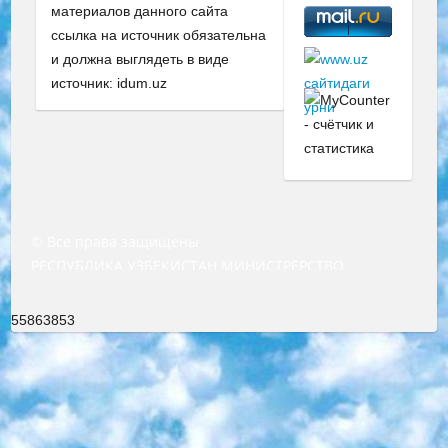
материалов данного сайта
ссылка на источник обязательна
и должна выглядеть в виде
источник: idum.uz
© Все права защищены
РЕСПУБЛИКА УЗБЕКИСТАН МИНИСТРЕРСТВО ДОШКОЛЬНОГО И ШКОЛЬНОГО ОБРАЗОВАНИЯ КОМАНДА в общеобразовательных учреждениях в 2023-2024 учебном году организация и проведение итоговой государственной аттестации обучающихся о Министра дошкольного и школьного образования Республики Узбекистан от 4 марта 2008 года (постановлением Минюста от 20 марта 2008 года № 1778 государственной регистрации) «Итоговое состояние учащихся общего среднего образования на основании положения об утверждении положения об аттестации общего среднего образования выпускной экзамен студентов в образовательных учреждениях в 2023-2024 учебном году В целях организации и прохождения аттестации приказываю: 1. Следующее: перечень предметов, по которым будет проводиться итоговая государственная аттестация и экзамен формы перевода согласно приложению 1; сертификаты международного образца, оценивающие уровень владения иностранными языками перечень согласно приложению 2; 2. Педагогический при специализированных образовательных учреждениях. научно-практический центр квалификации и международной оценки (Д.Давидова) 2024 г. До 25 марта: задания по предметам, по которым будет проводиться итоговая аттестация разработка и утверждение технических условий; итоговая аттестация на основании разработанного предметного задания разработка вопросов по предметам (устно и письменно), экзамен передача; общеобразовательные средние школы и специальные учебные заведения учащиеся выпускных классов школ и интернатов в агентской системе подготовка базы данных экзаменационных материалов и критериев оценки; перевод базы экзаменационных материалов на все языки обучения подать в Республиканский образовательный центр для изготовления; варианты экзаменов на основе разработанных контрольных материалов пусть будут поставлены задачи формирования. 3. Республиканский образовательный центр (Ш.Худайкулов) до 5 апреля 2024 года. до: база данных предоставленных экзаменационных материалов на все языки обучения перевод и экспертиза; для слепых, слабовидящих, глухих, слабослышащих и умственно отсталых детей учащиеся выпускных классов специализированных школ и школ-интернатов база данных экзаменационных материалов на всех преподаваемых языках подготовка критериев оценки; специализированные школы для умственно отсталых детей и технологии для учащихся выпускных классов школ-интернатов разработка соответствующих рекомендаций и критериев проведения ЕГЭ по естествознанию давать задания. 4. Педагогический при специализированных образовательных учреждениях. Научно-практический центр навыков и международной оценки (Д.Давидова), Республика образовательный центр (Худайкулов Ш.) итоговый государственный аттестационный экзамен ориентирован на творческое и логическое мышление при подготовке базы материалов учитывать введение заданий. 5. Следует отметить, что: сертификат государственного образца о знании общеобразовательного предмета и как минимум национальный уровень B1 по предметам на иностранных языках, указанным в Приложении 2. или международно признанный сертификат эквивалентного уровня студенты, изучающие определенный предмет, освобождаются от экзамена; по соответствующим предметам запланирована итоговая государственная аттестация за день до дня, путем жеребьевки Рабочей группой (в письменной форме по предметам, проводимым в форме) из числа сформированных вариантов выбрано 2 варианта; 2 выбранных варианта экзамена анонсированы на официальном сайте министерства и все выпускники по всей стране на основе этих вариантов проводит итоговую государственную аттестацию. 6. Государственное образование учащихся средних общеобразовательных учреждений. знания в соответствии с квалификационными требованиями, которые необходимо приобрести на основании стандартов итоговый (выпускной) контроль для 9 и 11 классов в целях тестирования Экзамены (далее – экзамены) состоят из предметов, перечисленных в приложении 1. будет сделано. 7. Экзамены пройдут с 26 мая по 15 июня 2024 г. (кроме науки физического воспитания). 8. Физическая для учащихся 9 классов общесредних образовательных учреждений. Экзамены по предмету «Образование, квалификация медицина» 1-6 мая 2024 года. сотрудники перевести под присмотр (с отклонениями в физическом или умственном развитии) специализированная школа для детей, школы-интернаты и со сколиозом школы-интернаты санаторного типа для больных детей исключены). 9. Он был слепым, слабовидящим и имел нарушения опорно-двигательного аппарата. экзамены в специализированных школах и интернатах для детей должны проводиться исходя из требований, предъявляемых к общеобразовательным учреждениям (физкультура кроме науки). 10. Специализированная школа для глухих и слабослышащих детей. и экзамены в интернатах и быть реализован в виде письменного теста по математике. 11. Специальность для умственно отсталых детей. Для 9 класса Родной язык и литературное письмо Государственный язык (язык обучения – узбекский). для неклассов) написано Математическое письмо Письменная/устная история Узбекистана Физическое воспитание практично Итоговый контроль Для 11 класса Написание родного языка и литературы (эссе) Математическое письмо Узбекский язык (обучение на узбекском языке) не посещающее общее среднее образование для учреждений)/Образовательное учреждение выбор письменный и устный Иностранный язык письменный/устный Письменная/устная история Узбекистана *По выбору студента:  Химия  Физика  Основы государственного права  География 10 бесплатных образовательных ресурсов - Мы составили подборку онлайн-проектов с интерактивными упражнениями, видеолекциями и статьями. Они помогут вам обрести новые и освежить старые знания бесплатно. 1. «ИНТУИТ» Старейшая образовательная площадка Рунета. Здесь вы найдёте сотни текстовых и видеокурсов на десятки различных тем — от программирования до психологии. Многие курсы подготовлены российскими университетами и крупными международными компаниями вроде Intel и Microsoft. Самостоятельное обучение бесплатное, но желающие могут оплатить услуги персональных наставников. 2. «Смартия» знакомит с актуальными профессиями и подсказывает, как им обучаться. Выбрав заинтересовавшую вас специальность — SMM-специалист, фотограф, веб-дизайнер или другую, — увидите список необходимых для неё умений. Чтобы вы могли освоить их самостоятельно, для каждого умения площадка отображает подборку ссылок на учебные материалы. Хотя «Смартия» ориентируется на русскоязычную аудиторию, часть контента всё же доступна только на английском. 3. «Лекторий Физтеха» Проект Московского физико-технического института (Физтеха). С его помощью вы можете смотреть онлайн серии лекций, записанные на видео в этом вузе. В числе доступных предметов — физика, биология, химия, информационные технологии и другие. К некоторым лекциям администрация ресурса прилагает готовые конспекты, которые можно скачивать в PDF-формате. 4. ITMOcourses Онлайн-площадка Санкт-Петербургского национального исследовательского университета информационных технологий, механики и оптики (ИТМО). Ресурс предоставляет свободный доступ к курсам, разработанным в этом вузе. Каталог материалов разбит на четыре категории: «Оптические системы и технологии», «Приборостроение и робототехника», «Информационные технологии» и «Биотехнологии». Курсы состоят из видеолекций, интерактивных демонстраций и заданий. 5. «КиберЛенинка» Электронная научная библиотека открытого доступа. Каталог площадки регулярно обрастает текстами статей из различных научных изданий. Сгруппированные по журналам и рубрикам публикации можно читать онлайн или скачивать целиком в PDF-формате. Проект нацелен на популяризацию науки за счёт открытого доступа к качественной информации. 6. «ПостНаука» На этом ресурсе публикуют подборки видеолекций, составленные экспертами из разных отраслей и объединённые общими темами. Среди них, к примеру, есть серии «Биоинформатика и геномика», «Культура средневековой Скандинавии» и Cinema Studies о теории кино. Каждая подборка лекций — логически связанная история, рассказанная экспертом от первого лица. Кроме того, на сайте появляются научно-образовательные статьи и тесты на разные темы. 7. «Newочём» Команда проекта «Newочём» отбирает самые интересные тексты из англоязычных СМИ и переводит те из них, за которые голосуют участники сообщества «ВКонтакте». По большей части это научно-популярные статьи. Редакторы придумывают лишь заголовки, в остальном содержание переводов соответствует оригиналам. Полные тексты можно читать прямо в социальной сети. 8. InternetUrok Онлайн-база материалов по основным дисциплинам школьной программы. Информация на сайте структурирована по классам, предметам и темам (урокам). Каждый урок состоит из видеолекций и конспектов. Есть также интерактивные тренажёры и тесты для закрепления пройденного материала. Даже если вы давно окончили школу, возможность повторить программу старших классов всегда может пригодиться. 9. Edutainme Ещё один ресурс об образовании. В отличие от Newtonew, как мне кажется, Edutainme больше ориентируется на представителей индустрии: педагогов, предпринимателей, разработчиков образовательных проектов. Но и любой, кто просто стремится к саморазвитию, найдёт на сайте много полезного и интересного для себя. Например, информацию о новых курсах и образовательных сервисах. 10. Newtonew Онлайн-медиа об образовании и обучении в широком смысле. Авторы Newtonew пишут об инструментах, заведениях, тактиках и стратегиях, которые помогают учить других и получать новые знания самостоятельно. На этой площадке вы найдёте новости, обзоры, аналитические мате
55863853