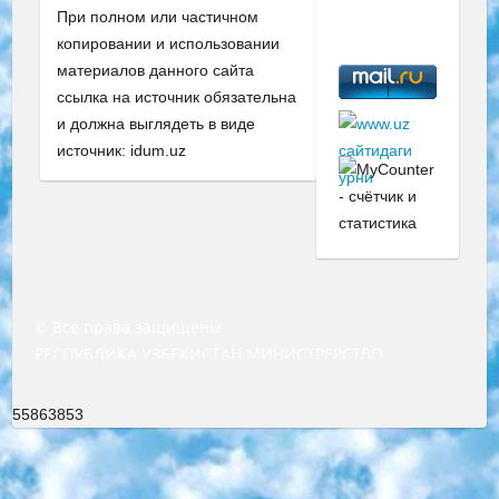
При полном или частичном
копировании и использовании
материалов данного сайта
ссылка на источник обязательна
и должна выглядеть в виде
источник: idum.uz
© Все права защищены
РЕСПУБЛИКА УЗБЕКИСТАН МИНИСТРЕРСТВО ДОШКОЛЬНОГО И ШКОЛЬНОГО ОБРАЗОВАНИЯ КОМАНДА в общеобразовательных учреждениях в 2023-2024 учебном году организация и проведение итоговой государственной аттестации обучающихся о Министра дошкольного и школьного образования Республики Узбекистан от 4 марта 2008 года (постановлением Минюста от 20 марта 2008 года № 1778 государственной регистрации) «Итоговое состояние учащихся общего среднего образования на основании положения об утверждении положения об аттестации общего среднего образования выпускной экзамен студентов в образовательных учреждениях в 2023-2024 учебном году В целях организации и прохождения аттестации приказываю: 1. Следующее: перечень предметов, по которым будет проводиться итоговая государственная аттестация и экзамен формы перевода согласно приложению 1; сертификаты международного образца, оценивающие уровень владения иностранными языками перечень согласно приложению 2; 2. Педагогический при специализированных образовательных учреждениях. научно-практический центр квалификации и международной оценки (Д.Давидова) 2024 г. До 25 марта: задания по предметам, по которым будет проводиться итоговая аттестация разработка и утверждение технических условий; итоговая аттестация на основании разработанного предметного задания разработка вопросов по предметам (устно и письменно), экзамен передача; общеобразовательные средние школы и специальные учебные заведения учащиеся выпускных классов школ и интернатов в агентской системе подготовка базы данных экзаменационных материалов и критериев оценки; перевод базы экзаменационных материалов на все языки обучения подать в Республиканский образовательный центр для изготовления; варианты экзаменов на основе разработанных контрольных материалов пусть будут поставлены задачи формирования. 3. Республиканский образовательный центр (Ш.Худайкулов) до 5 апреля 2024 года. до: база данных предоставленных экзаменационных материалов на все языки обучения перевод и экспертиза; для слепых, слабовидящих, глухих, слабослышащих и умственно отсталых детей учащиеся выпускных классов специализированных школ и школ-интернатов база данных экзаменационных материалов на всех преподаваемых языках подготовка критериев оценки; специализированные школы для умственно отсталых детей и технологии для учащихся выпускных классов школ-интернатов разработка соответствующих рекомендаций и критериев проведения ЕГЭ по естествознанию давать задания. 4. Педагогический при специализированных образовательных учреждениях. Научно-практический центр навыков и международной оценки (Д.Давидова), Республика образовательный центр (Худайкулов Ш.) итоговый государственный аттестационный экзамен ориентирован на творческое и логическое мышление при подготовке базы материалов учитывать введение заданий. 5. Следует отметить, что: сертификат государственного образца о знании общеобразовательного предмета и как минимум национальный уровень B1 по предметам на иностранных языках, указанным в Приложении 2. или международно признанный сертификат эквивалентного уровня студенты, изучающие определенный предмет, освобождаются от экзамена; по соответствующим предметам запланирована итоговая государственная аттестация за день до дня, путем жеребьевки Рабочей группой (в письменной форме по предметам, проводимым в форме) из числа сформированных вариантов выбрано 2 варианта; 2 выбранных варианта экзамена анонсированы на официальном сайте министерства и все выпускники по всей стране на основе этих вариантов проводит итоговую государственную аттестацию. 6. Государственное образование учащихся средних общеобразовательных учреждений. знания в соответствии с квалификационными требованиями, которые необходимо приобрести на основании стандартов итоговый (выпускной) контроль для 9 и 11 классов в целях тестирования Экзамены (далее – экзамены) состоят из предметов, перечисленных в приложении 1. будет сделано. 7. Экзамены пройдут с 26 мая по 15 июня 2024 г. (кроме науки физического воспитания). 8. Физическая для учащихся 9 классов общесредних образовательных учреждений. Экзамены по предмету «Образование, квалификация медицина» 1-6 мая 2024 года. сотрудники перевести под присмотр (с отклонениями в физическом или умственном развитии) специализированная школа для детей, школы-интернаты и со сколиозом школы-интернаты санаторного типа для больных детей исключены). 9. Он был слепым, слабовидящим и имел нарушения опорно-двигательного аппарата. экзамены в специализированных школах и интернатах для детей должны проводиться исходя из требований, предъявляемых к общеобразовательным учреждениям (физкультура кроме науки). 10. Специализированная школа для глухих и слабослышащих детей. и экзамены в интернатах и быть реализован в виде письменного теста по математике. 11. Специальность для умственно отсталых детей. Для 9 класса Родной язык и литературное письмо Государственный язык (язык обучения – узбекский). для неклассов) написано Математическое письмо Письменная/устная история Узбекистана Физическое воспитание практично Итоговый контроль Для 11 класса Написание родного языка и литературы (эссе) Математическое письмо Узбекский язык (обучение на узбекском языке) не посещающее общее среднее образование для учреждений)/Образовательное учреждение выбор письменный и устный Иностранный язык письменный/устный Письменная/устная история Узбекистана *По выбору студента:  Химия  Физика  Основы государственного права  География 10 бесплатных образовательных ресурсов - Мы составили подборку онлайн-проектов с интерактивными упражнениями, видеолекциями и статьями. Они помогут вам обрести новые и освежить старые знания бесплатно. 1. «ИНТУИТ» Старейшая образовательная площадка Рунета. Здесь вы найдёте сотни текстовых и видеокурсов на десятки различных тем — от программирования до психологии. Многие курсы подготовлены российскими университетами и крупными международными компаниями вроде Intel и Microsoft. Самостоятельное обучение бесплатное, но желающие могут оплатить услуги персональных наставников. 2. «Смартия» знакомит с актуальными профессиями и подсказывает, как им обучаться. Выбрав заинтересовавшую вас специальность — SMM-специалист, фотограф, веб-дизайнер или другую, — увидите список необходимых для неё умений. Чтобы вы могли освоить их самостоятельно, для каждого умения площадка отображает подборку ссылок на учебные материалы. Хотя «Смартия» ориентируется на русскоязычную аудиторию, часть контента всё же доступна только на английском. 3. «Лекторий Физтеха» Проект Московского физико-технического института (Физтеха). С его помощью вы можете смотреть онлайн серии лекций, записанные на видео в этом вузе. В числе доступных предметов — физика, биология, химия, информационные технологии и другие. К некоторым лекциям администрация ресурса прилагает готовые конспекты, которые можно скачивать в PDF-формате. 4. ITMOcourses Онлайн-площадка Санкт-Петербургского национального исследовательского университета информационных технологий, механики и оптики (ИТМО). Ресурс предоставляет свободный доступ к курсам, разработанным в этом вузе. Каталог материалов разбит на четыре категории: «Оптические системы и технологии», «Приборостроение и робототехника», «Информационные технологии» и «Биотехнологии». Курсы состоят из видеолекций, интерактивных демонстраций и заданий. 5. «КиберЛенинка» Электронная научная библиотека открытого доступа. Каталог площадки регулярно обрастает текстами статей из различных научных изданий. Сгруппированные по журналам и рубрикам публикации можно читать онлайн или скачивать целиком в PDF-формате. Проект нацелен на популяризацию науки за счёт открытого доступа к качественной информации. 6. «ПостНаука» На этом ресурсе публикуют подборки видеолекций, составленные экспертами из разных отраслей и объединённые общими темами. Среди них, к примеру, есть серии «Биоинформатика и геномика», «Культура средневековой Скандинавии» и Cinema Studies о теории кино. Каждая подборка лекций — логически связанная история, рассказанная экспертом от первого лица. Кроме того, на сайте появляются научно-образовательные статьи и тесты на разные темы. 7. «Newочём» Команда проекта «Newочём» отбирает самые интересные тексты из англоязычных СМИ и переводит те из них, за которые голосуют участники сообщества «ВКонтакте». По большей части это научно-популярные статьи. Редакторы придумывают лишь заголовки, в остальном содержание переводов соответствует оригиналам. Полные тексты можно читать прямо в социальной сети. 8. InternetUrok Онлайн-база материалов по основным дисциплинам школьной программы. Информация на сайте структурирована по классам, предметам и темам (урокам). Каждый урок состоит из видеолекций и конспектов. Есть также интерактивные тренажёры и тесты для закрепления пройденного материала. Даже если вы давно окончили школу, возможность повторить программу старших классов всегда может пригодиться. 9. Edutainme Ещё один ресурс об образовании. В отличие от Newtonew, как мне кажется, Edutainme больше ориентируется на представителей индустрии: педагогов, предпринимателей, разработчиков образовательных проектов. Но и любой, кто просто стремится к саморазвитию, найдёт на сайте много полезного и интересного для себя. Например, информацию о новых курсах и образовательных сервисах. 10. Newtonew Онлайн-медиа об образовании и обучении в широком смысле. Авторы Newtonew пишут об инструментах, заведениях, тактиках и стратегиях, которые помогают учить других и получать новые знания самостоятельно. На этой площадке вы найдёте новости, обзоры, аналитические мате
55863853