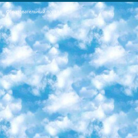
Образовательный портал
РЕСПУБЛИКА УЗБЕКИСТАН МИНИСТРЕРСТВО ДОШКОЛЬНОГО И ШКОЛЬНОГО ОБРАЗОВАНИЯ КОМАНДА в общеобразовательных учреждениях в 2023-2024 учебном году организация и проведение итоговой государственной аттестации обучающихся о Министра дошкольного и школьного образования Республики Узбекистан от 4 марта 2008 года (постановлением Минюста от 20 марта 2008 года № 1778 государственной регистрации) «Итоговое состояние учащихся общего среднего образования на основании положения об утверждении положения об аттестации общего среднего образования выпускной экзамен студентов в образовательных учреждениях в 2023-2024 учебном году В целях организации и прохождения аттестации приказываю: 1. Следующее: перечень предметов, по которым будет проводиться итоговая государственная аттестация и экзамен формы перевода согласно приложению 1; сертификаты международного образца, оценивающие уровень владения иностранными языками перечень согласно приложению 2; 2. Педагогический при специализированных образовательных учреждениях. научно-практический центр квалификации и международной оценки (Д.Давидова) 2024 г. До 25 марта: задания по предметам, по которым будет проводиться итоговая аттестация разработка и утверждение технических условий; итоговая аттестация на основании разработанного предметного задания разработка вопросов по предметам (устно и письменно), экзамен передача; общеобразовательные средние школы и специальные учебные заведения учащиеся выпускных классов школ и интернатов в агентской системе подготовка базы данных экзаменационных материалов и критериев оценки; перевод базы экзаменационных материалов на все языки обучения подать в Республиканский образовательный центр для изготовления; варианты экзаменов на основе разработанных контрольных материалов пусть будут поставлены задачи формирования. 3. Республиканский образовательный центр (Ш.Худайкулов) до 5 апреля 2024 года. до: база данных предоставленных экзаменационных материалов на все языки обучения перевод и экспертиза; для слепых, слабовидящих, глухих, слабослышащих и умственно отсталых детей учащиеся выпускных классов специализированных школ и школ-интернатов база данных экзаменационных материалов на всех преподаваемых языках подготовка критериев оценки; специализированные школы для умственно отсталых детей и технологии для учащихся выпускных классов школ-интернатов разработка соответствующих рекомендаций и критериев проведения ЕГЭ по естествознанию давать задания. 4. Педагогический при специализированных образовательных учреждениях. Научно-практический центр навыков и международной оценки (Д.Давидова), Республика образовательный центр (Худайкулов Ш.) итоговый государственный аттестационный экзамен ориентирован на творческое и логическое мышление при подготовке базы материалов учитывать введение заданий. 5. Следует отметить, что: сертификат государственного образца о знании общеобразовательного предмета и как минимум национальный уровень B1 по предметам на иностранных языках, указанным в Приложении 2. или международно признанный сертификат эквивалентного уровня студенты, изучающие определенный предмет, освобождаются от экзамена; по соответствующим предметам запланирована итоговая государственная аттестация за день до дня, путем жеребьевки Рабочей группой (в письменной форме по предметам, проводимым в форме) из числа сформированных вариантов выбрано 2 варианта; 2 выбранных варианта экзамена анонсированы на официальном сайте министерства и все выпускники по всей стране на основе этих вариантов проводит итоговую государственную аттестацию. 6. Государственное образование учащихся средних общеобразовательных учреждений. знания в соответствии с квалификационными требованиями, которые необходимо приобрести на основании стандартов итоговый (выпускной) контроль для 9 и 11 классов в целях тестирования Экзамены (далее – экзамены) состоят из предметов, перечисленных в приложении 1. будет сделано. 7. Экзамены пройдут с 26 мая по 15 июня 2024 г. (кроме науки физического воспитания). 8. Физическая для учащихся 9 классов общесредних образовательных учреждений. Экзамены по предмету «Образование, квалификация медицина» 1-6 мая 2024 года. сотрудники перевести под присмотр (с отклонениями в физическом или умственном развитии) специализированная школа для детей, школы-интернаты и со сколиозом школы-интернаты санаторного типа для больных детей исключены). 9. Он был слепым, слабовидящим и имел нарушения опорно-двигательного аппарата. экзамены в специализированных школах и интернатах для детей должны проводиться исходя из требований, предъявляемых к общеобразовательным учреждениям (физкультура кроме науки). 10. Специализированная школа для глухих и слабослышащих детей. и экзамены в интернатах и быть реализован в виде письменного теста по математике. 11. Специальность для умственно отсталых детей. Для 9 класса Родной язык и литературное письмо Государственный язык (язык обучения – узбекский). для неклассов) написано Математическое письмо Письменная/устная история Узбекистана Физическое воспитание практично Итоговый контроль Для 11 класса Написание родного языка и литературы (эссе) Математическое письмо Узбекский язык (обучение на узбекском языке) не посещающее общее среднее образование для учреждений)/Образовательное учреждение выбор письменный и устный Иностранный язык письменный/устный Письменная/устная история Узбекистана *По выбору студента:  Химия  Физика  Основы государственного права  География 10 бесплатных образовательных ресурсов - Мы составили подборку онлайн-проектов с интерактивными упражнениями, видеолекциями и статьями. Они помогут вам обрести новые и освежить старые знания бесплатно. 1. «ИНТУИТ» Старейшая образовательная площадка Рунета. Здесь вы найдёте сотни текстовых и видеокурсов на десятки различных тем — от программирования до психологии. Многие курсы подготовлены российскими университетами и крупными международными компаниями вроде Intel и Microsoft. Самостоятельное обучение бесплатное, но желающие могут оплатить услуги персональных наставников. 2. «Смартия» знакомит с актуальными профессиями и подсказывает, как им обучаться. Выбрав заинтересовавшую вас специальность — SMM-специалист, фотограф, веб-дизайнер или другую, — увидите список необходимых для неё умений. Чтобы вы могли освоить их самостоятельно, для каждого умения площадка отображает подборку ссылок на учебные материалы. Хотя «Смартия» ориентируется на русскоязычную аудиторию, часть контента всё же доступна только на английском. 3. «Лекторий Физтеха» Проект Московского физико-технического института (Физтеха). С его помощью вы можете смотреть онлайн серии лекций, записанные на видео в этом вузе. В числе доступных предметов — физика, биология, химия, информационные технологии и другие. К некоторым лекциям администрация ресурса прилагает готовые конспекты, которые можно скачивать в PDF-формате. 4. ITMOcourses Онлайн-площадка Санкт-Петербургского национального исследовательского университета информационных технологий, механики и оптики (ИТМО). Ресурс предоставляет свободный доступ к курсам, разработанным в этом вузе. Каталог материалов разбит на четыре категории: «Оптические системы и технологии», «Приборостроение и робототехника», «Информационные технологии» и «Биотехнологии». Курсы состоят из видеолекций, интерактивных демонстраций и заданий. 5. «КиберЛенинка» Электронная научная библиотека открытого доступа. Каталог площадки регулярно обрастает текстами статей из различных научных изданий. Сгруппированные по журналам и рубрикам публикации можно читать онлайн или скачивать целиком в PDF-формате. Проект нацелен на популяризацию науки за счёт открытого доступа к качественной информации. 6. «ПостНаука» На этом ресурсе публикуют подборки видеолекций, составленные экспертами из разных отраслей и объединённые общими темами. Среди них, к примеру, есть серии «Биоинформатика и геномика», «Культура средневековой Скандинавии» и Cinema Studies о теории кино. Каждая подборка лекций — логически связанная история, рассказанная экспертом от первого лица. Кроме того, на сайте появляются научно-образовательные статьи и тесты на разные темы. 7. «Newочём» Команда проекта «Newочём» отбирает самые интересные тексты из англоязычных СМИ и переводит те из них, за которые голосуют участники сообщества «ВКонтакте». По большей части это научно-популярные статьи. Редакторы придумывают лишь заголовки, в остальном содержание переводов соответствует оригиналам. Полные тексты можно читать прямо в социальной сети. 8. InternetUrok Онлайн-база материалов по основным дисциплинам школьной программы. Информация на сайте структурирована по классам, предметам и темам (урокам). Каждый урок состоит из видеолекций и конспектов. Есть также интерактивные тренажёры и тесты для закрепления пройденного материала. Даже если вы давно окончили школу, возможность повторить программу старших классов всегда может пригодиться. 9. Edutainme Ещё один ресурс об образовании. В отличие от Newtonew, как мне кажется, Edutainme больше ориентируется на представителей индустрии: педагогов, предпринимателей, разработчиков образовательных проектов. Но и любой, кто просто стремится к саморазвитию, найдёт на сайте много полезного и интересного для себя. Например, информацию о новых курсах и образовательных сервисах. 10. Newtonew Онлайн-медиа об образовании и обучении в широком смысле. Авторы Newtonew пишут об инструментах, заведениях, тактиках и стратегиях, которые помогают учить других и получать новые знания самостоятельно. На этой площадке вы найдёте новости, обзоры, аналитические мат