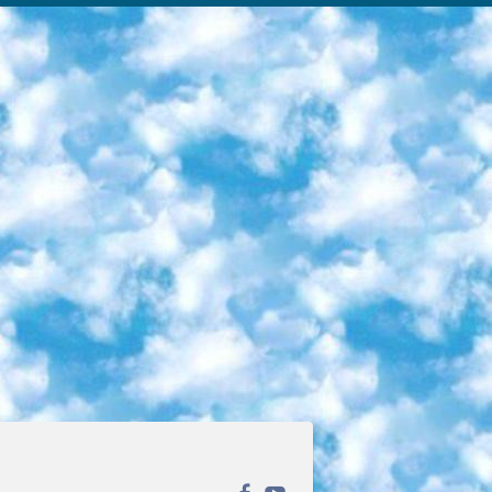
ека открытого доступа. Каталог площадки регулярно обрастает текстами статей из различных научных изданий. Сгруппированные по журналам и рубрикам публикации можно читать онлайн или скачивать целиком в PDF-формате. Проект нацелен на популяризацию науки за счёт открытого доступа к качественной информации. 6. «ПостНаука» На этом ресурсе публикуют подборки видеолекций, составленные экспертами из разных отраслей и объединённые общими темами. Среди них, к примеру, есть серии «Биоинформатика и геномика», «Культура средневековой Скандинавии» и Cinema Studies о теории кино. Каждая подборка лекций — логически связанная история, рассказанная экспертом от первого лица. Кроме того, на сайте появляются научно-образовательные статьи и тесты на разные темы. 7. «Newочём» Команда проекта «Newочём» отбирает самые интересные тексты из англоязычных СМИ и переводит те из них, за которые голосуют участники сообщества «ВКонтакте». По большей части это научно-популярные статьи. Редакторы придумывают лишь заголовки, в остальном содержание переводов соответствует оригиналам. Полные тексты можно читать прямо в социальной сети. 8. InternetUrok Онлайн-база материалов по основным дисциплинам школьной программы. Информация на сайте структурирована по классам, предметам и темам (урокам). Каждый урок состоит из видеолекций и конспектов. Есть также интерактивные тренажёры и тесты для закрепления пройденного материала. Даже если вы давно окончили школу, возможность повторить программу старших классов всегда может пригодиться. 9. Edutainme Ещё один ресурс об образовании. В отличие от Newtonew, как мне кажется, Edutainme больше ориентируется на представителей индустрии: педагогов, предпринимателей, разработчиков образовательных проектов. Но и любой, кто просто стремится к саморазвитию, найдёт на сайте много полезного и интересного для себя. Например, информацию о новых курсах и образовательных сервисах. 10. Newtonew Онлайн-медиа об образовании и обучении в широком смысле. Авторы Newtonew пишут об инструментах, заведениях, тактиках и стратегиях, которые помогают учить других и получать новые знания самостоятельно. На этой площадке вы найдёте новости, обзоры, аналитические мат