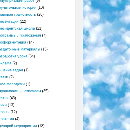
опуляризация работ
(9)
оучительная история
(10)
равовая грамотность
(28)
резентация
(22)
резидентская школа
(21)
рограммы / приложения
(7)
рофориентация
(14)
аздаточные материалы
(13)
азработка урока
(34)
еклама
(2)
ешение задач
(1)
казки
(2)
оюз молодёжи
(1)
прашивали — отвечаем
(35)
татьи
(43)
тихи
(13)
траны
(12)
тратегия
(4)
ценарий мероприятия
(18)