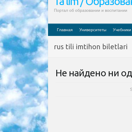
Ta’lim / Образов
Портал об образовании и воспитании
Главная
Университеты
Учебники
rus tili imtihon biletlari
Не найдено ни од
S