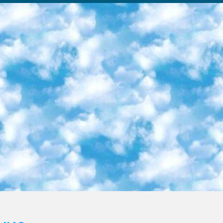
ка образовательный центр (Худайкулов Ш.) итоговый государственный аттестационный экзамен ориентирован на творческое и логическое мышление при подготовке базы материалов учитывать введение заданий. 5. Следует отметить, что: сертификат государственного образца о знании общеобразовательного предмета и как минимум национальный уровень B1 по предметам на иностранных языках, указанным в Приложении 2. или международно признанный сертификат эквивалентного уровня студенты, изучающие определенный предмет, освобождаются от экзамена; по соответствующим предметам запланирована итоговая государственная аттестация за день до дня, путем жеребьевки Рабочей группой (в письменной форме по предметам, проводимым в форме) из числа сформированных вариантов выбрано 2 варианта; 2 выбранных варианта экзамена анонсированы на официальном сайте министерства и все выпускники по всей стране на основе этих вариантов проводит итоговую государственную аттестацию. 6. Государственное образование учащихся средних общеобразовательных учреждений. знания в соответствии с квалификационными требованиями, которые необходимо приобрести на основании стандартов итоговый (выпускной) контроль для 9 и 11 классов в целях тестирования Экзамены (далее – экзамены) состоят из предметов, перечисленных в приложении 1. будет сделано. 7. Экзамены пройдут с 26 мая по 15 июня 2024 г. (кроме науки физического воспитания). 8. Физическая для учащихся 9 классов общесредних образовательных учреждений. Экзамены по предмету «Образование, квалификация медицина» 1-6 мая 2024 года. сотрудники перевести под присмотр (с отклонениями в физическом или умственном развитии) специализированная школа для детей, школы-интернаты и со сколиозом школы-интернаты санаторного типа для больных детей исключены). 9. Он был слепым, слабовидящим и имел нарушения опорно-двигательного аппарата. экзамены в специализированных школах и интернатах для детей должны проводиться исходя из требований, предъявляемых к общеобразовательным учреждениям (физкультура кроме науки). 10. Специализированная школа для глухих и слабослышащих детей. и экзамены в интернатах и быть реализован в виде письменного теста по математике. 11. Специальность для умственно отсталых детей. Для 9 класса Родной язык и литературное письмо Государственный язык (язык обучения – узбекский). для неклассов) написано Математическое письмо Письменная/устная история Узбекистана Физическое воспитание практично Итоговый контроль Для 11 класса Написание родного языка и литературы (эссе) Математическое письмо Узбекский язык (обучение на узбекском языке) не посещающее общее среднее образование для учреждений)/Образовательное учреждение выбор письменный и устный Иностранный язык письменный/устный Письменная/устная история Узбекистана *По выбору студента:  Химия  Физика  Основы государственного права  География 10 бесплатных образовательных ресурсов - Мы составили подборку онлайн-проектов с интерактивными упражнениями, видеолекциями и статьями. Они помогут вам обрести новые и освежить старые знания бесплатно. 1. «ИНТУИТ» Старейшая образовательная площадка Рунета. Здесь вы найдёте сотни текстовых и видеокурсов на десятки различных тем — от программирования до психологии. Многие курсы подготовлены российскими университетами и крупными международными компаниями вроде Intel и Microsoft. Самостоятельное обучение бесплатное, но желающие могут оплатить услуги персональных наставников. 2. «Смартия» знакомит с актуальными профессиями и подсказывает, как им обучаться. Выбрав заинтересовавшую вас специальность — SMM-специалист, фотограф, веб-дизайнер или другую, — увидите список необходимых для неё умений. Чтобы вы могли освоить их самостоятельно, для каждого умения площадка отображает подборку ссылок на учебные материалы. Хотя «Смартия» ориентируется на русскоязычную аудиторию, часть контента всё же доступна только на английском. 3. «Лекторий Физтеха» Проект Московского физико-технического института (Физтеха). С его помощью вы можете смотреть онлайн серии лекций, записанные на видео в этом вузе. В числе доступных предметов — физика, биология, химия, информационные технологии и другие. К некоторым лекциям администрация ресурса прилагает готовые конспекты, которые можно скачивать в PDF-формате. 4. ITMOcourses Онлайн-площадка Санкт-Петербургского национального исследовательского университета информационных технологий, механики и оптики (ИТМО). Ресурс предоставляет свободный доступ к курсам, разработанным в этом вузе. Каталог материалов разбит на четыре категории: «Оптические системы и технологии», «Приборостроение и робототехника», «Информационные технологии» и «Биотехнологии». Курсы состоят из видеолекций, интерактивных демонстраций и заданий. 5. «КиберЛенинка» Электронная научная библиот