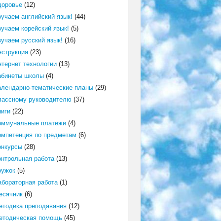
доровье
(12)
зучаем английский язык!
(44)
зучаем корейский язык!
(5)
зучаем русский язык!
(16)
нструкция
(23)
нтернет технологии
(13)
абинеты школы
(4)
алендарно-тематические планы
(29)
лассному руководителю
(37)
ниги
(22)
оммунальные платежи
(4)
омпетенция по предметам
(6)
онкурсы
(28)
онтрольная работа
(13)
ружок
(5)
абораторная работа
(1)
есячник
(6)
етодика преподавания
(12)
етодическая помощь
(45)