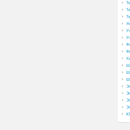
Т
Т
Т
У
У
У
Ф
Ф
Х
Ш
Ш
Ш
Э
Э
Э
Эт
Ю