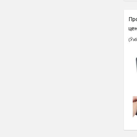
Пр
це
(Ўзб