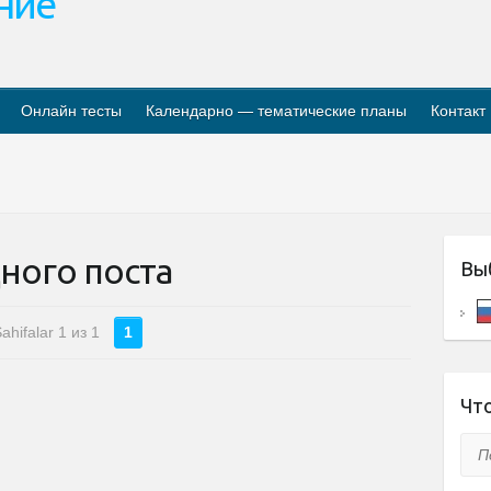
ание
Онлайн тесты
Календарно — тематические планы
Контакт
ного поста
Вы
ahifalar 1 из 1
1
Что
Пои