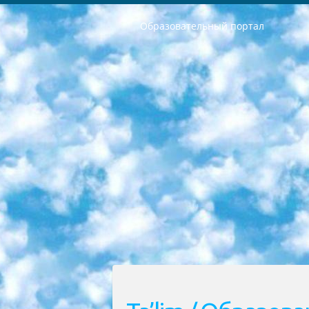
Образовательный портал
РЕСПУБЛИКА УЗБЕКИСТАН МИНИСТРЕРСТВО ДОШКОЛЬНОГО И ШКОЛЬНОГО ОБРАЗОВАНИЯ КОМАНДА в общеобразовательных учреждениях в 2023-2024 учебном году организация и проведение итоговой государственной аттестации обучающихся о Министра дошкольного и школьного образования Республики Узбекистан от 4 марта 2008 года (постановлением Минюста от 20 марта 2008 года № 1778 государственной регистрации) «Итоговое состояние учащихся общего среднего образования на основании положения об утверждении положения об аттестации общего среднего образования выпускной экзамен студентов в образовательных учреждениях в 2023-2024 учебном году В целях организации и прохождения аттестации приказываю: 1. Следующее: перечень предметов, по которым будет проводиться итоговая государственная аттестация и экзамен формы перевода согласно приложению 1; сертификаты международного образца, оценивающие уровень владения иностранными языками перечень согласно приложению 2; 2. Педагогический при специализированных образовательных учреждениях. научно-практический центр квалификации и международной оценки (Д.Давидова) 2024 г. До 25 марта: задания по предметам, по которым будет проводиться итоговая аттестация разработка и утверждение технических условий; итоговая аттестация на основании разработанного предметного задания разработка вопросов по предметам (устно и письменно), экзамен передача; общеобразовательные средние школы и специальные учебные заведения учащиеся выпускных классов школ и интернатов в агентской системе подготовка базы данных экзаменационных материалов и критериев оценки; перевод базы экзаменационных материалов на все языки обучения подать в Республиканский образовательный центр для изготовления; варианты экзаменов на основе разработанных контрольных материалов пусть будут поставлены задачи формирования. 3. Республиканский образовательный центр (Ш.Худайкулов) до 5 апреля 2024 года. до: база данных предоставленных экзаменационных материалов на все языки обучения перевод и экспертиза; для слепых, слабовидящих, глухих, слабослышащих и умственно отсталых детей учащиеся выпускных классов специализированных школ и школ-интернатов база данных экзаменационных материалов на всех преподаваемых языках подготовка критериев оценки; специализированные школы для умственно отсталых детей и технологии для учащихся выпускных классов школ-интернатов разработка соответствующих рекомендаций и критериев проведения ЕГЭ по естествознанию давать задания. 4. Педагогический при специализированных образовательных учреждениях. Научно-практический центр навыков и международной оценки (Д.Давидова), Республи