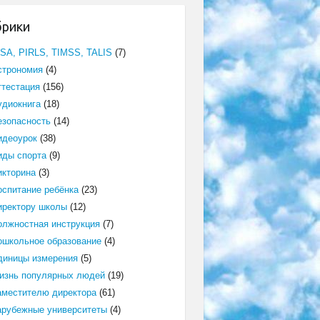
брики
ISA, PIRLS, TIMSS, TALIS
(7)
строномия
(4)
ттестация
(156)
удиокнига
(18)
езопасность
(14)
идеоурок
(38)
иды спорта
(9)
икторина
(3)
оспитание ребёнка
(23)
иректору школы
(12)
олжностная инструкция
(7)
ошкольное образование
(4)
диницы измерения
(5)
изнь популярных людей
(19)
аместителю директора
(61)
арубежные университеты
(4)