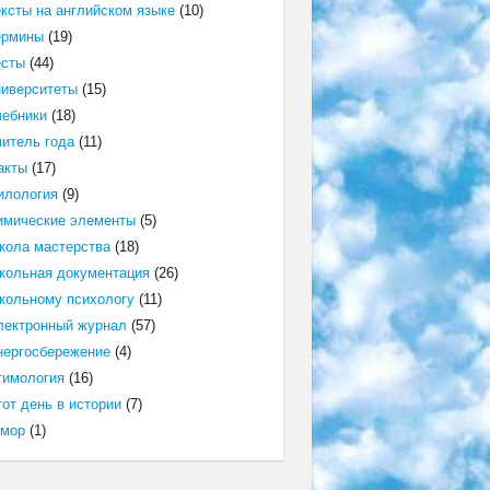
ексты на английском языке
(10)
ермины
(19)
есты
(44)
ниверситеты
(15)
чебники
(18)
читель года
(11)
акты
(17)
илология
(9)
имические элементы
(5)
кола мастерства
(18)
кольная документация
(26)
кольному психологу
(11)
лектронный журнал
(57)
нергосбережение
(4)
тимология
(16)
от день в истории
(7)
мор
(1)