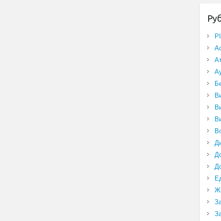
Ру
P
А
А
А
Б
В
В
В
В
Д
Д
Д
Е
Ж
З
З