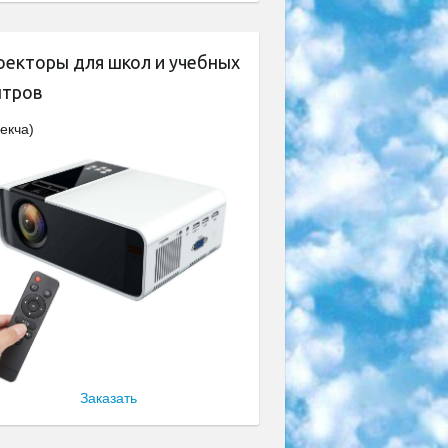
оекторы для школ и учебных
нтров
екча)
Заказать