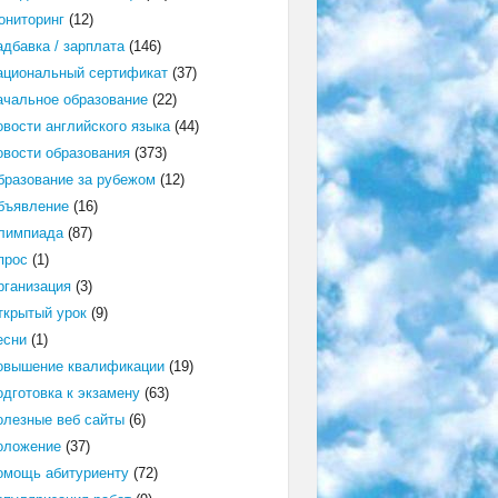
ониторинг
(12)
адбавка / зарплата
(146)
ациональный сертификат
(37)
ачальное образование
(22)
овости английского языка
(44)
овости образования
(373)
бразование за рубежом
(12)
бъявление
(16)
лимпиада
(87)
прос
(1)
рганизация
(3)
ткрытый урок
(9)
есни
(1)
овышение квалификации
(19)
одготовка к экзамену
(63)
олезные веб сайты
(6)
оложение
(37)
омощь абитуриенту
(72)