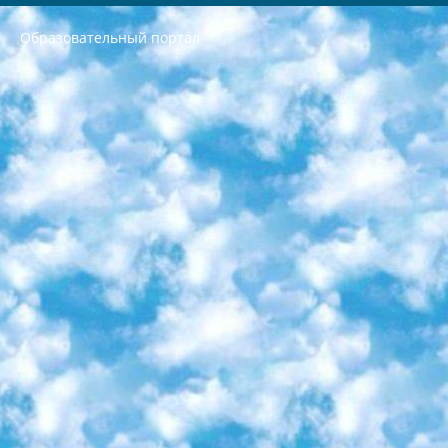
Образовательный портал
РЕСПУБЛИКА УЗБЕКИСТАН МИНИСТРЕРСТВО ДОШКОЛЬНОГО И ШКОЛЬНОГО ОБРАЗОВАНИЯ КОМАНДА в общеобразовательных учреждениях в 2023-2024 учебном году организация и проведение итоговой государственной аттестации обучающихся о Министра дошкольного и школьного образования Республики Узбекистан от 4 марта 2008 года (постановлением Минюста от 20 марта 2008 года № 1778 государственной регистрации) «Итоговое состояние учащихся общего среднего образования на основании положения об утверждении положения об аттестации общего среднего образования выпускной экзамен студентов в образовательных учреждениях в 2023-2024 учебном году В целях организации и прохождения аттестации приказываю: 1. Следующее: перечень предметов, по которым будет проводиться итоговая государственная аттестация и экзамен формы перевода согласно приложению 1; сертификаты международного образца, оценивающие уровень владения иностранными языками перечень согласно приложению 2; 2. Педагогический при специализированных образовательных учреждениях. научно-практический центр квалификации и международной оценки (Д.Давидова) 2024 г. До 25 марта: задания по предметам, по которым будет проводиться итоговая аттестация разработка и утверждение технических условий; итоговая аттестация на основании разработанного предметного задания разработка вопросов по предметам (устно и письменно), экзамен передача; общеобразовательные средние школы и специальные учебные заведения учащиеся выпускных классов школ и интернатов в агентской системе подготовка базы данных экзаменационных материалов и критериев оценки; перевод базы экзаменационных материалов на все языки обучения подать в Республиканский образовательный центр для изготовления; варианты экзаменов на основе разработанных контрольных материалов пусть будут поставлены задачи формирования. 3. Республиканский образовательный центр (Ш.Худайкулов) до 5 апреля 2024 года. до: база данных предоставленных экзаменационных материалов на все языки обучения перевод и экспертиза; для слепых, слабовидящих, глухих, слабослышащих и умственно отсталых детей учащиеся выпускных классов специализированных школ и школ-интернатов база данных экзаменационных материалов на всех преподаваемых языках подготовка критериев оценки; специализированные школы для умственно отсталых детей и технологии для учащихся выпускных классов школ-интернатов разработка соответствующих рекомендаций и критериев проведения ЕГЭ по естествознанию давать задания. 4. Педагогический при специализированных образовательных учреждениях. Научно-практический центр навыков и международной оценки (Д.Давидова), Республика образовательный центр (Худайкулов Ш.) итоговый государственный аттестационный экзамен ориентирован на творческое и логическое мышление при подготовке базы материалов учитывать введение заданий. 5. Следует отметить, что: сертификат государственного образца о знании общеобразовательного предмета и как минимум национальный уровень B1 по предметам на иностранных языках, указанным в Приложении 2. или международно признанный сертификат эквивалентного уровня студенты, изучающие определенный предмет, освобождаются от экзамена; по соответствующим предметам запланирована итоговая государственная аттестация за день до дня, путем жеребьевки Рабочей группой (в письменной форме по предметам, проводимым в форме) из числа сформированных вариантов выбрано 2 варианта; 2 выбранных варианта экзамена анонсированы на официальном сайте министерства и все выпускники по всей стране на основе этих вариантов проводит итоговую государственную аттестацию. 6. Государственное образование учащихся средних общеобразовательных учреждений. знания в соответствии с квалификационными требованиями, которые необходимо приобрести на основании стандартов итоговый (выпускной) контроль для 9 и 11 классов в целях тестирования Экзамены (далее – экзамены) состоят из предметов, перечисленных в приложении 1. будет сделано. 7. Экзамены пройдут с 26 мая по 15 июня 2024 г. (кроме науки физического воспитания). 8. Физическая для учащихся 9 классов общесредних образовательных учреждений. Экзамены по предмету «Образование, квалификация медицина» 1-6 мая 2024 года. сотрудники перевести под присмотр (с отклонениями в физическом или умственном развитии) специализированная школа для детей, школы-интернаты и со сколиозом школы-интернаты санаторного типа для больных детей исключены). 9. Он был слепым, слабовидящим и имел нарушения опорно-двигательного аппарата. экзамены в специализированных школах и интернатах для детей должны проводиться исходя из требований, предъявляемых к общеобразовательным учреждениям (физкультура кроме науки). 10. Специализированная школа для глухих и слабослышащих детей. и экзамены в интернатах и быть реализован в виде письменного теста по математике. 11. Специальность для умственно отсталых детей. Для 9 класса Родной язык и литературное письмо Государственный язык (язык обучения – узбекский). для неклассов) написано Математическое письмо Письменная/устная история Узбекистана Физическое воспитание практично Итоговый контроль Для 11 класса Написание родного языка и литературы (эссе) Математическое письмо Узбекский язык (обучение на узбекском языке) не посещающее общее среднее образование для учреждений)/Образовательное учреждение выбор письменный и устный Иностранный язык письменный/устный Письменная/устная история Узбекистана *По выбору студента:  Химия  Физика  Основы государственного права  География 10 бесплатных образовательных ресурсов - Мы составили подборку онлайн-проектов с интерактивными упражнениями, видеолекциями и статьями. Они помогут вам обрести новые и освежить старые знания бесплатно. 1. «ИНТУИТ» Старейшая образовательная площадка Рунета. Здесь вы найдёте сотни текстовых и видеокурсов на десятки различных тем — от программирования до психологии. Многие курсы подготовлены российскими университетами и крупными международными компаниями вроде Intel и Microsoft. Самостоятельное обучение бесплатное, но желающие могут оплатить услуги персональных наставников. 2. «Смартия» знакомит с актуальными профессиями и подсказывает, как им обучаться. Выбрав заинтересовавшую вас специальность — SMM-специалист, фотограф, веб-дизайнер или другую, — увидите список необходимых для неё умений. Чтобы вы могли освоить их самостоятельно, для каждого умения площадка отображает подборку ссылок на учебные материалы. Хотя «Смартия» ориентируется на русскоязычную аудиторию, часть контента всё же доступна только на английском. 3. «Лекторий Физтеха» Проект Московского физико-технического института (Физтеха). С его помощью вы можете смотреть онлайн серии лекций, записанные на видео в этом вузе. В числе доступных предметов — физика, биология, химия, информационные технологии и другие. К некоторым лекциям администрация ресурса прилагает готовые конспекты, которые можно скачивать в PDF-формате. 4. ITMOcourses Онлайн-площадка Санкт-Петербургского национального исследовательского университета информационных технологий, механики и оптики (ИТМО). Ресурс предоставляет свободный доступ к курсам, разработанным в этом вузе. Каталог материалов разбит на четыре категории: «Оптические системы и технологии», «Приборостроение и робототехника», «Информационные технологии» и «Биотехнологии». Курсы состоят из видеолекций, интерактивных демонстраций и заданий. 5. «КиберЛенинка» Электронная научная библиотека открытого доступа. Каталог площадки регулярно обрастает текстами статей из различных научных изданий. Сгруппированные по журналам и рубрикам публикации можно читать онлайн или скачивать целиком в PDF-формате. Проект нацелен на популяризацию науки за счёт открытого доступа к качественной информации. 6. «ПостНаука» На этом ресурсе публикуют подборки видеолекций, составленные экспертами из разных отраслей и объединённые общими темами. Среди них, к примеру, есть серии «Биоинформатика и геномика», «Культура средневековой Скандинавии» и Cinema Studies о теории кино. Каждая подборка лекций — логически связанная история, рассказанная экспертом от первого лица. Кроме того, на сайте появляются научно-образовательные статьи и тесты на разные темы. 7. «Newочём» Команда проекта «Newочём» отбирает самые интересные тексты из англоязычных СМИ и переводит те из них, за которые голосуют участники сообщества «ВКонтакте». По большей части это научно-популярные статьи. Редакторы придумывают лишь заголовки, в остальном содержание переводов соответствует оригиналам. Полные тексты можно читать прямо в социальной сети. 8. InternetUrok Онлайн-база материалов по основным дисциплинам школьной программы. Информация на сайте структурирована по классам, предметам и темам (урокам). Каждый урок состоит из видеолекций и конспектов. Есть также интерактивные тренажёры и тесты для закрепления пройденного материала. Даже если вы давно окончили школу, возможность повторить программу старших классов всегда может пригодиться. 9. Edutainme Ещё один ресурс об образовании. В отличие от Newtonew, как мне кажется, Edutainme больше ориентируется на представителей индустрии: педагогов, предпринимателей, разработчиков образовательных проектов. Но и любой, кто просто стремится к саморазвитию, найдёт на сайте много полезного и интересного для себя. Например, информацию о новых курсах и образовательных сервисах. 10. Newtonew Онлайн-медиа об образовании и обучении в широком смысле. Авторы Newtonew пишут об инструментах, заведениях, тактиках и стратегиях, которые помогают учить других и получать новые знания самостоятельно. На этой площадке вы найдёте новости, обзоры, аналитические мат