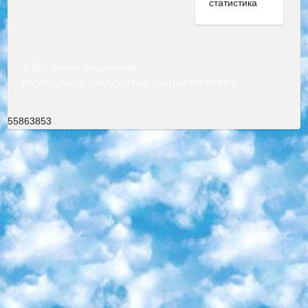
© Все права защищены
РЕСПУБЛИКА УЗБЕКИСТАН МИНИСТРЕРСТВО ДОШКОЛЬНОГО И ШКОЛЬНОГО ОБРАЗОВАНИЯ КОМАНДА в общеобразовательных учреждениях в 2023-2024 учебном году организация и проведение итоговой государственной аттестации обучающихся о Министра дошкольного и школьного образования Республики Узбекистан от 4 марта 2008 года (постановлением Минюста от 20 марта 2008 года № 1778 государственной регистрации) «Итоговое состояние учащихся общего среднего образования на основании положения об утверждении положения об аттестации общего среднего образования выпускной экзамен студентов в образовательных учреждениях в 2023-2024 учебном году В целях организации и прохождения аттестации приказываю: 1. Следующее: перечень предметов, по которым будет проводиться итоговая государственная аттестация и экзамен формы перевода согласно приложению 1; сертификаты международного образца, оценивающие уровень владения иностранными языками перечень согласно приложению 2; 2. Педагогический при специализированных образовательных учреждениях. научно-практический центр квалификации и международной оценки (Д.Давидова) 2024 г. До 25 марта: задания по предметам, по которым будет проводиться итоговая аттестация разработка и утверждение технических условий; итоговая аттестация на основании разработанного предметного задания разработка вопросов по предметам (устно и письменно), экзамен передача; общеобразовательные средние школы и специальные учебные заведения учащиеся выпускных классов школ и интернатов в агентской системе подготовка базы данных экзаменационных материалов и критериев оценки; перевод базы экзаменационных материалов на все языки обучения подать в Республиканский образовательный центр для изготовления; варианты экзаменов на основе разработанных контрольных материалов пусть будут поставлены задачи формирования. 3. Республиканский образовательный центр (Ш.Худайкулов) до 5 апреля 2024 года. до: база данных предоставленных экзаменационных материалов на все языки обучения перевод и экспертиза; для слепых, слабовидящих, глухих, слабослышащих и умственно отсталых детей учащиеся выпускных классов специализированных школ и школ-интернатов база данных экзаменационных материалов на всех преподаваемых языках подготовка критериев оценки; специализированные школы для умственно отсталых детей и технологии для учащихся выпускных классов школ-интернатов разработка соответствующих рекомендаций и критериев проведения ЕГЭ по естествознанию давать задания. 4. Педагогический при специализированных образовательных учреждениях. Научно-практический центр навыков и международной оценки (Д.Давидова), Республика образовательный центр (Худайкулов Ш.) итоговый государственный аттестационный экзамен ориентирован на творческое и логическое мышление при подготовке базы материалов учитывать введение заданий. 5. Следует отметить, что: сертификат государственного образца о знании общеобразовательного предмета и как минимум национальный уровень B1 по предметам на иностранных языках, указанным в Приложении 2. или международно признанный сертификат эквивалентного уровня студенты, изучающие определенный предмет, освобождаются от экзамена; по соответствующим предметам запланирована итоговая государственная аттестация за день до дня, путем жеребьевки Рабочей группой (в письменной форме по предметам, проводимым в форме) из числа сформированных вариантов выбрано 2 варианта; 2 выбранных варианта экзамена анонсированы на официальном сайте министерства и все выпускники по всей стране на основе этих вариантов проводит итоговую государственную аттестацию. 6. Государственное образование учащихся средних общеобразовательных учреждений. знания в соответствии с квалификационными требованиями, которые необходимо приобрести на основании стандартов итоговый (выпускной) контроль для 9 и 11 классов в целях тестирования Экзамены (далее – экзамены) состоят из предметов, перечисленных в приложении 1. будет сделано. 7. Экзамены пройдут с 26 мая по 15 июня 2024 г. (кроме науки физического воспитания). 8. Физическая для учащихся 9 классов общесредних образовательных учреждений. Экзамены по предмету «Образование, квалификация медицина» 1-6 мая 2024 года. сотрудники перевести под присмотр (с отклонениями в физическом или умственном развитии) специализированная школа для детей, школы-интернаты и со сколиозом школы-интернаты санаторного типа для больных детей исключены). 9. Он был слепым, слабовидящим и имел нарушения опорно-двигательного аппарата. экзамены в специализированных школах и интернатах для детей должны проводиться исходя из требований, предъявляемых к общеобразовательным учреждениям (физкультура кроме науки). 10. Специализированная школа для глухих и слабослышащих детей. и экзамены в интернатах и быть реализован в виде письменного теста по математике. 11. Специальность для умственно отсталых детей. Для 9 класса Родной язык и литературное письмо Государственный язык (язык обучения – узбекский). для неклассов) написано Математическое письмо Письменная/устная история Узбекистана Физическое воспитание практично Итоговый контроль Для 11 класса Написание родного языка и литературы (эссе) Математическое письмо Узбекский язык (обучение на узбекском языке) не посещающее общее среднее образование для учреждений)/Образовательное учреждение выбор письменный и устный Иностранный язык письменный/устный Письменная/устная история Узбекистана *По выбору студента:  Химия  Физика  Основы государственного права  География 10 бесплатных образовательных ресурсов - Мы составили подборку онлайн-проектов с интерактивными упражнениями, видеолекциями и статьями. Они помогут вам обрести новые и освежить старые знания бесплатно. 1. «ИНТУИТ» Старейшая образовательная площадка Рунета. Здесь вы найдёте сотни текстовых и видеокурсов на десятки различных тем — от программирования до психологии. Многие курсы подготовлены российскими университетами и крупными международными компаниями вроде Intel и Microsoft. Самостоятельное обучение бесплатное, но желающие могут оплатить услуги персональных наставников. 2. «Смартия» знакомит с актуальными профессиями и подсказывает, как им обучаться. Выбрав заинтересовавшую вас специальность — SMM-специалист, фотограф, веб-дизайнер или другую, — увидите список необходимых для неё умений. Чтобы вы могли освоить их самостоятельно, для каждого умения площадка отображает подборку ссылок на учебные материалы. Хотя «Смартия» ориентируется на русскоязычную аудиторию, часть контента всё же доступна только на английском. 3. «Лекторий Физтеха» Проект Московского физико-технического института (Физтеха). С его помощью вы можете смотреть онлайн серии лекций, записанные на видео в этом вузе. В числе доступных предметов — физика, биология, химия, информационные технологии и другие. К некоторым лекциям администрация ресурса прилагает готовые конспекты, которые можно скачивать в PDF-формате. 4. ITMOcourses Онлайн-площадка Санкт-Петербургского национального исследовательского университета информационных технологий, механики и оптики (ИТМО). Ресурс предоставляет свободный доступ к курсам, разработанным в этом вузе. Каталог материалов разбит на четыре категории: «Оптические системы и технологии», «Приборостроение и робототехника», «Информационные технологии» и «Биотехнологии». Курсы состоят из видеолекций, интерактивных демонстраций и заданий. 5. «КиберЛенинка» Электронная научная библиотека открытого доступа. Каталог площадки регулярно обрастает текстами статей из различных научных изданий. Сгруппированные по журналам и рубрикам публикации можно читать онлайн или скачивать целиком в PDF-формате. Проект нацелен на популяризацию науки за счёт открытого доступа к качественной информации. 6. «ПостНаука» На этом ресурсе публикуют подборки видеолекций, составленные экспертами из разных отраслей и объединённые общими темами. Среди них, к примеру, есть серии «Биоинформатика и геномика», «Культура средневековой Скандинавии» и Cinema Studies о теории кино. Каждая подборка лекций — логически связанная история, рассказанная экспертом от первого лица. Кроме того, на сайте появляются научно-образовательные статьи и тесты на разные темы. 7. «Newочём» Команда проекта «Newочём» отбирает самые интересные тексты из англоязычных СМИ и переводит те из них, за которые голосуют участники сообщества «ВКонтакте». По большей части это научно-популярные статьи. Редакторы придумывают лишь заголовки, в остальном содержание переводов соответствует оригиналам. Полные тексты можно читать прямо в социальной сети. 8. InternetUrok Онлайн-база материалов по основным дисциплинам школьной программы. Информация на сайте структурирована по классам, предметам и темам (урокам). Каждый урок состоит из видеолекций и конспектов. Есть также интерактивные тренажёры и тесты для закрепления пройденного материала. Даже если вы давно окончили школу, возможность повторить программу старших классов всегда может пригодиться. 9. Edutainme Ещё один ресурс об образовании. В отличие от Newtonew, как мне кажется, Edutainme больше ориентируется на представителей индустрии: педагогов, предпринимателей, разработчиков образовательных проектов. Но и любой, кто просто стремится к саморазвитию, найдёт на сайте много полезного и интересного для себя. Например, информацию о новых курсах и образовательных сервисах. 10. Newtonew Онлайн-медиа об образовании и обучении в широком смысле. Авторы Newtonew пишут об инструментах, заведениях, тактиках и стратегиях, которые помогают учить других и получать новые знания самостоятельно. На этой площадке вы найдёте новости, обзоры, аналитические мате
55863853