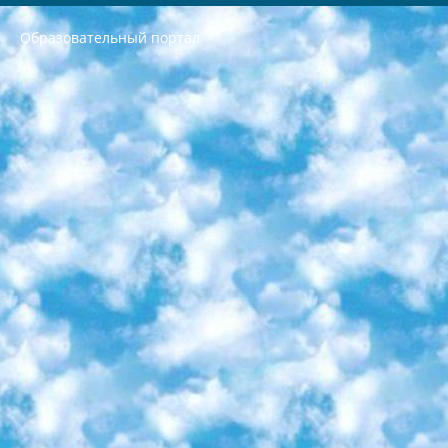
Образовательный портал
РЕСПУБЛИКА УЗБЕКИСТАН МИНИСТРЕРСТВО ДОШКОЛЬНОГО И ШКОЛЬНОГО ОБРАЗОВАНИЯ КОМАНДА в общеобразовательных учреждениях в 2023-2024 учебном году организация и проведение итоговой государственной аттестации обучающихся о Министра дошкольного и школьного образования Республики Узбекистан от 4 марта 2008 года (постановлением Минюста от 20 марта 2008 года № 1778 государственной регистрации) «Итоговое состояние учащихся общего среднего образования на основании положения об утверждении положения об аттестации общего среднего образования выпускной экзамен студентов в образовательных учреждениях в 2023-2024 учебном году В целях организации и прохождения аттестации приказываю: 1. Следующее: перечень предметов, по которым будет проводиться итоговая государственная аттестация и экзамен формы перевода согласно приложению 1; сертификаты международного образца, оценивающие уровень владения иностранными языками перечень согласно приложению 2; 2. Педагогический при специализированных образовательных учреждениях. научно-практический центр квалификации и международной оценки (Д.Давидова) 2024 г. До 25 марта: задания по предметам, по которым будет проводиться итоговая аттестация разработка и утверждение технических условий; итоговая аттестация на основании разработанного предметного задания разработка вопросов по предметам (устно и письменно), экзамен передача; общеобразовательные средние школы и специальные учебные заведения учащиеся выпускных классов школ и интернатов в агентской системе подготовка базы данных экзаменационных материалов и критериев оценки; перевод базы экзаменационных материалов на все языки обучения подать в Республиканский образовательный центр для изготовления; варианты экзаменов на основе разработанных контрольных материалов пусть будут поставлены задачи формирования. 3. Республиканский образовательный центр (Ш.Худайкулов) до 5 апреля 2024 года. до: база данных предоставленных экзаменационных материалов на все языки обучения перевод и экспертиза; для слепых, слабовидящих, глухих, слабослышащих и умственно отсталых детей учащиеся выпускных классов специализированных школ и школ-интернатов база данных экзаменационных материалов на всех преподаваемых языках подготовка критериев оценки; специализированные школы для умственно отсталых детей и технологии для учащихся выпускных классов школ-интернатов разработка соответствующих рекомендаций и критериев проведения ЕГЭ по естествознанию давать задания. 4. Педагогический при специализированных образовательных учреждениях. Научно-практический центр навыков и международной оценки (Д.Давидова), Республика образовательный центр (Худайкулов Ш.) итоговый государственный аттестационный экзамен ориентирован на творческое и логическое мышление при подготовке базы материалов учитывать введение заданий. 5. Следует отметить, что: сертификат государственного образца о знании общеобразовательного предмета и как минимум национальный уровень B1 по предметам на иностранных языках, указанным в Приложении 2. или международно признанный сертификат эквивалентного уровня студенты, изучающие определенный предмет, освобождаются от экзамена; по соответствующим предметам запланирована итоговая государственная аттестация за день до дня, путем жеребьевки Рабочей группой (в письменной форме по предметам, проводимым в форме) из числа сформированных вариантов выбрано 2 варианта; 2 выбранных варианта экзамена анонсированы на официальном сайте министерства и все выпускники по всей стране на основе этих вариантов проводит итоговую государственную аттестацию. 6. Государственное образование учащихся средних общеобразовательных учреждений. знания в соответствии с квалификационными требованиями, которые необходимо приобрести на основании стандартов итоговый (выпускной) контроль для 9 и 11 классов в целях тестирования Экзамены (далее – экзамены) состоят из предметов, перечисленных в приложении 1. будет сделано. 7. Экзамены пройдут с 26 мая по 15 июня 2024 г. (кроме науки физического воспитания). 8. Физическая для учащихся 9 классов общесредних образовательных учреждений. Экзамены по предмету «Образование, квалификация медицина» 1-6 мая 2024 года. сотрудники перевести под присмотр (с отклонениями в физическом или умственном развитии) специализированная школа для детей, школы-интернаты и со сколиозом школы-интернаты санаторного типа для больных детей исключены). 9. Он был слепым, слабовидящим и имел нарушения опорно-двигательного аппарата. экзамены в специализированных школах и интернатах для детей должны проводиться исходя из требований, предъявляемых к общеобразовательным учреждениям (физкультура кроме науки). 10. Специализированная школа для глухих и слабослышащих детей. и экзамены в интернатах и быть реализован в виде письменного теста по математике. 11. Специальность для умственно отсталых детей. Для 9 класса Родной язык и литературное письмо Государственный язык (язык обучения – узбекский). для неклассов) написано Математическое письмо Письменная/устная история Узбекистана Физическое воспитание практично Итоговый контроль Для 11 класса Написание родного языка и литературы (эссе) Математическое письмо Узбекский язык (обучение на узбекском языке) не посещающее общее среднее образование для учреждений)/Образовательное учреждение выбор письменный и устный Иностранный язык письменный/устный Письменная/устная история Узбекистана *По выбору студента:  Химия  Физика  Основы государственного права  География 10 бесплатных образовательных ресурсов - Мы составили подборку онлайн-проектов с интерактивными упражнениями, видеолекциями и статьями. Они помогут вам обрести новые и освежить старые знания бесплатно. 1. «ИНТУИТ» Старейшая образовательная площадка Рунета. Здесь вы найдёте сотни текстовых и видеокурсов на десятки различных тем — от программирования до психологии. Многие курсы подготовлены российскими университетами и крупными международными компаниями вроде Intel и Microsoft. Самостоятельное обучение бесплатное, но желающие могут оплатить услуги персональных наставников. 2. «Смартия» знакомит с актуальными профессиями и подсказывает, как им обучаться. Выбрав заинтересовавшую вас специальность — SMM-специалист, фотограф, веб-дизайнер или другую, — увидите список необходимых для неё умений. Чтобы вы могли освоить их самостоятельно, для каждого умения площадка отображает подборку ссылок на учебные материалы. Хотя «Смартия» ориентируется на русскоязычную аудиторию, часть контента всё же доступна только на английском. 3. «Лекторий Физтеха» Проект Московского физико-технического института (Физтеха). С его помощью вы можете смотреть онлайн серии лекций, записанные на видео в этом вузе. В числе доступных предметов — физика, биология, химия, информационные технологии и другие. К некоторым лекциям администрация ресурса прилагает готовые конспекты, которые можно скачивать в PDF-формате. 4. ITMOcourses Онлайн-площадка Санкт-Петербургского национального исследовательского университета информационных технологий, механики и оптики (ИТМО). Ресурс предоставляет свободный доступ к курсам, разработанным в этом вузе. Каталог материалов разбит на четыре категории: «Оптические системы и технологии», «Приборостроение и робототехника», «Информационные технологии» и «Биотехнологии». Курсы состоят из видеолекций, интерактивных демонстраций и заданий. 5. «КиберЛенинка» Электронная научная библиотека открытого доступа. Каталог площадки регулярно обрастает текстами статей из различных научных изданий. Сгруппированные по журналам и рубрикам публикации можно читать онлайн или скачивать целиком в PDF-формате. Проект нацелен на популяризацию науки за счёт открытого доступа к качественной информации. 6. «ПостНаука» На этом ресурсе публикуют подборки видеолекций, составленные экспертами из разных отраслей и объединённые общими темами. Среди них, к примеру, есть серии «Биоинформатика и геномика», «Культура средневековой Скандинавии» и Cinema Studies о теории кино. Каждая подборка лекций — логически связанная история, рассказанная экспертом от первого лица. Кроме того, на сайте появляются научно-образовательные статьи и тесты на разные темы. 7. «Newочём» Команда проекта «Newочём» отбирает самые интересные тексты из англоязычных СМИ и переводит те из них, за которые голосуют участники сообщества «ВКонтакте». По большей части это научно-популярные статьи. Редакторы придумывают лишь заголовки, в остальном содержание переводов соответствует оригиналам. Полные тексты можно читать прямо в социальной сети. 8. InternetUrok Онлайн-база материалов по основным дисциплинам школьной программы. Информация на сайте структурирована по классам, предметам и темам (урокам). Каждый урок состоит из видеолекций и конспектов. Есть также интерактивные тренажёры и тесты для закрепления пройденного материала. Даже если вы давно окончили школу, возможность повторить программу старших классов всегда может пригодиться. 9. Edutainme Ещё один ресурс об образовании. В отличие от Newtonew, как мне кажется, Edutainme больше ориентируется на представителей индустрии: педагогов, предпринимателей, разработчиков образовательных проектов. Но и любой, кто просто стремится к саморазвитию, найдёт на сайте много полезного и интересного для себя. Например, информацию о новых курсах и образовательных сервисах. 10. Newtonew Онлайн-медиа об образовании и обучении в широком смысле. Авторы Newtonew пишут об инструментах, заведениях, тактиках и стратегиях, которые помогают учить других и получать новые знания самостоятельно. На этой площадке вы найдёте новости, обзоры, аналитические мат