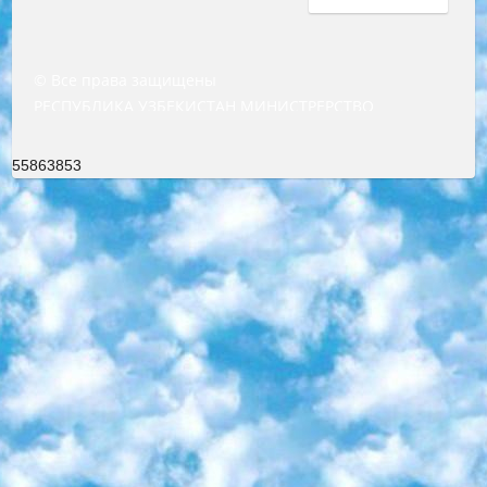
© Все права защищены
РЕСПУБЛИКА УЗБЕКИСТАН МИНИСТРЕРСТВО ДОШКОЛЬНОГО И ШКОЛЬНОГО ОБРАЗОВАНИЯ КОМАНДА в общеобразовательных учреждениях в 2023-2024 учебном году организация и проведение итоговой государственной аттестации обучающихся о Министра дошкольного и школьного образования Республики Узбекистан от 4 марта 2008 года (постановлением Минюста от 20 марта 2008 года № 1778 государственной регистрации) «Итоговое состояние учащихся общего среднего образования на основании положения об утверждении положения об аттестации общего среднего образования выпускной экзамен студентов в образовательных учреждениях в 2023-2024 учебном году В целях организации и прохождения аттестации приказываю: 1. Следующее: перечень предметов, по которым будет проводиться итоговая государственная аттестация и экзамен формы перевода согласно приложению 1; сертификаты международного образца, оценивающие уровень владения иностранными языками перечень согласно приложению 2; 2. Педагогический при специализированных образовательных учреждениях. научно-практический центр квалификации и международной оценки (Д.Давидова) 2024 г. До 25 марта: задания по предметам, по которым будет проводиться итоговая аттестация разработка и утверждение технических условий; итоговая аттестация на основании разработанного предметного задания разработка вопросов по предметам (устно и письменно), экзамен передача; общеобразовательные средние школы и специальные учебные заведения учащиеся выпускных классов школ и интернатов в агентской системе подготовка базы данных экзаменационных материалов и критериев оценки; перевод базы экзаменационных материалов на все языки обучения подать в Республиканский образовательный центр для изготовления; варианты экзаменов на основе разработанных контрольных материалов пусть будут поставлены задачи формирования. 3. Республиканский образовательный центр (Ш.Худайкулов) до 5 апреля 2024 года. до: база данных предоставленных экзаменационных материалов на все языки обучения перевод и экспертиза; для слепых, слабовидящих, глухих, слабослышащих и умственно отсталых детей учащиеся выпускных классов специализированных школ и школ-интернатов база данных экзаменационных материалов на всех преподаваемых языках подготовка критериев оценки; специализированные школы для умственно отсталых детей и технологии для учащихся выпускных классов школ-интернатов разработка соответствующих рекомендаций и критериев проведения ЕГЭ по естествознанию давать задания. 4. Педагогический при специализированных образовательных учреждениях. Научно-практический центр навыков и международной оценки (Д.Давидова), Республика образовательный центр (Худайкулов Ш.) итоговый государственный аттестационный экзамен ориентирован на творческое и логическое мышление при подготовке базы материалов учитывать введение заданий. 5. Следует отметить, что: сертификат государственного образца о знании общеобразовательного предмета и как минимум национальный уровень B1 по предметам на иностранных языках, указанным в Приложении 2. или международно признанный сертификат эквивалентного уровня студенты, изучающие определенный предмет, освобождаются от экзамена; по соответствующим предметам запланирована итоговая государственная аттестация за день до дня, путем жеребьевки Рабочей группой (в письменной форме по предметам, проводимым в форме) из числа сформированных вариантов выбрано 2 варианта; 2 выбранных варианта экзамена анонсированы на официальном сайте министерства и все выпускники по всей стране на основе этих вариантов проводит итоговую государственную аттестацию. 6. Государственное образование учащихся средних общеобразовательных учреждений. знания в соответствии с квалификационными требованиями, которые необходимо приобрести на основании стандартов итоговый (выпускной) контроль для 9 и 11 классов в целях тестирования Экзамены (далее – экзамены) состоят из предметов, перечисленных в приложении 1. будет сделано. 7. Экзамены пройдут с 26 мая по 15 июня 2024 г. (кроме науки физического воспитания). 8. Физическая для учащихся 9 классов общесредних образовательных учреждений. Экзамены по предмету «Образование, квалификация медицина» 1-6 мая 2024 года. сотрудники перевести под присмотр (с отклонениями в физическом или умственном развитии) специализированная школа для детей, школы-интернаты и со сколиозом школы-интернаты санаторного типа для больных детей исключены). 9. Он был слепым, слабовидящим и имел нарушения опорно-двигательного аппарата. экзамены в специализированных школах и интернатах для детей должны проводиться исходя из требований, предъявляемых к общеобразовательным учреждениям (физкультура кроме науки). 10. Специализированная школа для глухих и слабослышащих детей. и экзамены в интернатах и быть реализован в виде письменного теста по математике. 11. Специальность для умственно отсталых детей. Для 9 класса Родной язык и литературное письмо Государственный язык (язык обучения – узбекский). для неклассов) написано Математическое письмо Письменная/устная история Узбекистана Физическое воспитание практично Итоговый контроль Для 11 класса Написание родного языка и литературы (эссе) Математическое письмо Узбекский язык (обучение на узбекском языке) не посещающее общее среднее образование для учреждений)/Образовательное учреждение выбор письменный и устный Иностранный язык письменный/устный Письменная/устная история Узбекистана *По выбору студента:  Химия  Физика  Основы государственного права  География 10 бесплатных образовательных ресурсов - Мы составили подборку онлайн-проектов с интерактивными упражнениями, видеолекциями и статьями. Они помогут вам обрести новые и освежить старые знания бесплатно. 1. «ИНТУИТ» Старейшая образовательная площадка Рунета. Здесь вы найдёте сотни текстовых и видеокурсов на десятки различных тем — от программирования до психологии. Многие курсы подготовлены российскими университетами и крупными международными компаниями вроде Intel и Microsoft. Самостоятельное обучение бесплатное, но желающие могут оплатить услуги персональных наставников. 2. «Смартия» знакомит с актуальными профессиями и подсказывает, как им обучаться. Выбрав заинтересовавшую вас специальность — SMM-специалист, фотограф, веб-дизайнер или другую, — увидите список необходимых для неё умений. Чтобы вы могли освоить их самостоятельно, для каждого умения площадка отображает подборку ссылок на учебные материалы. Хотя «Смартия» ориентируется на русскоязычную аудиторию, часть контента всё же доступна только на английском. 3. «Лекторий Физтеха» Проект Московского физико-технического института (Физтеха). С его помощью вы можете смотреть онлайн серии лекций, записанные на видео в этом вузе. В числе доступных предметов — физика, биология, химия, информационные технологии и другие. К некоторым лекциям администрация ресурса прилагает готовые конспекты, которые можно скачивать в PDF-формате. 4. ITMOcourses Онлайн-площадка Санкт-Петербургского национального исследовательского университета информационных технологий, механики и оптики (ИТМО). Ресурс предоставляет свободный доступ к курсам, разработанным в этом вузе. Каталог материалов разбит на четыре категории: «Оптические системы и технологии», «Приборостроение и робототехника», «Информационные технологии» и «Биотехнологии». Курсы состоят из видеолекций, интерактивных демонстраций и заданий. 5. «КиберЛенинка» Электронная научная библиотека открытого доступа. Каталог площадки регулярно обрастает текстами статей из различных научных изданий. Сгруппированные по журналам и рубрикам публикации можно читать онлайн или скачивать целиком в PDF-формате. Проект нацелен на популяризацию науки за счёт открытого доступа к качественной информации. 6. «ПостНаука» На этом ресурсе публикуют подборки видеолекций, составленные экспертами из разных отраслей и объединённые общими темами. Среди них, к примеру, есть серии «Биоинформатика и геномика», «Культура средневековой Скандинавии» и Cinema Studies о теории кино. Каждая подборка лекций — логически связанная история, рассказанная экспертом от первого лица. Кроме того, на сайте появляются научно-образовательные статьи и тесты на разные темы. 7. «Newочём» Команда проекта «Newочём» отбирает самые интересные тексты из англоязычных СМИ и переводит те из них, за которые голосуют участники сообщества «ВКонтакте». По большей части это научно-популярные статьи. Редакторы придумывают лишь заголовки, в остальном содержание переводов соответствует оригиналам. Полные тексты можно читать прямо в социальной сети. 8. InternetUrok Онлайн-база материалов по основным дисциплинам школьной программы. Информация на сайте структурирована по классам, предметам и темам (урокам). Каждый урок состоит из видеолекций и конспектов. Есть также интерактивные тренажёры и тесты для закрепления пройденного материала. Даже если вы давно окончили школу, возможность повторить программу старших классов всегда может пригодиться. 9. Edutainme Ещё один ресурс об образовании. В отличие от Newtonew, как мне кажется, Edutainme больше ориентируется на представителей индустрии: педагогов, предпринимателей, разработчиков образовательных проектов. Но и любой, кто просто стремится к саморазвитию, найдёт на сайте много полезного и интересного для себя. Например, информацию о новых курсах и образовательных сервисах. 10. Newtonew Онлайн-медиа об образовании и обучении в широком смысле. Авторы Newtonew пишут об инструментах, заведениях, тактиках и стратегиях, которые помогают учить других и получать новые знания самостоятельно. На этой площадке вы найдёте новости, обзоры, аналитические мате
55863853