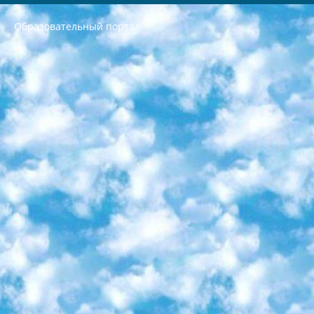
Образовательный портал
РЕСПУБЛИКА УЗБЕКИСТАН МИНИСТРЕРСТВО ДОШКОЛЬНОГО И ШКОЛЬНОГО ОБРАЗОВАНИЯ КОМАНДА в общеобразовательных учреждениях в 2023-2024 учебном году организация и проведение итоговой государственной аттестации обучающихся о Министра дошкольного и школьного образования Республики Узбекистан от 4 марта 2008 года (постановлением Минюста от 20 марта 2008 года № 1778 государственной регистрации) «Итоговое состояние учащихся общего среднего образования на основании положения об утверждении положения об аттестации общего среднего образования выпускной экзамен студентов в образовательных учреждениях в 2023-2024 учебном году В целях организации и прохождения аттестации приказываю: 1. Следующее: перечень предметов, по которым будет проводиться итоговая государственная аттестация и экзамен формы перевода согласно приложению 1; сертификаты международного образца, оценивающие уровень владения иностранными языками перечень согласно приложению 2; 2. Педагогический при специализированных образовательных учреждениях. научно-практический центр квалификации и международной оценки (Д.Давидова) 2024 г. До 25 марта: задания по предметам, по которым будет проводиться итоговая аттестация разработка и утверждение технических условий; итоговая аттестация на основании разработанного предметного задания разработка вопросов по предметам (устно и письменно), экзамен передача; общеобразовательные средние школы и специальные учебные заведения учащиеся выпускных классов школ и интернатов в агентской системе подготовка базы данных экзаменационных материалов и критериев оценки; перевод базы экзаменационных материалов на все языки обучения подать в Республиканский образовательный центр для изготовления; варианты экзаменов на основе разработанных контрольных материалов пусть будут поставлены задачи формирования. 3. Республиканский образовательный центр (Ш.Худайкулов) до 5 апреля 2024 года. до: база данных предоставленных экзаменационных материалов на все языки обучения перевод и экспертиза; для слепых, слабовидящих, глухих, слабослышащих и умственно отсталых детей учащиеся выпускных классов специализированных школ и школ-интернатов база данных экзаменационных материалов на всех преподаваемых языках подготовка критериев оценки; специализированные школы для умственно отсталых детей и технологии для учащихся выпускных классов школ-интернатов разработка соответствующих рекомендаций и критериев проведения ЕГЭ по естествознанию давать задания. 4. Педагогический при специализированных образовательных учреждениях. Научно-практический центр навыков и международной оценки (Д.Давидова), Республика образовательный центр (Худайкулов Ш.) итоговый государственный аттестационный экзамен ориентирован на творческое и логическое мышление при подготовке базы материалов учитывать введение заданий. 5. Следует отметить, что: сертификат государственного образца о знании общеобразовательного предмета и как минимум национальный уровень B1 по предметам на иностранных языках, указанным в Приложении 2. или международно признанный сертификат эквивалентного уровня студенты, изучающие определенный предмет, освобождаются от экзамена; по соответствующим предметам запланирована итоговая государственная аттестация за день до дня, путем жеребьевки Рабочей группой (в письменной форме по предметам, проводимым в форме) из числа сформированных вариантов выбрано 2 варианта; 2 выбранных варианта экзамена анонсированы на официальном сайте министерства и все выпускники по всей стране на основе этих вариантов проводит итоговую государственную аттестацию. 6. Государственное образование учащихся средних общеобразовательных учреждений. знания в соответствии с квалификационными требованиями, которые необходимо приобрести на основании стандартов итоговый (выпускной) контроль для 9 и 11 классов в целях тестирования Экзамены (далее – экзамены) состоят из предметов, перечисленных в приложении 1. будет сделано. 7. Экзамены пройдут с 26 мая по 15 июня 2024 г. (кроме науки физического воспитания). 8. Физическая для учащихся 9 классов общесредних образовательных учреждений. Экзамены по предмету «Образование, квалификация медицина» 1-6 мая 2024 года. сотрудники перевести под присмотр (с отклонениями в физическом или умственном развитии) специализированная школа для детей, школы-интернаты и со сколиозом школы-интернаты санаторного типа для больных детей исключены). 9. Он был слепым, слабовидящим и имел нарушения опорно-двигательного аппарата. экзамены в специализированных школах и интернатах для детей должны проводиться исходя из требований, предъявляемых к общеобразовательным учреждениям (физкультура кроме науки). 10. Специализированная школа для глухих и слабослышащих детей. и экзамены в интернатах и быть реализован в виде письменного теста по математике. 11. Специальность для умственно отсталых детей. Для 9 класса Родной язык и литературное письмо Государственный язык (язык обучения – узбекский). для неклассов) написано Математическое письмо Письменная/устная история Узбекистана Физическое воспитание практично Итоговый контроль Для 11 класса Написание родного языка и литературы (эссе) Математическое письмо Узбекский язык (обучение на узбекском языке) не посещающее общее среднее образование для учреждений)/Образовательное учреждение выбор письменный и устный Иностранный язык письменный/устный Письменная/устная история Узбекистана *По выбору студента:  Химия  Физика  Основы государственного права  География 10 бесплатных образовательных ресурсов - Мы составили подборку онлайн-проектов с интерактивными упражнениями, видеолекциями и статьями. Они помогут вам обрести новые и освежить старые знания бесплатно. 1. «ИНТУИТ» Старейшая образовательная площадка Рунета. Здесь вы найдёте сотни текстовых и видеокурсов на десятки различных тем — от программирования до психологии. Многие курсы подготовлены российскими университетами и крупными международными компаниями вроде Intel и Microsoft. Самостоятельное обучение бесплатное, но желающие могут оплатить услуги персональных наставников. 2. «Смартия» знакомит с актуальными профессиями и подсказывает, как им обучаться. Выбрав заинтересовавшую вас специальность — SMM-специалист, фотограф, веб-дизайнер или другую, — увидите список необходимых для неё умений. Чтобы вы могли освоить их самостоятельно, для каждого умения площадка отображает подборку ссылок на учебные материалы. Хотя «Смартия» ориентируется на русскоязычную аудиторию, часть контента всё же доступна только на английском. 3. «Лекторий Физтеха» Проект Московского физико-технического института (Физтеха). С его помощью вы можете смотреть онлайн серии лекций, записанные на видео в этом вузе. В числе доступных предметов — физика, биология, химия, информационные технологии и другие. К некоторым лекциям администрация ресурса прилагает готовые конспекты, которые можно скачивать в PDF-формате. 4. ITMOcourses Онлайн-площадка Санкт-Петербургского национального исследовательского университета информационных технологий, механики и оптики (ИТМО). Ресурс предоставляет свободный доступ к курсам, разработанным в этом вузе. Каталог материалов разбит на четыре категории: «Оптические системы и технологии», «Приборостроение и робототехника», «Информационные технологии» и «Биотехнологии». Курсы состоят из видеолекций, интерактивных демонстраций и заданий. 5. «КиберЛенинка» Электронная научная библиотека открытого доступа. Каталог площадки регулярно обрастает текстами статей из различных научных изданий. Сгруппированные по журналам и рубрикам публикации можно читать онлайн или скачивать целиком в PDF-формате. Проект нацелен на популяризацию науки за счёт открытого доступа к качественной информации. 6. «ПостНаука» На этом ресурсе публикуют подборки видеолекций, составленные экспертами из разных отраслей и объединённые общими темами. Среди них, к примеру, есть серии «Биоинформатика и геномика», «Культура средневековой Скандинавии» и Cinema Studies о теории кино. Каждая подборка лекций — логически связанная история, рассказанная экспертом от первого лица. Кроме того, на сайте появляются научно-образовательные статьи и тесты на разные темы. 7. «Newочём» Команда проекта «Newочём» отбирает самые интересные тексты из англоязычных СМИ и переводит те из них, за которые голосуют участники сообщества «ВКонтакте». По большей части это научно-популярные статьи. Редакторы придумывают лишь заголовки, в остальном содержание переводов соответствует оригиналам. Полные тексты можно читать прямо в социальной сети. 8. InternetUrok Онлайн-база материалов по основным дисциплинам школьной программы. Информация на сайте структурирована по классам, предметам и темам (урокам). Каждый урок состоит из видеолекций и конспектов. Есть также интерактивные тренажёры и тесты для закрепления пройденного материала. Даже если вы давно окончили школу, возможность повторить программу старших классов всегда может пригодиться. 9. Edutainme Ещё один ресурс об образовании. В отличие от Newtonew, как мне кажется, Edutainme больше ориентируется на представителей индустрии: педагогов, предпринимателей, разработчиков образовательных проектов. Но и любой, кто просто стремится к саморазвитию, найдёт на сайте много полезного и интересного для себя. Например, информацию о новых курсах и образовательных сервисах. 10. Newtonew Онлайн-медиа об образовании и обучении в широком смысле. Авторы Newtonew пишут об инструментах, заведениях, тактиках и стратегиях, которые помогают учить других и получать новые знания самостоятельно. На этой площадке вы найдёте новости, обзоры, аналитические мат