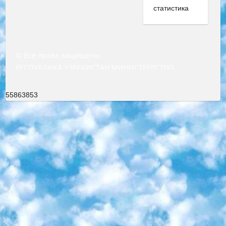
© Все права защищены
РЕСПУБЛИКА УЗБЕКИСТАН МИНИСТРЕРСТВО ДОШКОЛЬНОГО И ШКОЛЬНОГО ОБРАЗОВАНИЯ КОМАНДА в общеобразовательных учреждениях в 2023-2024 учебном году организация и проведение итоговой государственной аттестации обучающихся о Министра дошкольного и школьного образования Республики Узбекистан от 4 марта 2008 года (постановлением Минюста от 20 марта 2008 года № 1778 государственной регистрации) «Итоговое состояние учащихся общего среднего образования на основании положения об утверждении положения об аттестации общего среднего образования выпускной экзамен студентов в образовательных учреждениях в 2023-2024 учебном году В целях организации и прохождения аттестации приказываю: 1. Следующее: перечень предметов, по которым будет проводиться итоговая государственная аттестация и экзамен формы перевода согласно приложению 1; сертификаты международного образца, оценивающие уровень владения иностранными языками перечень согласно приложению 2; 2. Педагогический при специализированных образовательных учреждениях. научно-практический центр квалификации и международной оценки (Д.Давидова) 2024 г. До 25 марта: задания по предметам, по которым будет проводиться итоговая аттестация разработка и утверждение технических условий; итоговая аттестация на основании разработанного предметного задания разработка вопросов по предметам (устно и письменно), экзамен передача; общеобразовательные средние школы и специальные учебные заведения учащиеся выпускных классов школ и интернатов в агентской системе подготовка базы данных экзаменационных материалов и критериев оценки; перевод базы экзаменационных материалов на все языки обучения подать в Республиканский образовательный центр для изготовления; варианты экзаменов на основе разработанных контрольных материалов пусть будут поставлены задачи формирования. 3. Республиканский образовательный центр (Ш.Худайкулов) до 5 апреля 2024 года. до: база данных предоставленных экзаменационных материалов на все языки обучения перевод и экспертиза; для слепых, слабовидящих, глухих, слабослышащих и умственно отсталых детей учащиеся выпускных классов специализированных школ и школ-интернатов база данных экзаменационных материалов на всех преподаваемых языках подготовка критериев оценки; специализированные школы для умственно отсталых детей и технологии для учащихся выпускных классов школ-интернатов разработка соответствующих рекомендаций и критериев проведения ЕГЭ по естествознанию давать задания. 4. Педагогический при специализированных образовательных учреждениях. Научно-практический центр навыков и международной оценки (Д.Давидова), Республика образовательный центр (Худайкулов Ш.) итоговый государственный аттестационный экзамен ориентирован на творческое и логическое мышление при подготовке базы материалов учитывать введение заданий. 5. Следует отметить, что: сертификат государственного образца о знании общеобразовательного предмета и как минимум национальный уровень B1 по предметам на иностранных языках, указанным в Приложении 2. или международно признанный сертификат эквивалентного уровня студенты, изучающие определенный предмет, освобождаются от экзамена; по соответствующим предметам запланирована итоговая государственная аттестация за день до дня, путем жеребьевки Рабочей группой (в письменной форме по предметам, проводимым в форме) из числа сформированных вариантов выбрано 2 варианта; 2 выбранных варианта экзамена анонсированы на официальном сайте министерства и все выпускники по всей стране на основе этих вариантов проводит итоговую государственную аттестацию. 6. Государственное образование учащихся средних общеобразовательных учреждений. знания в соответствии с квалификационными требованиями, которые необходимо приобрести на основании стандартов итоговый (выпускной) контроль для 9 и 11 классов в целях тестирования Экзамены (далее – экзамены) состоят из предметов, перечисленных в приложении 1. будет сделано. 7. Экзамены пройдут с 26 мая по 15 июня 2024 г. (кроме науки физического воспитания). 8. Физическая для учащихся 9 классов общесредних образовательных учреждений. Экзамены по предмету «Образование, квалификация медицина» 1-6 мая 2024 года. сотрудники перевести под присмотр (с отклонениями в физическом или умственном развитии) специализированная школа для детей, школы-интернаты и со сколиозом школы-интернаты санаторного типа для больных детей исключены). 9. Он был слепым, слабовидящим и имел нарушения опорно-двигательного аппарата. экзамены в специализированных школах и интернатах для детей должны проводиться исходя из требований, предъявляемых к общеобразовательным учреждениям (физкультура кроме науки). 10. Специализированная школа для глухих и слабослышащих детей. и экзамены в интернатах и быть реализован в виде письменного теста по математике. 11. Специальность для умственно отсталых детей. Для 9 класса Родной язык и литературное письмо Государственный язык (язык обучения – узбекский). для неклассов) написано Математическое письмо Письменная/устная история Узбекистана Физическое воспитание практично Итоговый контроль Для 11 класса Написание родного языка и литературы (эссе) Математическое письмо Узбекский язык (обучение на узбекском языке) не посещающее общее среднее образование для учреждений)/Образовательное учреждение выбор письменный и устный Иностранный язык письменный/устный Письменная/устная история Узбекистана *По выбору студента:  Химия  Физика  Основы государственного права  География 10 бесплатных образовательных ресурсов - Мы составили подборку онлайн-проектов с интерактивными упражнениями, видеолекциями и статьями. Они помогут вам обрести новые и освежить старые знания бесплатно. 1. «ИНТУИТ» Старейшая образовательная площадка Рунета. Здесь вы найдёте сотни текстовых и видеокурсов на десятки различных тем — от программирования до психологии. Многие курсы подготовлены российскими университетами и крупными международными компаниями вроде Intel и Microsoft. Самостоятельное обучение бесплатное, но желающие могут оплатить услуги персональных наставников. 2. «Смартия» знакомит с актуальными профессиями и подсказывает, как им обучаться. Выбрав заинтересовавшую вас специальность — SMM-специалист, фотограф, веб-дизайнер или другую, — увидите список необходимых для неё умений. Чтобы вы могли освоить их самостоятельно, для каждого умения площадка отображает подборку ссылок на учебные материалы. Хотя «Смартия» ориентируется на русскоязычную аудиторию, часть контента всё же доступна только на английском. 3. «Лекторий Физтеха» Проект Московского физико-технического института (Физтеха). С его помощью вы можете смотреть онлайн серии лекций, записанные на видео в этом вузе. В числе доступных предметов — физика, биология, химия, информационные технологии и другие. К некоторым лекциям администрация ресурса прилагает готовые конспекты, которые можно скачивать в PDF-формате. 4. ITMOcourses Онлайн-площадка Санкт-Петербургского национального исследовательского университета информационных технологий, механики и оптики (ИТМО). Ресурс предоставляет свободный доступ к курсам, разработанным в этом вузе. Каталог материалов разбит на четыре категории: «Оптические системы и технологии», «Приборостроение и робототехника», «Информационные технологии» и «Биотехнологии». Курсы состоят из видеолекций, интерактивных демонстраций и заданий. 5. «КиберЛенинка» Электронная научная библиотека открытого доступа. Каталог площадки регулярно обрастает текстами статей из различных научных изданий. Сгруппированные по журналам и рубрикам публикации можно читать онлайн или скачивать целиком в PDF-формате. Проект нацелен на популяризацию науки за счёт открытого доступа к качественной информации. 6. «ПостНаука» На этом ресурсе публикуют подборки видеолекций, составленные экспертами из разных отраслей и объединённые общими темами. Среди них, к примеру, есть серии «Биоинформатика и геномика», «Культура средневековой Скандинавии» и Cinema Studies о теории кино. Каждая подборка лекций — логически связанная история, рассказанная экспертом от первого лица. Кроме того, на сайте появляются научно-образовательные статьи и тесты на разные темы. 7. «Newочём» Команда проекта «Newочём» отбирает самые интересные тексты из англоязычных СМИ и переводит те из них, за которые голосуют участники сообщества «ВКонтакте». По большей части это научно-популярные статьи. Редакторы придумывают лишь заголовки, в остальном содержание переводов соответствует оригиналам. Полные тексты можно читать прямо в социальной сети. 8. InternetUrok Онлайн-база материалов по основным дисциплинам школьной программы. Информация на сайте структурирована по классам, предметам и темам (урокам). Каждый урок состоит из видеолекций и конспектов. Есть также интерактивные тренажёры и тесты для закрепления пройденного материала. Даже если вы давно окончили школу, возможность повторить программу старших классов всегда может пригодиться. 9. Edutainme Ещё один ресурс об образовании. В отличие от Newtonew, как мне кажется, Edutainme больше ориентируется на представителей индустрии: педагогов, предпринимателей, разработчиков образовательных проектов. Но и любой, кто просто стремится к саморазвитию, найдёт на сайте много полезного и интересного для себя. Например, информацию о новых курсах и образовательных сервисах. 10. Newtonew Онлайн-медиа об образовании и обучении в широком смысле. Авторы Newtonew пишут об инструментах, заведениях, тактиках и стратегиях, которые помогают учить других и получать новые знания самостоятельно. На этой площадке вы найдёте новости, обзоры, аналитические мате
55863853