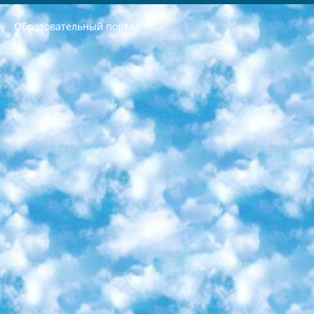
Образовательный портал
РЕСПУБЛИКА УЗБЕКИСТАН МИНИСТРЕРСТВО ДОШКОЛЬНОГО И ШКОЛЬНОГО ОБРАЗОВАНИЯ КОМАНДА в общеобразовательных учреждениях в 2023-2024 учебном году организация и проведение итоговой государственной аттестации обучающихся о Министра дошкольного и школьного образования Республики Узбекистан от 4 марта 2008 года (постановлением Минюста от 20 марта 2008 года № 1778 государственной регистрации) «Итоговое состояние учащихся общего среднего образования на основании положения об утверждении положения об аттестации общего среднего образования выпускной экзамен студентов в образовательных учреждениях в 2023-2024 учебном году В целях организации и прохождения аттестации приказываю: 1. Следующее: перечень предметов, по которым будет проводиться итоговая государственная аттестация и экзамен формы перевода согласно приложению 1; сертификаты международного образца, оценивающие уровень владения иностранными языками перечень согласно приложению 2; 2. Педагогический при специализированных образовательных учреждениях. научно-практический центр квалификации и международной оценки (Д.Давидова) 2024 г. До 25 марта: задания по предметам, по которым будет проводиться итоговая аттестация разработка и утверждение технических условий; итоговая аттестация на основании разработанного предметного задания разработка вопросов по предметам (устно и письменно), экзамен передача; общеобразовательные средние школы и специальные учебные заведения учащиеся выпускных классов школ и интернатов в агентской системе подготовка базы данных экзаменационных материалов и критериев оценки; перевод базы экзаменационных материалов на все языки обучения подать в Республиканский образовательный центр для изготовления; варианты экзаменов на основе разработанных контрольных материалов пусть будут поставлены задачи формирования. 3. Республиканский образовательный центр (Ш.Худайкулов) до 5 апреля 2024 года. до: база данных предоставленных экзаменационных материалов на все языки обучения перевод и экспертиза; для слепых, слабовидящих, глухих, слабослышащих и умственно отсталых детей учащиеся выпускных классов специализированных школ и школ-интернатов база данных экзаменационных материалов на всех преподаваемых языках подготовка критериев оценки; специализированные школы для умственно отсталых детей и технологии для учащихся выпускных классов школ-интернатов разработка соответствующих рекомендаций и критериев проведения ЕГЭ по естествознанию давать задания. 4. Педагогический при специализированных образовательных учреждениях. Научно-практический центр навыков и международной оценки (Д.Давидова), Республика образовательный центр (Худайкулов Ш.) итоговый государственный аттестационный экзамен ориентирован на творческое и логическое мышление при подготовке базы материалов учитывать введение заданий. 5. Следует отметить, что: сертификат государственного образца о знании общеобразовательного предмета и как минимум национальный уровень B1 по предметам на иностранных языках, указанным в Приложении 2. или международно признанный сертификат эквивалентного уровня студенты, изучающие определенный предмет, освобождаются от экзамена; по соответствующим предметам запланирована итоговая государственная аттестация за день до дня, путем жеребьевки Рабочей группой (в письменной форме по предметам, проводимым в форме) из числа сформированных вариантов выбрано 2 варианта; 2 выбранных варианта экзамена анонсированы на официальном сайте министерства и все выпускники по всей стране на основе этих вариантов проводит итоговую государственную аттестацию. 6. Государственное образование учащихся средних общеобразовательных учреждений. знания в соответствии с квалификационными требованиями, которые необходимо приобрести на основании стандартов итоговый (выпускной) контроль для 9 и 11 классов в целях тестирования Экзамены (далее – экзамены) состоят из предметов, перечисленных в приложении 1. будет сделано. 7. Экзамены пройдут с 26 мая по 15 июня 2024 г. (кроме науки физического воспитания). 8. Физическая для учащихся 9 классов общесредних образовательных учреждений. Экзамены по предмету «Образование, квалификация медицина» 1-6 мая 2024 года. сотрудники перевести под присмотр (с отклонениями в физическом или умственном развитии) специализированная школа для детей, школы-интернаты и со сколиозом школы-интернаты санаторного типа для больных детей исключены). 9. Он был слепым, слабовидящим и имел нарушения опорно-двигательного аппарата. экзамены в специализированных школах и интернатах для детей должны проводиться исходя из требований, предъявляемых к общеобразовательным учреждениям (физкультура кроме науки). 10. Специализированная школа для глухих и слабослышащих детей. и экзамены в интернатах и быть реализован в виде письменного теста по математике. 11. Специальность для умственно отсталых детей. Для 9 класса Родной язык и литературное письмо Государственный язык (язык обучения – узбекский). для неклассов) написано Математическое письмо Письменная/устная история Узбекистана Физическое воспитание практично Итоговый контроль Для 11 класса Написание родного языка и литературы (эссе) Математическое письмо Узбекский язык (обучение на узбекском языке) не посещающее общее среднее образование для учреждений)/Образовательное учреждение выбор письменный и устный Иностранный язык письменный/устный Письменная/устная история Узбекистана *По выбору студента:  Химия  Физика  Основы государственного права  География 10 бесплатных образовательных ресурсов - Мы составили подборку онлайн-проектов с интерактивными упражнениями, видеолекциями и статьями. Они помогут вам обрести новые и освежить старые знания бесплатно. 1. «ИНТУИТ» Старейшая образовательная площадка Рунета. Здесь вы найдёте сотни текстовых и видеокурсов на десятки различных тем — от программирования до психологии. Многие курсы подготовлены российскими университетами и крупными международными компаниями вроде Intel и Microsoft. Самостоятельное обучение бесплатное, но желающие могут оплатить услуги персональных наставников. 2. «Смартия» знакомит с актуальными профессиями и подсказывает, как им обучаться. Выбрав заинтересовавшую вас специальность — SMM-специалист, фотограф, веб-дизайнер или другую, — увидите список необходимых для неё умений. Чтобы вы могли освоить их самостоятельно, для каждого умения площадка отображает подборку ссылок на учебные материалы. Хотя «Смартия» ориентируется на русскоязычную аудиторию, часть контента всё же доступна только на английском. 3. «Лекторий Физтеха» Проект Московского физико-технического института (Физтеха). С его помощью вы можете смотреть онлайн серии лекций, записанные на видео в этом вузе. В числе доступных предметов — физика, биология, химия, информационные технологии и другие. К некоторым лекциям администрация ресурса прилагает готовые конспекты, которые можно скачивать в PDF-формате. 4. ITMOcourses Онлайн-площадка Санкт-Петербургского национального исследовательского университета информационных технологий, механики и оптики (ИТМО). Ресурс предоставляет свободный доступ к курсам, разработанным в этом вузе. Каталог материалов разбит на четыре категории: «Оптические системы и технологии», «Приборостроение и робототехника», «Информационные технологии» и «Биотехнологии». Курсы состоят из видеолекций, интерактивных демонстраций и заданий. 5. «КиберЛенинка» Электронная научная библиотека открытого доступа. Каталог площадки регулярно обрастает текстами статей из различных научных изданий. Сгруппированные по журналам и рубрикам публикации можно читать онлайн или скачивать целиком в PDF-формате. Проект нацелен на популяризацию науки за счёт открытого доступа к качественной информации. 6. «ПостНаука» На этом ресурсе публикуют подборки видеолекций, составленные экспертами из разных отраслей и объединённые общими темами. Среди них, к примеру, есть серии «Биоинформатика и геномика», «Культура средневековой Скандинавии» и Cinema Studies о теории кино. Каждая подборка лекций — логически связанная история, рассказанная экспертом от первого лица. Кроме того, на сайте появляются научно-образовательные статьи и тесты на разные темы. 7. «Newочём» Команда проекта «Newочём» отбирает самые интересные тексты из англоязычных СМИ и переводит те из них, за которые голосуют участники сообщества «ВКонтакте». По большей части это научно-популярные статьи. Редакторы придумывают лишь заголовки, в остальном содержание переводов соответствует оригиналам. Полные тексты можно читать прямо в социальной сети. 8. InternetUrok Онлайн-база материалов по основным дисциплинам школьной программы. Информация на сайте структурирована по классам, предметам и темам (урокам). Каждый урок состоит из видеолекций и конспектов. Есть также интерактивные тренажёры и тесты для закрепления пройденного материала. Даже если вы давно окончили школу, возможность повторить программу старших классов всегда может пригодиться. 9. Edutainme Ещё один ресурс об образовании. В отличие от Newtonew, как мне кажется, Edutainme больше ориентируется на представителей индустрии: педагогов, предпринимателей, разработчиков образовательных проектов. Но и любой, кто просто стремится к саморазвитию, найдёт на сайте много полезного и интересного для себя. Например, информацию о новых курсах и образовательных сервисах. 10. Newtonew Онлайн-медиа об образовании и обучении в широком смысле. Авторы Newtonew пишут об инструментах, заведениях, тактиках и стратегиях, которые помогают учить других и получать новые знания самостоятельно. На этой площадке вы найдёте новости, обзоры, аналитические мат