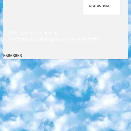
© Все права защищены
РЕСПУБЛИКА УЗБЕКИСТАН МИНИСТРЕРСТВО ДОШКОЛЬНОГО И ШКОЛЬНОГО ОБРАЗОВАНИЯ КОМАНДА в общеобразовательных учреждениях в 2023-2024 учебном году организация и проведение итоговой государственной аттестации обучающихся о Министра дошкольного и школьного образования Республики Узбекистан от 4 марта 2008 года (постановлением Минюста от 20 марта 2008 года № 1778 государственной регистрации) «Итоговое состояние учащихся общего среднего образования на основании положения об утверждении положения об аттестации общего среднего образования выпускной экзамен студентов в образовательных учреждениях в 2023-2024 учебном году В целях организации и прохождения аттестации приказываю: 1. Следующее: перечень предметов, по которым будет проводиться итоговая государственная аттестация и экзамен формы перевода согласно приложению 1; сертификаты международного образца, оценивающие уровень владения иностранными языками перечень согласно приложению 2; 2. Педагогический при специализированных образовательных учреждениях. научно-практический центр квалификации и международной оценки (Д.Давидова) 2024 г. До 25 марта: задания по предметам, по которым будет проводиться итоговая аттестация разработка и утверждение технических условий; итоговая аттестация на основании разработанного предметного задания разработка вопросов по предметам (устно и письменно), экзамен передача; общеобразовательные средние школы и специальные учебные заведения учащиеся выпускных классов школ и интернатов в агентской системе подготовка базы данных экзаменационных материалов и критериев оценки; перевод базы экзаменационных материалов на все языки обучения подать в Республиканский образовательный центр для изготовления; варианты экзаменов на основе разработанных контрольных материалов пусть будут поставлены задачи формирования. 3. Республиканский образовательный центр (Ш.Худайкулов) до 5 апреля 2024 года. до: база данных предоставленных экзаменационных материалов на все языки обучения перевод и экспертиза; для слепых, слабовидящих, глухих, слабослышащих и умственно отсталых детей учащиеся выпускных классов специализированных школ и школ-интернатов база данных экзаменационных материалов на всех преподаваемых языках подготовка критериев оценки; специализированные школы для умственно отсталых детей и технологии для учащихся выпускных классов школ-интернатов разработка соответствующих рекомендаций и критериев проведения ЕГЭ по естествознанию давать задания. 4. Педагогический при специализированных образовательных учреждениях. Научно-практический центр навыков и международной оценки (Д.Давидова), Республика образовательный центр (Худайкулов Ш.) итоговый государственный аттестационный экзамен ориентирован на творческое и логическое мышление при подготовке базы материалов учитывать введение заданий. 5. Следует отметить, что: сертификат государственного образца о знании общеобразовательного предмета и как минимум национальный уровень B1 по предметам на иностранных языках, указанным в Приложении 2. или международно признанный сертификат эквивалентного уровня студенты, изучающие определенный предмет, освобождаются от экзамена; по соответствующим предметам запланирована итоговая государственная аттестация за день до дня, путем жеребьевки Рабочей группой (в письменной форме по предметам, проводимым в форме) из числа сформированных вариантов выбрано 2 варианта; 2 выбранных варианта экзамена анонсированы на официальном сайте министерства и все выпускники по всей стране на основе этих вариантов проводит итоговую государственную аттестацию. 6. Государственное образование учащихся средних общеобразовательных учреждений. знания в соответствии с квалификационными требованиями, которые необходимо приобрести на основании стандартов итоговый (выпускной) контроль для 9 и 11 классов в целях тестирования Экзамены (далее – экзамены) состоят из предметов, перечисленных в приложении 1. будет сделано. 7. Экзамены пройдут с 26 мая по 15 июня 2024 г. (кроме науки физического воспитания). 8. Физическая для учащихся 9 классов общесредних образовательных учреждений. Экзамены по предмету «Образование, квалификация медицина» 1-6 мая 2024 года. сотрудники перевести под присмотр (с отклонениями в физическом или умственном развитии) специализированная школа для детей, школы-интернаты и со сколиозом школы-интернаты санаторного типа для больных детей исключены). 9. Он был слепым, слабовидящим и имел нарушения опорно-двигательного аппарата. экзамены в специализированных школах и интернатах для детей должны проводиться исходя из требований, предъявляемых к общеобразовательным учреждениям (физкультура кроме науки). 10. Специализированная школа для глухих и слабослышащих детей. и экзамены в интернатах и быть реализован в виде письменного теста по математике. 11. Специальность для умственно отсталых детей. Для 9 класса Родной язык и литературное письмо Государственный язык (язык обучения – узбекский). для неклассов) написано Математическое письмо Письменная/устная история Узбекистана Физическое воспитание практично Итоговый контроль Для 11 класса Написание родного языка и литературы (эссе) Математическое письмо Узбекский язык (обучение на узбекском языке) не посещающее общее среднее образование для учреждений)/Образовательное учреждение выбор письменный и устный Иностранный язык письменный/устный Письменная/устная история Узбекистана *По выбору студента:  Химия  Физика  Основы государственного права  География 10 бесплатных образовательных ресурсов - Мы составили подборку онлайн-проектов с интерактивными упражнениями, видеолекциями и статьями. Они помогут вам обрести новые и освежить старые знания бесплатно. 1. «ИНТУИТ» Старейшая образовательная площадка Рунета. Здесь вы найдёте сотни текстовых и видеокурсов на десятки различных тем — от программирования до психологии. Многие курсы подготовлены российскими университетами и крупными международными компаниями вроде Intel и Microsoft. Самостоятельное обучение бесплатное, но желающие могут оплатить услуги персональных наставников. 2. «Смартия» знакомит с актуальными профессиями и подсказывает, как им обучаться. Выбрав заинтересовавшую вас специальность — SMM-специалист, фотограф, веб-дизайнер или другую, — увидите список необходимых для неё умений. Чтобы вы могли освоить их самостоятельно, для каждого умения площадка отображает подборку ссылок на учебные материалы. Хотя «Смартия» ориентируется на русскоязычную аудиторию, часть контента всё же доступна только на английском. 3. «Лекторий Физтеха» Проект Московского физико-технического института (Физтеха). С его помощью вы можете смотреть онлайн серии лекций, записанные на видео в этом вузе. В числе доступных предметов — физика, биология, химия, информационные технологии и другие. К некоторым лекциям администрация ресурса прилагает готовые конспекты, которые можно скачивать в PDF-формате. 4. ITMOcourses Онлайн-площадка Санкт-Петербургского национального исследовательского университета информационных технологий, механики и оптики (ИТМО). Ресурс предоставляет свободный доступ к курсам, разработанным в этом вузе. Каталог материалов разбит на четыре категории: «Оптические системы и технологии», «Приборостроение и робототехника», «Информационные технологии» и «Биотехнологии». Курсы состоят из видеолекций, интерактивных демонстраций и заданий. 5. «КиберЛенинка» Электронная научная библиотека открытого доступа. Каталог площадки регулярно обрастает текстами статей из различных научных изданий. Сгруппированные по журналам и рубрикам публикации можно читать онлайн или скачивать целиком в PDF-формате. Проект нацелен на популяризацию науки за счёт открытого доступа к качественной информации. 6. «ПостНаука» На этом ресурсе публикуют подборки видеолекций, составленные экспертами из разных отраслей и объединённые общими темами. Среди них, к примеру, есть серии «Биоинформатика и геномика», «Культура средневековой Скандинавии» и Cinema Studies о теории кино. Каждая подборка лекций — логически связанная история, рассказанная экспертом от первого лица. Кроме того, на сайте появляются научно-образовательные статьи и тесты на разные темы. 7. «Newочём» Команда проекта «Newочём» отбирает самые интересные тексты из англоязычных СМИ и переводит те из них, за которые голосуют участники сообщества «ВКонтакте». По большей части это научно-популярные статьи. Редакторы придумывают лишь заголовки, в остальном содержание переводов соответствует оригиналам. Полные тексты можно читать прямо в социальной сети. 8. InternetUrok Онлайн-база материалов по основным дисциплинам школьной программы. Информация на сайте структурирована по классам, предметам и темам (урокам). Каждый урок состоит из видеолекций и конспектов. Есть также интерактивные тренажёры и тесты для закрепления пройденного материала. Даже если вы давно окончили школу, возможность повторить программу старших классов всегда может пригодиться. 9. Edutainme Ещё один ресурс об образовании. В отличие от Newtonew, как мне кажется, Edutainme больше ориентируется на представителей индустрии: педагогов, предпринимателей, разработчиков образовательных проектов. Но и любой, кто просто стремится к саморазвитию, найдёт на сайте много полезного и интересного для себя. Например, информацию о новых курсах и образовательных сервисах. 10. Newtonew Онлайн-медиа об образовании и обучении в широком смысле. Авторы Newtonew пишут об инструментах, заведениях, тактиках и стратегиях, которые помогают учить других и получать новые знания самостоятельно. На этой площадке вы найдёте новости, обзоры, аналитические мате
55863853