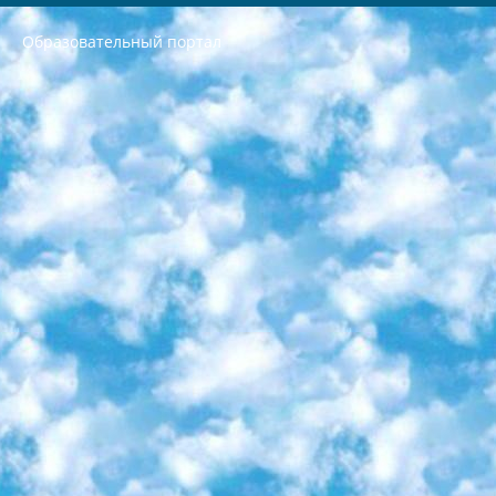
Образовательный портал
РЕСПУБЛИКА УЗБЕКИСТАН МИНИСТРЕРСТВО ДОШКОЛЬНОГО И ШКОЛЬНОГО ОБРАЗОВАНИЯ КОМАНДА в общеобразовательных учреждениях в 2023-2024 учебном году организация и проведение итоговой государственной аттестации обучающихся о Министра дошкольного и школьного образования Республики Узбекистан от 4 марта 2008 года (постановлением Минюста от 20 марта 2008 года № 1778 государственной регистрации) «Итоговое состояние учащихся общего среднего образования на основании положения об утверждении положения об аттестации общего среднего образования выпускной экзамен студентов в образовательных учреждениях в 2023-2024 учебном году В целях организации и прохождения аттестации приказываю: 1. Следующее: перечень предметов, по которым будет проводиться итоговая государственная аттестация и экзамен формы перевода согласно приложению 1; сертификаты международного образца, оценивающие уровень владения иностранными языками перечень согласно приложению 2; 2. Педагогический при специализированных образовательных учреждениях. научно-практический центр квалификации и международной оценки (Д.Давидова) 2024 г. До 25 марта: задания по предметам, по которым будет проводиться итоговая аттестация разработка и утверждение технических условий; итоговая аттестация на основании разработанного предметного задания разработка вопросов по предметам (устно и письменно), экзамен передача; общеобразовательные средние школы и специальные учебные заведения учащиеся выпускных классов школ и интернатов в агентской системе подготовка базы данных экзаменационных материалов и критериев оценки; перевод базы экзаменационных материалов на все языки обучения подать в Республиканский образовательный центр для изготовления; варианты экзаменов на основе разработанных контрольных материалов пусть будут поставлены задачи формирования. 3. Республиканский образовательный центр (Ш.Худайкулов) до 5 апреля 2024 года. до: база данных предоставленных экзаменационных материалов на все языки обучения перевод и экспертиза; для слепых, слабовидящих, глухих, слабослышащих и умственно отсталых детей учащиеся выпускных классов специализированных школ и школ-интернатов база данных экзаменационных материалов на всех преподаваемых языках подготовка критериев оценки; специализированные школы для умственно отсталых детей и технологии для учащихся выпускных классов школ-интернатов разработка соответствующих рекомендаций и критериев проведения ЕГЭ по естествознанию давать задания. 4. Педагогический при специализированных образовательных учреждениях. Научно-практический центр навыков и международной оценки (Д.Давидова), Республика образовательный центр (Худайкулов Ш.) итоговый государственный аттестационный экзамен ориентирован на творческое и логическое мышление при подготовке базы материалов учитывать введение заданий. 5. Следует отметить, что: сертификат государственного образца о знании общеобразовательного предмета и как минимум национальный уровень B1 по предметам на иностранных языках, указанным в Приложении 2. или международно признанный сертификат эквивалентного уровня студенты, изучающие определенный предмет, освобождаются от экзамена; по соответствующим предметам запланирована итоговая государственная аттестация за день до дня, путем жеребьевки Рабочей группой (в письменной форме по предметам, проводимым в форме) из числа сформированных вариантов выбрано 2 варианта; 2 выбранных варианта экзамена анонсированы на официальном сайте министерства и все выпускники по всей стране на основе этих вариантов проводит итоговую государственную аттестацию. 6. Государственное образование учащихся средних общеобразовательных учреждений. знания в соответствии с квалификационными требованиями, которые необходимо приобрести на основании стандартов итоговый (выпускной) контроль для 9 и 11 классов в целях тестирования Экзамены (далее – экзамены) состоят из предметов, перечисленных в приложении 1. будет сделано. 7. Экзамены пройдут с 26 мая по 15 июня 2024 г. (кроме науки физического воспитания). 8. Физическая для учащихся 9 классов общесредних образовательных учреждений. Экзамены по предмету «Образование, квалификация медицина» 1-6 мая 2024 года. сотрудники перевести под присмотр (с отклонениями в физическом или умственном развитии) специализированная школа для детей, школы-интернаты и со сколиозом школы-интернаты санаторного типа для больных детей исключены). 9. Он был слепым, слабовидящим и имел нарушения опорно-двигательного аппарата. экзамены в специализированных школах и интернатах для детей должны проводиться исходя из требований, предъявляемых к общеобразовательным учреждениям (физкультура кроме науки). 10. Специализированная школа для глухих и слабослышащих детей. и экзамены в интернатах и быть реализован в виде письменного теста по математике. 11. Специальность для умственно отсталых детей. Для 9 класса Родной язык и литературное письмо Государственный язык (язык обучения – узбекский). для неклассов) написано Математическое письмо Письменная/устная история Узбекистана Физическое воспитание практично Итоговый контроль Для 11 класса Написание родного языка и литературы (эссе) Математическое письмо Узбекский язык (обучение на узбекском языке) не посещающее общее среднее образование для учреждений)/Образовательное учреждение выбор письменный и устный Иностранный язык письменный/устный Письменная/устная история Узбекистана *По выбору студента:  Химия  Физика  Основы государственного права  География 10 бесплатных образовательных ресурсов - Мы составили подборку онлайн-проектов с интерактивными упражнениями, видеолекциями и статьями. Они помогут вам обрести новые и освежить старые знания бесплатно. 1. «ИНТУИТ» Старейшая образовательная площадка Рунета. Здесь вы найдёте сотни текстовых и видеокурсов на десятки различных тем — от программирования до психологии. Многие курсы подготовлены российскими университетами и крупными международными компаниями вроде Intel и Microsoft. Самостоятельное обучение бесплатное, но желающие могут оплатить услуги персональных наставников. 2. «Смартия» знакомит с актуальными профессиями и подсказывает, как им обучаться. Выбрав заинтересовавшую вас специальность — SMM-специалист, фотограф, веб-дизайнер или другую, — увидите список необходимых для неё умений. Чтобы вы могли освоить их самостоятельно, для каждого умения площадка отображает подборку ссылок на учебные материалы. Хотя «Смартия» ориентируется на русскоязычную аудиторию, часть контента всё же доступна только на английском. 3. «Лекторий Физтеха» Проект Московского физико-технического института (Физтеха). С его помощью вы можете смотреть онлайн серии лекций, записанные на видео в этом вузе. В числе доступных предметов — физика, биология, химия, информационные технологии и другие. К некоторым лекциям администрация ресурса прилагает готовые конспекты, которые можно скачивать в PDF-формате. 4. ITMOcourses Онлайн-площадка Санкт-Петербургского национального исследовательского университета информационных технологий, механики и оптики (ИТМО). Ресурс предоставляет свободный доступ к курсам, разработанным в этом вузе. Каталог материалов разбит на четыре категории: «Оптические системы и технологии», «Приборостроение и робототехника», «Информационные технологии» и «Биотехнологии». Курсы состоят из видеолекций, интерактивных демонстраций и заданий. 5. «КиберЛенинка» Электронная научная библиотека открытого доступа. Каталог площадки регулярно обрастает текстами статей из различных научных изданий. Сгруппированные по журналам и рубрикам публикации можно читать онлайн или скачивать целиком в PDF-формате. Проект нацелен на популяризацию науки за счёт открытого доступа к качественной информации. 6. «ПостНаука» На этом ресурсе публикуют подборки видеолекций, составленные экспертами из разных отраслей и объединённые общими темами. Среди них, к примеру, есть серии «Биоинформатика и геномика», «Культура средневековой Скандинавии» и Cinema Studies о теории кино. Каждая подборка лекций — логически связанная история, рассказанная экспертом от первого лица. Кроме того, на сайте появляются научно-образовательные статьи и тесты на разные темы. 7. «Newочём» Команда проекта «Newочём» отбирает самые интересные тексты из англоязычных СМИ и переводит те из них, за которые голосуют участники сообщества «ВКонтакте». По большей части это научно-популярные статьи. Редакторы придумывают лишь заголовки, в остальном содержание переводов соответствует оригиналам. Полные тексты можно читать прямо в социальной сети. 8. InternetUrok Онлайн-база материалов по основным дисциплинам школьной программы. Информация на сайте структурирована по классам, предметам и темам (урокам). Каждый урок состоит из видеолекций и конспектов. Есть также интерактивные тренажёры и тесты для закрепления пройденного материала. Даже если вы давно окончили школу, возможность повторить программу старших классов всегда может пригодиться. 9. Edutainme Ещё один ресурс об образовании. В отличие от Newtonew, как мне кажется, Edutainme больше ориентируется на представителей индустрии: педагогов, предпринимателей, разработчиков образовательных проектов. Но и любой, кто просто стремится к саморазвитию, найдёт на сайте много полезного и интересного для себя. Например, информацию о новых курсах и образовательных сервисах. 10. Newtonew Онлайн-медиа об образовании и обучении в широком смысле. Авторы Newtonew пишут об инструментах, заведениях, тактиках и стратегиях, которые помогают учить других и получать новые знания самостоятельно. На этой площадке вы найдёте новости, обзоры, аналитические мат