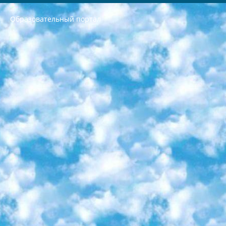
Образовательный портал
РЕСПУБЛИКА УЗБЕКИСТАН МИНИСТРЕРСТВО ДОШКОЛЬНОГО И ШКОЛЬНОГО ОБРАЗОВАНИЯ КОМАНДА в общеобразовательных учреждениях в 2023-2024 учебном году организация и проведение итоговой государственной аттестации обучающихся о Министра дошкольного и школьного образования Республики Узбекистан от 4 марта 2008 года (постановлением Минюста от 20 марта 2008 года № 1778 государственной регистрации) «Итоговое состояние учащихся общего среднего образования на основании положения об утверждении положения об аттестации общего среднего образования выпускной экзамен студентов в образовательных учреждениях в 2023-2024 учебном году В целях организации и прохождения аттестации приказываю: 1. Следующее: перечень предметов, по которым будет проводиться итоговая государственная аттестация и экзамен формы перевода согласно приложению 1; сертификаты международного образца, оценивающие уровень владения иностранными языками перечень согласно приложению 2; 2. Педагогический при специализированных образовательных учреждениях. научно-практический центр квалификации и международной оценки (Д.Давидова) 2024 г. До 25 марта: задания по предметам, по которым будет проводиться итоговая аттестация разработка и утверждение технических условий; итоговая аттестация на основании разработанного предметного задания разработка вопросов по предметам (устно и письменно), экзамен передача; общеобразовательные средние школы и специальные учебные заведения учащиеся выпускных классов школ и интернатов в агентской системе подготовка базы данных экзаменационных материалов и критериев оценки; перевод базы экзаменационных материалов на все языки обучения подать в Республиканский образовательный центр для изготовления; варианты экзаменов на основе разработанных контрольных материалов пусть будут поставлены задачи формирования. 3. Республиканский образовательный центр (Ш.Худайкулов) до 5 апреля 2024 года. до: база данных предоставленных экзаменационных материалов на все языки обучения перевод и экспертиза; для слепых, слабовидящих, глухих, слабослышащих и умственно отсталых детей учащиеся выпускных классов специализированных школ и школ-интернатов база данных экзаменационных материалов на всех преподаваемых языках подготовка критериев оценки; специализированные школы для умственно отсталых детей и технологии для учащихся выпускных классов школ-интернатов разработка соответствующих рекомендаций и критериев проведения ЕГЭ по естествознанию давать задания. 4. Педагогический при специализированных образовательных учреждениях. Научно-практический центр навыков и международной оценки (Д.Давидова), Республика образовательный центр (Худайкулов Ш.) итоговый государственный аттестационный экзамен ориентирован на творческое и логическое мышление при подготовке базы материалов учитывать введение заданий. 5. Следует отметить, что: сертификат государственного образца о знании общеобразовательного предмета и как минимум национальный уровень B1 по предметам на иностранных языках, указанным в Приложении 2. или международно признанный сертификат эквивалентного уровня студенты, изучающие определенный предмет, освобождаются от экзамена; по соответствующим предметам запланирована итоговая государственная аттестация за день до дня, путем жеребьевки Рабочей группой (в письменной форме по предметам, проводимым в форме) из числа сформированных вариантов выбрано 2 варианта; 2 выбранных варианта экзамена анонсированы на официальном сайте министерства и все выпускники по всей стране на основе этих вариантов проводит итоговую государственную аттестацию. 6. Государственное образование учащихся средних общеобразовательных учреждений. знания в соответствии с квалификационными требованиями, которые необходимо приобрести на основании стандартов итоговый (выпускной) контроль для 9 и 11 классов в целях тестирования Экзамены (далее – экзамены) состоят из предметов, перечисленных в приложении 1. будет сделано. 7. Экзамены пройдут с 26 мая по 15 июня 2024 г. (кроме науки физического воспитания). 8. Физическая для учащихся 9 классов общесредних образовательных учреждений. Экзамены по предмету «Образование, квалификация медицина» 1-6 мая 2024 года. сотрудники перевести под присмотр (с отклонениями в физическом или умственном развитии) специализированная школа для детей, школы-интернаты и со сколиозом школы-интернаты санаторного типа для больных детей исключены). 9. Он был слепым, слабовидящим и имел нарушения опорно-двигательного аппарата. экзамены в специализированных школах и интернатах для детей должны проводиться исходя из требований, предъявляемых к общеобразовательным учреждениям (физкультура кроме науки). 10. Специализированная школа для глухих и слабослышащих детей. и экзамены в интернатах и быть реализован в виде письменного теста по математике. 11. Специальность для умственно отсталых детей. Для 9 класса Родной язык и литературное письмо Государственный язык (язык обучения – узбекский). для неклассов) написано Математическое письмо Письменная/устная история Узбекистана Физическое воспитание практично Итоговый контроль Для 11 класса Написание родного языка и литературы (эссе) Математическое письмо Узбекский язык (обучение на узбекском языке) не посещающее общее среднее образование для учреждений)/Образовательное учреждение выбор письменный и устный Иностранный язык письменный/устный Письменная/устная история Узбекистана *По выбору студента:  Химия  Физика  Основы государственного права  География 10 бесплатных образовательных ресурсов - Мы составили подборку онлайн-проектов с интерактивными упражнениями, видеолекциями и статьями. Они помогут вам обрести новые и освежить старые знания бесплатно. 1. «ИНТУИТ» Старейшая образовательная площадка Рунета. Здесь вы найдёте сотни текстовых и видеокурсов на десятки различных тем — от программирования до психологии. Многие курсы подготовлены российскими университетами и крупными международными компаниями вроде Intel и Microsoft. Самостоятельное обучение бесплатное, но желающие могут оплатить услуги персональных наставников. 2. «Смартия» знакомит с актуальными профессиями и подсказывает, как им обучаться. Выбрав заинтересовавшую вас специальность — SMM-специалист, фотограф, веб-дизайнер или другую, — увидите список необходимых для неё умений. Чтобы вы могли освоить их самостоятельно, для каждого умения площадка отображает подборку ссылок на учебные материалы. Хотя «Смартия» ориентируется на русскоязычную аудиторию, часть контента всё же доступна только на английском. 3. «Лекторий Физтеха» Проект Московского физико-технического института (Физтеха). С его помощью вы можете смотреть онлайн серии лекций, записанные на видео в этом вузе. В числе доступных предметов — физика, биология, химия, информационные технологии и другие. К некоторым лекциям администрация ресурса прилагает готовые конспекты, которые можно скачивать в PDF-формате. 4. ITMOcourses Онлайн-площадка Санкт-Петербургского национального исследовательского университета информационных технологий, механики и оптики (ИТМО). Ресурс предоставляет свободный доступ к курсам, разработанным в этом вузе. Каталог материалов разбит на четыре категории: «Оптические системы и технологии», «Приборостроение и робототехника», «Информационные технологии» и «Биотехнологии». Курсы состоят из видеолекций, интерактивных демонстраций и заданий. 5. «КиберЛенинка» Электронная научная библиотека открытого доступа. Каталог площадки регулярно обрастает текстами статей из различных научных изданий. Сгруппированные по журналам и рубрикам публикации можно читать онлайн или скачивать целиком в PDF-формате. Проект нацелен на популяризацию науки за счёт открытого доступа к качественной информации. 6. «ПостНаука» На этом ресурсе публикуют подборки видеолекций, составленные экспертами из разных отраслей и объединённые общими темами. Среди них, к примеру, есть серии «Биоинформатика и геномика», «Культура средневековой Скандинавии» и Cinema Studies о теории кино. Каждая подборка лекций — логически связанная история, рассказанная экспертом от первого лица. Кроме того, на сайте появляются научно-образовательные статьи и тесты на разные темы. 7. «Newочём» Команда проекта «Newочём» отбирает самые интересные тексты из англоязычных СМИ и переводит те из них, за которые голосуют участники сообщества «ВКонтакте». По большей части это научно-популярные статьи. Редакторы придумывают лишь заголовки, в остальном содержание переводов соответствует оригиналам. Полные тексты можно читать прямо в социальной сети. 8. InternetUrok Онлайн-база материалов по основным дисциплинам школьной программы. Информация на сайте структурирована по классам, предметам и темам (урокам). Каждый урок состоит из видеолекций и конспектов. Есть также интерактивные тренажёры и тесты для закрепления пройденного материала. Даже если вы давно окончили школу, возможность повторить программу старших классов всегда может пригодиться. 9. Edutainme Ещё один ресурс об образовании. В отличие от Newtonew, как мне кажется, Edutainme больше ориентируется на представителей индустрии: педагогов, предпринимателей, разработчиков образовательных проектов. Но и любой, кто просто стремится к саморазвитию, найдёт на сайте много полезного и интересного для себя. Например, информацию о новых курсах и образовательных сервисах. 10. Newtonew Онлайн-медиа об образовании и обучении в широком смысле. Авторы Newtonew пишут об инструментах, заведениях, тактиках и стратегиях, которые помогают учить других и получать новые знания самостоятельно. На этой площадке вы найдёте новости, обзоры, аналитические мат