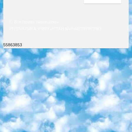
© Все права защищены
РЕСПУБЛИКА УЗБЕКИСТАН МИНИСТРЕРСТВО ДОШКОЛЬНОГО И ШКОЛЬНОГО ОБРАЗОВАНИЯ КОМАНДА в общеобразовательных учреждениях в 2023-2024 учебном году организация и проведение итоговой государственной аттестации обучающихся о Министра дошкольного и школьного образования Республики Узбекистан от 4 марта 2008 года (постановлением Минюста от 20 марта 2008 года № 1778 государственной регистрации) «Итоговое состояние учащихся общего среднего образования на основании положения об утверждении положения об аттестации общего среднего образования выпускной экзамен студентов в образовательных учреждениях в 2023-2024 учебном году В целях организации и прохождения аттестации приказываю: 1. Следующее: перечень предметов, по которым будет проводиться итоговая государственная аттестация и экзамен формы перевода согласно приложению 1; сертификаты международного образца, оценивающие уровень владения иностранными языками перечень согласно приложению 2; 2. Педагогический при специализированных образовательных учреждениях. научно-практический центр квалификации и международной оценки (Д.Давидова) 2024 г. До 25 марта: задания по предметам, по которым будет проводиться итоговая аттестация разработка и утверждение технических условий; итоговая аттестация на основании разработанного предметного задания разработка вопросов по предметам (устно и письменно), экзамен передача; общеобразовательные средние школы и специальные учебные заведения учащиеся выпускных классов школ и интернатов в агентской системе подготовка базы данных экзаменационных материалов и критериев оценки; перевод базы экзаменационных материалов на все языки обучения подать в Республиканский образовательный центр для изготовления; варианты экзаменов на основе разработанных контрольных материалов пусть будут поставлены задачи формирования. 3. Республиканский образовательный центр (Ш.Худайкулов) до 5 апреля 2024 года. до: база данных предоставленных экзаменационных материалов на все языки обучения перевод и экспертиза; для слепых, слабовидящих, глухих, слабослышащих и умственно отсталых детей учащиеся выпускных классов специализированных школ и школ-интернатов база данных экзаменационных материалов на всех преподаваемых языках подготовка критериев оценки; специализированные школы для умственно отсталых детей и технологии для учащихся выпускных классов школ-интернатов разработка соответствующих рекомендаций и критериев проведения ЕГЭ по естествознанию давать задания. 4. Педагогический при специализированных образовательных учреждениях. Научно-практический центр навыков и международной оценки (Д.Давидова), Республика образовательный центр (Худайкулов Ш.) итоговый государственный аттестационный экзамен ориентирован на творческое и логическое мышление при подготовке базы материалов учитывать введение заданий. 5. Следует отметить, что: сертификат государственного образца о знании общеобразовательного предмета и как минимум национальный уровень B1 по предметам на иностранных языках, указанным в Приложении 2. или международно признанный сертификат эквивалентного уровня студенты, изучающие определенный предмет, освобождаются от экзамена; по соответствующим предметам запланирована итоговая государственная аттестация за день до дня, путем жеребьевки Рабочей группой (в письменной форме по предметам, проводимым в форме) из числа сформированных вариантов выбрано 2 варианта; 2 выбранных варианта экзамена анонсированы на официальном сайте министерства и все выпускники по всей стране на основе этих вариантов проводит итоговую государственную аттестацию. 6. Государственное образование учащихся средних общеобразовательных учреждений. знания в соответствии с квалификационными требованиями, которые необходимо приобрести на основании стандартов итоговый (выпускной) контроль для 9 и 11 классов в целях тестирования Экзамены (далее – экзамены) состоят из предметов, перечисленных в приложении 1. будет сделано. 7. Экзамены пройдут с 26 мая по 15 июня 2024 г. (кроме науки физического воспитания). 8. Физическая для учащихся 9 классов общесредних образовательных учреждений. Экзамены по предмету «Образование, квалификация медицина» 1-6 мая 2024 года. сотрудники перевести под присмотр (с отклонениями в физическом или умственном развитии) специализированная школа для детей, школы-интернаты и со сколиозом школы-интернаты санаторного типа для больных детей исключены). 9. Он был слепым, слабовидящим и имел нарушения опорно-двигательного аппарата. экзамены в специализированных школах и интернатах для детей должны проводиться исходя из требований, предъявляемых к общеобразовательным учреждениям (физкультура кроме науки). 10. Специализированная школа для глухих и слабослышащих детей. и экзамены в интернатах и быть реализован в виде письменного теста по математике. 11. Специальность для умственно отсталых детей. Для 9 класса Родной язык и литературное письмо Государственный язык (язык обучения – узбекский). для неклассов) написано Математическое письмо Письменная/устная история Узбекистана Физическое воспитание практично Итоговый контроль Для 11 класса Написание родного языка и литературы (эссе) Математическое письмо Узбекский язык (обучение на узбекском языке) не посещающее общее среднее образование для учреждений)/Образовательное учреждение выбор письменный и устный Иностранный язык письменный/устный Письменная/устная история Узбекистана *По выбору студента:  Химия  Физика  Основы государственного права  География 10 бесплатных образовательных ресурсов - Мы составили подборку онлайн-проектов с интерактивными упражнениями, видеолекциями и статьями. Они помогут вам обрести новые и освежить старые знания бесплатно. 1. «ИНТУИТ» Старейшая образовательная площадка Рунета. Здесь вы найдёте сотни текстовых и видеокурсов на десятки различных тем — от программирования до психологии. Многие курсы подготовлены российскими университетами и крупными международными компаниями вроде Intel и Microsoft. Самостоятельное обучение бесплатное, но желающие могут оплатить услуги персональных наставников. 2. «Смартия» знакомит с актуальными профессиями и подсказывает, как им обучаться. Выбрав заинтересовавшую вас специальность — SMM-специалист, фотограф, веб-дизайнер или другую, — увидите список необходимых для неё умений. Чтобы вы могли освоить их самостоятельно, для каждого умения площадка отображает подборку ссылок на учебные материалы. Хотя «Смартия» ориентируется на русскоязычную аудиторию, часть контента всё же доступна только на английском. 3. «Лекторий Физтеха» Проект Московского физико-технического института (Физтеха). С его помощью вы можете смотреть онлайн серии лекций, записанные на видео в этом вузе. В числе доступных предметов — физика, биология, химия, информационные технологии и другие. К некоторым лекциям администрация ресурса прилагает готовые конспекты, которые можно скачивать в PDF-формате. 4. ITMOcourses Онлайн-площадка Санкт-Петербургского национального исследовательского университета информационных технологий, механики и оптики (ИТМО). Ресурс предоставляет свободный доступ к курсам, разработанным в этом вузе. Каталог материалов разбит на четыре категории: «Оптические системы и технологии», «Приборостроение и робототехника», «Информационные технологии» и «Биотехнологии». Курсы состоят из видеолекций, интерактивных демонстраций и заданий. 5. «КиберЛенинка» Электронная научная библиотека открытого доступа. Каталог площадки регулярно обрастает текстами статей из различных научных изданий. Сгруппированные по журналам и рубрикам публикации можно читать онлайн или скачивать целиком в PDF-формате. Проект нацелен на популяризацию науки за счёт открытого доступа к качественной информации. 6. «ПостНаука» На этом ресурсе публикуют подборки видеолекций, составленные экспертами из разных отраслей и объединённые общими темами. Среди них, к примеру, есть серии «Биоинформатика и геномика», «Культура средневековой Скандинавии» и Cinema Studies о теории кино. Каждая подборка лекций — логически связанная история, рассказанная экспертом от первого лица. Кроме того, на сайте появляются научно-образовательные статьи и тесты на разные темы. 7. «Newочём» Команда проекта «Newочём» отбирает самые интересные тексты из англоязычных СМИ и переводит те из них, за которые голосуют участники сообщества «ВКонтакте». По большей части это научно-популярные статьи. Редакторы придумывают лишь заголовки, в остальном содержание переводов соответствует оригиналам. Полные тексты можно читать прямо в социальной сети. 8. InternetUrok Онлайн-база материалов по основным дисциплинам школьной программы. Информация на сайте структурирована по классам, предметам и темам (урокам). Каждый урок состоит из видеолекций и конспектов. Есть также интерактивные тренажёры и тесты для закрепления пройденного материала. Даже если вы давно окончили школу, возможность повторить программу старших классов всегда может пригодиться. 9. Edutainme Ещё один ресурс об образовании. В отличие от Newtonew, как мне кажется, Edutainme больше ориентируется на представителей индустрии: педагогов, предпринимателей, разработчиков образовательных проектов. Но и любой, кто просто стремится к саморазвитию, найдёт на сайте много полезного и интересного для себя. Например, информацию о новых курсах и образовательных сервисах. 10. Newtonew Онлайн-медиа об образовании и обучении в широком смысле. Авторы Newtonew пишут об инструментах, заведениях, тактиках и стратегиях, которые помогают учить других и получать новые знания самостоятельно. На этой площадке вы найдёте новости, обзоры, аналитические мате
55863853