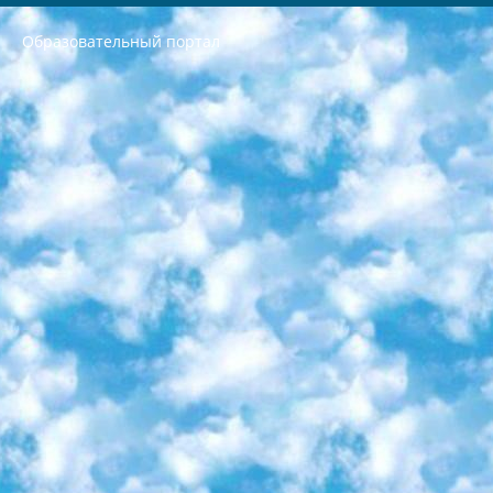
Образовательный портал
РЕСПУБЛИКА УЗБЕКИСТАН МИНИСТРЕРСТВО ДОШКОЛЬНОГО И ШКОЛЬНОГО ОБРАЗОВАНИЯ КОМАНДА в общеобразовательных учреждениях в 2023-2024 учебном году организация и проведение итоговой государственной аттестации обучающихся о Министра дошкольного и школьного образования Республики Узбекистан от 4 марта 2008 года (постановлением Минюста от 20 марта 2008 года № 1778 государственной регистрации) «Итоговое состояние учащихся общего среднего образования на основании положения об утверждении положения об аттестации общего среднего образования выпускной экзамен студентов в образовательных учреждениях в 2023-2024 учебном году В целях организации и прохождения аттестации приказываю: 1. Следующее: перечень предметов, по которым будет проводиться итоговая государственная аттестация и экзамен формы перевода согласно приложению 1; сертификаты международного образца, оценивающие уровень владения иностранными языками перечень согласно приложению 2; 2. Педагогический при специализированных образовательных учреждениях. научно-практический центр квалификации и международной оценки (Д.Давидова) 2024 г. До 25 марта: задания по предметам, по которым будет проводиться итоговая аттестация разработка и утверждение технических условий; итоговая аттестация на основании разработанного предметного задания разработка вопросов по предметам (устно и письменно), экзамен передача; общеобразовательные средние школы и специальные учебные заведения учащиеся выпускных классов школ и интернатов в агентской системе подготовка базы данных экзаменационных материалов и критериев оценки; перевод базы экзаменационных материалов на все языки обучения подать в Республиканский образовательный центр для изготовления; варианты экзаменов на основе разработанных контрольных материалов пусть будут поставлены задачи формирования. 3. Республиканский образовательный центр (Ш.Худайкулов) до 5 апреля 2024 года. до: база данных предоставленных экзаменационных материалов на все языки обучения перевод и экспертиза; для слепых, слабовидящих, глухих, слабослышащих и умственно отсталых детей учащиеся выпускных классов специализированных школ и школ-интернатов база данных экзаменационных материалов на всех преподаваемых языках подготовка критериев оценки; специализированные школы для умственно отсталых детей и технологии для учащихся выпускных классов школ-интернатов разработка соответствующих рекомендаций и критериев проведения ЕГЭ по естествознанию давать задания. 4. Педагогический при специализированных образовательных учреждениях. Научно-практический центр навыков и международной оценки (Д.Давидова), Республика образовательный центр (Худайкулов Ш.) итоговый государственный аттестационный экзамен ориентирован на творческое и логическое мышление при подготовке базы материалов учитывать введение заданий. 5. Следует отметить, что: сертификат государственного образца о знании общеобразовательного предмета и как минимум национальный уровень B1 по предметам на иностранных языках, указанным в Приложении 2. или международно признанный сертификат эквивалентного уровня студенты, изучающие определенный предмет, освобождаются от экзамена; по соответствующим предметам запланирована итоговая государственная аттестация за день до дня, путем жеребьевки Рабочей группой (в письменной форме по предметам, проводимым в форме) из числа сформированных вариантов выбрано 2 варианта; 2 выбранных варианта экзамена анонсированы на официальном сайте министерства и все выпускники по всей стране на основе этих вариантов проводит итоговую государственную аттестацию. 6. Государственное образование учащихся средних общеобразовательных учреждений. знания в соответствии с квалификационными требованиями, которые необходимо приобрести на основании стандартов итоговый (выпускной) контроль для 9 и 11 классов в целях тестирования Экзамены (далее – экзамены) состоят из предметов, перечисленных в приложении 1. будет сделано. 7. Экзамены пройдут с 26 мая по 15 июня 2024 г. (кроме науки физического воспитания). 8. Физическая для учащихся 9 классов общесредних образовательных учреждений. Экзамены по предмету «Образование, квалификация медицина» 1-6 мая 2024 года. сотрудники перевести под присмотр (с отклонениями в физическом или умственном развитии) специализированная школа для детей, школы-интернаты и со сколиозом школы-интернаты санаторного типа для больных детей исключены). 9. Он был слепым, слабовидящим и имел нарушения опорно-двигательного аппарата. экзамены в специализированных школах и интернатах для детей должны проводиться исходя из требований, предъявляемых к общеобразовательным учреждениям (физкультура кроме науки). 10. Специализированная школа для глухих и слабослышащих детей. и экзамены в интернатах и быть реализован в виде письменного теста по математике. 11. Специальность для умственно отсталых детей. Для 9 класса Родной язык и литературное письмо Государственный язык (язык обучения – узбекский). для неклассов) написано Математическое письмо Письменная/устная история Узбекистана Физическое воспитание практично Итоговый контроль Для 11 класса Написание родного языка и литературы (эссе) Математическое письмо Узбекский язык (обучение на узбекском языке) не посещающее общее среднее образование для учреждений)/Образовательное учреждение выбор письменный и устный Иностранный язык письменный/устный Письменная/устная история Узбекистана *По выбору студента:  Химия  Физика  Основы государственного права  География 10 бесплатных образовательных ресурсов - Мы составили подборку онлайн-проектов с интерактивными упражнениями, видеолекциями и статьями. Они помогут вам обрести новые и освежить старые знания бесплатно. 1. «ИНТУИТ» Старейшая образовательная площадка Рунета. Здесь вы найдёте сотни текстовых и видеокурсов на десятки различных тем — от программирования до психологии. Многие курсы подготовлены российскими университетами и крупными международными компаниями вроде Intel и Microsoft. Самостоятельное обучение бесплатное, но желающие могут оплатить услуги персональных наставников. 2. «Смартия» знакомит с актуальными профессиями и подсказывает, как им обучаться. Выбрав заинтересовавшую вас специальность — SMM-специалист, фотограф, веб-дизайнер или другую, — увидите список необходимых для неё умений. Чтобы вы могли освоить их самостоятельно, для каждого умения площадка отображает подборку ссылок на учебные материалы. Хотя «Смартия» ориентируется на русскоязычную аудиторию, часть контента всё же доступна только на английском. 3. «Лекторий Физтеха» Проект Московского физико-технического института (Физтеха). С его помощью вы можете смотреть онлайн серии лекций, записанные на видео в этом вузе. В числе доступных предметов — физика, биология, химия, информационные технологии и другие. К некоторым лекциям администрация ресурса прилагает готовые конспекты, которые можно скачивать в PDF-формате. 4. ITMOcourses Онлайн-площадка Санкт-Петербургского национального исследовательского университета информационных технологий, механики и оптики (ИТМО). Ресурс предоставляет свободный доступ к курсам, разработанным в этом вузе. Каталог материалов разбит на четыре категории: «Оптические системы и технологии», «Приборостроение и робототехника», «Информационные технологии» и «Биотехнологии». Курсы состоят из видеолекций, интерактивных демонстраций и заданий. 5. «КиберЛенинка» Электронная научная библиотека открытого доступа. Каталог площадки регулярно обрастает текстами статей из различных научных изданий. Сгруппированные по журналам и рубрикам публикации можно читать онлайн или скачивать целиком в PDF-формате. Проект нацелен на популяризацию науки за счёт открытого доступа к качественной информации. 6. «ПостНаука» На этом ресурсе публикуют подборки видеолекций, составленные экспертами из разных отраслей и объединённые общими темами. Среди них, к примеру, есть серии «Биоинформатика и геномика», «Культура средневековой Скандинавии» и Cinema Studies о теории кино. Каждая подборка лекций — логически связанная история, рассказанная экспертом от первого лица. Кроме того, на сайте появляются научно-образовательные статьи и тесты на разные темы. 7. «Newочём» Команда проекта «Newочём» отбирает самые интересные тексты из англоязычных СМИ и переводит те из них, за которые голосуют участники сообщества «ВКонтакте». По большей части это научно-популярные статьи. Редакторы придумывают лишь заголовки, в остальном содержание переводов соответствует оригиналам. Полные тексты можно читать прямо в социальной сети. 8. InternetUrok Онлайн-база материалов по основным дисциплинам школьной программы. Информация на сайте структурирована по классам, предметам и темам (урокам). Каждый урок состоит из видеолекций и конспектов. Есть также интерактивные тренажёры и тесты для закрепления пройденного материала. Даже если вы давно окончили школу, возможность повторить программу старших классов всегда может пригодиться. 9. Edutainme Ещё один ресурс об образовании. В отличие от Newtonew, как мне кажется, Edutainme больше ориентируется на представителей индустрии: педагогов, предпринимателей, разработчиков образовательных проектов. Но и любой, кто просто стремится к саморазвитию, найдёт на сайте много полезного и интересного для себя. Например, информацию о новых курсах и образовательных сервисах. 10. Newtonew Онлайн-медиа об образовании и обучении в широком смысле. Авторы Newtonew пишут об инструментах, заведениях, тактиках и стратегиях, которые помогают учить других и получать новые знания самостоятельно. На этой площадке вы найдёте новости, обзоры, аналитические мат