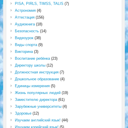
PISA, PIRLS, TIMSS, TALIS
(7)
Астрономия
(4)
Аттестация
(156)
Аудиокнига
(18)
Безопасность
(14)
Видеоурок
(38)
Виды спорта
(9)
Викторина
(3)
Воспитание ребёнка
(23)
Директору школы
(12)
Должностная инструкция
(7)
Дошкольное образование
(4)
Единицы измерения
(5)
Жизнь популярных людей
(19)
Заместителю директора
(61)
Зарубежные университеты
(4)
Здоровье
(12)
Изучаем английский язык!
(44)
Изучаем корейский язык!
(5)