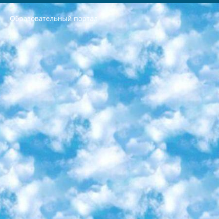
Образовательный портал
РЕСПУБЛИКА УЗБЕКИСТАН МИНИСТРЕРСТВО ДОШКОЛЬНОГО И ШКОЛЬНОГО ОБРАЗОВАНИЯ КОМАНДА в общеобразовательных учреждениях в 2023-2024 учебном году организация и проведение итоговой государственной аттестации обучающихся о Министра дошкольного и школьного образования Республики Узбекистан от 4 марта 2008 года (постановлением Минюста от 20 марта 2008 года № 1778 государственной регистрации) «Итоговое состояние учащихся общего среднего образования на основании положения об утверждении положения об аттестации общего среднего образования выпускной экзамен студентов в образовательных учреждениях в 2023-2024 учебном году В целях организации и прохождения аттестации приказываю: 1. Следующее: перечень предметов, по которым будет проводиться итоговая государственная аттестация и экзамен формы перевода согласно приложению 1; сертификаты международного образца, оценивающие уровень владения иностранными языками перечень согласно приложению 2; 2. Педагогический при специализированных образовательных учреждениях. научно-практический центр квалификации и международной оценки (Д.Давидова) 2024 г. До 25 марта: задания по предметам, по которым будет проводиться итоговая аттестация разработка и утверждение технических условий; итоговая аттестация на основании разработанного предметного задания разработка вопросов по предметам (устно и письменно), экзамен передача; общеобразовательные средние школы и специальные учебные заведения учащиеся выпускных классов школ и интернатов в агентской системе подготовка базы данных экзаменационных материалов и критериев оценки; перевод базы экзаменационных материалов на все языки обучения подать в Республиканский образовательный центр для изготовления; варианты экзаменов на основе разработанных контрольных материалов пусть будут поставлены задачи формирования. 3. Республиканский образовательный центр (Ш.Худайкулов) до 5 апреля 2024 года. до: база данных предоставленных экзаменационных материалов на все языки обучения перевод и экспертиза; для слепых, слабовидящих, глухих, слабослышащих и умственно отсталых детей учащиеся выпускных классов специализированных школ и школ-интернатов база данных экзаменационных материалов на всех преподаваемых языках подготовка критериев оценки; специализированные школы для умственно отсталых детей и технологии для учащихся выпускных классов школ-интернатов разработка соответствующих рекомендаций и критериев проведения ЕГЭ по естествознанию давать задания. 4. Педагогический при специализированных образовательных учреждениях. Научно-практический центр навыков и международной оценки (Д.Давидова), Республика образовательный центр (Худайкулов Ш.) итоговый государственный аттестационный экзамен ориентирован на творческое и логическое мышление при подготовке базы материалов учитывать введение заданий. 5. Следует отметить, что: сертификат государственного образца о знании общеобразовательного предмета и как минимум национальный уровень B1 по предметам на иностранных языках, указанным в Приложении 2. или международно признанный сертификат эквивалентного уровня студенты, изучающие определенный предмет, освобождаются от экзамена; по соответствующим предметам запланирована итоговая государственная аттестация за день до дня, путем жеребьевки Рабочей группой (в письменной форме по предметам, проводимым в форме) из числа сформированных вариантов выбрано 2 варианта; 2 выбранных варианта экзамена анонсированы на официальном сайте министерства и все выпускники по всей стране на основе этих вариантов проводит итоговую государственную аттестацию. 6. Государственное образование учащихся средних общеобразовательных учреждений. знания в соответствии с квалификационными требованиями, которые необходимо приобрести на основании стандартов итоговый (выпускной) контроль для 9 и 11 классов в целях тестирования Экзамены (далее – экзамены) состоят из предметов, перечисленных в приложении 1. будет сделано. 7. Экзамены пройдут с 26 мая по 15 июня 2024 г. (кроме науки физического воспитания). 8. Физическая для учащихся 9 классов общесредних образовательных учреждений. Экзамены по предмету «Образование, квалификация медицина» 1-6 мая 2024 года. сотрудники перевести под присмотр (с отклонениями в физическом или умственном развитии) специализированная школа для детей, школы-интернаты и со сколиозом школы-интернаты санаторного типа для больных детей исключены). 9. Он был слепым, слабовидящим и имел нарушения опорно-двигательного аппарата. экзамены в специализированных школах и интернатах для детей должны проводиться исходя из требований, предъявляемых к общеобразовательным учреждениям (физкультура кроме науки). 10. Специализированная школа для глухих и слабослышащих детей. и экзамены в интернатах и быть реализован в виде письменного теста по математике. 11. Специальность для умственно отсталых детей. Для 9 класса Родной язык и литературное письмо Государственный язык (язык обучения – узбекский). для неклассов) написано Математическое письмо Письменная/устная история Узбекистана Физическое воспитание практично Итоговый контроль Для 11 класса Написание родного языка и литературы (эссе) Математическое письмо Узбекский язык (обучение на узбекском языке) не посещающее общее среднее образование для учреждений)/Образовательное учреждение выбор письменный и устный Иностранный язык письменный/устный Письменная/устная история Узбекистана *По выбору студента:  Химия  Физика  Основы государственного права  География 10 бесплатных образовательных ресурсов - Мы составили подборку онлайн-проектов с интерактивными упражнениями, видеолекциями и статьями. Они помогут вам обрести новые и освежить старые знания бесплатно. 1. «ИНТУИТ» Старейшая образовательная площадка Рунета. Здесь вы найдёте сотни текстовых и видеокурсов на десятки различных тем — от программирования до психологии. Многие курсы подготовлены российскими университетами и крупными международными компаниями вроде Intel и Microsoft. Самостоятельное обучение бесплатное, но желающие могут оплатить услуги персональных наставников. 2. «Смартия» знакомит с актуальными профессиями и подсказывает, как им обучаться. Выбрав заинтересовавшую вас специальность — SMM-специалист, фотограф, веб-дизайнер или другую, — увидите список необходимых для неё умений. Чтобы вы могли освоить их самостоятельно, для каждого умения площадка отображает подборку ссылок на учебные материалы. Хотя «Смартия» ориентируется на русскоязычную аудиторию, часть контента всё же доступна только на английском. 3. «Лекторий Физтеха» Проект Московского физико-технического института (Физтеха). С его помощью вы можете смотреть онлайн серии лекций, записанные на видео в этом вузе. В числе доступных предметов — физика, биология, химия, информационные технологии и другие. К некоторым лекциям администрация ресурса прилагает готовые конспекты, которые можно скачивать в PDF-формате. 4. ITMOcourses Онлайн-площадка Санкт-Петербургского национального исследовательского университета информационных технологий, механики и оптики (ИТМО). Ресурс предоставляет свободный доступ к курсам, разработанным в этом вузе. Каталог материалов разбит на четыре категории: «Оптические системы и технологии», «Приборостроение и робототехника», «Информационные технологии» и «Биотехнологии». Курсы состоят из видеолекций, интерактивных демонстраций и заданий. 5. «КиберЛенинка» Электронная научная библиотека открытого доступа. Каталог площадки регулярно обрастает текстами статей из различных научных изданий. Сгруппированные по журналам и рубрикам публикации можно читать онлайн или скачивать целиком в PDF-формате. Проект нацелен на популяризацию науки за счёт открытого доступа к качественной информации. 6. «ПостНаука» На этом ресурсе публикуют подборки видеолекций, составленные экспертами из разных отраслей и объединённые общими темами. Среди них, к примеру, есть серии «Биоинформатика и геномика», «Культура средневековой Скандинавии» и Cinema Studies о теории кино. Каждая подборка лекций — логически связанная история, рассказанная экспертом от первого лица. Кроме того, на сайте появляются научно-образовательные статьи и тесты на разные темы. 7. «Newочём» Команда проекта «Newочём» отбирает самые интересные тексты из англоязычных СМИ и переводит те из них, за которые голосуют участники сообщества «ВКонтакте». По большей части это научно-популярные статьи. Редакторы придумывают лишь заголовки, в остальном содержание переводов соответствует оригиналам. Полные тексты можно читать прямо в социальной сети. 8. InternetUrok Онлайн-база материалов по основным дисциплинам школьной программы. Информация на сайте структурирована по классам, предметам и темам (урокам). Каждый урок состоит из видеолекций и конспектов. Есть также интерактивные тренажёры и тесты для закрепления пройденного материала. Даже если вы давно окончили школу, возможность повторить программу старших классов всегда может пригодиться. 9. Edutainme Ещё один ресурс об образовании. В отличие от Newtonew, как мне кажется, Edutainme больше ориентируется на представителей индустрии: педагогов, предпринимателей, разработчиков образовательных проектов. Но и любой, кто просто стремится к саморазвитию, найдёт на сайте много полезного и интересного для себя. Например, информацию о новых курсах и образовательных сервисах. 10. Newtonew Онлайн-медиа об образовании и обучении в широком смысле. Авторы Newtonew пишут об инструментах, заведениях, тактиках и стратегиях, которые помогают учить других и получать новые знания самостоятельно. На этой площадке вы найдёте новости, обзоры, аналитические мат