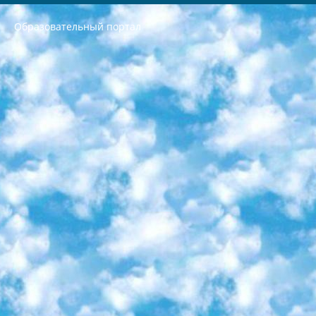
Образовательный портал
РЕСПУБЛИКА УЗБЕКИСТАН МИНИСТРЕРСТВО ДОШКОЛЬНОГО И ШКОЛЬНОГО ОБРАЗОВАНИЯ КОМАНДА в общеобразовательных учреждениях в 2023-2024 учебном году организация и проведение итоговой государственной аттестации обучающихся о Министра дошкольного и школьного образования Республики Узбекистан от 4 марта 2008 года (постановлением Минюста от 20 марта 2008 года № 1778 государственной регистрации) «Итоговое состояние учащихся общего среднего образования на основании положения об утверждении положения об аттестации общего среднего образования выпускной экзамен студентов в образовательных учреждениях в 2023-2024 учебном году В целях организации и прохождения аттестации приказываю: 1. Следующее: перечень предметов, по которым будет проводиться итоговая государственная аттестация и экзамен формы перевода согласно приложению 1; сертификаты международного образца, оценивающие уровень владения иностранными языками перечень согласно приложению 2; 2. Педагогический при специализированных образовательных учреждениях. научно-практический центр квалификации и международной оценки (Д.Давидова) 2024 г. До 25 марта: задания по предметам, по которым будет проводиться итоговая аттестация разработка и утверждение технических условий; итоговая аттестация на основании разработанного предметного задания разработка вопросов по предметам (устно и письменно), экзамен передача; общеобразовательные средние школы и специальные учебные заведения учащиеся выпускных классов школ и интернатов в агентской системе подготовка базы данных экзаменационных материалов и критериев оценки; перевод базы экзаменационных материалов на все языки обучения подать в Республиканский образовательный центр для изготовления; варианты экзаменов на основе разработанных контрольных материалов пусть будут поставлены задачи формирования. 3. Республиканский образовательный центр (Ш.Худайкулов) до 5 апреля 2024 года. до: база данных предоставленных экзаменационных материалов на все языки обучения перевод и экспертиза; для слепых, слабовидящих, глухих, слабослышащих и умственно отсталых детей учащиеся выпускных классов специализированных школ и школ-интернатов база данных экзаменационных материалов на всех преподаваемых языках подготовка критериев оценки; специализированные школы для умственно отсталых детей и технологии для учащихся выпускных классов школ-интернатов разработка соответствующих рекомендаций и критериев проведения ЕГЭ по естествознанию давать задания. 4. Педагогический при специализированных образовательных учреждениях. Научно-практический центр навыков и международной оценки (Д.Давидова), Республика образовательный центр (Худайкулов Ш.) итоговый государственный аттестационный экзамен ориентирован на творческое и логическое мышление при подготовке базы материалов учитывать введение заданий. 5. Следует отметить, что: сертификат государственного образца о знании общеобразовательного предмета и как минимум национальный уровень B1 по предметам на иностранных языках, указанным в Приложении 2. или международно признанный сертификат эквивалентного уровня студенты, изучающие определенный предмет, освобождаются от экзамена; по соответствующим предметам запланирована итоговая государственная аттестация за день до дня, путем жеребьевки Рабочей группой (в письменной форме по предметам, проводимым в форме) из числа сформированных вариантов выбрано 2 варианта; 2 выбранных варианта экзамена анонсированы на официальном сайте министерства и все выпускники по всей стране на основе этих вариантов проводит итоговую государственную аттестацию. 6. Государственное образование учащихся средних общеобразовательных учреждений. знания в соответствии с квалификационными требованиями, которые необходимо приобрести на основании стандартов итоговый (выпускной) контроль для 9 и 11 классов в целях тестирования Экзамены (далее – экзамены) состоят из предметов, перечисленных в приложении 1. будет сделано. 7. Экзамены пройдут с 26 мая по 15 июня 2024 г. (кроме науки физического воспитания). 8. Физическая для учащихся 9 классов общесредних образовательных учреждений. Экзамены по предмету «Образование, квалификация медицина» 1-6 мая 2024 года. сотрудники перевести под присмотр (с отклонениями в физическом или умственном развитии) специализированная школа для детей, школы-интернаты и со сколиозом школы-интернаты санаторного типа для больных детей исключены). 9. Он был слепым, слабовидящим и имел нарушения опорно-двигательного аппарата. экзамены в специализированных школах и интернатах для детей должны проводиться исходя из требований, предъявляемых к общеобразовательным учреждениям (физкультура кроме науки). 10. Специализированная школа для глухих и слабослышащих детей. и экзамены в интернатах и быть реализован в виде письменного теста по математике. 11. Специальность для умственно отсталых детей. Для 9 класса Родной язык и литературное письмо Государственный язык (язык обучения – узбекский). для неклассов) написано Математическое письмо Письменная/устная история Узбекистана Физическое воспитание практично Итоговый контроль Для 11 класса Написание родного языка и литературы (эссе) Математическое письмо Узбекский язык (обучение на узбекском языке) не посещающее общее среднее образование для учреждений)/Образовательное учреждение выбор письменный и устный Иностранный язык письменный/устный Письменная/устная история Узбекистана *По выбору студента:  Химия  Физика  Основы государственного права  География 10 бесплатных образовательных ресурсов - Мы составили подборку онлайн-проектов с интерактивными упражнениями, видеолекциями и статьями. Они помогут вам обрести новые и освежить старые знания бесплатно. 1. «ИНТУИТ» Старейшая образовательная площадка Рунета. Здесь вы найдёте сотни текстовых и видеокурсов на десятки различных тем — от программирования до психологии. Многие курсы подготовлены российскими университетами и крупными международными компаниями вроде Intel и Microsoft. Самостоятельное обучение бесплатное, но желающие могут оплатить услуги персональных наставников. 2. «Смартия» знакомит с актуальными профессиями и подсказывает, как им обучаться. Выбрав заинтересовавшую вас специальность — SMM-специалист, фотограф, веб-дизайнер или другую, — увидите список необходимых для неё умений. Чтобы вы могли освоить их самостоятельно, для каждого умения площадка отображает подборку ссылок на учебные материалы. Хотя «Смартия» ориентируется на русскоязычную аудиторию, часть контента всё же доступна только на английском. 3. «Лекторий Физтеха» Проект Московского физико-технического института (Физтеха). С его помощью вы можете смотреть онлайн серии лекций, записанные на видео в этом вузе. В числе доступных предметов — физика, биология, химия, информационные технологии и другие. К некоторым лекциям администрация ресурса прилагает готовые конспекты, которые можно скачивать в PDF-формате. 4. ITMOcourses Онлайн-площадка Санкт-Петербургского национального исследовательского университета информационных технологий, механики и оптики (ИТМО). Ресурс предоставляет свободный доступ к курсам, разработанным в этом вузе. Каталог материалов разбит на четыре категории: «Оптические системы и технологии», «Приборостроение и робототехника», «Информационные технологии» и «Биотехнологии». Курсы состоят из видеолекций, интерактивных демонстраций и заданий. 5. «КиберЛенинка» Электронная научная библиотека открытого доступа. Каталог площадки регулярно обрастает текстами статей из различных научных изданий. Сгруппированные по журналам и рубрикам публикации можно читать онлайн или скачивать целиком в PDF-формате. Проект нацелен на популяризацию науки за счёт открытого доступа к качественной информации. 6. «ПостНаука» На этом ресурсе публикуют подборки видеолекций, составленные экспертами из разных отраслей и объединённые общими темами. Среди них, к примеру, есть серии «Биоинформатика и геномика», «Культура средневековой Скандинавии» и Cinema Studies о теории кино. Каждая подборка лекций — логически связанная история, рассказанная экспертом от первого лица. Кроме того, на сайте появляются научно-образовательные статьи и тесты на разные темы. 7. «Newочём» Команда проекта «Newочём» отбирает самые интересные тексты из англоязычных СМИ и переводит те из них, за которые голосуют участники сообщества «ВКонтакте». По большей части это научно-популярные статьи. Редакторы придумывают лишь заголовки, в остальном содержание переводов соответствует оригиналам. Полные тексты можно читать прямо в социальной сети. 8. InternetUrok Онлайн-база материалов по основным дисциплинам школьной программы. Информация на сайте структурирована по классам, предметам и темам (урокам). Каждый урок состоит из видеолекций и конспектов. Есть также интерактивные тренажёры и тесты для закрепления пройденного материала. Даже если вы давно окончили школу, возможность повторить программу старших классов всегда может пригодиться. 9. Edutainme Ещё один ресурс об образовании. В отличие от Newtonew, как мне кажется, Edutainme больше ориентируется на представителей индустрии: педагогов, предпринимателей, разработчиков образовательных проектов. Но и любой, кто просто стремится к саморазвитию, найдёт на сайте много полезного и интересного для себя. Например, информацию о новых курсах и образовательных сервисах. 10. Newtonew Онлайн-медиа об образовании и обучении в широком смысле. Авторы Newtonew пишут об инструментах, заведениях, тактиках и стратегиях, которые помогают учить других и получать новые знания самостоятельно. На этой площадке вы найдёте новости, обзоры, аналитические мат