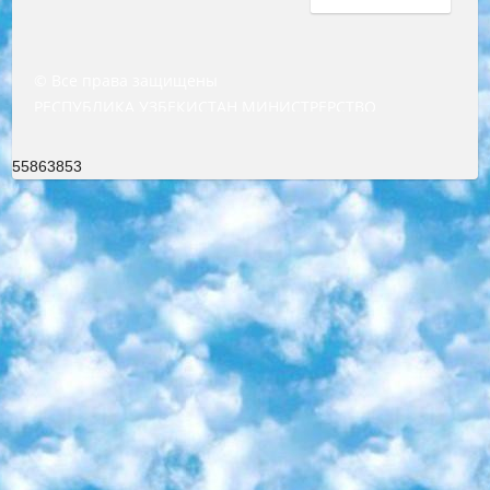
© Все права защищены
РЕСПУБЛИКА УЗБЕКИСТАН МИНИСТРЕРСТВО ДОШКОЛЬНОГО И ШКОЛЬНОГО ОБРАЗОВАНИЯ КОМАНДА в общеобразовательных учреждениях в 2023-2024 учебном году организация и проведение итоговой государственной аттестации обучающихся о Министра дошкольного и школьного образования Республики Узбекистан от 4 марта 2008 года (постановлением Минюста от 20 марта 2008 года № 1778 государственной регистрации) «Итоговое состояние учащихся общего среднего образования на основании положения об утверждении положения об аттестации общего среднего образования выпускной экзамен студентов в образовательных учреждениях в 2023-2024 учебном году В целях организации и прохождения аттестации приказываю: 1. Следующее: перечень предметов, по которым будет проводиться итоговая государственная аттестация и экзамен формы перевода согласно приложению 1; сертификаты международного образца, оценивающие уровень владения иностранными языками перечень согласно приложению 2; 2. Педагогический при специализированных образовательных учреждениях. научно-практический центр квалификации и международной оценки (Д.Давидова) 2024 г. До 25 марта: задания по предметам, по которым будет проводиться итоговая аттестация разработка и утверждение технических условий; итоговая аттестация на основании разработанного предметного задания разработка вопросов по предметам (устно и письменно), экзамен передача; общеобразовательные средние школы и специальные учебные заведения учащиеся выпускных классов школ и интернатов в агентской системе подготовка базы данных экзаменационных материалов и критериев оценки; перевод базы экзаменационных материалов на все языки обучения подать в Республиканский образовательный центр для изготовления; варианты экзаменов на основе разработанных контрольных материалов пусть будут поставлены задачи формирования. 3. Республиканский образовательный центр (Ш.Худайкулов) до 5 апреля 2024 года. до: база данных предоставленных экзаменационных материалов на все языки обучения перевод и экспертиза; для слепых, слабовидящих, глухих, слабослышащих и умственно отсталых детей учащиеся выпускных классов специализированных школ и школ-интернатов база данных экзаменационных материалов на всех преподаваемых языках подготовка критериев оценки; специализированные школы для умственно отсталых детей и технологии для учащихся выпускных классов школ-интернатов разработка соответствующих рекомендаций и критериев проведения ЕГЭ по естествознанию давать задания. 4. Педагогический при специализированных образовательных учреждениях. Научно-практический центр навыков и международной оценки (Д.Давидова), Республика образовательный центр (Худайкулов Ш.) итоговый государственный аттестационный экзамен ориентирован на творческое и логическое мышление при подготовке базы материалов учитывать введение заданий. 5. Следует отметить, что: сертификат государственного образца о знании общеобразовательного предмета и как минимум национальный уровень B1 по предметам на иностранных языках, указанным в Приложении 2. или международно признанный сертификат эквивалентного уровня студенты, изучающие определенный предмет, освобождаются от экзамена; по соответствующим предметам запланирована итоговая государственная аттестация за день до дня, путем жеребьевки Рабочей группой (в письменной форме по предметам, проводимым в форме) из числа сформированных вариантов выбрано 2 варианта; 2 выбранных варианта экзамена анонсированы на официальном сайте министерства и все выпускники по всей стране на основе этих вариантов проводит итоговую государственную аттестацию. 6. Государственное образование учащихся средних общеобразовательных учреждений. знания в соответствии с квалификационными требованиями, которые необходимо приобрести на основании стандартов итоговый (выпускной) контроль для 9 и 11 классов в целях тестирования Экзамены (далее – экзамены) состоят из предметов, перечисленных в приложении 1. будет сделано. 7. Экзамены пройдут с 26 мая по 15 июня 2024 г. (кроме науки физического воспитания). 8. Физическая для учащихся 9 классов общесредних образовательных учреждений. Экзамены по предмету «Образование, квалификация медицина» 1-6 мая 2024 года. сотрудники перевести под присмотр (с отклонениями в физическом или умственном развитии) специализированная школа для детей, школы-интернаты и со сколиозом школы-интернаты санаторного типа для больных детей исключены). 9. Он был слепым, слабовидящим и имел нарушения опорно-двигательного аппарата. экзамены в специализированных школах и интернатах для детей должны проводиться исходя из требований, предъявляемых к общеобразовательным учреждениям (физкультура кроме науки). 10. Специализированная школа для глухих и слабослышащих детей. и экзамены в интернатах и быть реализован в виде письменного теста по математике. 11. Специальность для умственно отсталых детей. Для 9 класса Родной язык и литературное письмо Государственный язык (язык обучения – узбекский). для неклассов) написано Математическое письмо Письменная/устная история Узбекистана Физическое воспитание практично Итоговый контроль Для 11 класса Написание родного языка и литературы (эссе) Математическое письмо Узбекский язык (обучение на узбекском языке) не посещающее общее среднее образование для учреждений)/Образовательное учреждение выбор письменный и устный Иностранный язык письменный/устный Письменная/устная история Узбекистана *По выбору студента:  Химия  Физика  Основы государственного права  География 10 бесплатных образовательных ресурсов - Мы составили подборку онлайн-проектов с интерактивными упражнениями, видеолекциями и статьями. Они помогут вам обрести новые и освежить старые знания бесплатно. 1. «ИНТУИТ» Старейшая образовательная площадка Рунета. Здесь вы найдёте сотни текстовых и видеокурсов на десятки различных тем — от программирования до психологии. Многие курсы подготовлены российскими университетами и крупными международными компаниями вроде Intel и Microsoft. Самостоятельное обучение бесплатное, но желающие могут оплатить услуги персональных наставников. 2. «Смартия» знакомит с актуальными профессиями и подсказывает, как им обучаться. Выбрав заинтересовавшую вас специальность — SMM-специалист, фотограф, веб-дизайнер или другую, — увидите список необходимых для неё умений. Чтобы вы могли освоить их самостоятельно, для каждого умения площадка отображает подборку ссылок на учебные материалы. Хотя «Смартия» ориентируется на русскоязычную аудиторию, часть контента всё же доступна только на английском. 3. «Лекторий Физтеха» Проект Московского физико-технического института (Физтеха). С его помощью вы можете смотреть онлайн серии лекций, записанные на видео в этом вузе. В числе доступных предметов — физика, биология, химия, информационные технологии и другие. К некоторым лекциям администрация ресурса прилагает готовые конспекты, которые можно скачивать в PDF-формате. 4. ITMOcourses Онлайн-площадка Санкт-Петербургского национального исследовательского университета информационных технологий, механики и оптики (ИТМО). Ресурс предоставляет свободный доступ к курсам, разработанным в этом вузе. Каталог материалов разбит на четыре категории: «Оптические системы и технологии», «Приборостроение и робототехника», «Информационные технологии» и «Биотехнологии». Курсы состоят из видеолекций, интерактивных демонстраций и заданий. 5. «КиберЛенинка» Электронная научная библиотека открытого доступа. Каталог площадки регулярно обрастает текстами статей из различных научных изданий. Сгруппированные по журналам и рубрикам публикации можно читать онлайн или скачивать целиком в PDF-формате. Проект нацелен на популяризацию науки за счёт открытого доступа к качественной информации. 6. «ПостНаука» На этом ресурсе публикуют подборки видеолекций, составленные экспертами из разных отраслей и объединённые общими темами. Среди них, к примеру, есть серии «Биоинформатика и геномика», «Культура средневековой Скандинавии» и Cinema Studies о теории кино. Каждая подборка лекций — логически связанная история, рассказанная экспертом от первого лица. Кроме того, на сайте появляются научно-образовательные статьи и тесты на разные темы. 7. «Newочём» Команда проекта «Newочём» отбирает самые интересные тексты из англоязычных СМИ и переводит те из них, за которые голосуют участники сообщества «ВКонтакте». По большей части это научно-популярные статьи. Редакторы придумывают лишь заголовки, в остальном содержание переводов соответствует оригиналам. Полные тексты можно читать прямо в социальной сети. 8. InternetUrok Онлайн-база материалов по основным дисциплинам школьной программы. Информация на сайте структурирована по классам, предметам и темам (урокам). Каждый урок состоит из видеолекций и конспектов. Есть также интерактивные тренажёры и тесты для закрепления пройденного материала. Даже если вы давно окончили школу, возможность повторить программу старших классов всегда может пригодиться. 9. Edutainme Ещё один ресурс об образовании. В отличие от Newtonew, как мне кажется, Edutainme больше ориентируется на представителей индустрии: педагогов, предпринимателей, разработчиков образовательных проектов. Но и любой, кто просто стремится к саморазвитию, найдёт на сайте много полезного и интересного для себя. Например, информацию о новых курсах и образовательных сервисах. 10. Newtonew Онлайн-медиа об образовании и обучении в широком смысле. Авторы Newtonew пишут об инструментах, заведениях, тактиках и стратегиях, которые помогают учить других и получать новые знания самостоятельно. На этой площадке вы найдёте новости, обзоры, аналитические мате
55863853