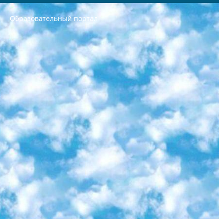
Образовательный портал
РЕСПУБЛИКА УЗБЕКИСТАН МИНИСТРЕРСТВО ДОШКОЛЬНОГО И ШКОЛЬНОГО ОБРАЗОВАНИЯ КОМАНДА в общеобразовательных учреждениях в 2023-2024 учебном году организация и проведение итоговой государственной аттестации обучающихся о Министра дошкольного и школьного образования Республики Узбекистан от 4 марта 2008 года (постановлением Минюста от 20 марта 2008 года № 1778 государственной регистрации) «Итоговое состояние учащихся общего среднего образования на основании положения об утверждении положения об аттестации общего среднего образования выпускной экзамен студентов в образовательных учреждениях в 2023-2024 учебном году В целях организации и прохождения аттестации приказываю: 1. Следующее: перечень предметов, по которым будет проводиться итоговая государственная аттестация и экзамен формы перевода согласно приложению 1; сертификаты международного образца, оценивающие уровень владения иностранными языками перечень согласно приложению 2; 2. Педагогический при специализированных образовательных учреждениях. научно-практический центр квалификации и международной оценки (Д.Давидова) 2024 г. До 25 марта: задания по предметам, по которым будет проводиться итоговая аттестация разработка и утверждение технических условий; итоговая аттестация на основании разработанного предметного задания разработка вопросов по предметам (устно и письменно), экзамен передача; общеобразовательные средние школы и специальные учебные заведения учащиеся выпускных классов школ и интернатов в агентской системе подготовка базы данных экзаменационных материалов и критериев оценки; перевод базы экзаменационных материалов на все языки обучения подать в Республиканский образовательный центр для изготовления; варианты экзаменов на основе разработанных контрольных материалов пусть будут поставлены задачи формирования. 3. Республиканский образовательный центр (Ш.Худайкулов) до 5 апреля 2024 года. до: база данных предоставленных экзаменационных материалов на все языки обучения перевод и экспертиза; для слепых, слабовидящих, глухих, слабослышащих и умственно отсталых детей учащиеся выпускных классов специализированных школ и школ-интернатов база данных экзаменационных материалов на всех преподаваемых языках подготовка критериев оценки; специализированные школы для умственно отсталых детей и технологии для учащихся выпускных классов школ-интернатов разработка соответствующих рекомендаций и критериев проведения ЕГЭ по естествознанию давать задания. 4. Педагогический при специализированных образовательных учреждениях. Научно-практический центр навыков и международной оценки (Д.Давидова), Республика образовательный центр (Худайкулов Ш.) итоговый государственный аттестационный экзамен ориентирован на творческое и логическое мышление при подготовке базы материалов учитывать введение заданий. 5. Следует отметить, что: сертификат государственного образца о знании общеобразовательного предмета и как минимум национальный уровень B1 по предметам на иностранных языках, указанным в Приложении 2. или международно признанный сертификат эквивалентного уровня студенты, изучающие определенный предмет, освобождаются от экзамена; по соответствующим предметам запланирована итоговая государственная аттестация за день до дня, путем жеребьевки Рабочей группой (в письменной форме по предметам, проводимым в форме) из числа сформированных вариантов выбрано 2 варианта; 2 выбранных варианта экзамена анонсированы на официальном сайте министерства и все выпускники по всей стране на основе этих вариантов проводит итоговую государственную аттестацию. 6. Государственное образование учащихся средних общеобразовательных учреждений. знания в соответствии с квалификационными требованиями, которые необходимо приобрести на основании стандартов итоговый (выпускной) контроль для 9 и 11 классов в целях тестирования Экзамены (далее – экзамены) состоят из предметов, перечисленных в приложении 1. будет сделано. 7. Экзамены пройдут с 26 мая по 15 июня 2024 г. (кроме науки физического воспитания). 8. Физическая для учащихся 9 классов общесредних образовательных учреждений. Экзамены по предмету «Образование, квалификация медицина» 1-6 мая 2024 года. сотрудники перевести под присмотр (с отклонениями в физическом или умственном развитии) специализированная школа для детей, школы-интернаты и со сколиозом школы-интернаты санаторного типа для больных детей исключены). 9. Он был слепым, слабовидящим и имел нарушения опорно-двигательного аппарата. экзамены в специализированных школах и интернатах для детей должны проводиться исходя из требований, предъявляемых к общеобразовательным учреждениям (физкультура кроме науки). 10. Специализированная школа для глухих и слабослышащих детей. и экзамены в интернатах и быть реализован в виде письменного теста по математике. 11. Специальность для умственно отсталых детей. Для 9 класса Родной язык и литературное письмо Государственный язык (язык обучения – узбекский). для неклассов) написано Математическое письмо Письменная/устная история Узбекистана Физическое воспитание практично Итоговый контроль Для 11 класса Написание родного языка и литературы (эссе) Математическое письмо Узбекский язык (обучение на узбекском языке) не посещающее общее среднее образование для учреждений)/Образовательное учреждение выбор письменный и устный Иностранный язык письменный/устный Письменная/устная история Узбекистана *По выбору студента:  Химия  Физика  Основы государственного права  География 10 бесплатных образовательных ресурсов - Мы составили подборку онлайн-проектов с интерактивными упражнениями, видеолекциями и статьями. Они помогут вам обрести новые и освежить старые знания бесплатно. 1. «ИНТУИТ» Старейшая образовательная площадка Рунета. Здесь вы найдёте сотни текстовых и видеокурсов на десятки различных тем — от программирования до психологии. Многие курсы подготовлены российскими университетами и крупными международными компаниями вроде Intel и Microsoft. Самостоятельное обучение бесплатное, но желающие могут оплатить услуги персональных наставников. 2. «Смартия» знакомит с актуальными профессиями и подсказывает, как им обучаться. Выбрав заинтересовавшую вас специальность — SMM-специалист, фотограф, веб-дизайнер или другую, — увидите список необходимых для неё умений. Чтобы вы могли освоить их самостоятельно, для каждого умения площадка отображает подборку ссылок на учебные материалы. Хотя «Смартия» ориентируется на русскоязычную аудиторию, часть контента всё же доступна только на английском. 3. «Лекторий Физтеха» Проект Московского физико-технического института (Физтеха). С его помощью вы можете смотреть онлайн серии лекций, записанные на видео в этом вузе. В числе доступных предметов — физика, биология, химия, информационные технологии и другие. К некоторым лекциям администрация ресурса прилагает готовые конспекты, которые можно скачивать в PDF-формате. 4. ITMOcourses Онлайн-площадка Санкт-Петербургского национального исследовательского университета информационных технологий, механики и оптики (ИТМО). Ресурс предоставляет свободный доступ к курсам, разработанным в этом вузе. Каталог материалов разбит на четыре категории: «Оптические системы и технологии», «Приборостроение и робототехника», «Информационные технологии» и «Биотехнологии». Курсы состоят из видеолекций, интерактивных демонстраций и заданий. 5. «КиберЛенинка» Электронная научная библиотека открытого доступа. Каталог площадки регулярно обрастает текстами статей из различных научных изданий. Сгруппированные по журналам и рубрикам публикации можно читать онлайн или скачивать целиком в PDF-формате. Проект нацелен на популяризацию науки за счёт открытого доступа к качественной информации. 6. «ПостНаука» На этом ресурсе публикуют подборки видеолекций, составленные экспертами из разных отраслей и объединённые общими темами. Среди них, к примеру, есть серии «Биоинформатика и геномика», «Культура средневековой Скандинавии» и Cinema Studies о теории кино. Каждая подборка лекций — логически связанная история, рассказанная экспертом от первого лица. Кроме того, на сайте появляются научно-образовательные статьи и тесты на разные темы. 7. «Newочём» Команда проекта «Newочём» отбирает самые интересные тексты из англоязычных СМИ и переводит те из них, за которые голосуют участники сообщества «ВКонтакте». По большей части это научно-популярные статьи. Редакторы придумывают лишь заголовки, в остальном содержание переводов соответствует оригиналам. Полные тексты можно читать прямо в социальной сети. 8. InternetUrok Онлайн-база материалов по основным дисциплинам школьной программы. Информация на сайте структурирована по классам, предметам и темам (урокам). Каждый урок состоит из видеолекций и конспектов. Есть также интерактивные тренажёры и тесты для закрепления пройденного материала. Даже если вы давно окончили школу, возможность повторить программу старших классов всегда может пригодиться. 9. Edutainme Ещё один ресурс об образовании. В отличие от Newtonew, как мне кажется, Edutainme больше ориентируется на представителей индустрии: педагогов, предпринимателей, разработчиков образовательных проектов. Но и любой, кто просто стремится к саморазвитию, найдёт на сайте много полезного и интересного для себя. Например, информацию о новых курсах и образовательных сервисах. 10. Newtonew Онлайн-медиа об образовании и обучении в широком смысле. Авторы Newtonew пишут об инструментах, заведениях, тактиках и стратегиях, которые помогают учить других и получать новые знания самостоятельно. На этой площадке вы найдёте новости, обзоры, аналитические мат