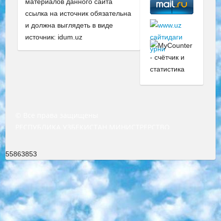
материалов данного сайта
ссылка на источник обязательна
и должна выглядеть в виде
источник: idum.uz
© Все права защищены
РЕСПУБЛИКА УЗБЕКИСТАН МИНИСТРЕРСТВО ДОШКОЛЬНОГО И ШКОЛЬНОГО ОБРАЗОВАНИЯ КОМАНДА в общеобразовательных учреждениях в 2023-2024 учебном году организация и проведение итоговой государственной аттестации обучающихся о Министра дошкольного и школьного образования Республики Узбекистан от 4 марта 2008 года (постановлением Минюста от 20 марта 2008 года № 1778 государственной регистрации) «Итоговое состояние учащихся общего среднего образования на основании положения об утверждении положения об аттестации общего среднего образования выпускной экзамен студентов в образовательных учреждениях в 2023-2024 учебном году В целях организации и прохождения аттестации приказываю: 1. Следующее: перечень предметов, по которым будет проводиться итоговая государственная аттестация и экзамен формы перевода согласно приложению 1; сертификаты международного образца, оценивающие уровень владения иностранными языками перечень согласно приложению 2; 2. Педагогический при специализированных образовательных учреждениях. научно-практический центр квалификации и международной оценки (Д.Давидова) 2024 г. До 25 марта: задания по предметам, по которым будет проводиться итоговая аттестация разработка и утверждение технических условий; итоговая аттестация на основании разработанного предметного задания разработка вопросов по предметам (устно и письменно), экзамен передача; общеобразовательные средние школы и специальные учебные заведения учащиеся выпускных классов школ и интернатов в агентской системе подготовка базы данных экзаменационных материалов и критериев оценки; перевод базы экзаменационных материалов на все языки обучения подать в Республиканский образовательный центр для изготовления; варианты экзаменов на основе разработанных контрольных материалов пусть будут поставлены задачи формирования. 3. Республиканский образовательный центр (Ш.Худайкулов) до 5 апреля 2024 года. до: база данных предоставленных экзаменационных материалов на все языки обучения перевод и экспертиза; для слепых, слабовидящих, глухих, слабослышащих и умственно отсталых детей учащиеся выпускных классов специализированных школ и школ-интернатов база данных экзаменационных материалов на всех преподаваемых языках подготовка критериев оценки; специализированные школы для умственно отсталых детей и технологии для учащихся выпускных классов школ-интернатов разработка соответствующих рекомендаций и критериев проведения ЕГЭ по естествознанию давать задания. 4. Педагогический при специализированных образовательных учреждениях. Научно-практический центр навыков и международной оценки (Д.Давидова), Республика образовательный центр (Худайкулов Ш.) итоговый государственный аттестационный экзамен ориентирован на творческое и логическое мышление при подготовке базы материалов учитывать введение заданий. 5. Следует отметить, что: сертификат государственного образца о знании общеобразовательного предмета и как минимум национальный уровень B1 по предметам на иностранных языках, указанным в Приложении 2. или международно признанный сертификат эквивалентного уровня студенты, изучающие определенный предмет, освобождаются от экзамена; по соответствующим предметам запланирована итоговая государственная аттестация за день до дня, путем жеребьевки Рабочей группой (в письменной форме по предметам, проводимым в форме) из числа сформированных вариантов выбрано 2 варианта; 2 выбранных варианта экзамена анонсированы на официальном сайте министерства и все выпускники по всей стране на основе этих вариантов проводит итоговую государственную аттестацию. 6. Государственное образование учащихся средних общеобразовательных учреждений. знания в соответствии с квалификационными требованиями, которые необходимо приобрести на основании стандартов итоговый (выпускной) контроль для 9 и 11 классов в целях тестирования Экзамены (далее – экзамены) состоят из предметов, перечисленных в приложении 1. будет сделано. 7. Экзамены пройдут с 26 мая по 15 июня 2024 г. (кроме науки физического воспитания). 8. Физическая для учащихся 9 классов общесредних образовательных учреждений. Экзамены по предмету «Образование, квалификация медицина» 1-6 мая 2024 года. сотрудники перевести под присмотр (с отклонениями в физическом или умственном развитии) специализированная школа для детей, школы-интернаты и со сколиозом школы-интернаты санаторного типа для больных детей исключены). 9. Он был слепым, слабовидящим и имел нарушения опорно-двигательного аппарата. экзамены в специализированных школах и интернатах для детей должны проводиться исходя из требований, предъявляемых к общеобразовательным учреждениям (физкультура кроме науки). 10. Специализированная школа для глухих и слабослышащих детей. и экзамены в интернатах и быть реализован в виде письменного теста по математике. 11. Специальность для умственно отсталых детей. Для 9 класса Родной язык и литературное письмо Государственный язык (язык обучения – узбекский). для неклассов) написано Математическое письмо Письменная/устная история Узбекистана Физическое воспитание практично Итоговый контроль Для 11 класса Написание родного языка и литературы (эссе) Математическое письмо Узбекский язык (обучение на узбекском языке) не посещающее общее среднее образование для учреждений)/Образовательное учреждение выбор письменный и устный Иностранный язык письменный/устный Письменная/устная история Узбекистана *По выбору студента:  Химия  Физика  Основы государственного права  География 10 бесплатных образовательных ресурсов - Мы составили подборку онлайн-проектов с интерактивными упражнениями, видеолекциями и статьями. Они помогут вам обрести новые и освежить старые знания бесплатно. 1. «ИНТУИТ» Старейшая образовательная площадка Рунета. Здесь вы найдёте сотни текстовых и видеокурсов на десятки различных тем — от программирования до психологии. Многие курсы подготовлены российскими университетами и крупными международными компаниями вроде Intel и Microsoft. Самостоятельное обучение бесплатное, но желающие могут оплатить услуги персональных наставников. 2. «Смартия» знакомит с актуальными профессиями и подсказывает, как им обучаться. Выбрав заинтересовавшую вас специальность — SMM-специалист, фотограф, веб-дизайнер или другую, — увидите список необходимых для неё умений. Чтобы вы могли освоить их самостоятельно, для каждого умения площадка отображает подборку ссылок на учебные материалы. Хотя «Смартия» ориентируется на русскоязычную аудиторию, часть контента всё же доступна только на английском. 3. «Лекторий Физтеха» Проект Московского физико-технического института (Физтеха). С его помощью вы можете смотреть онлайн серии лекций, записанные на видео в этом вузе. В числе доступных предметов — физика, биология, химия, информационные технологии и другие. К некоторым лекциям администрация ресурса прилагает готовые конспекты, которые можно скачивать в PDF-формате. 4. ITMOcourses Онлайн-площадка Санкт-Петербургского национального исследовательского университета информационных технологий, механики и оптики (ИТМО). Ресурс предоставляет свободный доступ к курсам, разработанным в этом вузе. Каталог материалов разбит на четыре категории: «Оптические системы и технологии», «Приборостроение и робототехника», «Информационные технологии» и «Биотехнологии». Курсы состоят из видеолекций, интерактивных демонстраций и заданий. 5. «КиберЛенинка» Электронная научная библиотека открытого доступа. Каталог площадки регулярно обрастает текстами статей из различных научных изданий. Сгруппированные по журналам и рубрикам публикации можно читать онлайн или скачивать целиком в PDF-формате. Проект нацелен на популяризацию науки за счёт открытого доступа к качественной информации. 6. «ПостНаука» На этом ресурсе публикуют подборки видеолекций, составленные экспертами из разных отраслей и объединённые общими темами. Среди них, к примеру, есть серии «Биоинформатика и геномика», «Культура средневековой Скандинавии» и Cinema Studies о теории кино. Каждая подборка лекций — логически связанная история, рассказанная экспертом от первого лица. Кроме того, на сайте появляются научно-образовательные статьи и тесты на разные темы. 7. «Newочём» Команда проекта «Newочём» отбирает самые интересные тексты из англоязычных СМИ и переводит те из них, за которые голосуют участники сообщества «ВКонтакте». По большей части это научно-популярные статьи. Редакторы придумывают лишь заголовки, в остальном содержание переводов соответствует оригиналам. Полные тексты можно читать прямо в социальной сети. 8. InternetUrok Онлайн-база материалов по основным дисциплинам школьной программы. Информация на сайте структурирована по классам, предметам и темам (урокам). Каждый урок состоит из видеолекций и конспектов. Есть также интерактивные тренажёры и тесты для закрепления пройденного материала. Даже если вы давно окончили школу, возможность повторить программу старших классов всегда может пригодиться. 9. Edutainme Ещё один ресурс об образовании. В отличие от Newtonew, как мне кажется, Edutainme больше ориентируется на представителей индустрии: педагогов, предпринимателей, разработчиков образовательных проектов. Но и любой, кто просто стремится к саморазвитию, найдёт на сайте много полезного и интересного для себя. Например, информацию о новых курсах и образовательных сервисах. 10. Newtonew Онлайн-медиа об образовании и обучении в широком смысле. Авторы Newtonew пишут об инструментах, заведениях, тактиках и стратегиях, которые помогают учить других и получать новые знания самостоятельно. На этой площадке вы найдёте новости, обзоры, аналитические мате
55863853