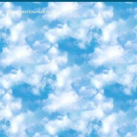
Образовательный портал
РЕСПУБЛИКА УЗБЕКИСТАН МИНИСТРЕРСТВО ДОШКОЛЬНОГО И ШКОЛЬНОГО ОБРАЗОВАНИЯ КОМАНДА в общеобразовательных учреждениях в 2023-2024 учебном году организация и проведение итоговой государственной аттестации обучающихся о Министра дошкольного и школьного образования Республики Узбекистан от 4 марта 2008 года (постановлением Минюста от 20 марта 2008 года № 1778 государственной регистрации) «Итоговое состояние учащихся общего среднего образования на основании положения об утверждении положения об аттестации общего среднего образования выпускной экзамен студентов в образовательных учреждениях в 2023-2024 учебном году В целях организации и прохождения аттестации приказываю: 1. Следующее: перечень предметов, по которым будет проводиться итоговая государственная аттестация и экзамен формы перевода согласно приложению 1; сертификаты международного образца, оценивающие уровень владения иностранными языками перечень согласно приложению 2; 2. Педагогический при специализированных образовательных учреждениях. научно-практический центр квалификации и международной оценки (Д.Давидова) 2024 г. До 25 марта: задания по предметам, по которым будет проводиться итоговая аттестация разработка и утверждение технических условий; итоговая аттестация на основании разработанного предметного задания разработка вопросов по предметам (устно и письменно), экзамен передача; общеобразовательные средние школы и специальные учебные заведения учащиеся выпускных классов школ и интернатов в агентской системе подготовка базы данных экзаменационных материалов и критериев оценки; перевод базы экзаменационных материалов на все языки обучения подать в Республиканский образовательный центр для изготовления; варианты экзаменов на основе разработанных контрольных материалов пусть будут поставлены задачи формирования. 3. Республиканский образовательный центр (Ш.Худайкулов) до 5 апреля 2024 года. до: база данных предоставленных экзаменационных материалов на все языки обучения перевод и экспертиза; для слепых, слабовидящих, глухих, слабослышащих и умственно отсталых детей учащиеся выпускных классов специализированных школ и школ-интернатов база данных экзаменационных материалов на всех преподаваемых языках подготовка критериев оценки; специализированные школы для умственно отсталых детей и технологии для учащихся выпускных классов школ-интернатов разработка соответствующих рекомендаций и критериев проведения ЕГЭ по естествознанию давать задания. 4. Педагогический при специализированных образовательных учреждениях. Научно-практический центр навыков и международной оценки (Д.Давидова), Республика образовательный центр (Худайкулов Ш.) итоговый государственный аттестационный экзамен ориентирован на творческое и логическое мышление при подготовке базы материалов учитывать введение заданий. 5. Следует отметить, что: сертификат государственного образца о знании общеобразовательного предмета и как минимум национальный уровень B1 по предметам на иностранных языках, указанным в Приложении 2. или международно признанный сертификат эквивалентного уровня студенты, изучающие определенный предмет, освобождаются от экзамена; по соответствующим предметам запланирована итоговая государственная аттестация за день до дня, путем жеребьевки Рабочей группой (в письменной форме по предметам, проводимым в форме) из числа сформированных вариантов выбрано 2 варианта; 2 выбранных варианта экзамена анонсированы на официальном сайте министерства и все выпускники по всей стране на основе этих вариантов проводит итоговую государственную аттестацию. 6. Государственное образование учащихся средних общеобразовательных учреждений. знания в соответствии с квалификационными требованиями, которые необходимо приобрести на основании стандартов итоговый (выпускной) контроль для 9 и 11 классов в целях тестирования Экзамены (далее – экзамены) состоят из предметов, перечисленных в приложении 1. будет сделано. 7. Экзамены пройдут с 26 мая по 15 июня 2024 г. (кроме науки физического воспитания). 8. Физическая для учащихся 9 классов общесредних образовательных учреждений. Экзамены по предмету «Образование, квалификация медицина» 1-6 мая 2024 года. сотрудники перевести под присмотр (с отклонениями в физическом или умственном развитии) специализированная школа для детей, школы-интернаты и со сколиозом школы-интернаты санаторного типа для больных детей исключены). 9. Он был слепым, слабовидящим и имел нарушения опорно-двигательного аппарата. экзамены в специализированных школах и интернатах для детей должны проводиться исходя из требований, предъявляемых к общеобразовательным учреждениям (физкультура кроме науки). 10. Специализированная школа для глухих и слабослышащих детей. и экзамены в интернатах и быть реализован в виде письменного теста по математике. 11. Специальность для умственно отсталых детей. Для 9 класса Родной язык и литературное письмо Государственный язык (язык обучения – узбекский). для неклассов) написано Математическое письмо Письменная/устная история Узбекистана Физическое воспитание практично Итоговый контроль Для 11 класса Написание родного языка и литературы (эссе) Математическое письмо Узбекский язык (обучение на узбекском языке) не посещающее общее среднее образование для учреждений)/Образовательное учреждение выбор письменный и устный Иностранный язык письменный/устный Письменная/устная история Узбекистана *По выбору студента:  Химия  Физика  Основы государственного права  География 10 бесплатных образовательных ресурсов - Мы составили подборку онлайн-проектов с интерактивными упражнениями, видеолекциями и статьями. Они помогут вам обрести новые и освежить старые знания бесплатно. 1. «ИНТУИТ» Старейшая образовательная площадка Рунета. Здесь вы найдёте сотни текстовых и видеокурсов на десятки различных тем — от программирования до психологии. Многие курсы подготовлены российскими университетами и крупными международными компаниями вроде Intel и Microsoft. Самостоятельное обучение бесплатное, но желающие могут оплатить услуги персональных наставников. 2. «Смартия» знакомит с актуальными профессиями и подсказывает, как им обучаться. Выбрав заинтересовавшую вас специальность — SMM-специалист, фотограф, веб-дизайнер или другую, — увидите список необходимых для неё умений. Чтобы вы могли освоить их самостоятельно, для каждого умения площадка отображает подборку ссылок на учебные материалы. Хотя «Смартия» ориентируется на русскоязычную аудиторию, часть контента всё же доступна только на английском. 3. «Лекторий Физтеха» Проект Московского физико-технического института (Физтеха). С его помощью вы можете смотреть онлайн серии лекций, записанные на видео в этом вузе. В числе доступных предметов — физика, биология, химия, информационные технологии и другие. К некоторым лекциям администрация ресурса прилагает готовые конспекты, которые можно скачивать в PDF-формате. 4. ITMOcourses Онлайн-площадка Санкт-Петербургского национального исследовательского университета информационных технологий, механики и оптики (ИТМО). Ресурс предоставляет свободный доступ к курсам, разработанным в этом вузе. Каталог материалов разбит на четыре категории: «Оптические системы и технологии», «Приборостроение и робототехника», «Информационные технологии» и «Биотехнологии». Курсы состоят из видеолекций, интерактивных демонстраций и заданий. 5. «КиберЛенинка» Электронная научная библиотека открытого доступа. Каталог площадки регулярно обрастает текстами статей из различных научных изданий. Сгруппированные по журналам и рубрикам публикации можно читать онлайн или скачивать целиком в PDF-формате. Проект нацелен на популяризацию науки за счёт открытого доступа к качественной информации. 6. «ПостНаука» На этом ресурсе публикуют подборки видеолекций, составленные экспертами из разных отраслей и объединённые общими темами. Среди них, к примеру, есть серии «Биоинформатика и геномика», «Культура средневековой Скандинавии» и Cinema Studies о теории кино. Каждая подборка лекций — логически связанная история, рассказанная экспертом от первого лица. Кроме того, на сайте появляются научно-образовательные статьи и тесты на разные темы. 7. «Newочём» Команда проекта «Newочём» отбирает самые интересные тексты из англоязычных СМИ и переводит те из них, за которые голосуют участники сообщества «ВКонтакте». По большей части это научно-популярные статьи. Редакторы придумывают лишь заголовки, в остальном содержание переводов соответствует оригиналам. Полные тексты можно читать прямо в социальной сети. 8. InternetUrok Онлайн-база материалов по основным дисциплинам школьной программы. Информация на сайте структурирована по классам, предметам и темам (урокам). Каждый урок состоит из видеолекций и конспектов. Есть также интерактивные тренажёры и тесты для закрепления пройденного материала. Даже если вы давно окончили школу, возможность повторить программу старших классов всегда может пригодиться. 9. Edutainme Ещё один ресурс об образовании. В отличие от Newtonew, как мне кажется, Edutainme больше ориентируется на представителей индустрии: педагогов, предпринимателей, разработчиков образовательных проектов. Но и любой, кто просто стремится к саморазвитию, найдёт на сайте много полезного и интересного для себя. Например, информацию о новых курсах и образовательных сервисах. 10. Newtonew Онлайн-медиа об образовании и обучении в широком смысле. Авторы Newtonew пишут об инструментах, заведениях, тактиках и стратегиях, которые помогают учить других и получать новые знания самостоятельно. На этой площадке вы найдёте новости, обзоры, аналитические мат