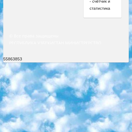
© Все права защищены
РЕСПУБЛИКА УЗБЕКИСТАН МИНИСТРЕРСТВО ДОШКОЛЬНОГО И ШКОЛЬНОГО ОБРАЗОВАНИЯ КОМАНДА в общеобразовательных учреждениях в 2023-2024 учебном году организация и проведение итоговой государственной аттестации обучающихся о Министра дошкольного и школьного образования Республики Узбекистан от 4 марта 2008 года (постановлением Минюста от 20 марта 2008 года № 1778 государственной регистрации) «Итоговое состояние учащихся общего среднего образования на основании положения об утверждении положения об аттестации общего среднего образования выпускной экзамен студентов в образовательных учреждениях в 2023-2024 учебном году В целях организации и прохождения аттестации приказываю: 1. Следующее: перечень предметов, по которым будет проводиться итоговая государственная аттестация и экзамен формы перевода согласно приложению 1; сертификаты международного образца, оценивающие уровень владения иностранными языками перечень согласно приложению 2; 2. Педагогический при специализированных образовательных учреждениях. научно-практический центр квалификации и международной оценки (Д.Давидова) 2024 г. До 25 марта: задания по предметам, по которым будет проводиться итоговая аттестация разработка и утверждение технических условий; итоговая аттестация на основании разработанного предметного задания разработка вопросов по предметам (устно и письменно), экзамен передача; общеобразовательные средние школы и специальные учебные заведения учащиеся выпускных классов школ и интернатов в агентской системе подготовка базы данных экзаменационных материалов и критериев оценки; перевод базы экзаменационных материалов на все языки обучения подать в Республиканский образовательный центр для изготовления; варианты экзаменов на основе разработанных контрольных материалов пусть будут поставлены задачи формирования. 3. Республиканский образовательный центр (Ш.Худайкулов) до 5 апреля 2024 года. до: база данных предоставленных экзаменационных материалов на все языки обучения перевод и экспертиза; для слепых, слабовидящих, глухих, слабослышащих и умственно отсталых детей учащиеся выпускных классов специализированных школ и школ-интернатов база данных экзаменационных материалов на всех преподаваемых языках подготовка критериев оценки; специализированные школы для умственно отсталых детей и технологии для учащихся выпускных классов школ-интернатов разработка соответствующих рекомендаций и критериев проведения ЕГЭ по естествознанию давать задания. 4. Педагогический при специализированных образовательных учреждениях. Научно-практический центр навыков и международной оценки (Д.Давидова), Республика образовательный центр (Худайкулов Ш.) итоговый государственный аттестационный экзамен ориентирован на творческое и логическое мышление при подготовке базы материалов учитывать введение заданий. 5. Следует отметить, что: сертификат государственного образца о знании общеобразовательного предмета и как минимум национальный уровень B1 по предметам на иностранных языках, указанным в Приложении 2. или международно признанный сертификат эквивалентного уровня студенты, изучающие определенный предмет, освобождаются от экзамена; по соответствующим предметам запланирована итоговая государственная аттестация за день до дня, путем жеребьевки Рабочей группой (в письменной форме по предметам, проводимым в форме) из числа сформированных вариантов выбрано 2 варианта; 2 выбранных варианта экзамена анонсированы на официальном сайте министерства и все выпускники по всей стране на основе этих вариантов проводит итоговую государственную аттестацию. 6. Государственное образование учащихся средних общеобразовательных учреждений. знания в соответствии с квалификационными требованиями, которые необходимо приобрести на основании стандартов итоговый (выпускной) контроль для 9 и 11 классов в целях тестирования Экзамены (далее – экзамены) состоят из предметов, перечисленных в приложении 1. будет сделано. 7. Экзамены пройдут с 26 мая по 15 июня 2024 г. (кроме науки физического воспитания). 8. Физическая для учащихся 9 классов общесредних образовательных учреждений. Экзамены по предмету «Образование, квалификация медицина» 1-6 мая 2024 года. сотрудники перевести под присмотр (с отклонениями в физическом или умственном развитии) специализированная школа для детей, школы-интернаты и со сколиозом школы-интернаты санаторного типа для больных детей исключены). 9. Он был слепым, слабовидящим и имел нарушения опорно-двигательного аппарата. экзамены в специализированных школах и интернатах для детей должны проводиться исходя из требований, предъявляемых к общеобразовательным учреждениям (физкультура кроме науки). 10. Специализированная школа для глухих и слабослышащих детей. и экзамены в интернатах и быть реализован в виде письменного теста по математике. 11. Специальность для умственно отсталых детей. Для 9 класса Родной язык и литературное письмо Государственный язык (язык обучения – узбекский). для неклассов) написано Математическое письмо Письменная/устная история Узбекистана Физическое воспитание практично Итоговый контроль Для 11 класса Написание родного языка и литературы (эссе) Математическое письмо Узбекский язык (обучение на узбекском языке) не посещающее общее среднее образование для учреждений)/Образовательное учреждение выбор письменный и устный Иностранный язык письменный/устный Письменная/устная история Узбекистана *По выбору студента:  Химия  Физика  Основы государственного права  География 10 бесплатных образовательных ресурсов - Мы составили подборку онлайн-проектов с интерактивными упражнениями, видеолекциями и статьями. Они помогут вам обрести новые и освежить старые знания бесплатно. 1. «ИНТУИТ» Старейшая образовательная площадка Рунета. Здесь вы найдёте сотни текстовых и видеокурсов на десятки различных тем — от программирования до психологии. Многие курсы подготовлены российскими университетами и крупными международными компаниями вроде Intel и Microsoft. Самостоятельное обучение бесплатное, но желающие могут оплатить услуги персональных наставников. 2. «Смартия» знакомит с актуальными профессиями и подсказывает, как им обучаться. Выбрав заинтересовавшую вас специальность — SMM-специалист, фотограф, веб-дизайнер или другую, — увидите список необходимых для неё умений. Чтобы вы могли освоить их самостоятельно, для каждого умения площадка отображает подборку ссылок на учебные материалы. Хотя «Смартия» ориентируется на русскоязычную аудиторию, часть контента всё же доступна только на английском. 3. «Лекторий Физтеха» Проект Московского физико-технического института (Физтеха). С его помощью вы можете смотреть онлайн серии лекций, записанные на видео в этом вузе. В числе доступных предметов — физика, биология, химия, информационные технологии и другие. К некоторым лекциям администрация ресурса прилагает готовые конспекты, которые можно скачивать в PDF-формате. 4. ITMOcourses Онлайн-площадка Санкт-Петербургского национального исследовательского университета информационных технологий, механики и оптики (ИТМО). Ресурс предоставляет свободный доступ к курсам, разработанным в этом вузе. Каталог материалов разбит на четыре категории: «Оптические системы и технологии», «Приборостроение и робототехника», «Информационные технологии» и «Биотехнологии». Курсы состоят из видеолекций, интерактивных демонстраций и заданий. 5. «КиберЛенинка» Электронная научная библиотека открытого доступа. Каталог площадки регулярно обрастает текстами статей из различных научных изданий. Сгруппированные по журналам и рубрикам публикации можно читать онлайн или скачивать целиком в PDF-формате. Проект нацелен на популяризацию науки за счёт открытого доступа к качественной информации. 6. «ПостНаука» На этом ресурсе публикуют подборки видеолекций, составленные экспертами из разных отраслей и объединённые общими темами. Среди них, к примеру, есть серии «Биоинформатика и геномика», «Культура средневековой Скандинавии» и Cinema Studies о теории кино. Каждая подборка лекций — логически связанная история, рассказанная экспертом от первого лица. Кроме того, на сайте появляются научно-образовательные статьи и тесты на разные темы. 7. «Newочём» Команда проекта «Newочём» отбирает самые интересные тексты из англоязычных СМИ и переводит те из них, за которые голосуют участники сообщества «ВКонтакте». По большей части это научно-популярные статьи. Редакторы придумывают лишь заголовки, в остальном содержание переводов соответствует оригиналам. Полные тексты можно читать прямо в социальной сети. 8. InternetUrok Онлайн-база материалов по основным дисциплинам школьной программы. Информация на сайте структурирована по классам, предметам и темам (урокам). Каждый урок состоит из видеолекций и конспектов. Есть также интерактивные тренажёры и тесты для закрепления пройденного материала. Даже если вы давно окончили школу, возможность повторить программу старших классов всегда может пригодиться. 9. Edutainme Ещё один ресурс об образовании. В отличие от Newtonew, как мне кажется, Edutainme больше ориентируется на представителей индустрии: педагогов, предпринимателей, разработчиков образовательных проектов. Но и любой, кто просто стремится к саморазвитию, найдёт на сайте много полезного и интересного для себя. Например, информацию о новых курсах и образовательных сервисах. 10. Newtonew Онлайн-медиа об образовании и обучении в широком смысле. Авторы Newtonew пишут об инструментах, заведениях, тактиках и стратегиях, которые помогают учить других и получать новые знания самостоятельно. На этой площадке вы найдёте новости, обзоры, аналитические мате
55863853