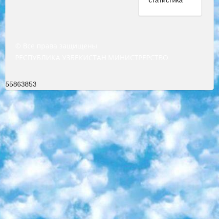
© Все права защищены
РЕСПУБЛИКА УЗБЕКИСТАН МИНИСТРЕРСТВО ДОШКОЛЬНОГО И ШКОЛЬНОГО ОБРАЗОВАНИЯ КОМАНДА в общеобразовательных учреждениях в 2023-2024 учебном году организация и проведение итоговой государственной аттестации обучающихся о Министра дошкольного и школьного образования Республики Узбекистан от 4 марта 2008 года (постановлением Минюста от 20 марта 2008 года № 1778 государственной регистрации) «Итоговое состояние учащихся общего среднего образования на основании положения об утверждении положения об аттестации общего среднего образования выпускной экзамен студентов в образовательных учреждениях в 2023-2024 учебном году В целях организации и прохождения аттестации приказываю: 1. Следующее: перечень предметов, по которым будет проводиться итоговая государственная аттестация и экзамен формы перевода согласно приложению 1; сертификаты международного образца, оценивающие уровень владения иностранными языками перечень согласно приложению 2; 2. Педагогический при специализированных образовательных учреждениях. научно-практический центр квалификации и международной оценки (Д.Давидова) 2024 г. До 25 марта: задания по предметам, по которым будет проводиться итоговая аттестация разработка и утверждение технических условий; итоговая аттестация на основании разработанного предметного задания разработка вопросов по предметам (устно и письменно), экзамен передача; общеобразовательные средние школы и специальные учебные заведения учащиеся выпускных классов школ и интернатов в агентской системе подготовка базы данных экзаменационных материалов и критериев оценки; перевод базы экзаменационных материалов на все языки обучения подать в Республиканский образовательный центр для изготовления; варианты экзаменов на основе разработанных контрольных материалов пусть будут поставлены задачи формирования. 3. Республиканский образовательный центр (Ш.Худайкулов) до 5 апреля 2024 года. до: база данных предоставленных экзаменационных материалов на все языки обучения перевод и экспертиза; для слепых, слабовидящих, глухих, слабослышащих и умственно отсталых детей учащиеся выпускных классов специализированных школ и школ-интернатов база данных экзаменационных материалов на всех преподаваемых языках подготовка критериев оценки; специализированные школы для умственно отсталых детей и технологии для учащихся выпускных классов школ-интернатов разработка соответствующих рекомендаций и критериев проведения ЕГЭ по естествознанию давать задания. 4. Педагогический при специализированных образовательных учреждениях. Научно-практический центр навыков и международной оценки (Д.Давидова), Республика образовательный центр (Худайкулов Ш.) итоговый государственный аттестационный экзамен ориентирован на творческое и логическое мышление при подготовке базы материалов учитывать введение заданий. 5. Следует отметить, что: сертификат государственного образца о знании общеобразовательного предмета и как минимум национальный уровень B1 по предметам на иностранных языках, указанным в Приложении 2. или международно признанный сертификат эквивалентного уровня студенты, изучающие определенный предмет, освобождаются от экзамена; по соответствующим предметам запланирована итоговая государственная аттестация за день до дня, путем жеребьевки Рабочей группой (в письменной форме по предметам, проводимым в форме) из числа сформированных вариантов выбрано 2 варианта; 2 выбранных варианта экзамена анонсированы на официальном сайте министерства и все выпускники по всей стране на основе этих вариантов проводит итоговую государственную аттестацию. 6. Государственное образование учащихся средних общеобразовательных учреждений. знания в соответствии с квалификационными требованиями, которые необходимо приобрести на основании стандартов итоговый (выпускной) контроль для 9 и 11 классов в целях тестирования Экзамены (далее – экзамены) состоят из предметов, перечисленных в приложении 1. будет сделано. 7. Экзамены пройдут с 26 мая по 15 июня 2024 г. (кроме науки физического воспитания). 8. Физическая для учащихся 9 классов общесредних образовательных учреждений. Экзамены по предмету «Образование, квалификация медицина» 1-6 мая 2024 года. сотрудники перевести под присмотр (с отклонениями в физическом или умственном развитии) специализированная школа для детей, школы-интернаты и со сколиозом школы-интернаты санаторного типа для больных детей исключены). 9. Он был слепым, слабовидящим и имел нарушения опорно-двигательного аппарата. экзамены в специализированных школах и интернатах для детей должны проводиться исходя из требований, предъявляемых к общеобразовательным учреждениям (физкультура кроме науки). 10. Специализированная школа для глухих и слабослышащих детей. и экзамены в интернатах и быть реализован в виде письменного теста по математике. 11. Специальность для умственно отсталых детей. Для 9 класса Родной язык и литературное письмо Государственный язык (язык обучения – узбекский). для неклассов) написано Математическое письмо Письменная/устная история Узбекистана Физическое воспитание практично Итоговый контроль Для 11 класса Написание родного языка и литературы (эссе) Математическое письмо Узбекский язык (обучение на узбекском языке) не посещающее общее среднее образование для учреждений)/Образовательное учреждение выбор письменный и устный Иностранный язык письменный/устный Письменная/устная история Узбекистана *По выбору студента:  Химия  Физика  Основы государственного права  География 10 бесплатных образовательных ресурсов - Мы составили подборку онлайн-проектов с интерактивными упражнениями, видеолекциями и статьями. Они помогут вам обрести новые и освежить старые знания бесплатно. 1. «ИНТУИТ» Старейшая образовательная площадка Рунета. Здесь вы найдёте сотни текстовых и видеокурсов на десятки различных тем — от программирования до психологии. Многие курсы подготовлены российскими университетами и крупными международными компаниями вроде Intel и Microsoft. Самостоятельное обучение бесплатное, но желающие могут оплатить услуги персональных наставников. 2. «Смартия» знакомит с актуальными профессиями и подсказывает, как им обучаться. Выбрав заинтересовавшую вас специальность — SMM-специалист, фотограф, веб-дизайнер или другую, — увидите список необходимых для неё умений. Чтобы вы могли освоить их самостоятельно, для каждого умения площадка отображает подборку ссылок на учебные материалы. Хотя «Смартия» ориентируется на русскоязычную аудиторию, часть контента всё же доступна только на английском. 3. «Лекторий Физтеха» Проект Московского физико-технического института (Физтеха). С его помощью вы можете смотреть онлайн серии лекций, записанные на видео в этом вузе. В числе доступных предметов — физика, биология, химия, информационные технологии и другие. К некоторым лекциям администрация ресурса прилагает готовые конспекты, которые можно скачивать в PDF-формате. 4. ITMOcourses Онлайн-площадка Санкт-Петербургского национального исследовательского университета информационных технологий, механики и оптики (ИТМО). Ресурс предоставляет свободный доступ к курсам, разработанным в этом вузе. Каталог материалов разбит на четыре категории: «Оптические системы и технологии», «Приборостроение и робототехника», «Информационные технологии» и «Биотехнологии». Курсы состоят из видеолекций, интерактивных демонстраций и заданий. 5. «КиберЛенинка» Электронная научная библиотека открытого доступа. Каталог площадки регулярно обрастает текстами статей из различных научных изданий. Сгруппированные по журналам и рубрикам публикации можно читать онлайн или скачивать целиком в PDF-формате. Проект нацелен на популяризацию науки за счёт открытого доступа к качественной информации. 6. «ПостНаука» На этом ресурсе публикуют подборки видеолекций, составленные экспертами из разных отраслей и объединённые общими темами. Среди них, к примеру, есть серии «Биоинформатика и геномика», «Культура средневековой Скандинавии» и Cinema Studies о теории кино. Каждая подборка лекций — логически связанная история, рассказанная экспертом от первого лица. Кроме того, на сайте появляются научно-образовательные статьи и тесты на разные темы. 7. «Newочём» Команда проекта «Newочём» отбирает самые интересные тексты из англоязычных СМИ и переводит те из них, за которые голосуют участники сообщества «ВКонтакте». По большей части это научно-популярные статьи. Редакторы придумывают лишь заголовки, в остальном содержание переводов соответствует оригиналам. Полные тексты можно читать прямо в социальной сети. 8. InternetUrok Онлайн-база материалов по основным дисциплинам школьной программы. Информация на сайте структурирована по классам, предметам и темам (урокам). Каждый урок состоит из видеолекций и конспектов. Есть также интерактивные тренажёры и тесты для закрепления пройденного материала. Даже если вы давно окончили школу, возможность повторить программу старших классов всегда может пригодиться. 9. Edutainme Ещё один ресурс об образовании. В отличие от Newtonew, как мне кажется, Edutainme больше ориентируется на представителей индустрии: педагогов, предпринимателей, разработчиков образовательных проектов. Но и любой, кто просто стремится к саморазвитию, найдёт на сайте много полезного и интересного для себя. Например, информацию о новых курсах и образовательных сервисах. 10. Newtonew Онлайн-медиа об образовании и обучении в широком смысле. Авторы Newtonew пишут об инструментах, заведениях, тактиках и стратегиях, которые помогают учить других и получать новые знания самостоятельно. На этой площадке вы найдёте новости, обзоры, аналитические мате
55863853