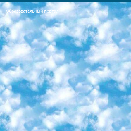
Образовательный портал
РЕСПУБЛИКА УЗБЕКИСТАН МИНИСТРЕРСТВО ДОШКОЛЬНОГО И ШКОЛЬНОГО ОБРАЗОВАНИЯ КОМАНДА в общеобразовательных учреждениях в 2023-2024 учебном году организация и проведение итоговой государственной аттестации обучающихся о Министра дошкольного и школьного образования Республики Узбекистан от 4 марта 2008 года (постановлением Минюста от 20 марта 2008 года № 1778 государственной регистрации) «Итоговое состояние учащихся общего среднего образования на основании положения об утверждении положения об аттестации общего среднего образования выпускной экзамен студентов в образовательных учреждениях в 2023-2024 учебном году В целях организации и прохождения аттестации приказываю: 1. Следующее: перечень предметов, по которым будет проводиться итоговая государственная аттестация и экзамен формы перевода согласно приложению 1; сертификаты международного образца, оценивающие уровень владения иностранными языками перечень согласно приложению 2; 2. Педагогический при специализированных образовательных учреждениях. научно-практический центр квалификации и международной оценки (Д.Давидова) 2024 г. До 25 марта: задания по предметам, по которым будет проводиться итоговая аттестация разработка и утверждение технических условий; итоговая аттестация на основании разработанного предметного задания разработка вопросов по предметам (устно и письменно), экзамен передача; общеобразовательные средние школы и специальные учебные заведения учащиеся выпускных классов школ и интернатов в агентской системе подготовка базы данных экзаменационных материалов и критериев оценки; перевод базы экзаменационных материалов на все языки обучения подать в Республиканский образовательный центр для изготовления; варианты экзаменов на основе разработанных контрольных материалов пусть будут поставлены задачи формирования. 3. Республиканский образовательный центр (Ш.Худайкулов) до 5 апреля 2024 года. до: база данных предоставленных экзаменационных материалов на все языки обучения перевод и экспертиза; для слепых, слабовидящих, глухих, слабослышащих и умственно отсталых детей учащиеся выпускных классов специализированных школ и школ-интернатов база данных экзаменационных материалов на всех преподаваемых языках подготовка критериев оценки; специализированные школы для умственно отсталых детей и технологии для учащихся выпускных классов школ-интернатов разработка соответствующих рекомендаций и критериев проведения ЕГЭ по естествознанию давать задания. 4. Педагогический при специализированных образовательных учреждениях. Научно-практический центр навыков и международной оценки (Д.Давидова), Республика образовательный центр (Худайкулов Ш.) итоговый государственный аттестационный экзамен ориентирован на творческое и логическое мышление при подготовке базы материалов учитывать введение заданий. 5. Следует отметить, что: сертификат государственного образца о знании общеобразовательного предмета и как минимум национальный уровень B1 по предметам на иностранных языках, указанным в Приложении 2. или международно признанный сертификат эквивалентного уровня студенты, изучающие определенный предмет, освобождаются от экзамена; по соответствующим предметам запланирована итоговая государственная аттестация за день до дня, путем жеребьевки Рабочей группой (в письменной форме по предметам, проводимым в форме) из числа сформированных вариантов выбрано 2 варианта; 2 выбранных варианта экзамена анонсированы на официальном сайте министерства и все выпускники по всей стране на основе этих вариантов проводит итоговую государственную аттестацию. 6. Государственное образование учащихся средних общеобразовательных учреждений. знания в соответствии с квалификационными требованиями, которые необходимо приобрести на основании стандартов итоговый (выпускной) контроль для 9 и 11 классов в целях тестирования Экзамены (далее – экзамены) состоят из предметов, перечисленных в приложении 1. будет сделано. 7. Экзамены пройдут с 26 мая по 15 июня 2024 г. (кроме науки физического воспитания). 8. Физическая для учащихся 9 классов общесредних образовательных учреждений. Экзамены по предмету «Образование, квалификация медицина» 1-6 мая 2024 года. сотрудники перевести под присмотр (с отклонениями в физическом или умственном развитии) специализированная школа для детей, школы-интернаты и со сколиозом школы-интернаты санаторного типа для больных детей исключены). 9. Он был слепым, слабовидящим и имел нарушения опорно-двигательного аппарата. экзамены в специализированных школах и интернатах для детей должны проводиться исходя из требований, предъявляемых к общеобразовательным учреждениям (физкультура кроме науки). 10. Специализированная школа для глухих и слабослышащих детей. и экзамены в интернатах и быть реализован в виде письменного теста по математике. 11. Специальность для умственно отсталых детей. Для 9 класса Родной язык и литературное письмо Государственный язык (язык обучения – узбекский). для неклассов) написано Математическое письмо Письменная/устная история Узбекистана Физическое воспитание практично Итоговый контроль Для 11 класса Написание родного языка и литературы (эссе) Математическое письмо Узбекский язык (обучение на узбекском языке) не посещающее общее среднее образование для учреждений)/Образовательное учреждение выбор письменный и устный Иностранный язык письменный/устный Письменная/устная история Узбекистана *По выбору студента:  Химия  Физика  Основы государственного права  География 10 бесплатных образовательных ресурсов - Мы составили подборку онлайн-проектов с интерактивными упражнениями, видеолекциями и статьями. Они помогут вам обрести новые и освежить старые знания бесплатно. 1. «ИНТУИТ» Старейшая образовательная площадка Рунета. Здесь вы найдёте сотни текстовых и видеокурсов на десятки различных тем — от программирования до психологии. Многие курсы подготовлены российскими университетами и крупными международными компаниями вроде Intel и Microsoft. Самостоятельное обучение бесплатное, но желающие могут оплатить услуги персональных наставников. 2. «Смартия» знакомит с актуальными профессиями и подсказывает, как им обучаться. Выбрав заинтересовавшую вас специальность — SMM-специалист, фотограф, веб-дизайнер или другую, — увидите список необходимых для неё умений. Чтобы вы могли освоить их самостоятельно, для каждого умения площадка отображает подборку ссылок на учебные материалы. Хотя «Смартия» ориентируется на русскоязычную аудиторию, часть контента всё же доступна только на английском. 3. «Лекторий Физтеха» Проект Московского физико-технического института (Физтеха). С его помощью вы можете смотреть онлайн серии лекций, записанные на видео в этом вузе. В числе доступных предметов — физика, биология, химия, информационные технологии и другие. К некоторым лекциям администрация ресурса прилагает готовые конспекты, которые можно скачивать в PDF-формате. 4. ITMOcourses Онлайн-площадка Санкт-Петербургского национального исследовательского университета информационных технологий, механики и оптики (ИТМО). Ресурс предоставляет свободный доступ к курсам, разработанным в этом вузе. Каталог материалов разбит на четыре категории: «Оптические системы и технологии», «Приборостроение и робототехника», «Информационные технологии» и «Биотехнологии». Курсы состоят из видеолекций, интерактивных демонстраций и заданий. 5. «КиберЛенинка» Электронная научная библиотека открытого доступа. Каталог площадки регулярно обрастает текстами статей из различных научных изданий. Сгруппированные по журналам и рубрикам публикации можно читать онлайн или скачивать целиком в PDF-формате. Проект нацелен на популяризацию науки за счёт открытого доступа к качественной информации. 6. «ПостНаука» На этом ресурсе публикуют подборки видеолекций, составленные экспертами из разных отраслей и объединённые общими темами. Среди них, к примеру, есть серии «Биоинформатика и геномика», «Культура средневековой Скандинавии» и Cinema Studies о теории кино. Каждая подборка лекций — логически связанная история, рассказанная экспертом от первого лица. Кроме того, на сайте появляются научно-образовательные статьи и тесты на разные темы. 7. «Newочём» Команда проекта «Newочём» отбирает самые интересные тексты из англоязычных СМИ и переводит те из них, за которые голосуют участники сообщества «ВКонтакте». По большей части это научно-популярные статьи. Редакторы придумывают лишь заголовки, в остальном содержание переводов соответствует оригиналам. Полные тексты можно читать прямо в социальной сети. 8. InternetUrok Онлайн-база материалов по основным дисциплинам школьной программы. Информация на сайте структурирована по классам, предметам и темам (урокам). Каждый урок состоит из видеолекций и конспектов. Есть также интерактивные тренажёры и тесты для закрепления пройденного материала. Даже если вы давно окончили школу, возможность повторить программу старших классов всегда может пригодиться. 9. Edutainme Ещё один ресурс об образовании. В отличие от Newtonew, как мне кажется, Edutainme больше ориентируется на представителей индустрии: педагогов, предпринимателей, разработчиков образовательных проектов. Но и любой, кто просто стремится к саморазвитию, найдёт на сайте много полезного и интересного для себя. Например, информацию о новых курсах и образовательных сервисах. 10. Newtonew Онлайн-медиа об образовании и обучении в широком смысле. Авторы Newtonew пишут об инструментах, заведениях, тактиках и стратегиях, которые помогают учить других и получать новые знания самостоятельно. На этой площадке вы найдёте новости, обзоры, аналитические мат