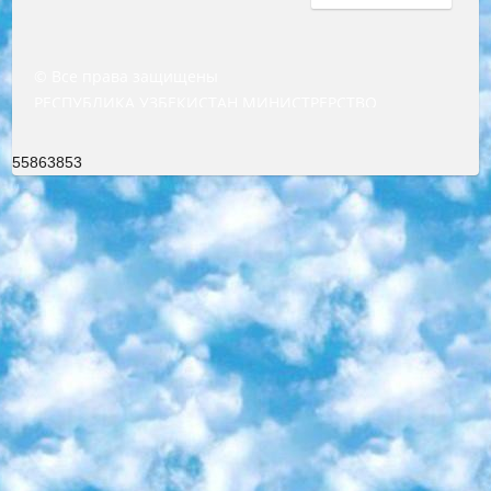
© Все права защищены
РЕСПУБЛИКА УЗБЕКИСТАН МИНИСТРЕРСТВО ДОШКОЛЬНОГО И ШКОЛЬНОГО ОБРАЗОВАНИЯ КОМАНДА в общеобразовательных учреждениях в 2023-2024 учебном году организация и проведение итоговой государственной аттестации обучающихся о Министра дошкольного и школьного образования Республики Узбекистан от 4 марта 2008 года (постановлением Минюста от 20 марта 2008 года № 1778 государственной регистрации) «Итоговое состояние учащихся общего среднего образования на основании положения об утверждении положения об аттестации общего среднего образования выпускной экзамен студентов в образовательных учреждениях в 2023-2024 учебном году В целях организации и прохождения аттестации приказываю: 1. Следующее: перечень предметов, по которым будет проводиться итоговая государственная аттестация и экзамен формы перевода согласно приложению 1; сертификаты международного образца, оценивающие уровень владения иностранными языками перечень согласно приложению 2; 2. Педагогический при специализированных образовательных учреждениях. научно-практический центр квалификации и международной оценки (Д.Давидова) 2024 г. До 25 марта: задания по предметам, по которым будет проводиться итоговая аттестация разработка и утверждение технических условий; итоговая аттестация на основании разработанного предметного задания разработка вопросов по предметам (устно и письменно), экзамен передача; общеобразовательные средние школы и специальные учебные заведения учащиеся выпускных классов школ и интернатов в агентской системе подготовка базы данных экзаменационных материалов и критериев оценки; перевод базы экзаменационных материалов на все языки обучения подать в Республиканский образовательный центр для изготовления; варианты экзаменов на основе разработанных контрольных материалов пусть будут поставлены задачи формирования. 3. Республиканский образовательный центр (Ш.Худайкулов) до 5 апреля 2024 года. до: база данных предоставленных экзаменационных материалов на все языки обучения перевод и экспертиза; для слепых, слабовидящих, глухих, слабослышащих и умственно отсталых детей учащиеся выпускных классов специализированных школ и школ-интернатов база данных экзаменационных материалов на всех преподаваемых языках подготовка критериев оценки; специализированные школы для умственно отсталых детей и технологии для учащихся выпускных классов школ-интернатов разработка соответствующих рекомендаций и критериев проведения ЕГЭ по естествознанию давать задания. 4. Педагогический при специализированных образовательных учреждениях. Научно-практический центр навыков и международной оценки (Д.Давидова), Республика образовательный центр (Худайкулов Ш.) итоговый государственный аттестационный экзамен ориентирован на творческое и логическое мышление при подготовке базы материалов учитывать введение заданий. 5. Следует отметить, что: сертификат государственного образца о знании общеобразовательного предмета и как минимум национальный уровень B1 по предметам на иностранных языках, указанным в Приложении 2. или международно признанный сертификат эквивалентного уровня студенты, изучающие определенный предмет, освобождаются от экзамена; по соответствующим предметам запланирована итоговая государственная аттестация за день до дня, путем жеребьевки Рабочей группой (в письменной форме по предметам, проводимым в форме) из числа сформированных вариантов выбрано 2 варианта; 2 выбранных варианта экзамена анонсированы на официальном сайте министерства и все выпускники по всей стране на основе этих вариантов проводит итоговую государственную аттестацию. 6. Государственное образование учащихся средних общеобразовательных учреждений. знания в соответствии с квалификационными требованиями, которые необходимо приобрести на основании стандартов итоговый (выпускной) контроль для 9 и 11 классов в целях тестирования Экзамены (далее – экзамены) состоят из предметов, перечисленных в приложении 1. будет сделано. 7. Экзамены пройдут с 26 мая по 15 июня 2024 г. (кроме науки физического воспитания). 8. Физическая для учащихся 9 классов общесредних образовательных учреждений. Экзамены по предмету «Образование, квалификация медицина» 1-6 мая 2024 года. сотрудники перевести под присмотр (с отклонениями в физическом или умственном развитии) специализированная школа для детей, школы-интернаты и со сколиозом школы-интернаты санаторного типа для больных детей исключены). 9. Он был слепым, слабовидящим и имел нарушения опорно-двигательного аппарата. экзамены в специализированных школах и интернатах для детей должны проводиться исходя из требований, предъявляемых к общеобразовательным учреждениям (физкультура кроме науки). 10. Специализированная школа для глухих и слабослышащих детей. и экзамены в интернатах и быть реализован в виде письменного теста по математике. 11. Специальность для умственно отсталых детей. Для 9 класса Родной язык и литературное письмо Государственный язык (язык обучения – узбекский). для неклассов) написано Математическое письмо Письменная/устная история Узбекистана Физическое воспитание практично Итоговый контроль Для 11 класса Написание родного языка и литературы (эссе) Математическое письмо Узбекский язык (обучение на узбекском языке) не посещающее общее среднее образование для учреждений)/Образовательное учреждение выбор письменный и устный Иностранный язык письменный/устный Письменная/устная история Узбекистана *По выбору студента:  Химия  Физика  Основы государственного права  География 10 бесплатных образовательных ресурсов - Мы составили подборку онлайн-проектов с интерактивными упражнениями, видеолекциями и статьями. Они помогут вам обрести новые и освежить старые знания бесплатно. 1. «ИНТУИТ» Старейшая образовательная площадка Рунета. Здесь вы найдёте сотни текстовых и видеокурсов на десятки различных тем — от программирования до психологии. Многие курсы подготовлены российскими университетами и крупными международными компаниями вроде Intel и Microsoft. Самостоятельное обучение бесплатное, но желающие могут оплатить услуги персональных наставников. 2. «Смартия» знакомит с актуальными профессиями и подсказывает, как им обучаться. Выбрав заинтересовавшую вас специальность — SMM-специалист, фотограф, веб-дизайнер или другую, — увидите список необходимых для неё умений. Чтобы вы могли освоить их самостоятельно, для каждого умения площадка отображает подборку ссылок на учебные материалы. Хотя «Смартия» ориентируется на русскоязычную аудиторию, часть контента всё же доступна только на английском. 3. «Лекторий Физтеха» Проект Московского физико-технического института (Физтеха). С его помощью вы можете смотреть онлайн серии лекций, записанные на видео в этом вузе. В числе доступных предметов — физика, биология, химия, информационные технологии и другие. К некоторым лекциям администрация ресурса прилагает готовые конспекты, которые можно скачивать в PDF-формате. 4. ITMOcourses Онлайн-площадка Санкт-Петербургского национального исследовательского университета информационных технологий, механики и оптики (ИТМО). Ресурс предоставляет свободный доступ к курсам, разработанным в этом вузе. Каталог материалов разбит на четыре категории: «Оптические системы и технологии», «Приборостроение и робототехника», «Информационные технологии» и «Биотехнологии». Курсы состоят из видеолекций, интерактивных демонстраций и заданий. 5. «КиберЛенинка» Электронная научная библиотека открытого доступа. Каталог площадки регулярно обрастает текстами статей из различных научных изданий. Сгруппированные по журналам и рубрикам публикации можно читать онлайн или скачивать целиком в PDF-формате. Проект нацелен на популяризацию науки за счёт открытого доступа к качественной информации. 6. «ПостНаука» На этом ресурсе публикуют подборки видеолекций, составленные экспертами из разных отраслей и объединённые общими темами. Среди них, к примеру, есть серии «Биоинформатика и геномика», «Культура средневековой Скандинавии» и Cinema Studies о теории кино. Каждая подборка лекций — логически связанная история, рассказанная экспертом от первого лица. Кроме того, на сайте появляются научно-образовательные статьи и тесты на разные темы. 7. «Newочём» Команда проекта «Newочём» отбирает самые интересные тексты из англоязычных СМИ и переводит те из них, за которые голосуют участники сообщества «ВКонтакте». По большей части это научно-популярные статьи. Редакторы придумывают лишь заголовки, в остальном содержание переводов соответствует оригиналам. Полные тексты можно читать прямо в социальной сети. 8. InternetUrok Онлайн-база материалов по основным дисциплинам школьной программы. Информация на сайте структурирована по классам, предметам и темам (урокам). Каждый урок состоит из видеолекций и конспектов. Есть также интерактивные тренажёры и тесты для закрепления пройденного материала. Даже если вы давно окончили школу, возможность повторить программу старших классов всегда может пригодиться. 9. Edutainme Ещё один ресурс об образовании. В отличие от Newtonew, как мне кажется, Edutainme больше ориентируется на представителей индустрии: педагогов, предпринимателей, разработчиков образовательных проектов. Но и любой, кто просто стремится к саморазвитию, найдёт на сайте много полезного и интересного для себя. Например, информацию о новых курсах и образовательных сервисах. 10. Newtonew Онлайн-медиа об образовании и обучении в широком смысле. Авторы Newtonew пишут об инструментах, заведениях, тактиках и стратегиях, которые помогают учить других и получать новые знания самостоятельно. На этой площадке вы найдёте новости, обзоры, аналитические мате
55863853