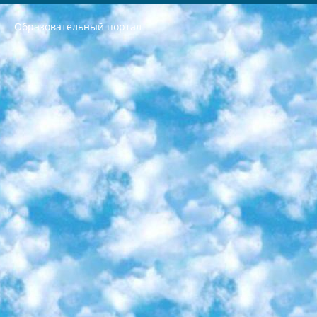
Образовательный портал
РЕСПУБЛИКА УЗБЕКИСТАН МИНИСТРЕРСТВО ДОШКОЛЬНОГО И ШКОЛЬНОГО ОБРАЗОВАНИЯ КОМАНДА в общеобразовательных учреждениях в 2023-2024 учебном году организация и проведение итоговой государственной аттестации обучающихся о Министра дошкольного и школьного образования Республики Узбекистан от 4 марта 2008 года (постановлением Минюста от 20 марта 2008 года № 1778 государственной регистрации) «Итоговое состояние учащихся общего среднего образования на основании положения об утверждении положения об аттестации общего среднего образования выпускной экзамен студентов в образовательных учреждениях в 2023-2024 учебном году В целях организации и прохождения аттестации приказываю: 1. Следующее: перечень предметов, по которым будет проводиться итоговая государственная аттестация и экзамен формы перевода согласно приложению 1; сертификаты международного образца, оценивающие уровень владения иностранными языками перечень согласно приложению 2; 2. Педагогический при специализированных образовательных учреждениях. научно-практический центр квалификации и международной оценки (Д.Давидова) 2024 г. До 25 марта: задания по предметам, по которым будет проводиться итоговая аттестация разработка и утверждение технических условий; итоговая аттестация на основании разработанного предметного задания разработка вопросов по предметам (устно и письменно), экзамен передача; общеобразовательные средние школы и специальные учебные заведения учащиеся выпускных классов школ и интернатов в агентской системе подготовка базы данных экзаменационных материалов и критериев оценки; перевод базы экзаменационных материалов на все языки обучения подать в Республиканский образовательный центр для изготовления; варианты экзаменов на основе разработанных контрольных материалов пусть будут поставлены задачи формирования. 3. Республиканский образовательный центр (Ш.Худайкулов) до 5 апреля 2024 года. до: база данных предоставленных экзаменационных материалов на все языки обучения перевод и экспертиза; для слепых, слабовидящих, глухих, слабослышащих и умственно отсталых детей учащиеся выпускных классов специализированных школ и школ-интернатов база данных экзаменационных материалов на всех преподаваемых языках подготовка критериев оценки; специализированные школы для умственно отсталых детей и технологии для учащихся выпускных классов школ-интернатов разработка соответствующих рекомендаций и критериев проведения ЕГЭ по естествознанию давать задания. 4. Педагогический при специализированных образовательных учреждениях. Научно-практический центр навыков и международной оценки (Д.Давидова), Республика образовательный центр (Худайкулов Ш.) итоговый государственный аттестационный экзамен ориентирован на творческое и логическое мышление при подготовке базы материалов учитывать введение заданий. 5. Следует отметить, что: сертификат государственного образца о знании общеобразовательного предмета и как минимум национальный уровень B1 по предметам на иностранных языках, указанным в Приложении 2. или международно признанный сертификат эквивалентного уровня студенты, изучающие определенный предмет, освобождаются от экзамена; по соответствующим предметам запланирована итоговая государственная аттестация за день до дня, путем жеребьевки Рабочей группой (в письменной форме по предметам, проводимым в форме) из числа сформированных вариантов выбрано 2 варианта; 2 выбранных варианта экзамена анонсированы на официальном сайте министерства и все выпускники по всей стране на основе этих вариантов проводит итоговую государственную аттестацию. 6. Государственное образование учащихся средних общеобразовательных учреждений. знания в соответствии с квалификационными требованиями, которые необходимо приобрести на основании стандартов итоговый (выпускной) контроль для 9 и 11 классов в целях тестирования Экзамены (далее – экзамены) состоят из предметов, перечисленных в приложении 1. будет сделано. 7. Экзамены пройдут с 26 мая по 15 июня 2024 г. (кроме науки физического воспитания). 8. Физическая для учащихся 9 классов общесредних образовательных учреждений. Экзамены по предмету «Образование, квалификация медицина» 1-6 мая 2024 года. сотрудники перевести под присмотр (с отклонениями в физическом или умственном развитии) специализированная школа для детей, школы-интернаты и со сколиозом школы-интернаты санаторного типа для больных детей исключены). 9. Он был слепым, слабовидящим и имел нарушения опорно-двигательного аппарата. экзамены в специализированных школах и интернатах для детей должны проводиться исходя из требований, предъявляемых к общеобразовательным учреждениям (физкультура кроме науки). 10. Специализированная школа для глухих и слабослышащих детей. и экзамены в интернатах и быть реализован в виде письменного теста по математике. 11. Специальность для умственно отсталых детей. Для 9 класса Родной язык и литературное письмо Государственный язык (язык обучения – узбекский). для неклассов) написано Математическое письмо Письменная/устная история Узбекистана Физическое воспитание практично Итоговый контроль Для 11 класса Написание родного языка и литературы (эссе) Математическое письмо Узбекский язык (обучение на узбекском языке) не посещающее общее среднее образование для учреждений)/Образовательное учреждение выбор письменный и устный Иностранный язык письменный/устный Письменная/устная история Узбекистана *По выбору студента:  Химия  Физика  Основы государственного права  География 10 бесплатных образовательных ресурсов - Мы составили подборку онлайн-проектов с интерактивными упражнениями, видеолекциями и статьями. Они помогут вам обрести новые и освежить старые знания бесплатно. 1. «ИНТУИТ» Старейшая образовательная площадка Рунета. Здесь вы найдёте сотни текстовых и видеокурсов на десятки различных тем — от программирования до психологии. Многие курсы подготовлены российскими университетами и крупными международными компаниями вроде Intel и Microsoft. Самостоятельное обучение бесплатное, но желающие могут оплатить услуги персональных наставников. 2. «Смартия» знакомит с актуальными профессиями и подсказывает, как им обучаться. Выбрав заинтересовавшую вас специальность — SMM-специалист, фотограф, веб-дизайнер или другую, — увидите список необходимых для неё умений. Чтобы вы могли освоить их самостоятельно, для каждого умения площадка отображает подборку ссылок на учебные материалы. Хотя «Смартия» ориентируется на русскоязычную аудиторию, часть контента всё же доступна только на английском. 3. «Лекторий Физтеха» Проект Московского физико-технического института (Физтеха). С его помощью вы можете смотреть онлайн серии лекций, записанные на видео в этом вузе. В числе доступных предметов — физика, биология, химия, информационные технологии и другие. К некоторым лекциям администрация ресурса прилагает готовые конспекты, которые можно скачивать в PDF-формате. 4. ITMOcourses Онлайн-площадка Санкт-Петербургского национального исследовательского университета информационных технологий, механики и оптики (ИТМО). Ресурс предоставляет свободный доступ к курсам, разработанным в этом вузе. Каталог материалов разбит на четыре категории: «Оптические системы и технологии», «Приборостроение и робототехника», «Информационные технологии» и «Биотехнологии». Курсы состоят из видеолекций, интерактивных демонстраций и заданий. 5. «КиберЛенинка» Электронная научная библиотека открытого доступа. Каталог площадки регулярно обрастает текстами статей из различных научных изданий. Сгруппированные по журналам и рубрикам публикации можно читать онлайн или скачивать целиком в PDF-формате. Проект нацелен на популяризацию науки за счёт открытого доступа к качественной информации. 6. «ПостНаука» На этом ресурсе публикуют подборки видеолекций, составленные экспертами из разных отраслей и объединённые общими темами. Среди них, к примеру, есть серии «Биоинформатика и геномика», «Культура средневековой Скандинавии» и Cinema Studies о теории кино. Каждая подборка лекций — логически связанная история, рассказанная экспертом от первого лица. Кроме того, на сайте появляются научно-образовательные статьи и тесты на разные темы. 7. «Newочём» Команда проекта «Newочём» отбирает самые интересные тексты из англоязычных СМИ и переводит те из них, за которые голосуют участники сообщества «ВКонтакте». По большей части это научно-популярные статьи. Редакторы придумывают лишь заголовки, в остальном содержание переводов соответствует оригиналам. Полные тексты можно читать прямо в социальной сети. 8. InternetUrok Онлайн-база материалов по основным дисциплинам школьной программы. Информация на сайте структурирована по классам, предметам и темам (урокам). Каждый урок состоит из видеолекций и конспектов. Есть также интерактивные тренажёры и тесты для закрепления пройденного материала. Даже если вы давно окончили школу, возможность повторить программу старших классов всегда может пригодиться. 9. Edutainme Ещё один ресурс об образовании. В отличие от Newtonew, как мне кажется, Edutainme больше ориентируется на представителей индустрии: педагогов, предпринимателей, разработчиков образовательных проектов. Но и любой, кто просто стремится к саморазвитию, найдёт на сайте много полезного и интересного для себя. Например, информацию о новых курсах и образовательных сервисах. 10. Newtonew Онлайн-медиа об образовании и обучении в широком смысле. Авторы Newtonew пишут об инструментах, заведениях, тактиках и стратегиях, которые помогают учить других и получать новые знания самостоятельно. На этой площадке вы найдёте новости, обзоры, аналитические мат