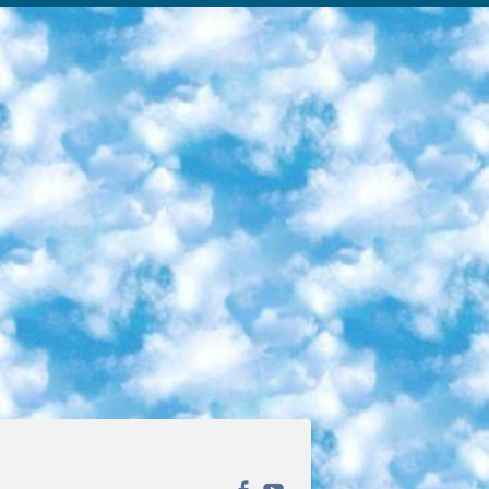
ека открытого доступа. Каталог площадки регулярно обрастает текстами статей из различных научных изданий. Сгруппированные по журналам и рубрикам публикации можно читать онлайн или скачивать целиком в PDF-формате. Проект нацелен на популяризацию науки за счёт открытого доступа к качественной информации. 6. «ПостНаука» На этом ресурсе публикуют подборки видеолекций, составленные экспертами из разных отраслей и объединённые общими темами. Среди них, к примеру, есть серии «Биоинформатика и геномика», «Культура средневековой Скандинавии» и Cinema Studies о теории кино. Каждая подборка лекций — логически связанная история, рассказанная экспертом от первого лица. Кроме того, на сайте появляются научно-образовательные статьи и тесты на разные темы. 7. «Newочём» Команда проекта «Newочём» отбирает самые интересные тексты из англоязычных СМИ и переводит те из них, за которые голосуют участники сообщества «ВКонтакте». По большей части это научно-популярные статьи. Редакторы придумывают лишь заголовки, в остальном содержание переводов соответствует оригиналам. Полные тексты можно читать прямо в социальной сети. 8. InternetUrok Онлайн-база материалов по основным дисциплинам школьной программы. Информация на сайте структурирована по классам, предметам и темам (урокам). Каждый урок состоит из видеолекций и конспектов. Есть также интерактивные тренажёры и тесты для закрепления пройденного материала. Даже если вы давно окончили школу, возможность повторить программу старших классов всегда может пригодиться. 9. Edutainme Ещё один ресурс об образовании. В отличие от Newtonew, как мне кажется, Edutainme больше ориентируется на представителей индустрии: педагогов, предпринимателей, разработчиков образовательных проектов. Но и любой, кто просто стремится к саморазвитию, найдёт на сайте много полезного и интересного для себя. Например, информацию о новых курсах и образовательных сервисах. 10. Newtonew Онлайн-медиа об образовании и обучении в широком смысле. Авторы Newtonew пишут об инструментах, заведениях, тактиках и стратегиях, которые помогают учить других и получать новые знания самостоятельно. На этой площадке вы найдёте новости, обзоры, аналитические мат