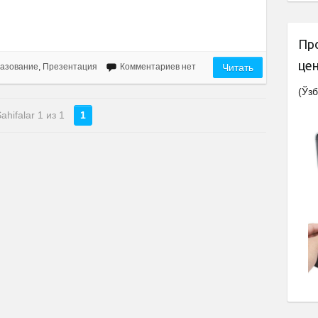
Пр
це
азование
,
Презентация
Комментариев нет
Читать
(Ўзб
ahifalar 1 из 1
1