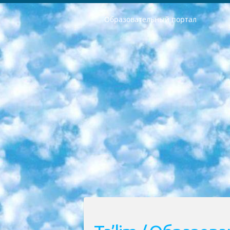
Образовательный портал
РЕСПУБЛИКА УЗБЕКИСТАН МИНИСТРЕРСТВО ДОШКОЛЬНОГО И ШКОЛЬНОГО ОБРАЗОВАНИЯ КОМАНДА в общеобразовательных учреждениях в 2023-2024 учебном году организация и проведение итоговой государственной аттестации обучающихся о Министра дошкольного и школьного образования Республики Узбекистан от 4 марта 2008 года (постановлением Минюста от 20 марта 2008 года № 1778 государственной регистрации) «Итоговое состояние учащихся общего среднего образования на основании положения об утверждении положения об аттестации общего среднего образования выпускной экзамен студентов в образовательных учреждениях в 2023-2024 учебном году В целях организации и прохождения аттестации приказываю: 1. Следующее: перечень предметов, по которым будет проводиться итоговая государственная аттестация и экзамен формы перевода согласно приложению 1; сертификаты международного образца, оценивающие уровень владения иностранными языками перечень согласно приложению 2; 2. Педагогический при специализированных образовательных учреждениях. научно-практический центр квалификации и международной оценки (Д.Давидова) 2024 г. До 25 марта: задания по предметам, по которым будет проводиться итоговая аттестация разработка и утверждение технических условий; итоговая аттестация на основании разработанного предметного задания разработка вопросов по предметам (устно и письменно), экзамен передача; общеобразовательные средние школы и специальные учебные заведения учащиеся выпускных классов школ и интернатов в агентской системе подготовка базы данных экзаменационных материалов и критериев оценки; перевод базы экзаменационных материалов на все языки обучения подать в Республиканский образовательный центр для изготовления; варианты экзаменов на основе разработанных контрольных материалов пусть будут поставлены задачи формирования. 3. Республиканский образовательный центр (Ш.Худайкулов) до 5 апреля 2024 года. до: база данных предоставленных экзаменационных материалов на все языки обучения перевод и экспертиза; для слепых, слабовидящих, глухих, слабослышащих и умственно отсталых детей учащиеся выпускных классов специализированных школ и школ-интернатов база данных экзаменационных материалов на всех преподаваемых языках подготовка критериев оценки; специализированные школы для умственно отсталых детей и технологии для учащихся выпускных классов школ-интернатов разработка соответствующих рекомендаций и критериев проведения ЕГЭ по естествознанию давать задания. 4. Педагогический при специализированных образовательных учреждениях. Научно-практический центр навыков и международной оценки (Д.Давидова), Республи