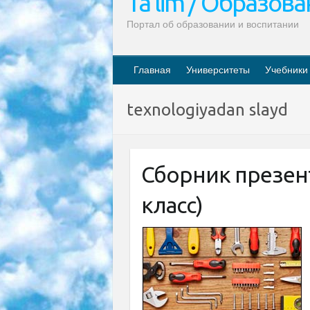
Ta’lim / Образов
Портал об образовании и воспитании
Главная
Университеты
Учебники
texnologiyadan slayd
Сборник презент
класс)