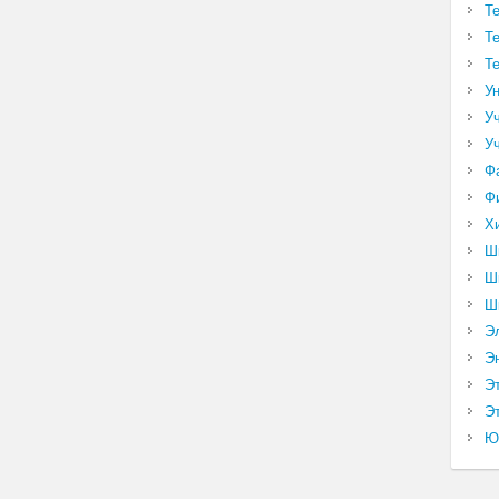
Т
Т
Т
У
У
У
Ф
Ф
Х
Ш
Ш
Ш
Э
Э
Э
Эт
Ю