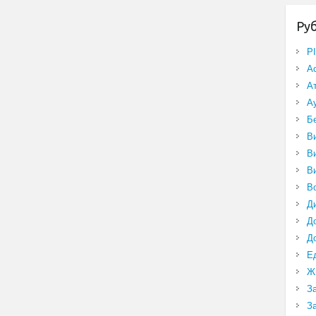
Ру
P
А
А
А
Б
В
В
В
В
Д
Д
Д
Е
Ж
З
З