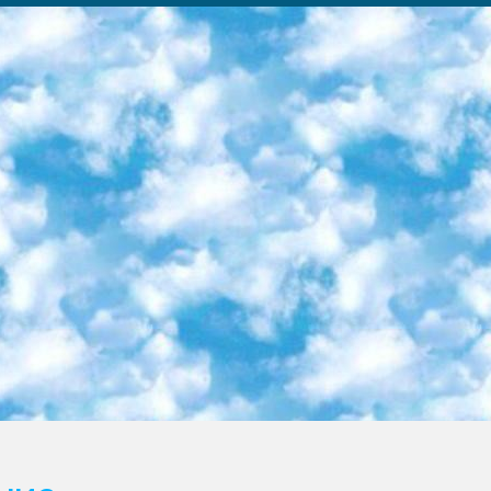
ка образовательный центр (Худайкулов Ш.) итоговый государственный аттестационный экзамен ориентирован на творческое и логическое мышление при подготовке базы материалов учитывать введение заданий. 5. Следует отметить, что: сертификат государственного образца о знании общеобразовательного предмета и как минимум национальный уровень B1 по предметам на иностранных языках, указанным в Приложении 2. или международно признанный сертификат эквивалентного уровня студенты, изучающие определенный предмет, освобождаются от экзамена; по соответствующим предметам запланирована итоговая государственная аттестация за день до дня, путем жеребьевки Рабочей группой (в письменной форме по предметам, проводимым в форме) из числа сформированных вариантов выбрано 2 варианта; 2 выбранных варианта экзамена анонсированы на официальном сайте министерства и все выпускники по всей стране на основе этих вариантов проводит итоговую государственную аттестацию. 6. Государственное образование учащихся средних общеобразовательных учреждений. знания в соответствии с квалификационными требованиями, которые необходимо приобрести на основании стандартов итоговый (выпускной) контроль для 9 и 11 классов в целях тестирования Экзамены (далее – экзамены) состоят из предметов, перечисленных в приложении 1. будет сделано. 7. Экзамены пройдут с 26 мая по 15 июня 2024 г. (кроме науки физического воспитания). 8. Физическая для учащихся 9 классов общесредних образовательных учреждений. Экзамены по предмету «Образование, квалификация медицина» 1-6 мая 2024 года. сотрудники перевести под присмотр (с отклонениями в физическом или умственном развитии) специализированная школа для детей, школы-интернаты и со сколиозом школы-интернаты санаторного типа для больных детей исключены). 9. Он был слепым, слабовидящим и имел нарушения опорно-двигательного аппарата. экзамены в специализированных школах и интернатах для детей должны проводиться исходя из требований, предъявляемых к общеобразовательным учреждениям (физкультура кроме науки). 10. Специализированная школа для глухих и слабослышащих детей. и экзамены в интернатах и быть реализован в виде письменного теста по математике. 11. Специальность для умственно отсталых детей. Для 9 класса Родной язык и литературное письмо Государственный язык (язык обучения – узбекский). для неклассов) написано Математическое письмо Письменная/устная история Узбекистана Физическое воспитание практично Итоговый контроль Для 11 класса Написание родного языка и литературы (эссе) Математическое письмо Узбекский язык (обучение на узбекском языке) не посещающее общее среднее образование для учреждений)/Образовательное учреждение выбор письменный и устный Иностранный язык письменный/устный Письменная/устная история Узбекистана *По выбору студента:  Химия  Физика  Основы государственного права  География 10 бесплатных образовательных ресурсов - Мы составили подборку онлайн-проектов с интерактивными упражнениями, видеолекциями и статьями. Они помогут вам обрести новые и освежить старые знания бесплатно. 1. «ИНТУИТ» Старейшая образовательная площадка Рунета. Здесь вы найдёте сотни текстовых и видеокурсов на десятки различных тем — от программирования до психологии. Многие курсы подготовлены российскими университетами и крупными международными компаниями вроде Intel и Microsoft. Самостоятельное обучение бесплатное, но желающие могут оплатить услуги персональных наставников. 2. «Смартия» знакомит с актуальными профессиями и подсказывает, как им обучаться. Выбрав заинтересовавшую вас специальность — SMM-специалист, фотограф, веб-дизайнер или другую, — увидите список необходимых для неё умений. Чтобы вы могли освоить их самостоятельно, для каждого умения площадка отображает подборку ссылок на учебные материалы. Хотя «Смартия» ориентируется на русскоязычную аудиторию, часть контента всё же доступна только на английском. 3. «Лекторий Физтеха» Проект Московского физико-технического института (Физтеха). С его помощью вы можете смотреть онлайн серии лекций, записанные на видео в этом вузе. В числе доступных предметов — физика, биология, химия, информационные технологии и другие. К некоторым лекциям администрация ресурса прилагает готовые конспекты, которые можно скачивать в PDF-формате. 4. ITMOcourses Онлайн-площадка Санкт-Петербургского национального исследовательского университета информационных технологий, механики и оптики (ИТМО). Ресурс предоставляет свободный доступ к курсам, разработанным в этом вузе. Каталог материалов разбит на четыре категории: «Оптические системы и технологии», «Приборостроение и робототехника», «Информационные технологии» и «Биотехнологии». Курсы состоят из видеолекций, интерактивных демонстраций и заданий. 5. «КиберЛенинка» Электронная научная библиот