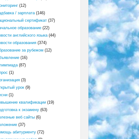
ониторинг
(12)
адбавка / зарплата
(146)
ациональный сертификат
(37)
ачальное образование
(22)
овости английского языка
(44)
овости образования
(374)
бразование за рубежом
(12)
бъявление
(16)
лимпиада
(87)
прос
(1)
рганизация
(3)
ткрытый урок
(9)
есни
(1)
овышение квалификации
(19)
одготовка к экзамену
(63)
олезные веб сайты
(6)
оложение
(37)
омощь абитуриенту
(72)