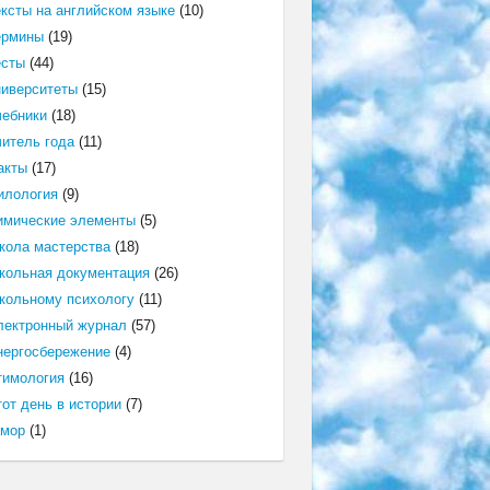
ексты на английском языке
(10)
ермины
(19)
есты
(44)
ниверситеты
(15)
чебники
(18)
читель года
(11)
акты
(17)
илология
(9)
имические элементы
(5)
кола мастерства
(18)
кольная документация
(26)
кольному психологу
(11)
лектронный журнал
(57)
нергосбережение
(4)
тимология
(16)
от день в истории
(7)
мор
(1)