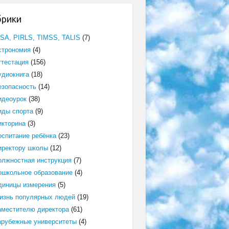
брики
ISA, PIRLS, TIMSS, TALIS
(7)
строномия
(4)
ттестация
(156)
удиокнига
(18)
езопасность
(14)
идеоурок
(38)
иды спорта
(9)
икторина
(3)
оспитание ребёнка
(23)
иректору школы
(12)
олжностная инструкция
(7)
ошкольное образование
(4)
диницы измерения
(5)
изнь популярных людей
(19)
аместителю директора
(61)
арубежные университеты
(4)