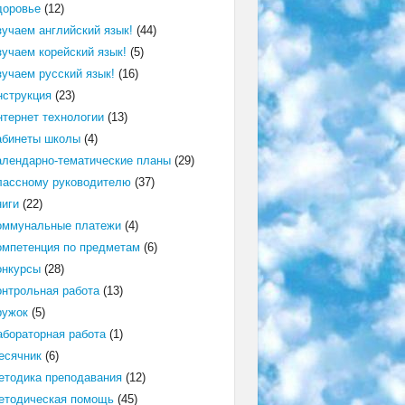
доровье
(12)
зучаем английский язык!
(44)
зучаем корейский язык!
(5)
зучаем русский язык!
(16)
нструкция
(23)
нтернет технологии
(13)
абинеты школы
(4)
алендарно-тематические планы
(29)
лассному руководителю
(37)
ниги
(22)
оммунальные платежи
(4)
омпетенция по предметам
(6)
онкурсы
(28)
онтрольная работа
(13)
ружок
(5)
абораторная работа
(1)
есячник
(6)
етодика преподавания
(12)
етодическая помощь
(45)