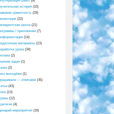
опуляризация работ
(9)
оучительная история
(10)
равовая грамотность
(29)
резентация
(22)
резидентская школа
(21)
рограммы / приложения
(7)
рофориентация
(14)
аздаточные материалы
(13)
азработка урока
(34)
еклама
(2)
ешение задач
(1)
казки
(2)
оюз молодёжи
(1)
прашивали — отвечаем
(35)
татьи
(43)
тихи
(13)
траны
(12)
тратегия
(4)
ценарий мероприятия
(18)