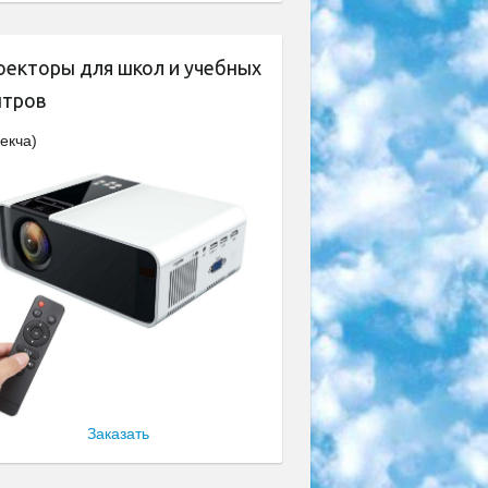
оекторы для школ и учебных
нтров
екча)
Заказать