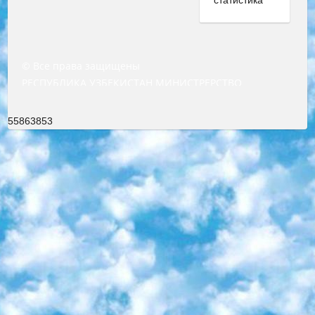
© Все права защищены
РЕСПУБЛИКА УЗБЕКИСТАН МИНИСТРЕРСТВО ДОШКОЛЬНОГО И ШКОЛЬНОГО ОБРАЗОВАНИЯ КОМАНДА в общеобразовательных учреждениях в 2023-2024 учебном году организация и проведение итоговой государственной аттестации обучающихся о Министра дошкольного и школьного образования Республики Узбекистан от 4 марта 2008 года (постановлением Минюста от 20 марта 2008 года № 1778 государственной регистрации) «Итоговое состояние учащихся общего среднего образования на основании положения об утверждении положения об аттестации общего среднего образования выпускной экзамен студентов в образовательных учреждениях в 2023-2024 учебном году В целях организации и прохождения аттестации приказываю: 1. Следующее: перечень предметов, по которым будет проводиться итоговая государственная аттестация и экзамен формы перевода согласно приложению 1; сертификаты международного образца, оценивающие уровень владения иностранными языками перечень согласно приложению 2; 2. Педагогический при специализированных образовательных учреждениях. научно-практический центр квалификации и международной оценки (Д.Давидова) 2024 г. До 25 марта: задания по предметам, по которым будет проводиться итоговая аттестация разработка и утверждение технических условий; итоговая аттестация на основании разработанного предметного задания разработка вопросов по предметам (устно и письменно), экзамен передача; общеобразовательные средние школы и специальные учебные заведения учащиеся выпускных классов школ и интернатов в агентской системе подготовка базы данных экзаменационных материалов и критериев оценки; перевод базы экзаменационных материалов на все языки обучения подать в Республиканский образовательный центр для изготовления; варианты экзаменов на основе разработанных контрольных материалов пусть будут поставлены задачи формирования. 3. Республиканский образовательный центр (Ш.Худайкулов) до 5 апреля 2024 года. до: база данных предоставленных экзаменационных материалов на все языки обучения перевод и экспертиза; для слепых, слабовидящих, глухих, слабослышащих и умственно отсталых детей учащиеся выпускных классов специализированных школ и школ-интернатов база данных экзаменационных материалов на всех преподаваемых языках подготовка критериев оценки; специализированные школы для умственно отсталых детей и технологии для учащихся выпускных классов школ-интернатов разработка соответствующих рекомендаций и критериев проведения ЕГЭ по естествознанию давать задания. 4. Педагогический при специализированных образовательных учреждениях. Научно-практический центр навыков и международной оценки (Д.Давидова), Республика образовательный центр (Худайкулов Ш.) итоговый государственный аттестационный экзамен ориентирован на творческое и логическое мышление при подготовке базы материалов учитывать введение заданий. 5. Следует отметить, что: сертификат государственного образца о знании общеобразовательного предмета и как минимум национальный уровень B1 по предметам на иностранных языках, указанным в Приложении 2. или международно признанный сертификат эквивалентного уровня студенты, изучающие определенный предмет, освобождаются от экзамена; по соответствующим предметам запланирована итоговая государственная аттестация за день до дня, путем жеребьевки Рабочей группой (в письменной форме по предметам, проводимым в форме) из числа сформированных вариантов выбрано 2 варианта; 2 выбранных варианта экзамена анонсированы на официальном сайте министерства и все выпускники по всей стране на основе этих вариантов проводит итоговую государственную аттестацию. 6. Государственное образование учащихся средних общеобразовательных учреждений. знания в соответствии с квалификационными требованиями, которые необходимо приобрести на основании стандартов итоговый (выпускной) контроль для 9 и 11 классов в целях тестирования Экзамены (далее – экзамены) состоят из предметов, перечисленных в приложении 1. будет сделано. 7. Экзамены пройдут с 26 мая по 15 июня 2024 г. (кроме науки физического воспитания). 8. Физическая для учащихся 9 классов общесредних образовательных учреждений. Экзамены по предмету «Образование, квалификация медицина» 1-6 мая 2024 года. сотрудники перевести под присмотр (с отклонениями в физическом или умственном развитии) специализированная школа для детей, школы-интернаты и со сколиозом школы-интернаты санаторного типа для больных детей исключены). 9. Он был слепым, слабовидящим и имел нарушения опорно-двигательного аппарата. экзамены в специализированных школах и интернатах для детей должны проводиться исходя из требований, предъявляемых к общеобразовательным учреждениям (физкультура кроме науки). 10. Специализированная школа для глухих и слабослышащих детей. и экзамены в интернатах и быть реализован в виде письменного теста по математике. 11. Специальность для умственно отсталых детей. Для 9 класса Родной язык и литературное письмо Государственный язык (язык обучения – узбекский). для неклассов) написано Математическое письмо Письменная/устная история Узбекистана Физическое воспитание практично Итоговый контроль Для 11 класса Написание родного языка и литературы (эссе) Математическое письмо Узбекский язык (обучение на узбекском языке) не посещающее общее среднее образование для учреждений)/Образовательное учреждение выбор письменный и устный Иностранный язык письменный/устный Письменная/устная история Узбекистана *По выбору студента:  Химия  Физика  Основы государственного права  География 10 бесплатных образовательных ресурсов - Мы составили подборку онлайн-проектов с интерактивными упражнениями, видеолекциями и статьями. Они помогут вам обрести новые и освежить старые знания бесплатно. 1. «ИНТУИТ» Старейшая образовательная площадка Рунета. Здесь вы найдёте сотни текстовых и видеокурсов на десятки различных тем — от программирования до психологии. Многие курсы подготовлены российскими университетами и крупными международными компаниями вроде Intel и Microsoft. Самостоятельное обучение бесплатное, но желающие могут оплатить услуги персональных наставников. 2. «Смартия» знакомит с актуальными профессиями и подсказывает, как им обучаться. Выбрав заинтересовавшую вас специальность — SMM-специалист, фотограф, веб-дизайнер или другую, — увидите список необходимых для неё умений. Чтобы вы могли освоить их самостоятельно, для каждого умения площадка отображает подборку ссылок на учебные материалы. Хотя «Смартия» ориентируется на русскоязычную аудиторию, часть контента всё же доступна только на английском. 3. «Лекторий Физтеха» Проект Московского физико-технического института (Физтеха). С его помощью вы можете смотреть онлайн серии лекций, записанные на видео в этом вузе. В числе доступных предметов — физика, биология, химия, информационные технологии и другие. К некоторым лекциям администрация ресурса прилагает готовые конспекты, которые можно скачивать в PDF-формате. 4. ITMOcourses Онлайн-площадка Санкт-Петербургского национального исследовательского университета информационных технологий, механики и оптики (ИТМО). Ресурс предоставляет свободный доступ к курсам, разработанным в этом вузе. Каталог материалов разбит на четыре категории: «Оптические системы и технологии», «Приборостроение и робототехника», «Информационные технологии» и «Биотехнологии». Курсы состоят из видеолекций, интерактивных демонстраций и заданий. 5. «КиберЛенинка» Электронная научная библиотека открытого доступа. Каталог площадки регулярно обрастает текстами статей из различных научных изданий. Сгруппированные по журналам и рубрикам публикации можно читать онлайн или скачивать целиком в PDF-формате. Проект нацелен на популяризацию науки за счёт открытого доступа к качественной информации. 6. «ПостНаука» На этом ресурсе публикуют подборки видеолекций, составленные экспертами из разных отраслей и объединённые общими темами. Среди них, к примеру, есть серии «Биоинформатика и геномика», «Культура средневековой Скандинавии» и Cinema Studies о теории кино. Каждая подборка лекций — логически связанная история, рассказанная экспертом от первого лица. Кроме того, на сайте появляются научно-образовательные статьи и тесты на разные темы. 7. «Newочём» Команда проекта «Newочём» отбирает самые интересные тексты из англоязычных СМИ и переводит те из них, за которые голосуют участники сообщества «ВКонтакте». По большей части это научно-популярные статьи. Редакторы придумывают лишь заголовки, в остальном содержание переводов соответствует оригиналам. Полные тексты можно читать прямо в социальной сети. 8. InternetUrok Онлайн-база материалов по основным дисциплинам школьной программы. Информация на сайте структурирована по классам, предметам и темам (урокам). Каждый урок состоит из видеолекций и конспектов. Есть также интерактивные тренажёры и тесты для закрепления пройденного материала. Даже если вы давно окончили школу, возможность повторить программу старших классов всегда может пригодиться. 9. Edutainme Ещё один ресурс об образовании. В отличие от Newtonew, как мне кажется, Edutainme больше ориентируется на представителей индустрии: педагогов, предпринимателей, разработчиков образовательных проектов. Но и любой, кто просто стремится к саморазвитию, найдёт на сайте много полезного и интересного для себя. Например, информацию о новых курсах и образовательных сервисах. 10. Newtonew Онлайн-медиа об образовании и обучении в широком смысле. Авторы Newtonew пишут об инструментах, заведениях, тактиках и стратегиях, которые помогают учить других и получать новые знания самостоятельно. На этой площадке вы найдёте новости, обзоры, аналитические мате
55863853