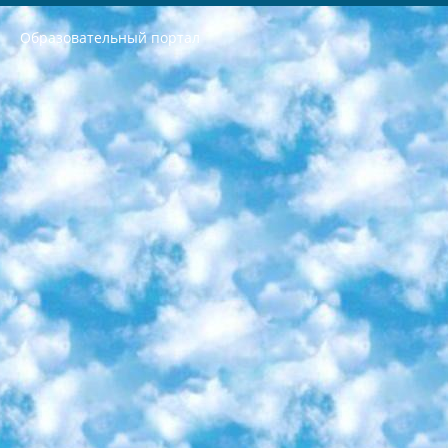
Образовательный портал
РЕСПУБЛИКА УЗБЕКИСТАН МИНИСТРЕРСТВО ДОШКОЛЬНОГО И ШКОЛЬНОГО ОБРАЗОВАНИЯ КОМАНДА в общеобразовательных учреждениях в 2023-2024 учебном году организация и проведение итоговой государственной аттестации обучающихся о Министра дошкольного и школьного образования Республики Узбекистан от 4 марта 2008 года (постановлением Минюста от 20 марта 2008 года № 1778 государственной регистрации) «Итоговое состояние учащихся общего среднего образования на основании положения об утверждении положения об аттестации общего среднего образования выпускной экзамен студентов в образовательных учреждениях в 2023-2024 учебном году В целях организации и прохождения аттестации приказываю: 1. Следующее: перечень предметов, по которым будет проводиться итоговая государственная аттестация и экзамен формы перевода согласно приложению 1; сертификаты международного образца, оценивающие уровень владения иностранными языками перечень согласно приложению 2; 2. Педагогический при специализированных образовательных учреждениях. научно-практический центр квалификации и международной оценки (Д.Давидова) 2024 г. До 25 марта: задания по предметам, по которым будет проводиться итоговая аттестация разработка и утверждение технических условий; итоговая аттестация на основании разработанного предметного задания разработка вопросов по предметам (устно и письменно), экзамен передача; общеобразовательные средние школы и специальные учебные заведения учащиеся выпускных классов школ и интернатов в агентской системе подготовка базы данных экзаменационных материалов и критериев оценки; перевод базы экзаменационных материалов на все языки обучения подать в Республиканский образовательный центр для изготовления; варианты экзаменов на основе разработанных контрольных материалов пусть будут поставлены задачи формирования. 3. Республиканский образовательный центр (Ш.Худайкулов) до 5 апреля 2024 года. до: база данных предоставленных экзаменационных материалов на все языки обучения перевод и экспертиза; для слепых, слабовидящих, глухих, слабослышащих и умственно отсталых детей учащиеся выпускных классов специализированных школ и школ-интернатов база данных экзаменационных материалов на всех преподаваемых языках подготовка критериев оценки; специализированные школы для умственно отсталых детей и технологии для учащихся выпускных классов школ-интернатов разработка соответствующих рекомендаций и критериев проведения ЕГЭ по естествознанию давать задания. 4. Педагогический при специализированных образовательных учреждениях. Научно-практический центр навыков и международной оценки (Д.Давидова), Республика образовательный центр (Худайкулов Ш.) итоговый государственный аттестационный экзамен ориентирован на творческое и логическое мышление при подготовке базы материалов учитывать введение заданий. 5. Следует отметить, что: сертификат государственного образца о знании общеобразовательного предмета и как минимум национальный уровень B1 по предметам на иностранных языках, указанным в Приложении 2. или международно признанный сертификат эквивалентного уровня студенты, изучающие определенный предмет, освобождаются от экзамена; по соответствующим предметам запланирована итоговая государственная аттестация за день до дня, путем жеребьевки Рабочей группой (в письменной форме по предметам, проводимым в форме) из числа сформированных вариантов выбрано 2 варианта; 2 выбранных варианта экзамена анонсированы на официальном сайте министерства и все выпускники по всей стране на основе этих вариантов проводит итоговую государственную аттестацию. 6. Государственное образование учащихся средних общеобразовательных учреждений. знания в соответствии с квалификационными требованиями, которые необходимо приобрести на основании стандартов итоговый (выпускной) контроль для 9 и 11 классов в целях тестирования Экзамены (далее – экзамены) состоят из предметов, перечисленных в приложении 1. будет сделано. 7. Экзамены пройдут с 26 мая по 15 июня 2024 г. (кроме науки физического воспитания). 8. Физическая для учащихся 9 классов общесредних образовательных учреждений. Экзамены по предмету «Образование, квалификация медицина» 1-6 мая 2024 года. сотрудники перевести под присмотр (с отклонениями в физическом или умственном развитии) специализированная школа для детей, школы-интернаты и со сколиозом школы-интернаты санаторного типа для больных детей исключены). 9. Он был слепым, слабовидящим и имел нарушения опорно-двигательного аппарата. экзамены в специализированных школах и интернатах для детей должны проводиться исходя из требований, предъявляемых к общеобразовательным учреждениям (физкультура кроме науки). 10. Специализированная школа для глухих и слабослышащих детей. и экзамены в интернатах и быть реализован в виде письменного теста по математике. 11. Специальность для умственно отсталых детей. Для 9 класса Родной язык и литературное письмо Государственный язык (язык обучения – узбекский). для неклассов) написано Математическое письмо Письменная/устная история Узбекистана Физическое воспитание практично Итоговый контроль Для 11 класса Написание родного языка и литературы (эссе) Математическое письмо Узбекский язык (обучение на узбекском языке) не посещающее общее среднее образование для учреждений)/Образовательное учреждение выбор письменный и устный Иностранный язык письменный/устный Письменная/устная история Узбекистана *По выбору студента:  Химия  Физика  Основы государственного права  География 10 бесплатных образовательных ресурсов - Мы составили подборку онлайн-проектов с интерактивными упражнениями, видеолекциями и статьями. Они помогут вам обрести новые и освежить старые знания бесплатно. 1. «ИНТУИТ» Старейшая образовательная площадка Рунета. Здесь вы найдёте сотни текстовых и видеокурсов на десятки различных тем — от программирования до психологии. Многие курсы подготовлены российскими университетами и крупными международными компаниями вроде Intel и Microsoft. Самостоятельное обучение бесплатное, но желающие могут оплатить услуги персональных наставников. 2. «Смартия» знакомит с актуальными профессиями и подсказывает, как им обучаться. Выбрав заинтересовавшую вас специальность — SMM-специалист, фотограф, веб-дизайнер или другую, — увидите список необходимых для неё умений. Чтобы вы могли освоить их самостоятельно, для каждого умения площадка отображает подборку ссылок на учебные материалы. Хотя «Смартия» ориентируется на русскоязычную аудиторию, часть контента всё же доступна только на английском. 3. «Лекторий Физтеха» Проект Московского физико-технического института (Физтеха). С его помощью вы можете смотреть онлайн серии лекций, записанные на видео в этом вузе. В числе доступных предметов — физика, биология, химия, информационные технологии и другие. К некоторым лекциям администрация ресурса прилагает готовые конспекты, которые можно скачивать в PDF-формате. 4. ITMOcourses Онлайн-площадка Санкт-Петербургского национального исследовательского университета информационных технологий, механики и оптики (ИТМО). Ресурс предоставляет свободный доступ к курсам, разработанным в этом вузе. Каталог материалов разбит на четыре категории: «Оптические системы и технологии», «Приборостроение и робототехника», «Информационные технологии» и «Биотехнологии». Курсы состоят из видеолекций, интерактивных демонстраций и заданий. 5. «КиберЛенинка» Электронная научная библиотека открытого доступа. Каталог площадки регулярно обрастает текстами статей из различных научных изданий. Сгруппированные по журналам и рубрикам публикации можно читать онлайн или скачивать целиком в PDF-формате. Проект нацелен на популяризацию науки за счёт открытого доступа к качественной информации. 6. «ПостНаука» На этом ресурсе публикуют подборки видеолекций, составленные экспертами из разных отраслей и объединённые общими темами. Среди них, к примеру, есть серии «Биоинформатика и геномика», «Культура средневековой Скандинавии» и Cinema Studies о теории кино. Каждая подборка лекций — логически связанная история, рассказанная экспертом от первого лица. Кроме того, на сайте появляются научно-образовательные статьи и тесты на разные темы. 7. «Newочём» Команда проекта «Newочём» отбирает самые интересные тексты из англоязычных СМИ и переводит те из них, за которые голосуют участники сообщества «ВКонтакте». По большей части это научно-популярные статьи. Редакторы придумывают лишь заголовки, в остальном содержание переводов соответствует оригиналам. Полные тексты можно читать прямо в социальной сети. 8. InternetUrok Онлайн-база материалов по основным дисциплинам школьной программы. Информация на сайте структурирована по классам, предметам и темам (урокам). Каждый урок состоит из видеолекций и конспектов. Есть также интерактивные тренажёры и тесты для закрепления пройденного материала. Даже если вы давно окончили школу, возможность повторить программу старших классов всегда может пригодиться. 9. Edutainme Ещё один ресурс об образовании. В отличие от Newtonew, как мне кажется, Edutainme больше ориентируется на представителей индустрии: педагогов, предпринимателей, разработчиков образовательных проектов. Но и любой, кто просто стремится к саморазвитию, найдёт на сайте много полезного и интересного для себя. Например, информацию о новых курсах и образовательных сервисах. 10. Newtonew Онлайн-медиа об образовании и обучении в широком смысле. Авторы Newtonew пишут об инструментах, заведениях, тактиках и стратегиях, которые помогают учить других и получать новые знания самостоятельно. На этой площадке вы найдёте новости, обзоры, аналитические мат