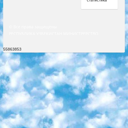
© Все права защищены
РЕСПУБЛИКА УЗБЕКИСТАН МИНИСТРЕРСТВО ДОШКОЛЬНОГО И ШКОЛЬНОГО ОБРАЗОВАНИЯ КОМАНДА в общеобразовательных учреждениях в 2023-2024 учебном году организация и проведение итоговой государственной аттестации обучающихся о Министра дошкольного и школьного образования Республики Узбекистан от 4 марта 2008 года (постановлением Минюста от 20 марта 2008 года № 1778 государственной регистрации) «Итоговое состояние учащихся общего среднего образования на основании положения об утверждении положения об аттестации общего среднего образования выпускной экзамен студентов в образовательных учреждениях в 2023-2024 учебном году В целях организации и прохождения аттестации приказываю: 1. Следующее: перечень предметов, по которым будет проводиться итоговая государственная аттестация и экзамен формы перевода согласно приложению 1; сертификаты международного образца, оценивающие уровень владения иностранными языками перечень согласно приложению 2; 2. Педагогический при специализированных образовательных учреждениях. научно-практический центр квалификации и международной оценки (Д.Давидова) 2024 г. До 25 марта: задания по предметам, по которым будет проводиться итоговая аттестация разработка и утверждение технических условий; итоговая аттестация на основании разработанного предметного задания разработка вопросов по предметам (устно и письменно), экзамен передача; общеобразовательные средние школы и специальные учебные заведения учащиеся выпускных классов школ и интернатов в агентской системе подготовка базы данных экзаменационных материалов и критериев оценки; перевод базы экзаменационных материалов на все языки обучения подать в Республиканский образовательный центр для изготовления; варианты экзаменов на основе разработанных контрольных материалов пусть будут поставлены задачи формирования. 3. Республиканский образовательный центр (Ш.Худайкулов) до 5 апреля 2024 года. до: база данных предоставленных экзаменационных материалов на все языки обучения перевод и экспертиза; для слепых, слабовидящих, глухих, слабослышащих и умственно отсталых детей учащиеся выпускных классов специализированных школ и школ-интернатов база данных экзаменационных материалов на всех преподаваемых языках подготовка критериев оценки; специализированные школы для умственно отсталых детей и технологии для учащихся выпускных классов школ-интернатов разработка соответствующих рекомендаций и критериев проведения ЕГЭ по естествознанию давать задания. 4. Педагогический при специализированных образовательных учреждениях. Научно-практический центр навыков и международной оценки (Д.Давидова), Республика образовательный центр (Худайкулов Ш.) итоговый государственный аттестационный экзамен ориентирован на творческое и логическое мышление при подготовке базы материалов учитывать введение заданий. 5. Следует отметить, что: сертификат государственного образца о знании общеобразовательного предмета и как минимум национальный уровень B1 по предметам на иностранных языках, указанным в Приложении 2. или международно признанный сертификат эквивалентного уровня студенты, изучающие определенный предмет, освобождаются от экзамена; по соответствующим предметам запланирована итоговая государственная аттестация за день до дня, путем жеребьевки Рабочей группой (в письменной форме по предметам, проводимым в форме) из числа сформированных вариантов выбрано 2 варианта; 2 выбранных варианта экзамена анонсированы на официальном сайте министерства и все выпускники по всей стране на основе этих вариантов проводит итоговую государственную аттестацию. 6. Государственное образование учащихся средних общеобразовательных учреждений. знания в соответствии с квалификационными требованиями, которые необходимо приобрести на основании стандартов итоговый (выпускной) контроль для 9 и 11 классов в целях тестирования Экзамены (далее – экзамены) состоят из предметов, перечисленных в приложении 1. будет сделано. 7. Экзамены пройдут с 26 мая по 15 июня 2024 г. (кроме науки физического воспитания). 8. Физическая для учащихся 9 классов общесредних образовательных учреждений. Экзамены по предмету «Образование, квалификация медицина» 1-6 мая 2024 года. сотрудники перевести под присмотр (с отклонениями в физическом или умственном развитии) специализированная школа для детей, школы-интернаты и со сколиозом школы-интернаты санаторного типа для больных детей исключены). 9. Он был слепым, слабовидящим и имел нарушения опорно-двигательного аппарата. экзамены в специализированных школах и интернатах для детей должны проводиться исходя из требований, предъявляемых к общеобразовательным учреждениям (физкультура кроме науки). 10. Специализированная школа для глухих и слабослышащих детей. и экзамены в интернатах и быть реализован в виде письменного теста по математике. 11. Специальность для умственно отсталых детей. Для 9 класса Родной язык и литературное письмо Государственный язык (язык обучения – узбекский). для неклассов) написано Математическое письмо Письменная/устная история Узбекистана Физическое воспитание практично Итоговый контроль Для 11 класса Написание родного языка и литературы (эссе) Математическое письмо Узбекский язык (обучение на узбекском языке) не посещающее общее среднее образование для учреждений)/Образовательное учреждение выбор письменный и устный Иностранный язык письменный/устный Письменная/устная история Узбекистана *По выбору студента:  Химия  Физика  Основы государственного права  География 10 бесплатных образовательных ресурсов - Мы составили подборку онлайн-проектов с интерактивными упражнениями, видеолекциями и статьями. Они помогут вам обрести новые и освежить старые знания бесплатно. 1. «ИНТУИТ» Старейшая образовательная площадка Рунета. Здесь вы найдёте сотни текстовых и видеокурсов на десятки различных тем — от программирования до психологии. Многие курсы подготовлены российскими университетами и крупными международными компаниями вроде Intel и Microsoft. Самостоятельное обучение бесплатное, но желающие могут оплатить услуги персональных наставников. 2. «Смартия» знакомит с актуальными профессиями и подсказывает, как им обучаться. Выбрав заинтересовавшую вас специальность — SMM-специалист, фотограф, веб-дизайнер или другую, — увидите список необходимых для неё умений. Чтобы вы могли освоить их самостоятельно, для каждого умения площадка отображает подборку ссылок на учебные материалы. Хотя «Смартия» ориентируется на русскоязычную аудиторию, часть контента всё же доступна только на английском. 3. «Лекторий Физтеха» Проект Московского физико-технического института (Физтеха). С его помощью вы можете смотреть онлайн серии лекций, записанные на видео в этом вузе. В числе доступных предметов — физика, биология, химия, информационные технологии и другие. К некоторым лекциям администрация ресурса прилагает готовые конспекты, которые можно скачивать в PDF-формате. 4. ITMOcourses Онлайн-площадка Санкт-Петербургского национального исследовательского университета информационных технологий, механики и оптики (ИТМО). Ресурс предоставляет свободный доступ к курсам, разработанным в этом вузе. Каталог материалов разбит на четыре категории: «Оптические системы и технологии», «Приборостроение и робототехника», «Информационные технологии» и «Биотехнологии». Курсы состоят из видеолекций, интерактивных демонстраций и заданий. 5. «КиберЛенинка» Электронная научная библиотека открытого доступа. Каталог площадки регулярно обрастает текстами статей из различных научных изданий. Сгруппированные по журналам и рубрикам публикации можно читать онлайн или скачивать целиком в PDF-формате. Проект нацелен на популяризацию науки за счёт открытого доступа к качественной информации. 6. «ПостНаука» На этом ресурсе публикуют подборки видеолекций, составленные экспертами из разных отраслей и объединённые общими темами. Среди них, к примеру, есть серии «Биоинформатика и геномика», «Культура средневековой Скандинавии» и Cinema Studies о теории кино. Каждая подборка лекций — логически связанная история, рассказанная экспертом от первого лица. Кроме того, на сайте появляются научно-образовательные статьи и тесты на разные темы. 7. «Newочём» Команда проекта «Newочём» отбирает самые интересные тексты из англоязычных СМИ и переводит те из них, за которые голосуют участники сообщества «ВКонтакте». По большей части это научно-популярные статьи. Редакторы придумывают лишь заголовки, в остальном содержание переводов соответствует оригиналам. Полные тексты можно читать прямо в социальной сети. 8. InternetUrok Онлайн-база материалов по основным дисциплинам школьной программы. Информация на сайте структурирована по классам, предметам и темам (урокам). Каждый урок состоит из видеолекций и конспектов. Есть также интерактивные тренажёры и тесты для закрепления пройденного материала. Даже если вы давно окончили школу, возможность повторить программу старших классов всегда может пригодиться. 9. Edutainme Ещё один ресурс об образовании. В отличие от Newtonew, как мне кажется, Edutainme больше ориентируется на представителей индустрии: педагогов, предпринимателей, разработчиков образовательных проектов. Но и любой, кто просто стремится к саморазвитию, найдёт на сайте много полезного и интересного для себя. Например, информацию о новых курсах и образовательных сервисах. 10. Newtonew Онлайн-медиа об образовании и обучении в широком смысле. Авторы Newtonew пишут об инструментах, заведениях, тактиках и стратегиях, которые помогают учить других и получать новые знания самостоятельно. На этой площадке вы найдёте новости, обзоры, аналитические мате
55863853