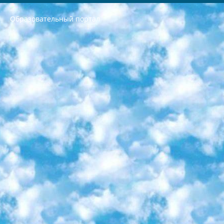
Образовательный портал
РЕСПУБЛИКА УЗБЕКИСТАН МИНИСТРЕРСТВО ДОШКОЛЬНОГО И ШКОЛЬНОГО ОБРАЗОВАНИЯ КОМАНДА в общеобразовательных учреждениях в 2023-2024 учебном году организация и проведение итоговой государственной аттестации обучающихся о Министра дошкольного и школьного образования Республики Узбекистан от 4 марта 2008 года (постановлением Минюста от 20 марта 2008 года № 1778 государственной регистрации) «Итоговое состояние учащихся общего среднего образования на основании положения об утверждении положения об аттестации общего среднего образования выпускной экзамен студентов в образовательных учреждениях в 2023-2024 учебном году В целях организации и прохождения аттестации приказываю: 1. Следующее: перечень предметов, по которым будет проводиться итоговая государственная аттестация и экзамен формы перевода согласно приложению 1; сертификаты международного образца, оценивающие уровень владения иностранными языками перечень согласно приложению 2; 2. Педагогический при специализированных образовательных учреждениях. научно-практический центр квалификации и международной оценки (Д.Давидова) 2024 г. До 25 марта: задания по предметам, по которым будет проводиться итоговая аттестация разработка и утверждение технических условий; итоговая аттестация на основании разработанного предметного задания разработка вопросов по предметам (устно и письменно), экзамен передача; общеобразовательные средние школы и специальные учебные заведения учащиеся выпускных классов школ и интернатов в агентской системе подготовка базы данных экзаменационных материалов и критериев оценки; перевод базы экзаменационных материалов на все языки обучения подать в Республиканский образовательный центр для изготовления; варианты экзаменов на основе разработанных контрольных материалов пусть будут поставлены задачи формирования. 3. Республиканский образовательный центр (Ш.Худайкулов) до 5 апреля 2024 года. до: база данных предоставленных экзаменационных материалов на все языки обучения перевод и экспертиза; для слепых, слабовидящих, глухих, слабослышащих и умственно отсталых детей учащиеся выпускных классов специализированных школ и школ-интернатов база данных экзаменационных материалов на всех преподаваемых языках подготовка критериев оценки; специализированные школы для умственно отсталых детей и технологии для учащихся выпускных классов школ-интернатов разработка соответствующих рекомендаций и критериев проведения ЕГЭ по естествознанию давать задания. 4. Педагогический при специализированных образовательных учреждениях. Научно-практический центр навыков и международной оценки (Д.Давидова), Республика образовательный центр (Худайкулов Ш.) итоговый государственный аттестационный экзамен ориентирован на творческое и логическое мышление при подготовке базы материалов учитывать введение заданий. 5. Следует отметить, что: сертификат государственного образца о знании общеобразовательного предмета и как минимум национальный уровень B1 по предметам на иностранных языках, указанным в Приложении 2. или международно признанный сертификат эквивалентного уровня студенты, изучающие определенный предмет, освобождаются от экзамена; по соответствующим предметам запланирована итоговая государственная аттестация за день до дня, путем жеребьевки Рабочей группой (в письменной форме по предметам, проводимым в форме) из числа сформированных вариантов выбрано 2 варианта; 2 выбранных варианта экзамена анонсированы на официальном сайте министерства и все выпускники по всей стране на основе этих вариантов проводит итоговую государственную аттестацию. 6. Государственное образование учащихся средних общеобразовательных учреждений. знания в соответствии с квалификационными требованиями, которые необходимо приобрести на основании стандартов итоговый (выпускной) контроль для 9 и 11 классов в целях тестирования Экзамены (далее – экзамены) состоят из предметов, перечисленных в приложении 1. будет сделано. 7. Экзамены пройдут с 26 мая по 15 июня 2024 г. (кроме науки физического воспитания). 8. Физическая для учащихся 9 классов общесредних образовательных учреждений. Экзамены по предмету «Образование, квалификация медицина» 1-6 мая 2024 года. сотрудники перевести под присмотр (с отклонениями в физическом или умственном развитии) специализированная школа для детей, школы-интернаты и со сколиозом школы-интернаты санаторного типа для больных детей исключены). 9. Он был слепым, слабовидящим и имел нарушения опорно-двигательного аппарата. экзамены в специализированных школах и интернатах для детей должны проводиться исходя из требований, предъявляемых к общеобразовательным учреждениям (физкультура кроме науки). 10. Специализированная школа для глухих и слабослышащих детей. и экзамены в интернатах и быть реализован в виде письменного теста по математике. 11. Специальность для умственно отсталых детей. Для 9 класса Родной язык и литературное письмо Государственный язык (язык обучения – узбекский). для неклассов) написано Математическое письмо Письменная/устная история Узбекистана Физическое воспитание практично Итоговый контроль Для 11 класса Написание родного языка и литературы (эссе) Математическое письмо Узбекский язык (обучение на узбекском языке) не посещающее общее среднее образование для учреждений)/Образовательное учреждение выбор письменный и устный Иностранный язык письменный/устный Письменная/устная история Узбекистана *По выбору студента:  Химия  Физика  Основы государственного права  География 10 бесплатных образовательных ресурсов - Мы составили подборку онлайн-проектов с интерактивными упражнениями, видеолекциями и статьями. Они помогут вам обрести новые и освежить старые знания бесплатно. 1. «ИНТУИТ» Старейшая образовательная площадка Рунета. Здесь вы найдёте сотни текстовых и видеокурсов на десятки различных тем — от программирования до психологии. Многие курсы подготовлены российскими университетами и крупными международными компаниями вроде Intel и Microsoft. Самостоятельное обучение бесплатное, но желающие могут оплатить услуги персональных наставников. 2. «Смартия» знакомит с актуальными профессиями и подсказывает, как им обучаться. Выбрав заинтересовавшую вас специальность — SMM-специалист, фотограф, веб-дизайнер или другую, — увидите список необходимых для неё умений. Чтобы вы могли освоить их самостоятельно, для каждого умения площадка отображает подборку ссылок на учебные материалы. Хотя «Смартия» ориентируется на русскоязычную аудиторию, часть контента всё же доступна только на английском. 3. «Лекторий Физтеха» Проект Московского физико-технического института (Физтеха). С его помощью вы можете смотреть онлайн серии лекций, записанные на видео в этом вузе. В числе доступных предметов — физика, биология, химия, информационные технологии и другие. К некоторым лекциям администрация ресурса прилагает готовые конспекты, которые можно скачивать в PDF-формате. 4. ITMOcourses Онлайн-площадка Санкт-Петербургского национального исследовательского университета информационных технологий, механики и оптики (ИТМО). Ресурс предоставляет свободный доступ к курсам, разработанным в этом вузе. Каталог материалов разбит на четыре категории: «Оптические системы и технологии», «Приборостроение и робототехника», «Информационные технологии» и «Биотехнологии». Курсы состоят из видеолекций, интерактивных демонстраций и заданий. 5. «КиберЛенинка» Электронная научная библиотека открытого доступа. Каталог площадки регулярно обрастает текстами статей из различных научных изданий. Сгруппированные по журналам и рубрикам публикации можно читать онлайн или скачивать целиком в PDF-формате. Проект нацелен на популяризацию науки за счёт открытого доступа к качественной информации. 6. «ПостНаука» На этом ресурсе публикуют подборки видеолекций, составленные экспертами из разных отраслей и объединённые общими темами. Среди них, к примеру, есть серии «Биоинформатика и геномика», «Культура средневековой Скандинавии» и Cinema Studies о теории кино. Каждая подборка лекций — логически связанная история, рассказанная экспертом от первого лица. Кроме того, на сайте появляются научно-образовательные статьи и тесты на разные темы. 7. «Newочём» Команда проекта «Newочём» отбирает самые интересные тексты из англоязычных СМИ и переводит те из них, за которые голосуют участники сообщества «ВКонтакте». По большей части это научно-популярные статьи. Редакторы придумывают лишь заголовки, в остальном содержание переводов соответствует оригиналам. Полные тексты можно читать прямо в социальной сети. 8. InternetUrok Онлайн-база материалов по основным дисциплинам школьной программы. Информация на сайте структурирована по классам, предметам и темам (урокам). Каждый урок состоит из видеолекций и конспектов. Есть также интерактивные тренажёры и тесты для закрепления пройденного материала. Даже если вы давно окончили школу, возможность повторить программу старших классов всегда может пригодиться. 9. Edutainme Ещё один ресурс об образовании. В отличие от Newtonew, как мне кажется, Edutainme больше ориентируется на представителей индустрии: педагогов, предпринимателей, разработчиков образовательных проектов. Но и любой, кто просто стремится к саморазвитию, найдёт на сайте много полезного и интересного для себя. Например, информацию о новых курсах и образовательных сервисах. 10. Newtonew Онлайн-медиа об образовании и обучении в широком смысле. Авторы Newtonew пишут об инструментах, заведениях, тактиках и стратегиях, которые помогают учить других и получать новые знания самостоятельно. На этой площадке вы найдёте новости, обзоры, аналитические мат