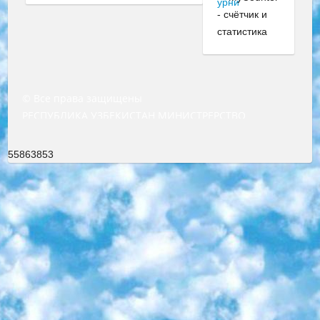
© Все права защищены
РЕСПУБЛИКА УЗБЕКИСТАН МИНИСТРЕРСТВО ДОШКОЛЬНОГО И ШКОЛЬНОГО ОБРАЗОВАНИЯ КОМАНДА в общеобразовательных учреждениях в 2023-2024 учебном году организация и проведение итоговой государственной аттестации обучающихся о Министра дошкольного и школьного образования Республики Узбекистан от 4 марта 2008 года (постановлением Минюста от 20 марта 2008 года № 1778 государственной регистрации) «Итоговое состояние учащихся общего среднего образования на основании положения об утверждении положения об аттестации общего среднего образования выпускной экзамен студентов в образовательных учреждениях в 2023-2024 учебном году В целях организации и прохождения аттестации приказываю: 1. Следующее: перечень предметов, по которым будет проводиться итоговая государственная аттестация и экзамен формы перевода согласно приложению 1; сертификаты международного образца, оценивающие уровень владения иностранными языками перечень согласно приложению 2; 2. Педагогический при специализированных образовательных учреждениях. научно-практический центр квалификации и международной оценки (Д.Давидова) 2024 г. До 25 марта: задания по предметам, по которым будет проводиться итоговая аттестация разработка и утверждение технических условий; итоговая аттестация на основании разработанного предметного задания разработка вопросов по предметам (устно и письменно), экзамен передача; общеобразовательные средние школы и специальные учебные заведения учащиеся выпускных классов школ и интернатов в агентской системе подготовка базы данных экзаменационных материалов и критериев оценки; перевод базы экзаменационных материалов на все языки обучения подать в Республиканский образовательный центр для изготовления; варианты экзаменов на основе разработанных контрольных материалов пусть будут поставлены задачи формирования. 3. Республиканский образовательный центр (Ш.Худайкулов) до 5 апреля 2024 года. до: база данных предоставленных экзаменационных материалов на все языки обучения перевод и экспертиза; для слепых, слабовидящих, глухих, слабослышащих и умственно отсталых детей учащиеся выпускных классов специализированных школ и школ-интернатов база данных экзаменационных материалов на всех преподаваемых языках подготовка критериев оценки; специализированные школы для умственно отсталых детей и технологии для учащихся выпускных классов школ-интернатов разработка соответствующих рекомендаций и критериев проведения ЕГЭ по естествознанию давать задания. 4. Педагогический при специализированных образовательных учреждениях. Научно-практический центр навыков и международной оценки (Д.Давидова), Республика образовательный центр (Худайкулов Ш.) итоговый государственный аттестационный экзамен ориентирован на творческое и логическое мышление при подготовке базы материалов учитывать введение заданий. 5. Следует отметить, что: сертификат государственного образца о знании общеобразовательного предмета и как минимум национальный уровень B1 по предметам на иностранных языках, указанным в Приложении 2. или международно признанный сертификат эквивалентного уровня студенты, изучающие определенный предмет, освобождаются от экзамена; по соответствующим предметам запланирована итоговая государственная аттестация за день до дня, путем жеребьевки Рабочей группой (в письменной форме по предметам, проводимым в форме) из числа сформированных вариантов выбрано 2 варианта; 2 выбранных варианта экзамена анонсированы на официальном сайте министерства и все выпускники по всей стране на основе этих вариантов проводит итоговую государственную аттестацию. 6. Государственное образование учащихся средних общеобразовательных учреждений. знания в соответствии с квалификационными требованиями, которые необходимо приобрести на основании стандартов итоговый (выпускной) контроль для 9 и 11 классов в целях тестирования Экзамены (далее – экзамены) состоят из предметов, перечисленных в приложении 1. будет сделано. 7. Экзамены пройдут с 26 мая по 15 июня 2024 г. (кроме науки физического воспитания). 8. Физическая для учащихся 9 классов общесредних образовательных учреждений. Экзамены по предмету «Образование, квалификация медицина» 1-6 мая 2024 года. сотрудники перевести под присмотр (с отклонениями в физическом или умственном развитии) специализированная школа для детей, школы-интернаты и со сколиозом школы-интернаты санаторного типа для больных детей исключены). 9. Он был слепым, слабовидящим и имел нарушения опорно-двигательного аппарата. экзамены в специализированных школах и интернатах для детей должны проводиться исходя из требований, предъявляемых к общеобразовательным учреждениям (физкультура кроме науки). 10. Специализированная школа для глухих и слабослышащих детей. и экзамены в интернатах и быть реализован в виде письменного теста по математике. 11. Специальность для умственно отсталых детей. Для 9 класса Родной язык и литературное письмо Государственный язык (язык обучения – узбекский). для неклассов) написано Математическое письмо Письменная/устная история Узбекистана Физическое воспитание практично Итоговый контроль Для 11 класса Написание родного языка и литературы (эссе) Математическое письмо Узбекский язык (обучение на узбекском языке) не посещающее общее среднее образование для учреждений)/Образовательное учреждение выбор письменный и устный Иностранный язык письменный/устный Письменная/устная история Узбекистана *По выбору студента:  Химия  Физика  Основы государственного права  География 10 бесплатных образовательных ресурсов - Мы составили подборку онлайн-проектов с интерактивными упражнениями, видеолекциями и статьями. Они помогут вам обрести новые и освежить старые знания бесплатно. 1. «ИНТУИТ» Старейшая образовательная площадка Рунета. Здесь вы найдёте сотни текстовых и видеокурсов на десятки различных тем — от программирования до психологии. Многие курсы подготовлены российскими университетами и крупными международными компаниями вроде Intel и Microsoft. Самостоятельное обучение бесплатное, но желающие могут оплатить услуги персональных наставников. 2. «Смартия» знакомит с актуальными профессиями и подсказывает, как им обучаться. Выбрав заинтересовавшую вас специальность — SMM-специалист, фотограф, веб-дизайнер или другую, — увидите список необходимых для неё умений. Чтобы вы могли освоить их самостоятельно, для каждого умения площадка отображает подборку ссылок на учебные материалы. Хотя «Смартия» ориентируется на русскоязычную аудиторию, часть контента всё же доступна только на английском. 3. «Лекторий Физтеха» Проект Московского физико-технического института (Физтеха). С его помощью вы можете смотреть онлайн серии лекций, записанные на видео в этом вузе. В числе доступных предметов — физика, биология, химия, информационные технологии и другие. К некоторым лекциям администрация ресурса прилагает готовые конспекты, которые можно скачивать в PDF-формате. 4. ITMOcourses Онлайн-площадка Санкт-Петербургского национального исследовательского университета информационных технологий, механики и оптики (ИТМО). Ресурс предоставляет свободный доступ к курсам, разработанным в этом вузе. Каталог материалов разбит на четыре категории: «Оптические системы и технологии», «Приборостроение и робототехника», «Информационные технологии» и «Биотехнологии». Курсы состоят из видеолекций, интерактивных демонстраций и заданий. 5. «КиберЛенинка» Электронная научная библиотека открытого доступа. Каталог площадки регулярно обрастает текстами статей из различных научных изданий. Сгруппированные по журналам и рубрикам публикации можно читать онлайн или скачивать целиком в PDF-формате. Проект нацелен на популяризацию науки за счёт открытого доступа к качественной информации. 6. «ПостНаука» На этом ресурсе публикуют подборки видеолекций, составленные экспертами из разных отраслей и объединённые общими темами. Среди них, к примеру, есть серии «Биоинформатика и геномика», «Культура средневековой Скандинавии» и Cinema Studies о теории кино. Каждая подборка лекций — логически связанная история, рассказанная экспертом от первого лица. Кроме того, на сайте появляются научно-образовательные статьи и тесты на разные темы. 7. «Newочём» Команда проекта «Newочём» отбирает самые интересные тексты из англоязычных СМИ и переводит те из них, за которые голосуют участники сообщества «ВКонтакте». По большей части это научно-популярные статьи. Редакторы придумывают лишь заголовки, в остальном содержание переводов соответствует оригиналам. Полные тексты можно читать прямо в социальной сети. 8. InternetUrok Онлайн-база материалов по основным дисциплинам школьной программы. Информация на сайте структурирована по классам, предметам и темам (урокам). Каждый урок состоит из видеолекций и конспектов. Есть также интерактивные тренажёры и тесты для закрепления пройденного материала. Даже если вы давно окончили школу, возможность повторить программу старших классов всегда может пригодиться. 9. Edutainme Ещё один ресурс об образовании. В отличие от Newtonew, как мне кажется, Edutainme больше ориентируется на представителей индустрии: педагогов, предпринимателей, разработчиков образовательных проектов. Но и любой, кто просто стремится к саморазвитию, найдёт на сайте много полезного и интересного для себя. Например, информацию о новых курсах и образовательных сервисах. 10. Newtonew Онлайн-медиа об образовании и обучении в широком смысле. Авторы Newtonew пишут об инструментах, заведениях, тактиках и стратегиях, которые помогают учить других и получать новые знания самостоятельно. На этой площадке вы найдёте новости, обзоры, аналитические мате
55863853