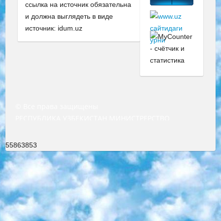
ссылка на источник обязательна
и должна выглядеть в виде
источник: idum.uz
© Все права защищены
РЕСПУБЛИКА УЗБЕКИСТАН МИНИСТРЕРСТВО ДОШКОЛЬНОГО И ШКОЛЬНОГО ОБРАЗОВАНИЯ КОМАНДА в общеобразовательных учреждениях в 2023-2024 учебном году организация и проведение итоговой государственной аттестации обучающихся о Министра дошкольного и школьного образования Республики Узбекистан от 4 марта 2008 года (постановлением Минюста от 20 марта 2008 года № 1778 государственной регистрации) «Итоговое состояние учащихся общего среднего образования на основании положения об утверждении положения об аттестации общего среднего образования выпускной экзамен студентов в образовательных учреждениях в 2023-2024 учебном году В целях организации и прохождения аттестации приказываю: 1. Следующее: перечень предметов, по которым будет проводиться итоговая государственная аттестация и экзамен формы перевода согласно приложению 1; сертификаты международного образца, оценивающие уровень владения иностранными языками перечень согласно приложению 2; 2. Педагогический при специализированных образовательных учреждениях. научно-практический центр квалификации и международной оценки (Д.Давидова) 2024 г. До 25 марта: задания по предметам, по которым будет проводиться итоговая аттестация разработка и утверждение технических условий; итоговая аттестация на основании разработанного предметного задания разработка вопросов по предметам (устно и письменно), экзамен передача; общеобразовательные средние школы и специальные учебные заведения учащиеся выпускных классов школ и интернатов в агентской системе подготовка базы данных экзаменационных материалов и критериев оценки; перевод базы экзаменационных материалов на все языки обучения подать в Республиканский образовательный центр для изготовления; варианты экзаменов на основе разработанных контрольных материалов пусть будут поставлены задачи формирования. 3. Республиканский образовательный центр (Ш.Худайкулов) до 5 апреля 2024 года. до: база данных предоставленных экзаменационных материалов на все языки обучения перевод и экспертиза; для слепых, слабовидящих, глухих, слабослышащих и умственно отсталых детей учащиеся выпускных классов специализированных школ и школ-интернатов база данных экзаменационных материалов на всех преподаваемых языках подготовка критериев оценки; специализированные школы для умственно отсталых детей и технологии для учащихся выпускных классов школ-интернатов разработка соответствующих рекомендаций и критериев проведения ЕГЭ по естествознанию давать задания. 4. Педагогический при специализированных образовательных учреждениях. Научно-практический центр навыков и международной оценки (Д.Давидова), Республика образовательный центр (Худайкулов Ш.) итоговый государственный аттестационный экзамен ориентирован на творческое и логическое мышление при подготовке базы материалов учитывать введение заданий. 5. Следует отметить, что: сертификат государственного образца о знании общеобразовательного предмета и как минимум национальный уровень B1 по предметам на иностранных языках, указанным в Приложении 2. или международно признанный сертификат эквивалентного уровня студенты, изучающие определенный предмет, освобождаются от экзамена; по соответствующим предметам запланирована итоговая государственная аттестация за день до дня, путем жеребьевки Рабочей группой (в письменной форме по предметам, проводимым в форме) из числа сформированных вариантов выбрано 2 варианта; 2 выбранных варианта экзамена анонсированы на официальном сайте министерства и все выпускники по всей стране на основе этих вариантов проводит итоговую государственную аттестацию. 6. Государственное образование учащихся средних общеобразовательных учреждений. знания в соответствии с квалификационными требованиями, которые необходимо приобрести на основании стандартов итоговый (выпускной) контроль для 9 и 11 классов в целях тестирования Экзамены (далее – экзамены) состоят из предметов, перечисленных в приложении 1. будет сделано. 7. Экзамены пройдут с 26 мая по 15 июня 2024 г. (кроме науки физического воспитания). 8. Физическая для учащихся 9 классов общесредних образовательных учреждений. Экзамены по предмету «Образование, квалификация медицина» 1-6 мая 2024 года. сотрудники перевести под присмотр (с отклонениями в физическом или умственном развитии) специализированная школа для детей, школы-интернаты и со сколиозом школы-интернаты санаторного типа для больных детей исключены). 9. Он был слепым, слабовидящим и имел нарушения опорно-двигательного аппарата. экзамены в специализированных школах и интернатах для детей должны проводиться исходя из требований, предъявляемых к общеобразовательным учреждениям (физкультура кроме науки). 10. Специализированная школа для глухих и слабослышащих детей. и экзамены в интернатах и быть реализован в виде письменного теста по математике. 11. Специальность для умственно отсталых детей. Для 9 класса Родной язык и литературное письмо Государственный язык (язык обучения – узбекский). для неклассов) написано Математическое письмо Письменная/устная история Узбекистана Физическое воспитание практично Итоговый контроль Для 11 класса Написание родного языка и литературы (эссе) Математическое письмо Узбекский язык (обучение на узбекском языке) не посещающее общее среднее образование для учреждений)/Образовательное учреждение выбор письменный и устный Иностранный язык письменный/устный Письменная/устная история Узбекистана *По выбору студента:  Химия  Физика  Основы государственного права  География 10 бесплатных образовательных ресурсов - Мы составили подборку онлайн-проектов с интерактивными упражнениями, видеолекциями и статьями. Они помогут вам обрести новые и освежить старые знания бесплатно. 1. «ИНТУИТ» Старейшая образовательная площадка Рунета. Здесь вы найдёте сотни текстовых и видеокурсов на десятки различных тем — от программирования до психологии. Многие курсы подготовлены российскими университетами и крупными международными компаниями вроде Intel и Microsoft. Самостоятельное обучение бесплатное, но желающие могут оплатить услуги персональных наставников. 2. «Смартия» знакомит с актуальными профессиями и подсказывает, как им обучаться. Выбрав заинтересовавшую вас специальность — SMM-специалист, фотограф, веб-дизайнер или другую, — увидите список необходимых для неё умений. Чтобы вы могли освоить их самостоятельно, для каждого умения площадка отображает подборку ссылок на учебные материалы. Хотя «Смартия» ориентируется на русскоязычную аудиторию, часть контента всё же доступна только на английском. 3. «Лекторий Физтеха» Проект Московского физико-технического института (Физтеха). С его помощью вы можете смотреть онлайн серии лекций, записанные на видео в этом вузе. В числе доступных предметов — физика, биология, химия, информационные технологии и другие. К некоторым лекциям администрация ресурса прилагает готовые конспекты, которые можно скачивать в PDF-формате. 4. ITMOcourses Онлайн-площадка Санкт-Петербургского национального исследовательского университета информационных технологий, механики и оптики (ИТМО). Ресурс предоставляет свободный доступ к курсам, разработанным в этом вузе. Каталог материалов разбит на четыре категории: «Оптические системы и технологии», «Приборостроение и робототехника», «Информационные технологии» и «Биотехнологии». Курсы состоят из видеолекций, интерактивных демонстраций и заданий. 5. «КиберЛенинка» Электронная научная библиотека открытого доступа. Каталог площадки регулярно обрастает текстами статей из различных научных изданий. Сгруппированные по журналам и рубрикам публикации можно читать онлайн или скачивать целиком в PDF-формате. Проект нацелен на популяризацию науки за счёт открытого доступа к качественной информации. 6. «ПостНаука» На этом ресурсе публикуют подборки видеолекций, составленные экспертами из разных отраслей и объединённые общими темами. Среди них, к примеру, есть серии «Биоинформатика и геномика», «Культура средневековой Скандинавии» и Cinema Studies о теории кино. Каждая подборка лекций — логически связанная история, рассказанная экспертом от первого лица. Кроме того, на сайте появляются научно-образовательные статьи и тесты на разные темы. 7. «Newочём» Команда проекта «Newочём» отбирает самые интересные тексты из англоязычных СМИ и переводит те из них, за которые голосуют участники сообщества «ВКонтакте». По большей части это научно-популярные статьи. Редакторы придумывают лишь заголовки, в остальном содержание переводов соответствует оригиналам. Полные тексты можно читать прямо в социальной сети. 8. InternetUrok Онлайн-база материалов по основным дисциплинам школьной программы. Информация на сайте структурирована по классам, предметам и темам (урокам). Каждый урок состоит из видеолекций и конспектов. Есть также интерактивные тренажёры и тесты для закрепления пройденного материала. Даже если вы давно окончили школу, возможность повторить программу старших классов всегда может пригодиться. 9. Edutainme Ещё один ресурс об образовании. В отличие от Newtonew, как мне кажется, Edutainme больше ориентируется на представителей индустрии: педагогов, предпринимателей, разработчиков образовательных проектов. Но и любой, кто просто стремится к саморазвитию, найдёт на сайте много полезного и интересного для себя. Например, информацию о новых курсах и образовательных сервисах. 10. Newtonew Онлайн-медиа об образовании и обучении в широком смысле. Авторы Newtonew пишут об инструментах, заведениях, тактиках и стратегиях, которые помогают учить других и получать новые знания самостоятельно. На этой площадке вы найдёте новости, обзоры, аналитические мате
55863853