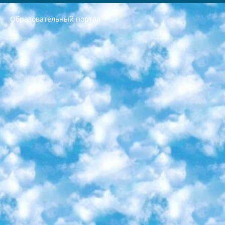
Образовательный портал
РЕСПУБЛИКА УЗБЕКИСТАН МИНИСТРЕРСТВО ДОШКОЛЬНОГО И ШКОЛЬНОГО ОБРАЗОВАНИЯ КОМАНДА в общеобразовательных учреждениях в 2023-2024 учебном году организация и проведение итоговой государственной аттестации обучающихся о Министра дошкольного и школьного образования Республики Узбекистан от 4 марта 2008 года (постановлением Минюста от 20 марта 2008 года № 1778 государственной регистрации) «Итоговое состояние учащихся общего среднего образования на основании положения об утверждении положения об аттестации общего среднего образования выпускной экзамен студентов в образовательных учреждениях в 2023-2024 учебном году В целях организации и прохождения аттестации приказываю: 1. Следующее: перечень предметов, по которым будет проводиться итоговая государственная аттестация и экзамен формы перевода согласно приложению 1; сертификаты международного образца, оценивающие уровень владения иностранными языками перечень согласно приложению 2; 2. Педагогический при специализированных образовательных учреждениях. научно-практический центр квалификации и международной оценки (Д.Давидова) 2024 г. До 25 марта: задания по предметам, по которым будет проводиться итоговая аттестация разработка и утверждение технических условий; итоговая аттестация на основании разработанного предметного задания разработка вопросов по предметам (устно и письменно), экзамен передача; общеобразовательные средние школы и специальные учебные заведения учащиеся выпускных классов школ и интернатов в агентской системе подготовка базы данных экзаменационных материалов и критериев оценки; перевод базы экзаменационных материалов на все языки обучения подать в Республиканский образовательный центр для изготовления; варианты экзаменов на основе разработанных контрольных материалов пусть будут поставлены задачи формирования. 3. Республиканский образовательный центр (Ш.Худайкулов) до 5 апреля 2024 года. до: база данных предоставленных экзаменационных материалов на все языки обучения перевод и экспертиза; для слепых, слабовидящих, глухих, слабослышащих и умственно отсталых детей учащиеся выпускных классов специализированных школ и школ-интернатов база данных экзаменационных материалов на всех преподаваемых языках подготовка критериев оценки; специализированные школы для умственно отсталых детей и технологии для учащихся выпускных классов школ-интернатов разработка соответствующих рекомендаций и критериев проведения ЕГЭ по естествознанию давать задания. 4. Педагогический при специализированных образовательных учреждениях. Научно-практический центр навыков и международной оценки (Д.Давидова), Республика образовательный центр (Худайкулов Ш.) итоговый государственный аттестационный экзамен ориентирован на творческое и логическое мышление при подготовке базы материалов учитывать введение заданий. 5. Следует отметить, что: сертификат государственного образца о знании общеобразовательного предмета и как минимум национальный уровень B1 по предметам на иностранных языках, указанным в Приложении 2. или международно признанный сертификат эквивалентного уровня студенты, изучающие определенный предмет, освобождаются от экзамена; по соответствующим предметам запланирована итоговая государственная аттестация за день до дня, путем жеребьевки Рабочей группой (в письменной форме по предметам, проводимым в форме) из числа сформированных вариантов выбрано 2 варианта; 2 выбранных варианта экзамена анонсированы на официальном сайте министерства и все выпускники по всей стране на основе этих вариантов проводит итоговую государственную аттестацию. 6. Государственное образование учащихся средних общеобразовательных учреждений. знания в соответствии с квалификационными требованиями, которые необходимо приобрести на основании стандартов итоговый (выпускной) контроль для 9 и 11 классов в целях тестирования Экзамены (далее – экзамены) состоят из предметов, перечисленных в приложении 1. будет сделано. 7. Экзамены пройдут с 26 мая по 15 июня 2024 г. (кроме науки физического воспитания). 8. Физическая для учащихся 9 классов общесредних образовательных учреждений. Экзамены по предмету «Образование, квалификация медицина» 1-6 мая 2024 года. сотрудники перевести под присмотр (с отклонениями в физическом или умственном развитии) специализированная школа для детей, школы-интернаты и со сколиозом школы-интернаты санаторного типа для больных детей исключены). 9. Он был слепым, слабовидящим и имел нарушения опорно-двигательного аппарата. экзамены в специализированных школах и интернатах для детей должны проводиться исходя из требований, предъявляемых к общеобразовательным учреждениям (физкультура кроме науки). 10. Специализированная школа для глухих и слабослышащих детей. и экзамены в интернатах и быть реализован в виде письменного теста по математике. 11. Специальность для умственно отсталых детей. Для 9 класса Родной язык и литературное письмо Государственный язык (язык обучения – узбекский). для неклассов) написано Математическое письмо Письменная/устная история Узбекистана Физическое воспитание практично Итоговый контроль Для 11 класса Написание родного языка и литературы (эссе) Математическое письмо Узбекский язык (обучение на узбекском языке) не посещающее общее среднее образование для учреждений)/Образовательное учреждение выбор письменный и устный Иностранный язык письменный/устный Письменная/устная история Узбекистана *По выбору студента:  Химия  Физика  Основы государственного права  География 10 бесплатных образовательных ресурсов - Мы составили подборку онлайн-проектов с интерактивными упражнениями, видеолекциями и статьями. Они помогут вам обрести новые и освежить старые знания бесплатно. 1. «ИНТУИТ» Старейшая образовательная площадка Рунета. Здесь вы найдёте сотни текстовых и видеокурсов на десятки различных тем — от программирования до психологии. Многие курсы подготовлены российскими университетами и крупными международными компаниями вроде Intel и Microsoft. Самостоятельное обучение бесплатное, но желающие могут оплатить услуги персональных наставников. 2. «Смартия» знакомит с актуальными профессиями и подсказывает, как им обучаться. Выбрав заинтересовавшую вас специальность — SMM-специалист, фотограф, веб-дизайнер или другую, — увидите список необходимых для неё умений. Чтобы вы могли освоить их самостоятельно, для каждого умения площадка отображает подборку ссылок на учебные материалы. Хотя «Смартия» ориентируется на русскоязычную аудиторию, часть контента всё же доступна только на английском. 3. «Лекторий Физтеха» Проект Московского физико-технического института (Физтеха). С его помощью вы можете смотреть онлайн серии лекций, записанные на видео в этом вузе. В числе доступных предметов — физика, биология, химия, информационные технологии и другие. К некоторым лекциям администрация ресурса прилагает готовые конспекты, которые можно скачивать в PDF-формате. 4. ITMOcourses Онлайн-площадка Санкт-Петербургского национального исследовательского университета информационных технологий, механики и оптики (ИТМО). Ресурс предоставляет свободный доступ к курсам, разработанным в этом вузе. Каталог материалов разбит на четыре категории: «Оптические системы и технологии», «Приборостроение и робототехника», «Информационные технологии» и «Биотехнологии». Курсы состоят из видеолекций, интерактивных демонстраций и заданий. 5. «КиберЛенинка» Электронная научная библиотека открытого доступа. Каталог площадки регулярно обрастает текстами статей из различных научных изданий. Сгруппированные по журналам и рубрикам публикации можно читать онлайн или скачивать целиком в PDF-формате. Проект нацелен на популяризацию науки за счёт открытого доступа к качественной информации. 6. «ПостНаука» На этом ресурсе публикуют подборки видеолекций, составленные экспертами из разных отраслей и объединённые общими темами. Среди них, к примеру, есть серии «Биоинформатика и геномика», «Культура средневековой Скандинавии» и Cinema Studies о теории кино. Каждая подборка лекций — логически связанная история, рассказанная экспертом от первого лица. Кроме того, на сайте появляются научно-образовательные статьи и тесты на разные темы. 7. «Newочём» Команда проекта «Newочём» отбирает самые интересные тексты из англоязычных СМИ и переводит те из них, за которые голосуют участники сообщества «ВКонтакте». По большей части это научно-популярные статьи. Редакторы придумывают лишь заголовки, в остальном содержание переводов соответствует оригиналам. Полные тексты можно читать прямо в социальной сети. 8. InternetUrok Онлайн-база материалов по основным дисциплинам школьной программы. Информация на сайте структурирована по классам, предметам и темам (урокам). Каждый урок состоит из видеолекций и конспектов. Есть также интерактивные тренажёры и тесты для закрепления пройденного материала. Даже если вы давно окончили школу, возможность повторить программу старших классов всегда может пригодиться. 9. Edutainme Ещё один ресурс об образовании. В отличие от Newtonew, как мне кажется, Edutainme больше ориентируется на представителей индустрии: педагогов, предпринимателей, разработчиков образовательных проектов. Но и любой, кто просто стремится к саморазвитию, найдёт на сайте много полезного и интересного для себя. Например, информацию о новых курсах и образовательных сервисах. 10. Newtonew Онлайн-медиа об образовании и обучении в широком смысле. Авторы Newtonew пишут об инструментах, заведениях, тактиках и стратегиях, которые помогают учить других и получать новые знания самостоятельно. На этой площадке вы найдёте новости, обзоры, аналитические мат