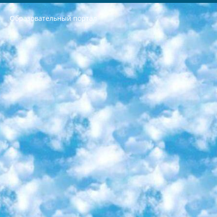
Образовательный портал
РЕСПУБЛИКА УЗБЕКИСТАН МИНИСТРЕРСТВО ДОШКОЛЬНОГО И ШКОЛЬНОГО ОБРАЗОВАНИЯ КОМАНДА в общеобразовательных учреждениях в 2023-2024 учебном году организация и проведение итоговой государственной аттестации обучающихся о Министра дошкольного и школьного образования Республики Узбекистан от 4 марта 2008 года (постановлением Минюста от 20 марта 2008 года № 1778 государственной регистрации) «Итоговое состояние учащихся общего среднего образования на основании положения об утверждении положения об аттестации общего среднего образования выпускной экзамен студентов в образовательных учреждениях в 2023-2024 учебном году В целях организации и прохождения аттестации приказываю: 1. Следующее: перечень предметов, по которым будет проводиться итоговая государственная аттестация и экзамен формы перевода согласно приложению 1; сертификаты международного образца, оценивающие уровень владения иностранными языками перечень согласно приложению 2; 2. Педагогический при специализированных образовательных учреждениях. научно-практический центр квалификации и международной оценки (Д.Давидова) 2024 г. До 25 марта: задания по предметам, по которым будет проводиться итоговая аттестация разработка и утверждение технических условий; итоговая аттестация на основании разработанного предметного задания разработка вопросов по предметам (устно и письменно), экзамен передача; общеобразовательные средние школы и специальные учебные заведения учащиеся выпускных классов школ и интернатов в агентской системе подготовка базы данных экзаменационных материалов и критериев оценки; перевод базы экзаменационных материалов на все языки обучения подать в Республиканский образовательный центр для изготовления; варианты экзаменов на основе разработанных контрольных материалов пусть будут поставлены задачи формирования. 3. Республиканский образовательный центр (Ш.Худайкулов) до 5 апреля 2024 года. до: база данных предоставленных экзаменационных материалов на все языки обучения перевод и экспертиза; для слепых, слабовидящих, глухих, слабослышащих и умственно отсталых детей учащиеся выпускных классов специализированных школ и школ-интернатов база данных экзаменационных материалов на всех преподаваемых языках подготовка критериев оценки; специализированные школы для умственно отсталых детей и технологии для учащихся выпускных классов школ-интернатов разработка соответствующих рекомендаций и критериев проведения ЕГЭ по естествознанию давать задания. 4. Педагогический при специализированных образовательных учреждениях. Научно-практический центр навыков и международной оценки (Д.Давидова), Республика образовательный центр (Худайкулов Ш.) итоговый государственный аттестационный экзамен ориентирован на творческое и логическое мышление при подготовке базы материалов учитывать введение заданий. 5. Следует отметить, что: сертификат государственного образца о знании общеобразовательного предмета и как минимум национальный уровень B1 по предметам на иностранных языках, указанным в Приложении 2. или международно признанный сертификат эквивалентного уровня студенты, изучающие определенный предмет, освобождаются от экзамена; по соответствующим предметам запланирована итоговая государственная аттестация за день до дня, путем жеребьевки Рабочей группой (в письменной форме по предметам, проводимым в форме) из числа сформированных вариантов выбрано 2 варианта; 2 выбранных варианта экзамена анонсированы на официальном сайте министерства и все выпускники по всей стране на основе этих вариантов проводит итоговую государственную аттестацию. 6. Государственное образование учащихся средних общеобразовательных учреждений. знания в соответствии с квалификационными требованиями, которые необходимо приобрести на основании стандартов итоговый (выпускной) контроль для 9 и 11 классов в целях тестирования Экзамены (далее – экзамены) состоят из предметов, перечисленных в приложении 1. будет сделано. 7. Экзамены пройдут с 26 мая по 15 июня 2024 г. (кроме науки физического воспитания). 8. Физическая для учащихся 9 классов общесредних образовательных учреждений. Экзамены по предмету «Образование, квалификация медицина» 1-6 мая 2024 года. сотрудники перевести под присмотр (с отклонениями в физическом или умственном развитии) специализированная школа для детей, школы-интернаты и со сколиозом школы-интернаты санаторного типа для больных детей исключены). 9. Он был слепым, слабовидящим и имел нарушения опорно-двигательного аппарата. экзамены в специализированных школах и интернатах для детей должны проводиться исходя из требований, предъявляемых к общеобразовательным учреждениям (физкультура кроме науки). 10. Специализированная школа для глухих и слабослышащих детей. и экзамены в интернатах и быть реализован в виде письменного теста по математике. 11. Специальность для умственно отсталых детей. Для 9 класса Родной язык и литературное письмо Государственный язык (язык обучения – узбекский). для неклассов) написано Математическое письмо Письменная/устная история Узбекистана Физическое воспитание практично Итоговый контроль Для 11 класса Написание родного языка и литературы (эссе) Математическое письмо Узбекский язык (обучение на узбекском языке) не посещающее общее среднее образование для учреждений)/Образовательное учреждение выбор письменный и устный Иностранный язык письменный/устный Письменная/устная история Узбекистана *По выбору студента:  Химия  Физика  Основы государственного права  География 10 бесплатных образовательных ресурсов - Мы составили подборку онлайн-проектов с интерактивными упражнениями, видеолекциями и статьями. Они помогут вам обрести новые и освежить старые знания бесплатно. 1. «ИНТУИТ» Старейшая образовательная площадка Рунета. Здесь вы найдёте сотни текстовых и видеокурсов на десятки различных тем — от программирования до психологии. Многие курсы подготовлены российскими университетами и крупными международными компаниями вроде Intel и Microsoft. Самостоятельное обучение бесплатное, но желающие могут оплатить услуги персональных наставников. 2. «Смартия» знакомит с актуальными профессиями и подсказывает, как им обучаться. Выбрав заинтересовавшую вас специальность — SMM-специалист, фотограф, веб-дизайнер или другую, — увидите список необходимых для неё умений. Чтобы вы могли освоить их самостоятельно, для каждого умения площадка отображает подборку ссылок на учебные материалы. Хотя «Смартия» ориентируется на русскоязычную аудиторию, часть контента всё же доступна только на английском. 3. «Лекторий Физтеха» Проект Московского физико-технического института (Физтеха). С его помощью вы можете смотреть онлайн серии лекций, записанные на видео в этом вузе. В числе доступных предметов — физика, биология, химия, информационные технологии и другие. К некоторым лекциям администрация ресурса прилагает готовые конспекты, которые можно скачивать в PDF-формате. 4. ITMOcourses Онлайн-площадка Санкт-Петербургского национального исследовательского университета информационных технологий, механики и оптики (ИТМО). Ресурс предоставляет свободный доступ к курсам, разработанным в этом вузе. Каталог материалов разбит на четыре категории: «Оптические системы и технологии», «Приборостроение и робототехника», «Информационные технологии» и «Биотехнологии». Курсы состоят из видеолекций, интерактивных демонстраций и заданий. 5. «КиберЛенинка» Электронная научная библиотека открытого доступа. Каталог площадки регулярно обрастает текстами статей из различных научных изданий. Сгруппированные по журналам и рубрикам публикации можно читать онлайн или скачивать целиком в PDF-формате. Проект нацелен на популяризацию науки за счёт открытого доступа к качественной информации. 6. «ПостНаука» На этом ресурсе публикуют подборки видеолекций, составленные экспертами из разных отраслей и объединённые общими темами. Среди них, к примеру, есть серии «Биоинформатика и геномика», «Культура средневековой Скандинавии» и Cinema Studies о теории кино. Каждая подборка лекций — логически связанная история, рассказанная экспертом от первого лица. Кроме того, на сайте появляются научно-образовательные статьи и тесты на разные темы. 7. «Newочём» Команда проекта «Newочём» отбирает самые интересные тексты из англоязычных СМИ и переводит те из них, за которые голосуют участники сообщества «ВКонтакте». По большей части это научно-популярные статьи. Редакторы придумывают лишь заголовки, в остальном содержание переводов соответствует оригиналам. Полные тексты можно читать прямо в социальной сети. 8. InternetUrok Онлайн-база материалов по основным дисциплинам школьной программы. Информация на сайте структурирована по классам, предметам и темам (урокам). Каждый урок состоит из видеолекций и конспектов. Есть также интерактивные тренажёры и тесты для закрепления пройденного материала. Даже если вы давно окончили школу, возможность повторить программу старших классов всегда может пригодиться. 9. Edutainme Ещё один ресурс об образовании. В отличие от Newtonew, как мне кажется, Edutainme больше ориентируется на представителей индустрии: педагогов, предпринимателей, разработчиков образовательных проектов. Но и любой, кто просто стремится к саморазвитию, найдёт на сайте много полезного и интересного для себя. Например, информацию о новых курсах и образовательных сервисах. 10. Newtonew Онлайн-медиа об образовании и обучении в широком смысле. Авторы Newtonew пишут об инструментах, заведениях, тактиках и стратегиях, которые помогают учить других и получать новые знания самостоятельно. На этой площадке вы найдёте новости, обзоры, аналитические мат