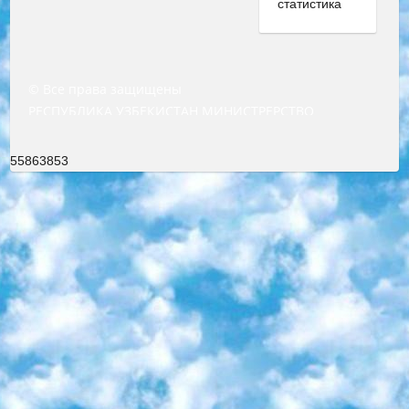
© Все права защищены
РЕСПУБЛИКА УЗБЕКИСТАН МИНИСТРЕРСТВО ДОШКОЛЬНОГО И ШКОЛЬНОГО ОБРАЗОВАНИЯ КОМАНДА в общеобразовательных учреждениях в 2023-2024 учебном году организация и проведение итоговой государственной аттестации обучающихся о Министра дошкольного и школьного образования Республики Узбекистан от 4 марта 2008 года (постановлением Минюста от 20 марта 2008 года № 1778 государственной регистрации) «Итоговое состояние учащихся общего среднего образования на основании положения об утверждении положения об аттестации общего среднего образования выпускной экзамен студентов в образовательных учреждениях в 2023-2024 учебном году В целях организации и прохождения аттестации приказываю: 1. Следующее: перечень предметов, по которым будет проводиться итоговая государственная аттестация и экзамен формы перевода согласно приложению 1; сертификаты международного образца, оценивающие уровень владения иностранными языками перечень согласно приложению 2; 2. Педагогический при специализированных образовательных учреждениях. научно-практический центр квалификации и международной оценки (Д.Давидова) 2024 г. До 25 марта: задания по предметам, по которым будет проводиться итоговая аттестация разработка и утверждение технических условий; итоговая аттестация на основании разработанного предметного задания разработка вопросов по предметам (устно и письменно), экзамен передача; общеобразовательные средние школы и специальные учебные заведения учащиеся выпускных классов школ и интернатов в агентской системе подготовка базы данных экзаменационных материалов и критериев оценки; перевод базы экзаменационных материалов на все языки обучения подать в Республиканский образовательный центр для изготовления; варианты экзаменов на основе разработанных контрольных материалов пусть будут поставлены задачи формирования. 3. Республиканский образовательный центр (Ш.Худайкулов) до 5 апреля 2024 года. до: база данных предоставленных экзаменационных материалов на все языки обучения перевод и экспертиза; для слепых, слабовидящих, глухих, слабослышащих и умственно отсталых детей учащиеся выпускных классов специализированных школ и школ-интернатов база данных экзаменационных материалов на всех преподаваемых языках подготовка критериев оценки; специализированные школы для умственно отсталых детей и технологии для учащихся выпускных классов школ-интернатов разработка соответствующих рекомендаций и критериев проведения ЕГЭ по естествознанию давать задания. 4. Педагогический при специализированных образовательных учреждениях. Научно-практический центр навыков и международной оценки (Д.Давидова), Республика образовательный центр (Худайкулов Ш.) итоговый государственный аттестационный экзамен ориентирован на творческое и логическое мышление при подготовке базы материалов учитывать введение заданий. 5. Следует отметить, что: сертификат государственного образца о знании общеобразовательного предмета и как минимум национальный уровень B1 по предметам на иностранных языках, указанным в Приложении 2. или международно признанный сертификат эквивалентного уровня студенты, изучающие определенный предмет, освобождаются от экзамена; по соответствующим предметам запланирована итоговая государственная аттестация за день до дня, путем жеребьевки Рабочей группой (в письменной форме по предметам, проводимым в форме) из числа сформированных вариантов выбрано 2 варианта; 2 выбранных варианта экзамена анонсированы на официальном сайте министерства и все выпускники по всей стране на основе этих вариантов проводит итоговую государственную аттестацию. 6. Государственное образование учащихся средних общеобразовательных учреждений. знания в соответствии с квалификационными требованиями, которые необходимо приобрести на основании стандартов итоговый (выпускной) контроль для 9 и 11 классов в целях тестирования Экзамены (далее – экзамены) состоят из предметов, перечисленных в приложении 1. будет сделано. 7. Экзамены пройдут с 26 мая по 15 июня 2024 г. (кроме науки физического воспитания). 8. Физическая для учащихся 9 классов общесредних образовательных учреждений. Экзамены по предмету «Образование, квалификация медицина» 1-6 мая 2024 года. сотрудники перевести под присмотр (с отклонениями в физическом или умственном развитии) специализированная школа для детей, школы-интернаты и со сколиозом школы-интернаты санаторного типа для больных детей исключены). 9. Он был слепым, слабовидящим и имел нарушения опорно-двигательного аппарата. экзамены в специализированных школах и интернатах для детей должны проводиться исходя из требований, предъявляемых к общеобразовательным учреждениям (физкультура кроме науки). 10. Специализированная школа для глухих и слабослышащих детей. и экзамены в интернатах и быть реализован в виде письменного теста по математике. 11. Специальность для умственно отсталых детей. Для 9 класса Родной язык и литературное письмо Государственный язык (язык обучения – узбекский). для неклассов) написано Математическое письмо Письменная/устная история Узбекистана Физическое воспитание практично Итоговый контроль Для 11 класса Написание родного языка и литературы (эссе) Математическое письмо Узбекский язык (обучение на узбекском языке) не посещающее общее среднее образование для учреждений)/Образовательное учреждение выбор письменный и устный Иностранный язык письменный/устный Письменная/устная история Узбекистана *По выбору студента:  Химия  Физика  Основы государственного права  География 10 бесплатных образовательных ресурсов - Мы составили подборку онлайн-проектов с интерактивными упражнениями, видеолекциями и статьями. Они помогут вам обрести новые и освежить старые знания бесплатно. 1. «ИНТУИТ» Старейшая образовательная площадка Рунета. Здесь вы найдёте сотни текстовых и видеокурсов на десятки различных тем — от программирования до психологии. Многие курсы подготовлены российскими университетами и крупными международными компаниями вроде Intel и Microsoft. Самостоятельное обучение бесплатное, но желающие могут оплатить услуги персональных наставников. 2. «Смартия» знакомит с актуальными профессиями и подсказывает, как им обучаться. Выбрав заинтересовавшую вас специальность — SMM-специалист, фотограф, веб-дизайнер или другую, — увидите список необходимых для неё умений. Чтобы вы могли освоить их самостоятельно, для каждого умения площадка отображает подборку ссылок на учебные материалы. Хотя «Смартия» ориентируется на русскоязычную аудиторию, часть контента всё же доступна только на английском. 3. «Лекторий Физтеха» Проект Московского физико-технического института (Физтеха). С его помощью вы можете смотреть онлайн серии лекций, записанные на видео в этом вузе. В числе доступных предметов — физика, биология, химия, информационные технологии и другие. К некоторым лекциям администрация ресурса прилагает готовые конспекты, которые можно скачивать в PDF-формате. 4. ITMOcourses Онлайн-площадка Санкт-Петербургского национального исследовательского университета информационных технологий, механики и оптики (ИТМО). Ресурс предоставляет свободный доступ к курсам, разработанным в этом вузе. Каталог материалов разбит на четыре категории: «Оптические системы и технологии», «Приборостроение и робототехника», «Информационные технологии» и «Биотехнологии». Курсы состоят из видеолекций, интерактивных демонстраций и заданий. 5. «КиберЛенинка» Электронная научная библиотека открытого доступа. Каталог площадки регулярно обрастает текстами статей из различных научных изданий. Сгруппированные по журналам и рубрикам публикации можно читать онлайн или скачивать целиком в PDF-формате. Проект нацелен на популяризацию науки за счёт открытого доступа к качественной информации. 6. «ПостНаука» На этом ресурсе публикуют подборки видеолекций, составленные экспертами из разных отраслей и объединённые общими темами. Среди них, к примеру, есть серии «Биоинформатика и геномика», «Культура средневековой Скандинавии» и Cinema Studies о теории кино. Каждая подборка лекций — логически связанная история, рассказанная экспертом от первого лица. Кроме того, на сайте появляются научно-образовательные статьи и тесты на разные темы. 7. «Newочём» Команда проекта «Newочём» отбирает самые интересные тексты из англоязычных СМИ и переводит те из них, за которые голосуют участники сообщества «ВКонтакте». По большей части это научно-популярные статьи. Редакторы придумывают лишь заголовки, в остальном содержание переводов соответствует оригиналам. Полные тексты можно читать прямо в социальной сети. 8. InternetUrok Онлайн-база материалов по основным дисциплинам школьной программы. Информация на сайте структурирована по классам, предметам и темам (урокам). Каждый урок состоит из видеолекций и конспектов. Есть также интерактивные тренажёры и тесты для закрепления пройденного материала. Даже если вы давно окончили школу, возможность повторить программу старших классов всегда может пригодиться. 9. Edutainme Ещё один ресурс об образовании. В отличие от Newtonew, как мне кажется, Edutainme больше ориентируется на представителей индустрии: педагогов, предпринимателей, разработчиков образовательных проектов. Но и любой, кто просто стремится к саморазвитию, найдёт на сайте много полезного и интересного для себя. Например, информацию о новых курсах и образовательных сервисах. 10. Newtonew Онлайн-медиа об образовании и обучении в широком смысле. Авторы Newtonew пишут об инструментах, заведениях, тактиках и стратегиях, которые помогают учить других и получать новые знания самостоятельно. На этой площадке вы найдёте новости, обзоры, аналитические мате
55863853