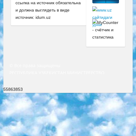
ссылка на источник обязательна
и должна выглядеть в виде
источник: idum.uz
© Все права защищены
РЕСПУБЛИКА УЗБЕКИСТАН МИНИСТРЕРСТВО ДОШКОЛЬНОГО И ШКОЛЬНОГО ОБРАЗОВАНИЯ КОМАНДА в общеобразовательных учреждениях в 2023-2024 учебном году организация и проведение итоговой государственной аттестации обучающихся о Министра дошкольного и школьного образования Республики Узбекистан от 4 марта 2008 года (постановлением Минюста от 20 марта 2008 года № 1778 государственной регистрации) «Итоговое состояние учащихся общего среднего образования на основании положения об утверждении положения об аттестации общего среднего образования выпускной экзамен студентов в образовательных учреждениях в 2023-2024 учебном году В целях организации и прохождения аттестации приказываю: 1. Следующее: перечень предметов, по которым будет проводиться итоговая государственная аттестация и экзамен формы перевода согласно приложению 1; сертификаты международного образца, оценивающие уровень владения иностранными языками перечень согласно приложению 2; 2. Педагогический при специализированных образовательных учреждениях. научно-практический центр квалификации и международной оценки (Д.Давидова) 2024 г. До 25 марта: задания по предметам, по которым будет проводиться итоговая аттестация разработка и утверждение технических условий; итоговая аттестация на основании разработанного предметного задания разработка вопросов по предметам (устно и письменно), экзамен передача; общеобразовательные средние школы и специальные учебные заведения учащиеся выпускных классов школ и интернатов в агентской системе подготовка базы данных экзаменационных материалов и критериев оценки; перевод базы экзаменационных материалов на все языки обучения подать в Республиканский образовательный центр для изготовления; варианты экзаменов на основе разработанных контрольных материалов пусть будут поставлены задачи формирования. 3. Республиканский образовательный центр (Ш.Худайкулов) до 5 апреля 2024 года. до: база данных предоставленных экзаменационных материалов на все языки обучения перевод и экспертиза; для слепых, слабовидящих, глухих, слабослышащих и умственно отсталых детей учащиеся выпускных классов специализированных школ и школ-интернатов база данных экзаменационных материалов на всех преподаваемых языках подготовка критериев оценки; специализированные школы для умственно отсталых детей и технологии для учащихся выпускных классов школ-интернатов разработка соответствующих рекомендаций и критериев проведения ЕГЭ по естествознанию давать задания. 4. Педагогический при специализированных образовательных учреждениях. Научно-практический центр навыков и международной оценки (Д.Давидова), Республика образовательный центр (Худайкулов Ш.) итоговый государственный аттестационный экзамен ориентирован на творческое и логическое мышление при подготовке базы материалов учитывать введение заданий. 5. Следует отметить, что: сертификат государственного образца о знании общеобразовательного предмета и как минимум национальный уровень B1 по предметам на иностранных языках, указанным в Приложении 2. или международно признанный сертификат эквивалентного уровня студенты, изучающие определенный предмет, освобождаются от экзамена; по соответствующим предметам запланирована итоговая государственная аттестация за день до дня, путем жеребьевки Рабочей группой (в письменной форме по предметам, проводимым в форме) из числа сформированных вариантов выбрано 2 варианта; 2 выбранных варианта экзамена анонсированы на официальном сайте министерства и все выпускники по всей стране на основе этих вариантов проводит итоговую государственную аттестацию. 6. Государственное образование учащихся средних общеобразовательных учреждений. знания в соответствии с квалификационными требованиями, которые необходимо приобрести на основании стандартов итоговый (выпускной) контроль для 9 и 11 классов в целях тестирования Экзамены (далее – экзамены) состоят из предметов, перечисленных в приложении 1. будет сделано. 7. Экзамены пройдут с 26 мая по 15 июня 2024 г. (кроме науки физического воспитания). 8. Физическая для учащихся 9 классов общесредних образовательных учреждений. Экзамены по предмету «Образование, квалификация медицина» 1-6 мая 2024 года. сотрудники перевести под присмотр (с отклонениями в физическом или умственном развитии) специализированная школа для детей, школы-интернаты и со сколиозом школы-интернаты санаторного типа для больных детей исключены). 9. Он был слепым, слабовидящим и имел нарушения опорно-двигательного аппарата. экзамены в специализированных школах и интернатах для детей должны проводиться исходя из требований, предъявляемых к общеобразовательным учреждениям (физкультура кроме науки). 10. Специализированная школа для глухих и слабослышащих детей. и экзамены в интернатах и быть реализован в виде письменного теста по математике. 11. Специальность для умственно отсталых детей. Для 9 класса Родной язык и литературное письмо Государственный язык (язык обучения – узбекский). для неклассов) написано Математическое письмо Письменная/устная история Узбекистана Физическое воспитание практично Итоговый контроль Для 11 класса Написание родного языка и литературы (эссе) Математическое письмо Узбекский язык (обучение на узбекском языке) не посещающее общее среднее образование для учреждений)/Образовательное учреждение выбор письменный и устный Иностранный язык письменный/устный Письменная/устная история Узбекистана *По выбору студента:  Химия  Физика  Основы государственного права  География 10 бесплатных образовательных ресурсов - Мы составили подборку онлайн-проектов с интерактивными упражнениями, видеолекциями и статьями. Они помогут вам обрести новые и освежить старые знания бесплатно. 1. «ИНТУИТ» Старейшая образовательная площадка Рунета. Здесь вы найдёте сотни текстовых и видеокурсов на десятки различных тем — от программирования до психологии. Многие курсы подготовлены российскими университетами и крупными международными компаниями вроде Intel и Microsoft. Самостоятельное обучение бесплатное, но желающие могут оплатить услуги персональных наставников. 2. «Смартия» знакомит с актуальными профессиями и подсказывает, как им обучаться. Выбрав заинтересовавшую вас специальность — SMM-специалист, фотограф, веб-дизайнер или другую, — увидите список необходимых для неё умений. Чтобы вы могли освоить их самостоятельно, для каждого умения площадка отображает подборку ссылок на учебные материалы. Хотя «Смартия» ориентируется на русскоязычную аудиторию, часть контента всё же доступна только на английском. 3. «Лекторий Физтеха» Проект Московского физико-технического института (Физтеха). С его помощью вы можете смотреть онлайн серии лекций, записанные на видео в этом вузе. В числе доступных предметов — физика, биология, химия, информационные технологии и другие. К некоторым лекциям администрация ресурса прилагает готовые конспекты, которые можно скачивать в PDF-формате. 4. ITMOcourses Онлайн-площадка Санкт-Петербургского национального исследовательского университета информационных технологий, механики и оптики (ИТМО). Ресурс предоставляет свободный доступ к курсам, разработанным в этом вузе. Каталог материалов разбит на четыре категории: «Оптические системы и технологии», «Приборостроение и робототехника», «Информационные технологии» и «Биотехнологии». Курсы состоят из видеолекций, интерактивных демонстраций и заданий. 5. «КиберЛенинка» Электронная научная библиотека открытого доступа. Каталог площадки регулярно обрастает текстами статей из различных научных изданий. Сгруппированные по журналам и рубрикам публикации можно читать онлайн или скачивать целиком в PDF-формате. Проект нацелен на популяризацию науки за счёт открытого доступа к качественной информации. 6. «ПостНаука» На этом ресурсе публикуют подборки видеолекций, составленные экспертами из разных отраслей и объединённые общими темами. Среди них, к примеру, есть серии «Биоинформатика и геномика», «Культура средневековой Скандинавии» и Cinema Studies о теории кино. Каждая подборка лекций — логически связанная история, рассказанная экспертом от первого лица. Кроме того, на сайте появляются научно-образовательные статьи и тесты на разные темы. 7. «Newочём» Команда проекта «Newочём» отбирает самые интересные тексты из англоязычных СМИ и переводит те из них, за которые голосуют участники сообщества «ВКонтакте». По большей части это научно-популярные статьи. Редакторы придумывают лишь заголовки, в остальном содержание переводов соответствует оригиналам. Полные тексты можно читать прямо в социальной сети. 8. InternetUrok Онлайн-база материалов по основным дисциплинам школьной программы. Информация на сайте структурирована по классам, предметам и темам (урокам). Каждый урок состоит из видеолекций и конспектов. Есть также интерактивные тренажёры и тесты для закрепления пройденного материала. Даже если вы давно окончили школу, возможность повторить программу старших классов всегда может пригодиться. 9. Edutainme Ещё один ресурс об образовании. В отличие от Newtonew, как мне кажется, Edutainme больше ориентируется на представителей индустрии: педагогов, предпринимателей, разработчиков образовательных проектов. Но и любой, кто просто стремится к саморазвитию, найдёт на сайте много полезного и интересного для себя. Например, информацию о новых курсах и образовательных сервисах. 10. Newtonew Онлайн-медиа об образовании и обучении в широком смысле. Авторы Newtonew пишут об инструментах, заведениях, тактиках и стратегиях, которые помогают учить других и получать новые знания самостоятельно. На этой площадке вы найдёте новости, обзоры, аналитические мате
55863853