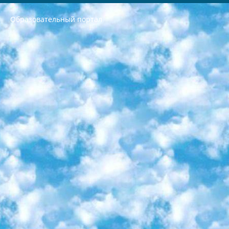
Образовательный портал
РЕСПУБЛИКА УЗБЕКИСТАН МИНИСТРЕРСТВО ДОШКОЛЬНОГО И ШКОЛЬНОГО ОБРАЗОВАНИЯ КОМАНДА в общеобразовательных учреждениях в 2023-2024 учебном году организация и проведение итоговой государственной аттестации обучающихся о Министра дошкольного и школьного образования Республики Узбекистан от 4 марта 2008 года (постановлением Минюста от 20 марта 2008 года № 1778 государственной регистрации) «Итоговое состояние учащихся общего среднего образования на основании положения об утверждении положения об аттестации общего среднего образования выпускной экзамен студентов в образовательных учреждениях в 2023-2024 учебном году В целях организации и прохождения аттестации приказываю: 1. Следующее: перечень предметов, по которым будет проводиться итоговая государственная аттестация и экзамен формы перевода согласно приложению 1; сертификаты международного образца, оценивающие уровень владения иностранными языками перечень согласно приложению 2; 2. Педагогический при специализированных образовательных учреждениях. научно-практический центр квалификации и международной оценки (Д.Давидова) 2024 г. До 25 марта: задания по предметам, по которым будет проводиться итоговая аттестация разработка и утверждение технических условий; итоговая аттестация на основании разработанного предметного задания разработка вопросов по предметам (устно и письменно), экзамен передача; общеобразовательные средние школы и специальные учебные заведения учащиеся выпускных классов школ и интернатов в агентской системе подготовка базы данных экзаменационных материалов и критериев оценки; перевод базы экзаменационных материалов на все языки обучения подать в Республиканский образовательный центр для изготовления; варианты экзаменов на основе разработанных контрольных материалов пусть будут поставлены задачи формирования. 3. Республиканский образовательный центр (Ш.Худайкулов) до 5 апреля 2024 года. до: база данных предоставленных экзаменационных материалов на все языки обучения перевод и экспертиза; для слепых, слабовидящих, глухих, слабослышащих и умственно отсталых детей учащиеся выпускных классов специализированных школ и школ-интернатов база данных экзаменационных материалов на всех преподаваемых языках подготовка критериев оценки; специализированные школы для умственно отсталых детей и технологии для учащихся выпускных классов школ-интернатов разработка соответствующих рекомендаций и критериев проведения ЕГЭ по естествознанию давать задания. 4. Педагогический при специализированных образовательных учреждениях. Научно-практический центр навыков и международной оценки (Д.Давидова), Республика образовательный центр (Худайкулов Ш.) итоговый государственный аттестационный экзамен ориентирован на творческое и логическое мышление при подготовке базы материалов учитывать введение заданий. 5. Следует отметить, что: сертификат государственного образца о знании общеобразовательного предмета и как минимум национальный уровень B1 по предметам на иностранных языках, указанным в Приложении 2. или международно признанный сертификат эквивалентного уровня студенты, изучающие определенный предмет, освобождаются от экзамена; по соответствующим предметам запланирована итоговая государственная аттестация за день до дня, путем жеребьевки Рабочей группой (в письменной форме по предметам, проводимым в форме) из числа сформированных вариантов выбрано 2 варианта; 2 выбранных варианта экзамена анонсированы на официальном сайте министерства и все выпускники по всей стране на основе этих вариантов проводит итоговую государственную аттестацию. 6. Государственное образование учащихся средних общеобразовательных учреждений. знания в соответствии с квалификационными требованиями, которые необходимо приобрести на основании стандартов итоговый (выпускной) контроль для 9 и 11 классов в целях тестирования Экзамены (далее – экзамены) состоят из предметов, перечисленных в приложении 1. будет сделано. 7. Экзамены пройдут с 26 мая по 15 июня 2024 г. (кроме науки физического воспитания). 8. Физическая для учащихся 9 классов общесредних образовательных учреждений. Экзамены по предмету «Образование, квалификация медицина» 1-6 мая 2024 года. сотрудники перевести под присмотр (с отклонениями в физическом или умственном развитии) специализированная школа для детей, школы-интернаты и со сколиозом школы-интернаты санаторного типа для больных детей исключены). 9. Он был слепым, слабовидящим и имел нарушения опорно-двигательного аппарата. экзамены в специализированных школах и интернатах для детей должны проводиться исходя из требований, предъявляемых к общеобразовательным учреждениям (физкультура кроме науки). 10. Специализированная школа для глухих и слабослышащих детей. и экзамены в интернатах и быть реализован в виде письменного теста по математике. 11. Специальность для умственно отсталых детей. Для 9 класса Родной язык и литературное письмо Государственный язык (язык обучения – узбекский). для неклассов) написано Математическое письмо Письменная/устная история Узбекистана Физическое воспитание практично Итоговый контроль Для 11 класса Написание родного языка и литературы (эссе) Математическое письмо Узбекский язык (обучение на узбекском языке) не посещающее общее среднее образование для учреждений)/Образовательное учреждение выбор письменный и устный Иностранный язык письменный/устный Письменная/устная история Узбекистана *По выбору студента:  Химия  Физика  Основы государственного права  География 10 бесплатных образовательных ресурсов - Мы составили подборку онлайн-проектов с интерактивными упражнениями, видеолекциями и статьями. Они помогут вам обрести новые и освежить старые знания бесплатно. 1. «ИНТУИТ» Старейшая образовательная площадка Рунета. Здесь вы найдёте сотни текстовых и видеокурсов на десятки различных тем — от программирования до психологии. Многие курсы подготовлены российскими университетами и крупными международными компаниями вроде Intel и Microsoft. Самостоятельное обучение бесплатное, но желающие могут оплатить услуги персональных наставников. 2. «Смартия» знакомит с актуальными профессиями и подсказывает, как им обучаться. Выбрав заинтересовавшую вас специальность — SMM-специалист, фотограф, веб-дизайнер или другую, — увидите список необходимых для неё умений. Чтобы вы могли освоить их самостоятельно, для каждого умения площадка отображает подборку ссылок на учебные материалы. Хотя «Смартия» ориентируется на русскоязычную аудиторию, часть контента всё же доступна только на английском. 3. «Лекторий Физтеха» Проект Московского физико-технического института (Физтеха). С его помощью вы можете смотреть онлайн серии лекций, записанные на видео в этом вузе. В числе доступных предметов — физика, биология, химия, информационные технологии и другие. К некоторым лекциям администрация ресурса прилагает готовые конспекты, которые можно скачивать в PDF-формате. 4. ITMOcourses Онлайн-площадка Санкт-Петербургского национального исследовательского университета информационных технологий, механики и оптики (ИТМО). Ресурс предоставляет свободный доступ к курсам, разработанным в этом вузе. Каталог материалов разбит на четыре категории: «Оптические системы и технологии», «Приборостроение и робототехника», «Информационные технологии» и «Биотехнологии». Курсы состоят из видеолекций, интерактивных демонстраций и заданий. 5. «КиберЛенинка» Электронная научная библиотека открытого доступа. Каталог площадки регулярно обрастает текстами статей из различных научных изданий. Сгруппированные по журналам и рубрикам публикации можно читать онлайн или скачивать целиком в PDF-формате. Проект нацелен на популяризацию науки за счёт открытого доступа к качественной информации. 6. «ПостНаука» На этом ресурсе публикуют подборки видеолекций, составленные экспертами из разных отраслей и объединённые общими темами. Среди них, к примеру, есть серии «Биоинформатика и геномика», «Культура средневековой Скандинавии» и Cinema Studies о теории кино. Каждая подборка лекций — логически связанная история, рассказанная экспертом от первого лица. Кроме того, на сайте появляются научно-образовательные статьи и тесты на разные темы. 7. «Newочём» Команда проекта «Newочём» отбирает самые интересные тексты из англоязычных СМИ и переводит те из них, за которые голосуют участники сообщества «ВКонтакте». По большей части это научно-популярные статьи. Редакторы придумывают лишь заголовки, в остальном содержание переводов соответствует оригиналам. Полные тексты можно читать прямо в социальной сети. 8. InternetUrok Онлайн-база материалов по основным дисциплинам школьной программы. Информация на сайте структурирована по классам, предметам и темам (урокам). Каждый урок состоит из видеолекций и конспектов. Есть также интерактивные тренажёры и тесты для закрепления пройденного материала. Даже если вы давно окончили школу, возможность повторить программу старших классов всегда может пригодиться. 9. Edutainme Ещё один ресурс об образовании. В отличие от Newtonew, как мне кажется, Edutainme больше ориентируется на представителей индустрии: педагогов, предпринимателей, разработчиков образовательных проектов. Но и любой, кто просто стремится к саморазвитию, найдёт на сайте много полезного и интересного для себя. Например, информацию о новых курсах и образовательных сервисах. 10. Newtonew Онлайн-медиа об образовании и обучении в широком смысле. Авторы Newtonew пишут об инструментах, заведениях, тактиках и стратегиях, которые помогают учить других и получать новые знания самостоятельно. На этой площадке вы найдёте новости, обзоры, аналитические мат