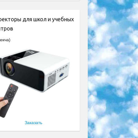
оекторы для школ и учебных
нтров
екча)
Заказать