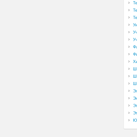
Т
Т
Т
У
У
У
Ф
Ф
Х
Ш
Ш
Ш
Э
Э
Э
Эт
Ю