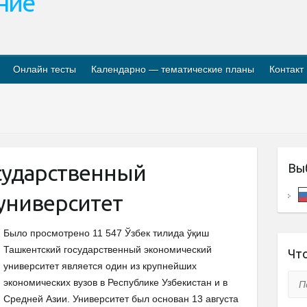
ание
Онлайн тесты
Календарно — тематические планы
Контакт
сударственный
Вы
университет
Было просмотрено 11 547 Ўзбек тилида ўқиш
Ташкентский государственный экономический
Что
университет является один из крупнейших
Пои
экономических вузов в Республике Узбекистан и в
Средней Азии. Университет был основан 13 августа