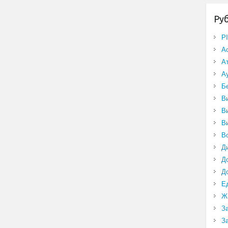
Ру
P
А
А
А
Б
В
В
В
В
Д
Д
Д
Е
Ж
З
З