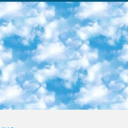
ка образовательный центр (Худайкулов Ш.) итоговый государственный аттестационный экзамен ориентирован на творческое и логическое мышление при подготовке базы материалов учитывать введение заданий. 5. Следует отметить, что: сертификат государственного образца о знании общеобразовательного предмета и как минимум национальный уровень B1 по предметам на иностранных языках, указанным в Приложении 2. или международно признанный сертификат эквивалентного уровня студенты, изучающие определенный предмет, освобождаются от экзамена; по соответствующим предметам запланирована итоговая государственная аттестация за день до дня, путем жеребьевки Рабочей группой (в письменной форме по предметам, проводимым в форме) из числа сформированных вариантов выбрано 2 варианта; 2 выбранных варианта экзамена анонсированы на официальном сайте министерства и все выпускники по всей стране на основе этих вариантов проводит итоговую государственную аттестацию. 6. Государственное образование учащихся средних общеобразовательных учреждений. знания в соответствии с квалификационными требованиями, которые необходимо приобрести на основании стандартов итоговый (выпускной) контроль для 9 и 11 классов в целях тестирования Экзамены (далее – экзамены) состоят из предметов, перечисленных в приложении 1. будет сделано. 7. Экзамены пройдут с 26 мая по 15 июня 2024 г. (кроме науки физического воспитания). 8. Физическая для учащихся 9 классов общесредних образовательных учреждений. Экзамены по предмету «Образование, квалификация медицина» 1-6 мая 2024 года. сотрудники перевести под присмотр (с отклонениями в физическом или умственном развитии) специализированная школа для детей, школы-интернаты и со сколиозом школы-интернаты санаторного типа для больных детей исключены). 9. Он был слепым, слабовидящим и имел нарушения опорно-двигательного аппарата. экзамены в специализированных школах и интернатах для детей должны проводиться исходя из требований, предъявляемых к общеобразовательным учреждениям (физкультура кроме науки). 10. Специализированная школа для глухих и слабослышащих детей. и экзамены в интернатах и быть реализован в виде письменного теста по математике. 11. Специальность для умственно отсталых детей. Для 9 класса Родной язык и литературное письмо Государственный язык (язык обучения – узбекский). для неклассов) написано Математическое письмо Письменная/устная история Узбекистана Физическое воспитание практично Итоговый контроль Для 11 класса Написание родного языка и литературы (эссе) Математическое письмо Узбекский язык (обучение на узбекском языке) не посещающее общее среднее образование для учреждений)/Образовательное учреждение выбор письменный и устный Иностранный язык письменный/устный Письменная/устная история Узбекистана *По выбору студента:  Химия  Физика  Основы государственного права  География 10 бесплатных образовательных ресурсов - Мы составили подборку онлайн-проектов с интерактивными упражнениями, видеолекциями и статьями. Они помогут вам обрести новые и освежить старые знания бесплатно. 1. «ИНТУИТ» Старейшая образовательная площадка Рунета. Здесь вы найдёте сотни текстовых и видеокурсов на десятки различных тем — от программирования до психологии. Многие курсы подготовлены российскими университетами и крупными международными компаниями вроде Intel и Microsoft. Самостоятельное обучение бесплатное, но желающие могут оплатить услуги персональных наставников. 2. «Смартия» знакомит с актуальными профессиями и подсказывает, как им обучаться. Выбрав заинтересовавшую вас специальность — SMM-специалист, фотограф, веб-дизайнер или другую, — увидите список необходимых для неё умений. Чтобы вы могли освоить их самостоятельно, для каждого умения площадка отображает подборку ссылок на учебные материалы. Хотя «Смартия» ориентируется на русскоязычную аудиторию, часть контента всё же доступна только на английском. 3. «Лекторий Физтеха» Проект Московского физико-технического института (Физтеха). С его помощью вы можете смотреть онлайн серии лекций, записанные на видео в этом вузе. В числе доступных предметов — физика, биология, химия, информационные технологии и другие. К некоторым лекциям администрация ресурса прилагает готовые конспекты, которые можно скачивать в PDF-формате. 4. ITMOcourses Онлайн-площадка Санкт-Петербургского национального исследовательского университета информационных технологий, механики и оптики (ИТМО). Ресурс предоставляет свободный доступ к курсам, разработанным в этом вузе. Каталог материалов разбит на четыре категории: «Оптические системы и технологии», «Приборостроение и робототехника», «Информационные технологии» и «Биотехнологии». Курсы состоят из видеолекций, интерактивных демонстраций и заданий. 5. «КиберЛенинка» Электронная научная библиот