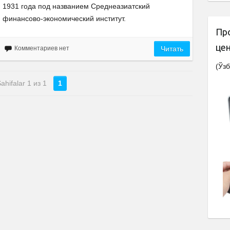
1931 года под названием Среднеазиатский
финансово-экономический институт.
Пр
це
Комментариев нет
Читать
(Ўзб
ahifalar 1 из 1
1