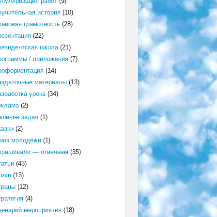
опуляризация работ
(9)
оучительная история
(10)
равовая грамотность
(28)
резентация
(22)
резидентская школа
(21)
рограммы / приложения
(7)
рофориентация
(14)
аздаточные материалы
(13)
азработка урока
(34)
еклама
(2)
ешение задач
(1)
казки
(2)
оюз молодёжи
(1)
прашивали — отвечаем
(35)
татьи
(43)
тихи
(13)
траны
(12)
тратегия
(4)
ценарий мероприятия
(18)