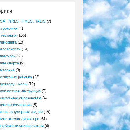
брики
ISA, PIRLS, TIMSS, TALIS
(7)
строномия
(4)
ттестация
(156)
удиокнига
(18)
езопасность
(14)
идеоурок
(38)
иды спорта
(9)
икторина
(3)
оспитание ребёнка
(23)
иректору школы
(12)
олжностная инструкция
(7)
ошкольное образование
(4)
диницы измерения
(5)
изнь популярных людей
(19)
аместителю директора
(61)
арубежные университеты
(4)