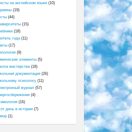
ексты на английском языке
(10)
ермины
(19)
есты
(44)
ниверситеты
(15)
чебники
(18)
читель года
(11)
акты
(17)
илология
(9)
имические элементы
(5)
кола мастерства
(18)
кольная документация
(26)
кольному психологу
(11)
лектронный журнал
(57)
нергосбережение
(4)
тимология
(16)
от день в истории
(7)
мор
(1)