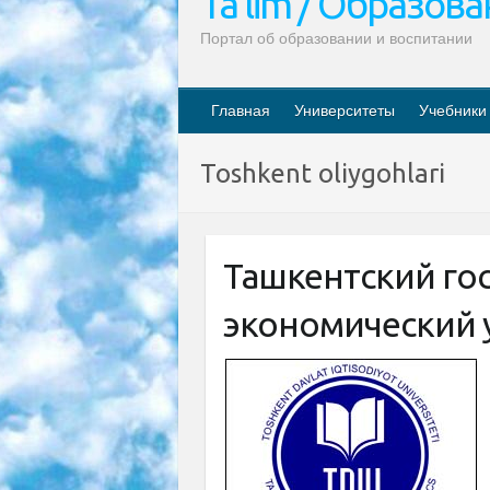
Ta’lim / Образов
Портал об образовании и воспитании
Главная
Университеты
Учебники
Toshkent oliygohlari
Ташкентский го
экономический 