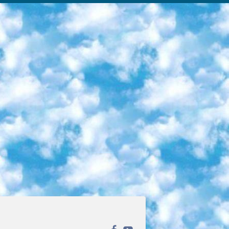
ека открытого доступа. Каталог площадки регулярно обрастает текстами статей из различных научных изданий. Сгруппированные по журналам и рубрикам публикации можно читать онлайн или скачивать целиком в PDF-формате. Проект нацелен на популяризацию науки за счёт открытого доступа к качественной информации. 6. «ПостНаука» На этом ресурсе публикуют подборки видеолекций, составленные экспертами из разных отраслей и объединённые общими темами. Среди них, к примеру, есть серии «Биоинформатика и геномика», «Культура средневековой Скандинавии» и Cinema Studies о теории кино. Каждая подборка лекций — логически связанная история, рассказанная экспертом от первого лица. Кроме того, на сайте появляются научно-образовательные статьи и тесты на разные темы. 7. «Newочём» Команда проекта «Newочём» отбирает самые интересные тексты из англоязычных СМИ и переводит те из них, за которые голосуют участники сообщества «ВКонтакте». По большей части это научно-популярные статьи. Редакторы придумывают лишь заголовки, в остальном содержание переводов соответствует оригиналам. Полные тексты можно читать прямо в социальной сети. 8. InternetUrok Онлайн-база материалов по основным дисциплинам школьной программы. Информация на сайте структурирована по классам, предметам и темам (урокам). Каждый урок состоит из видеолекций и конспектов. Есть также интерактивные тренажёры и тесты для закрепления пройденного материала. Даже если вы давно окончили школу, возможность повторить программу старших классов всегда может пригодиться. 9. Edutainme Ещё один ресурс об образовании. В отличие от Newtonew, как мне кажется, Edutainme больше ориентируется на представителей индустрии: педагогов, предпринимателей, разработчиков образовательных проектов. Но и любой, кто просто стремится к саморазвитию, найдёт на сайте много полезного и интересного для себя. Например, информацию о новых курсах и образовательных сервисах. 10. Newtonew Онлайн-медиа об образовании и обучении в широком смысле. Авторы Newtonew пишут об инструментах, заведениях, тактиках и стратегиях, которые помогают учить других и получать новые знания самостоятельно. На этой площадке вы найдёте новости, обзоры, аналитические мат