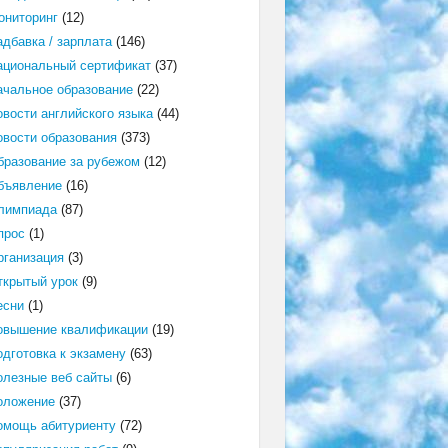
ониторинг
(12)
адбавка / зарплата
(146)
ациональный сертификат
(37)
ачальное образование
(22)
овости английского языка
(44)
овости образования
(373)
бразование за рубежом
(12)
бъявление
(16)
лимпиада
(87)
прос
(1)
рганизация
(3)
ткрытый урок
(9)
есни
(1)
овышение квалификации
(19)
одготовка к экзамену
(63)
олезные веб сайты
(6)
оложение
(37)
омощь абитуриенту
(72)