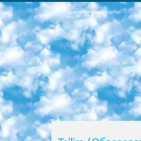
Образовательный портал
РЕСПУБЛИКА УЗБЕКИСТАН МИНИСТРЕРСТВО ДОШКОЛЬНОГО И ШКОЛЬНОГО ОБРАЗОВАНИЯ КОМАНДА в общеобразовательных учреждениях в 2023-2024 учебном году организация и проведение итоговой государственной аттестации обучающихся о Министра дошкольного и школьного образования Республики Узбекистан от 4 марта 2008 года (постановлением Минюста от 20 марта 2008 года № 1778 государственной регистрации) «Итоговое состояние учащихся общего среднего образования на основании положения об утверждении положения об аттестации общего среднего образования выпускной экзамен студентов в образовательных учреждениях в 2023-2024 учебном году В целях организации и прохождения аттестации приказываю: 1. Следующее: перечень предметов, по которым будет проводиться итоговая государственная аттестация и экзамен формы перевода согласно приложению 1; сертификаты международного образца, оценивающие уровень владения иностранными языками перечень согласно приложению 2; 2. Педагогический при специализированных образовательных учреждениях. научно-практический центр квалификации и международной оценки (Д.Давидова) 2024 г. До 25 марта: задания по предметам, по которым будет проводиться итоговая аттестация разработка и утверждение технических условий; итоговая аттестация на основании разработанного предметного задания разработка вопросов по предметам (устно и письменно), экзамен передача; общеобразовательные средние школы и специальные учебные заведения учащиеся выпускных классов школ и интернатов в агентской системе подготовка базы данных экзаменационных материалов и критериев оценки; перевод базы экзаменационных материалов на все языки обучения подать в Республиканский образовательный центр для изготовления; варианты экзаменов на основе разработанных контрольных материалов пусть будут поставлены задачи формирования. 3. Республиканский образовательный центр (Ш.Худайкулов) до 5 апреля 2024 года. до: база данных предоставленных экзаменационных материалов на все языки обучения перевод и экспертиза; для слепых, слабовидящих, глухих, слабослышащих и умственно отсталых детей учащиеся выпускных классов специализированных школ и школ-интернатов база данных экзаменационных материалов на всех преподаваемых языках подготовка критериев оценки; специализированные школы для умственно отсталых детей и технологии для учащихся выпускных классов школ-интернатов разработка соответствующих рекомендаций и критериев проведения ЕГЭ по естествознанию давать задания. 4. Педагогический при специализированных образовательных учреждениях. Научно-практический центр навыков и международной оценки (Д.Давидова), Республи