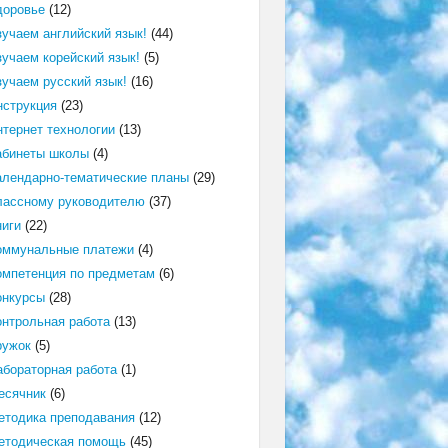
доровье
(12)
зучаем английский язык!
(44)
зучаем корейский язык!
(5)
зучаем русский язык!
(16)
нструкция
(23)
нтернет технологии
(13)
абинеты школы
(4)
алендарно-тематические планы
(29)
лассному руководителю
(37)
ниги
(22)
оммунальные платежи
(4)
омпетенция по предметам
(6)
онкурсы
(28)
онтрольная работа
(13)
ружок
(5)
абораторная работа
(1)
есячник
(6)
етодика преподавания
(12)
етодическая помощь
(45)