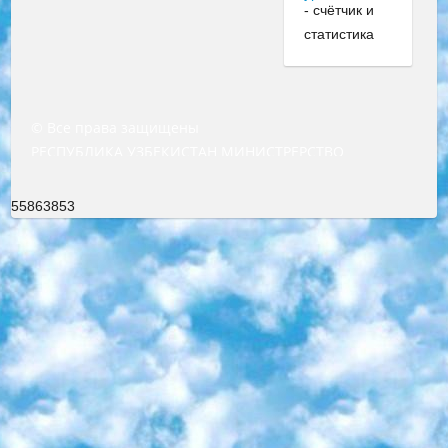
© Все права защищены
РЕСПУБЛИКА УЗБЕКИСТАН МИНИСТРЕРСТВО ДОШКОЛЬНОГО И ШКОЛЬНОГО ОБРАЗОВАНИЯ КОМАНДА в общеобразовательных учреждениях в 2023-2024 учебном году организация и проведение итоговой государственной аттестации обучающихся о Министра дошкольного и школьного образования Республики Узбекистан от 4 марта 2008 года (постановлением Минюста от 20 марта 2008 года № 1778 государственной регистрации) «Итоговое состояние учащихся общего среднего образования на основании положения об утверждении положения об аттестации общего среднего образования выпускной экзамен студентов в образовательных учреждениях в 2023-2024 учебном году В целях организации и прохождения аттестации приказываю: 1. Следующее: перечень предметов, по которым будет проводиться итоговая государственная аттестация и экзамен формы перевода согласно приложению 1; сертификаты международного образца, оценивающие уровень владения иностранными языками перечень согласно приложению 2; 2. Педагогический при специализированных образовательных учреждениях. научно-практический центр квалификации и международной оценки (Д.Давидова) 2024 г. До 25 марта: задания по предметам, по которым будет проводиться итоговая аттестация разработка и утверждение технических условий; итоговая аттестация на основании разработанного предметного задания разработка вопросов по предметам (устно и письменно), экзамен передача; общеобразовательные средние школы и специальные учебные заведения учащиеся выпускных классов школ и интернатов в агентской системе подготовка базы данных экзаменационных материалов и критериев оценки; перевод базы экзаменационных материалов на все языки обучения подать в Республиканский образовательный центр для изготовления; варианты экзаменов на основе разработанных контрольных материалов пусть будут поставлены задачи формирования. 3. Республиканский образовательный центр (Ш.Худайкулов) до 5 апреля 2024 года. до: база данных предоставленных экзаменационных материалов на все языки обучения перевод и экспертиза; для слепых, слабовидящих, глухих, слабослышащих и умственно отсталых детей учащиеся выпускных классов специализированных школ и школ-интернатов база данных экзаменационных материалов на всех преподаваемых языках подготовка критериев оценки; специализированные школы для умственно отсталых детей и технологии для учащихся выпускных классов школ-интернатов разработка соответствующих рекомендаций и критериев проведения ЕГЭ по естествознанию давать задания. 4. Педагогический при специализированных образовательных учреждениях. Научно-практический центр навыков и международной оценки (Д.Давидова), Республика образовательный центр (Худайкулов Ш.) итоговый государственный аттестационный экзамен ориентирован на творческое и логическое мышление при подготовке базы материалов учитывать введение заданий. 5. Следует отметить, что: сертификат государственного образца о знании общеобразовательного предмета и как минимум национальный уровень B1 по предметам на иностранных языках, указанным в Приложении 2. или международно признанный сертификат эквивалентного уровня студенты, изучающие определенный предмет, освобождаются от экзамена; по соответствующим предметам запланирована итоговая государственная аттестация за день до дня, путем жеребьевки Рабочей группой (в письменной форме по предметам, проводимым в форме) из числа сформированных вариантов выбрано 2 варианта; 2 выбранных варианта экзамена анонсированы на официальном сайте министерства и все выпускники по всей стране на основе этих вариантов проводит итоговую государственную аттестацию. 6. Государственное образование учащихся средних общеобразовательных учреждений. знания в соответствии с квалификационными требованиями, которые необходимо приобрести на основании стандартов итоговый (выпускной) контроль для 9 и 11 классов в целях тестирования Экзамены (далее – экзамены) состоят из предметов, перечисленных в приложении 1. будет сделано. 7. Экзамены пройдут с 26 мая по 15 июня 2024 г. (кроме науки физического воспитания). 8. Физическая для учащихся 9 классов общесредних образовательных учреждений. Экзамены по предмету «Образование, квалификация медицина» 1-6 мая 2024 года. сотрудники перевести под присмотр (с отклонениями в физическом или умственном развитии) специализированная школа для детей, школы-интернаты и со сколиозом школы-интернаты санаторного типа для больных детей исключены). 9. Он был слепым, слабовидящим и имел нарушения опорно-двигательного аппарата. экзамены в специализированных школах и интернатах для детей должны проводиться исходя из требований, предъявляемых к общеобразовательным учреждениям (физкультура кроме науки). 10. Специализированная школа для глухих и слабослышащих детей. и экзамены в интернатах и быть реализован в виде письменного теста по математике. 11. Специальность для умственно отсталых детей. Для 9 класса Родной язык и литературное письмо Государственный язык (язык обучения – узбекский). для неклассов) написано Математическое письмо Письменная/устная история Узбекистана Физическое воспитание практично Итоговый контроль Для 11 класса Написание родного языка и литературы (эссе) Математическое письмо Узбекский язык (обучение на узбекском языке) не посещающее общее среднее образование для учреждений)/Образовательное учреждение выбор письменный и устный Иностранный язык письменный/устный Письменная/устная история Узбекистана *По выбору студента:  Химия  Физика  Основы государственного права  География 10 бесплатных образовательных ресурсов - Мы составили подборку онлайн-проектов с интерактивными упражнениями, видеолекциями и статьями. Они помогут вам обрести новые и освежить старые знания бесплатно. 1. «ИНТУИТ» Старейшая образовательная площадка Рунета. Здесь вы найдёте сотни текстовых и видеокурсов на десятки различных тем — от программирования до психологии. Многие курсы подготовлены российскими университетами и крупными международными компаниями вроде Intel и Microsoft. Самостоятельное обучение бесплатное, но желающие могут оплатить услуги персональных наставников. 2. «Смартия» знакомит с актуальными профессиями и подсказывает, как им обучаться. Выбрав заинтересовавшую вас специальность — SMM-специалист, фотограф, веб-дизайнер или другую, — увидите список необходимых для неё умений. Чтобы вы могли освоить их самостоятельно, для каждого умения площадка отображает подборку ссылок на учебные материалы. Хотя «Смартия» ориентируется на русскоязычную аудиторию, часть контента всё же доступна только на английском. 3. «Лекторий Физтеха» Проект Московского физико-технического института (Физтеха). С его помощью вы можете смотреть онлайн серии лекций, записанные на видео в этом вузе. В числе доступных предметов — физика, биология, химия, информационные технологии и другие. К некоторым лекциям администрация ресурса прилагает готовые конспекты, которые можно скачивать в PDF-формате. 4. ITMOcourses Онлайн-площадка Санкт-Петербургского национального исследовательского университета информационных технологий, механики и оптики (ИТМО). Ресурс предоставляет свободный доступ к курсам, разработанным в этом вузе. Каталог материалов разбит на четыре категории: «Оптические системы и технологии», «Приборостроение и робототехника», «Информационные технологии» и «Биотехнологии». Курсы состоят из видеолекций, интерактивных демонстраций и заданий. 5. «КиберЛенинка» Электронная научная библиотека открытого доступа. Каталог площадки регулярно обрастает текстами статей из различных научных изданий. Сгруппированные по журналам и рубрикам публикации можно читать онлайн или скачивать целиком в PDF-формате. Проект нацелен на популяризацию науки за счёт открытого доступа к качественной информации. 6. «ПостНаука» На этом ресурсе публикуют подборки видеолекций, составленные экспертами из разных отраслей и объединённые общими темами. Среди них, к примеру, есть серии «Биоинформатика и геномика», «Культура средневековой Скандинавии» и Cinema Studies о теории кино. Каждая подборка лекций — логически связанная история, рассказанная экспертом от первого лица. Кроме того, на сайте появляются научно-образовательные статьи и тесты на разные темы. 7. «Newочём» Команда проекта «Newочём» отбирает самые интересные тексты из англоязычных СМИ и переводит те из них, за которые голосуют участники сообщества «ВКонтакте». По большей части это научно-популярные статьи. Редакторы придумывают лишь заголовки, в остальном содержание переводов соответствует оригиналам. Полные тексты можно читать прямо в социальной сети. 8. InternetUrok Онлайн-база материалов по основным дисциплинам школьной программы. Информация на сайте структурирована по классам, предметам и темам (урокам). Каждый урок состоит из видеолекций и конспектов. Есть также интерактивные тренажёры и тесты для закрепления пройденного материала. Даже если вы давно окончили школу, возможность повторить программу старших классов всегда может пригодиться. 9. Edutainme Ещё один ресурс об образовании. В отличие от Newtonew, как мне кажется, Edutainme больше ориентируется на представителей индустрии: педагогов, предпринимателей, разработчиков образовательных проектов. Но и любой, кто просто стремится к саморазвитию, найдёт на сайте много полезного и интересного для себя. Например, информацию о новых курсах и образовательных сервисах. 10. Newtonew Онлайн-медиа об образовании и обучении в широком смысле. Авторы Newtonew пишут об инструментах, заведениях, тактиках и стратегиях, которые помогают учить других и получать новые знания самостоятельно. На этой площадке вы найдёте новости, обзоры, аналитические мате
55863853