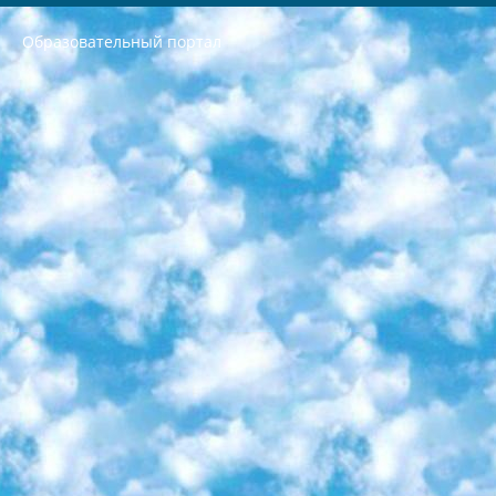
Образовательный портал
РЕСПУБЛИКА УЗБЕКИСТАН МИНИСТРЕРСТВО ДОШКОЛЬНОГО И ШКОЛЬНОГО ОБРАЗОВАНИЯ КОМАНДА в общеобразовательных учреждениях в 2023-2024 учебном году организация и проведение итоговой государственной аттестации обучающихся о Министра дошкольного и школьного образования Республики Узбекистан от 4 марта 2008 года (постановлением Минюста от 20 марта 2008 года № 1778 государственной регистрации) «Итоговое состояние учащихся общего среднего образования на основании положения об утверждении положения об аттестации общего среднего образования выпускной экзамен студентов в образовательных учреждениях в 2023-2024 учебном году В целях организации и прохождения аттестации приказываю: 1. Следующее: перечень предметов, по которым будет проводиться итоговая государственная аттестация и экзамен формы перевода согласно приложению 1; сертификаты международного образца, оценивающие уровень владения иностранными языками перечень согласно приложению 2; 2. Педагогический при специализированных образовательных учреждениях. научно-практический центр квалификации и международной оценки (Д.Давидова) 2024 г. До 25 марта: задания по предметам, по которым будет проводиться итоговая аттестация разработка и утверждение технических условий; итоговая аттестация на основании разработанного предметного задания разработка вопросов по предметам (устно и письменно), экзамен передача; общеобразовательные средние школы и специальные учебные заведения учащиеся выпускных классов школ и интернатов в агентской системе подготовка базы данных экзаменационных материалов и критериев оценки; перевод базы экзаменационных материалов на все языки обучения подать в Республиканский образовательный центр для изготовления; варианты экзаменов на основе разработанных контрольных материалов пусть будут поставлены задачи формирования. 3. Республиканский образовательный центр (Ш.Худайкулов) до 5 апреля 2024 года. до: база данных предоставленных экзаменационных материалов на все языки обучения перевод и экспертиза; для слепых, слабовидящих, глухих, слабослышащих и умственно отсталых детей учащиеся выпускных классов специализированных школ и школ-интернатов база данных экзаменационных материалов на всех преподаваемых языках подготовка критериев оценки; специализированные школы для умственно отсталых детей и технологии для учащихся выпускных классов школ-интернатов разработка соответствующих рекомендаций и критериев проведения ЕГЭ по естествознанию давать задания. 4. Педагогический при специализированных образовательных учреждениях. Научно-практический центр навыков и международной оценки (Д.Давидова), Республика образовательный центр (Худайкулов Ш.) итоговый государственный аттестационный экзамен ориентирован на творческое и логическое мышление при подготовке базы материалов учитывать введение заданий. 5. Следует отметить, что: сертификат государственного образца о знании общеобразовательного предмета и как минимум национальный уровень B1 по предметам на иностранных языках, указанным в Приложении 2. или международно признанный сертификат эквивалентного уровня студенты, изучающие определенный предмет, освобождаются от экзамена; по соответствующим предметам запланирована итоговая государственная аттестация за день до дня, путем жеребьевки Рабочей группой (в письменной форме по предметам, проводимым в форме) из числа сформированных вариантов выбрано 2 варианта; 2 выбранных варианта экзамена анонсированы на официальном сайте министерства и все выпускники по всей стране на основе этих вариантов проводит итоговую государственную аттестацию. 6. Государственное образование учащихся средних общеобразовательных учреждений. знания в соответствии с квалификационными требованиями, которые необходимо приобрести на основании стандартов итоговый (выпускной) контроль для 9 и 11 классов в целях тестирования Экзамены (далее – экзамены) состоят из предметов, перечисленных в приложении 1. будет сделано. 7. Экзамены пройдут с 26 мая по 15 июня 2024 г. (кроме науки физического воспитания). 8. Физическая для учащихся 9 классов общесредних образовательных учреждений. Экзамены по предмету «Образование, квалификация медицина» 1-6 мая 2024 года. сотрудники перевести под присмотр (с отклонениями в физическом или умственном развитии) специализированная школа для детей, школы-интернаты и со сколиозом школы-интернаты санаторного типа для больных детей исключены). 9. Он был слепым, слабовидящим и имел нарушения опорно-двигательного аппарата. экзамены в специализированных школах и интернатах для детей должны проводиться исходя из требований, предъявляемых к общеобразовательным учреждениям (физкультура кроме науки). 10. Специализированная школа для глухих и слабослышащих детей. и экзамены в интернатах и быть реализован в виде письменного теста по математике. 11. Специальность для умственно отсталых детей. Для 9 класса Родной язык и литературное письмо Государственный язык (язык обучения – узбекский). для неклассов) написано Математическое письмо Письменная/устная история Узбекистана Физическое воспитание практично Итоговый контроль Для 11 класса Написание родного языка и литературы (эссе) Математическое письмо Узбекский язык (обучение на узбекском языке) не посещающее общее среднее образование для учреждений)/Образовательное учреждение выбор письменный и устный Иностранный язык письменный/устный Письменная/устная история Узбекистана *По выбору студента:  Химия  Физика  Основы государственного права  География 10 бесплатных образовательных ресурсов - Мы составили подборку онлайн-проектов с интерактивными упражнениями, видеолекциями и статьями. Они помогут вам обрести новые и освежить старые знания бесплатно. 1. «ИНТУИТ» Старейшая образовательная площадка Рунета. Здесь вы найдёте сотни текстовых и видеокурсов на десятки различных тем — от программирования до психологии. Многие курсы подготовлены российскими университетами и крупными международными компаниями вроде Intel и Microsoft. Самостоятельное обучение бесплатное, но желающие могут оплатить услуги персональных наставников. 2. «Смартия» знакомит с актуальными профессиями и подсказывает, как им обучаться. Выбрав заинтересовавшую вас специальность — SMM-специалист, фотограф, веб-дизайнер или другую, — увидите список необходимых для неё умений. Чтобы вы могли освоить их самостоятельно, для каждого умения площадка отображает подборку ссылок на учебные материалы. Хотя «Смартия» ориентируется на русскоязычную аудиторию, часть контента всё же доступна только на английском. 3. «Лекторий Физтеха» Проект Московского физико-технического института (Физтеха). С его помощью вы можете смотреть онлайн серии лекций, записанные на видео в этом вузе. В числе доступных предметов — физика, биология, химия, информационные технологии и другие. К некоторым лекциям администрация ресурса прилагает готовые конспекты, которые можно скачивать в PDF-формате. 4. ITMOcourses Онлайн-площадка Санкт-Петербургского национального исследовательского университета информационных технологий, механики и оптики (ИТМО). Ресурс предоставляет свободный доступ к курсам, разработанным в этом вузе. Каталог материалов разбит на четыре категории: «Оптические системы и технологии», «Приборостроение и робототехника», «Информационные технологии» и «Биотехнологии». Курсы состоят из видеолекций, интерактивных демонстраций и заданий. 5. «КиберЛенинка» Электронная научная библиотека открытого доступа. Каталог площадки регулярно обрастает текстами статей из различных научных изданий. Сгруппированные по журналам и рубрикам публикации можно читать онлайн или скачивать целиком в PDF-формате. Проект нацелен на популяризацию науки за счёт открытого доступа к качественной информации. 6. «ПостНаука» На этом ресурсе публикуют подборки видеолекций, составленные экспертами из разных отраслей и объединённые общими темами. Среди них, к примеру, есть серии «Биоинформатика и геномика», «Культура средневековой Скандинавии» и Cinema Studies о теории кино. Каждая подборка лекций — логически связанная история, рассказанная экспертом от первого лица. Кроме того, на сайте появляются научно-образовательные статьи и тесты на разные темы. 7. «Newочём» Команда проекта «Newочём» отбирает самые интересные тексты из англоязычных СМИ и переводит те из них, за которые голосуют участники сообщества «ВКонтакте». По большей части это научно-популярные статьи. Редакторы придумывают лишь заголовки, в остальном содержание переводов соответствует оригиналам. Полные тексты можно читать прямо в социальной сети. 8. InternetUrok Онлайн-база материалов по основным дисциплинам школьной программы. Информация на сайте структурирована по классам, предметам и темам (урокам). Каждый урок состоит из видеолекций и конспектов. Есть также интерактивные тренажёры и тесты для закрепления пройденного материала. Даже если вы давно окончили школу, возможность повторить программу старших классов всегда может пригодиться. 9. Edutainme Ещё один ресурс об образовании. В отличие от Newtonew, как мне кажется, Edutainme больше ориентируется на представителей индустрии: педагогов, предпринимателей, разработчиков образовательных проектов. Но и любой, кто просто стремится к саморазвитию, найдёт на сайте много полезного и интересного для себя. Например, информацию о новых курсах и образовательных сервисах. 10. Newtonew Онлайн-медиа об образовании и обучении в широком смысле. Авторы Newtonew пишут об инструментах, заведениях, тактиках и стратегиях, которые помогают учить других и получать новые знания самостоятельно. На этой площадке вы найдёте новости, обзоры, аналитические мат