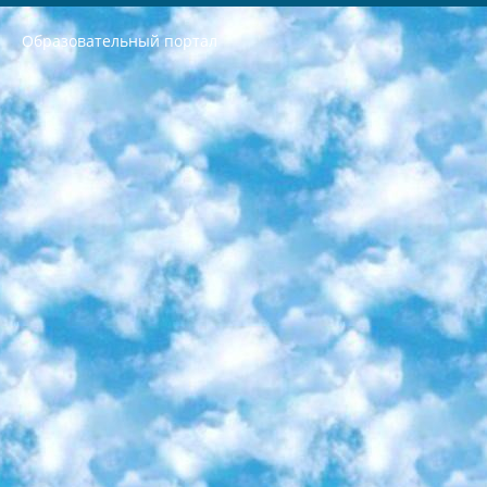
Образовательный портал
РЕСПУБЛИКА УЗБЕКИСТАН МИНИСТРЕРСТВО ДОШКОЛЬНОГО И ШКОЛЬНОГО ОБРАЗОВАНИЯ КОМАНДА в общеобразовательных учреждениях в 2023-2024 учебном году организация и проведение итоговой государственной аттестации обучающихся о Министра дошкольного и школьного образования Республики Узбекистан от 4 марта 2008 года (постановлением Минюста от 20 марта 2008 года № 1778 государственной регистрации) «Итоговое состояние учащихся общего среднего образования на основании положения об утверждении положения об аттестации общего среднего образования выпускной экзамен студентов в образовательных учреждениях в 2023-2024 учебном году В целях организации и прохождения аттестации приказываю: 1. Следующее: перечень предметов, по которым будет проводиться итоговая государственная аттестация и экзамен формы перевода согласно приложению 1; сертификаты международного образца, оценивающие уровень владения иностранными языками перечень согласно приложению 2; 2. Педагогический при специализированных образовательных учреждениях. научно-практический центр квалификации и международной оценки (Д.Давидова) 2024 г. До 25 марта: задания по предметам, по которым будет проводиться итоговая аттестация разработка и утверждение технических условий; итоговая аттестация на основании разработанного предметного задания разработка вопросов по предметам (устно и письменно), экзамен передача; общеобразовательные средние школы и специальные учебные заведения учащиеся выпускных классов школ и интернатов в агентской системе подготовка базы данных экзаменационных материалов и критериев оценки; перевод базы экзаменационных материалов на все языки обучения подать в Республиканский образовательный центр для изготовления; варианты экзаменов на основе разработанных контрольных материалов пусть будут поставлены задачи формирования. 3. Республиканский образовательный центр (Ш.Худайкулов) до 5 апреля 2024 года. до: база данных предоставленных экзаменационных материалов на все языки обучения перевод и экспертиза; для слепых, слабовидящих, глухих, слабослышащих и умственно отсталых детей учащиеся выпускных классов специализированных школ и школ-интернатов база данных экзаменационных материалов на всех преподаваемых языках подготовка критериев оценки; специализированные школы для умственно отсталых детей и технологии для учащихся выпускных классов школ-интернатов разработка соответствующих рекомендаций и критериев проведения ЕГЭ по естествознанию давать задания. 4. Педагогический при специализированных образовательных учреждениях. Научно-практический центр навыков и международной оценки (Д.Давидова), Республика образовательный центр (Худайкулов Ш.) итоговый государственный аттестационный экзамен ориентирован на творческое и логическое мышление при подготовке базы материалов учитывать введение заданий. 5. Следует отметить, что: сертификат государственного образца о знании общеобразовательного предмета и как минимум национальный уровень B1 по предметам на иностранных языках, указанным в Приложении 2. или международно признанный сертификат эквивалентного уровня студенты, изучающие определенный предмет, освобождаются от экзамена; по соответствующим предметам запланирована итоговая государственная аттестация за день до дня, путем жеребьевки Рабочей группой (в письменной форме по предметам, проводимым в форме) из числа сформированных вариантов выбрано 2 варианта; 2 выбранных варианта экзамена анонсированы на официальном сайте министерства и все выпускники по всей стране на основе этих вариантов проводит итоговую государственную аттестацию. 6. Государственное образование учащихся средних общеобразовательных учреждений. знания в соответствии с квалификационными требованиями, которые необходимо приобрести на основании стандартов итоговый (выпускной) контроль для 9 и 11 классов в целях тестирования Экзамены (далее – экзамены) состоят из предметов, перечисленных в приложении 1. будет сделано. 7. Экзамены пройдут с 26 мая по 15 июня 2024 г. (кроме науки физического воспитания). 8. Физическая для учащихся 9 классов общесредних образовательных учреждений. Экзамены по предмету «Образование, квалификация медицина» 1-6 мая 2024 года. сотрудники перевести под присмотр (с отклонениями в физическом или умственном развитии) специализированная школа для детей, школы-интернаты и со сколиозом школы-интернаты санаторного типа для больных детей исключены). 9. Он был слепым, слабовидящим и имел нарушения опорно-двигательного аппарата. экзамены в специализированных школах и интернатах для детей должны проводиться исходя из требований, предъявляемых к общеобразовательным учреждениям (физкультура кроме науки). 10. Специализированная школа для глухих и слабослышащих детей. и экзамены в интернатах и быть реализован в виде письменного теста по математике. 11. Специальность для умственно отсталых детей. Для 9 класса Родной язык и литературное письмо Государственный язык (язык обучения – узбекский). для неклассов) написано Математическое письмо Письменная/устная история Узбекистана Физическое воспитание практично Итоговый контроль Для 11 класса Написание родного языка и литературы (эссе) Математическое письмо Узбекский язык (обучение на узбекском языке) не посещающее общее среднее образование для учреждений)/Образовательное учреждение выбор письменный и устный Иностранный язык письменный/устный Письменная/устная история Узбекистана *По выбору студента:  Химия  Физика  Основы государственного права  География 10 бесплатных образовательных ресурсов - Мы составили подборку онлайн-проектов с интерактивными упражнениями, видеолекциями и статьями. Они помогут вам обрести новые и освежить старые знания бесплатно. 1. «ИНТУИТ» Старейшая образовательная площадка Рунета. Здесь вы найдёте сотни текстовых и видеокурсов на десятки различных тем — от программирования до психологии. Многие курсы подготовлены российскими университетами и крупными международными компаниями вроде Intel и Microsoft. Самостоятельное обучение бесплатное, но желающие могут оплатить услуги персональных наставников. 2. «Смартия» знакомит с актуальными профессиями и подсказывает, как им обучаться. Выбрав заинтересовавшую вас специальность — SMM-специалист, фотограф, веб-дизайнер или другую, — увидите список необходимых для неё умений. Чтобы вы могли освоить их самостоятельно, для каждого умения площадка отображает подборку ссылок на учебные материалы. Хотя «Смартия» ориентируется на русскоязычную аудиторию, часть контента всё же доступна только на английском. 3. «Лекторий Физтеха» Проект Московского физико-технического института (Физтеха). С его помощью вы можете смотреть онлайн серии лекций, записанные на видео в этом вузе. В числе доступных предметов — физика, биология, химия, информационные технологии и другие. К некоторым лекциям администрация ресурса прилагает готовые конспекты, которые можно скачивать в PDF-формате. 4. ITMOcourses Онлайн-площадка Санкт-Петербургского национального исследовательского университета информационных технологий, механики и оптики (ИТМО). Ресурс предоставляет свободный доступ к курсам, разработанным в этом вузе. Каталог материалов разбит на четыре категории: «Оптические системы и технологии», «Приборостроение и робототехника», «Информационные технологии» и «Биотехнологии». Курсы состоят из видеолекций, интерактивных демонстраций и заданий. 5. «КиберЛенинка» Электронная научная библиотека открытого доступа. Каталог площадки регулярно обрастает текстами статей из различных научных изданий. Сгруппированные по журналам и рубрикам публикации можно читать онлайн или скачивать целиком в PDF-формате. Проект нацелен на популяризацию науки за счёт открытого доступа к качественной информации. 6. «ПостНаука» На этом ресурсе публикуют подборки видеолекций, составленные экспертами из разных отраслей и объединённые общими темами. Среди них, к примеру, есть серии «Биоинформатика и геномика», «Культура средневековой Скандинавии» и Cinema Studies о теории кино. Каждая подборка лекций — логически связанная история, рассказанная экспертом от первого лица. Кроме того, на сайте появляются научно-образовательные статьи и тесты на разные темы. 7. «Newочём» Команда проекта «Newочём» отбирает самые интересные тексты из англоязычных СМИ и переводит те из них, за которые голосуют участники сообщества «ВКонтакте». По большей части это научно-популярные статьи. Редакторы придумывают лишь заголовки, в остальном содержание переводов соответствует оригиналам. Полные тексты можно читать прямо в социальной сети. 8. InternetUrok Онлайн-база материалов по основным дисциплинам школьной программы. Информация на сайте структурирована по классам, предметам и темам (урокам). Каждый урок состоит из видеолекций и конспектов. Есть также интерактивные тренажёры и тесты для закрепления пройденного материала. Даже если вы давно окончили школу, возможность повторить программу старших классов всегда может пригодиться. 9. Edutainme Ещё один ресурс об образовании. В отличие от Newtonew, как мне кажется, Edutainme больше ориентируется на представителей индустрии: педагогов, предпринимателей, разработчиков образовательных проектов. Но и любой, кто просто стремится к саморазвитию, найдёт на сайте много полезного и интересного для себя. Например, информацию о новых курсах и образовательных сервисах. 10. Newtonew Онлайн-медиа об образовании и обучении в широком смысле. Авторы Newtonew пишут об инструментах, заведениях, тактиках и стратегиях, которые помогают учить других и получать новые знания самостоятельно. На этой площадке вы найдёте новости, обзоры, аналитические мат