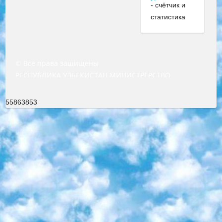
© Все права защищены
РЕСПУБЛИКА УЗБЕКИСТАН МИНИСТРЕРСТВО ДОШКОЛЬНОГО И ШКОЛЬНОГО ОБРАЗОВАНИЯ КОМАНДА в общеобразовательных учреждениях в 2023-2024 учебном году организация и проведение итоговой государственной аттестации обучающихся о Министра дошкольного и школьного образования Республики Узбекистан от 4 марта 2008 года (постановлением Минюста от 20 марта 2008 года № 1778 государственной регистрации) «Итоговое состояние учащихся общего среднего образования на основании положения об утверждении положения об аттестации общего среднего образования выпускной экзамен студентов в образовательных учреждениях в 2023-2024 учебном году В целях организации и прохождения аттестации приказываю: 1. Следующее: перечень предметов, по которым будет проводиться итоговая государственная аттестация и экзамен формы перевода согласно приложению 1; сертификаты международного образца, оценивающие уровень владения иностранными языками перечень согласно приложению 2; 2. Педагогический при специализированных образовательных учреждениях. научно-практический центр квалификации и международной оценки (Д.Давидова) 2024 г. До 25 марта: задания по предметам, по которым будет проводиться итоговая аттестация разработка и утверждение технических условий; итоговая аттестация на основании разработанного предметного задания разработка вопросов по предметам (устно и письменно), экзамен передача; общеобразовательные средние школы и специальные учебные заведения учащиеся выпускных классов школ и интернатов в агентской системе подготовка базы данных экзаменационных материалов и критериев оценки; перевод базы экзаменационных материалов на все языки обучения подать в Республиканский образовательный центр для изготовления; варианты экзаменов на основе разработанных контрольных материалов пусть будут поставлены задачи формирования. 3. Республиканский образовательный центр (Ш.Худайкулов) до 5 апреля 2024 года. до: база данных предоставленных экзаменационных материалов на все языки обучения перевод и экспертиза; для слепых, слабовидящих, глухих, слабослышащих и умственно отсталых детей учащиеся выпускных классов специализированных школ и школ-интернатов база данных экзаменационных материалов на всех преподаваемых языках подготовка критериев оценки; специализированные школы для умственно отсталых детей и технологии для учащихся выпускных классов школ-интернатов разработка соответствующих рекомендаций и критериев проведения ЕГЭ по естествознанию давать задания. 4. Педагогический при специализированных образовательных учреждениях. Научно-практический центр навыков и международной оценки (Д.Давидова), Республика образовательный центр (Худайкулов Ш.) итоговый государственный аттестационный экзамен ориентирован на творческое и логическое мышление при подготовке базы материалов учитывать введение заданий. 5. Следует отметить, что: сертификат государственного образца о знании общеобразовательного предмета и как минимум национальный уровень B1 по предметам на иностранных языках, указанным в Приложении 2. или международно признанный сертификат эквивалентного уровня студенты, изучающие определенный предмет, освобождаются от экзамена; по соответствующим предметам запланирована итоговая государственная аттестация за день до дня, путем жеребьевки Рабочей группой (в письменной форме по предметам, проводимым в форме) из числа сформированных вариантов выбрано 2 варианта; 2 выбранных варианта экзамена анонсированы на официальном сайте министерства и все выпускники по всей стране на основе этих вариантов проводит итоговую государственную аттестацию. 6. Государственное образование учащихся средних общеобразовательных учреждений. знания в соответствии с квалификационными требованиями, которые необходимо приобрести на основании стандартов итоговый (выпускной) контроль для 9 и 11 классов в целях тестирования Экзамены (далее – экзамены) состоят из предметов, перечисленных в приложении 1. будет сделано. 7. Экзамены пройдут с 26 мая по 15 июня 2024 г. (кроме науки физического воспитания). 8. Физическая для учащихся 9 классов общесредних образовательных учреждений. Экзамены по предмету «Образование, квалификация медицина» 1-6 мая 2024 года. сотрудники перевести под присмотр (с отклонениями в физическом или умственном развитии) специализированная школа для детей, школы-интернаты и со сколиозом школы-интернаты санаторного типа для больных детей исключены). 9. Он был слепым, слабовидящим и имел нарушения опорно-двигательного аппарата. экзамены в специализированных школах и интернатах для детей должны проводиться исходя из требований, предъявляемых к общеобразовательным учреждениям (физкультура кроме науки). 10. Специализированная школа для глухих и слабослышащих детей. и экзамены в интернатах и быть реализован в виде письменного теста по математике. 11. Специальность для умственно отсталых детей. Для 9 класса Родной язык и литературное письмо Государственный язык (язык обучения – узбекский). для неклассов) написано Математическое письмо Письменная/устная история Узбекистана Физическое воспитание практично Итоговый контроль Для 11 класса Написание родного языка и литературы (эссе) Математическое письмо Узбекский язык (обучение на узбекском языке) не посещающее общее среднее образование для учреждений)/Образовательное учреждение выбор письменный и устный Иностранный язык письменный/устный Письменная/устная история Узбекистана *По выбору студента:  Химия  Физика  Основы государственного права  География 10 бесплатных образовательных ресурсов - Мы составили подборку онлайн-проектов с интерактивными упражнениями, видеолекциями и статьями. Они помогут вам обрести новые и освежить старые знания бесплатно. 1. «ИНТУИТ» Старейшая образовательная площадка Рунета. Здесь вы найдёте сотни текстовых и видеокурсов на десятки различных тем — от программирования до психологии. Многие курсы подготовлены российскими университетами и крупными международными компаниями вроде Intel и Microsoft. Самостоятельное обучение бесплатное, но желающие могут оплатить услуги персональных наставников. 2. «Смартия» знакомит с актуальными профессиями и подсказывает, как им обучаться. Выбрав заинтересовавшую вас специальность — SMM-специалист, фотограф, веб-дизайнер или другую, — увидите список необходимых для неё умений. Чтобы вы могли освоить их самостоятельно, для каждого умения площадка отображает подборку ссылок на учебные материалы. Хотя «Смартия» ориентируется на русскоязычную аудиторию, часть контента всё же доступна только на английском. 3. «Лекторий Физтеха» Проект Московского физико-технического института (Физтеха). С его помощью вы можете смотреть онлайн серии лекций, записанные на видео в этом вузе. В числе доступных предметов — физика, биология, химия, информационные технологии и другие. К некоторым лекциям администрация ресурса прилагает готовые конспекты, которые можно скачивать в PDF-формате. 4. ITMOcourses Онлайн-площадка Санкт-Петербургского национального исследовательского университета информационных технологий, механики и оптики (ИТМО). Ресурс предоставляет свободный доступ к курсам, разработанным в этом вузе. Каталог материалов разбит на четыре категории: «Оптические системы и технологии», «Приборостроение и робототехника», «Информационные технологии» и «Биотехнологии». Курсы состоят из видеолекций, интерактивных демонстраций и заданий. 5. «КиберЛенинка» Электронная научная библиотека открытого доступа. Каталог площадки регулярно обрастает текстами статей из различных научных изданий. Сгруппированные по журналам и рубрикам публикации можно читать онлайн или скачивать целиком в PDF-формате. Проект нацелен на популяризацию науки за счёт открытого доступа к качественной информации. 6. «ПостНаука» На этом ресурсе публикуют подборки видеолекций, составленные экспертами из разных отраслей и объединённые общими темами. Среди них, к примеру, есть серии «Биоинформатика и геномика», «Культура средневековой Скандинавии» и Cinema Studies о теории кино. Каждая подборка лекций — логически связанная история, рассказанная экспертом от первого лица. Кроме того, на сайте появляются научно-образовательные статьи и тесты на разные темы. 7. «Newочём» Команда проекта «Newочём» отбирает самые интересные тексты из англоязычных СМИ и переводит те из них, за которые голосуют участники сообщества «ВКонтакте». По большей части это научно-популярные статьи. Редакторы придумывают лишь заголовки, в остальном содержание переводов соответствует оригиналам. Полные тексты можно читать прямо в социальной сети. 8. InternetUrok Онлайн-база материалов по основным дисциплинам школьной программы. Информация на сайте структурирована по классам, предметам и темам (урокам). Каждый урок состоит из видеолекций и конспектов. Есть также интерактивные тренажёры и тесты для закрепления пройденного материала. Даже если вы давно окончили школу, возможность повторить программу старших классов всегда может пригодиться. 9. Edutainme Ещё один ресурс об образовании. В отличие от Newtonew, как мне кажется, Edutainme больше ориентируется на представителей индустрии: педагогов, предпринимателей, разработчиков образовательных проектов. Но и любой, кто просто стремится к саморазвитию, найдёт на сайте много полезного и интересного для себя. Например, информацию о новых курсах и образовательных сервисах. 10. Newtonew Онлайн-медиа об образовании и обучении в широком смысле. Авторы Newtonew пишут об инструментах, заведениях, тактиках и стратегиях, которые помогают учить других и получать новые знания самостоятельно. На этой площадке вы найдёте новости, обзоры, аналитические мате
55863853