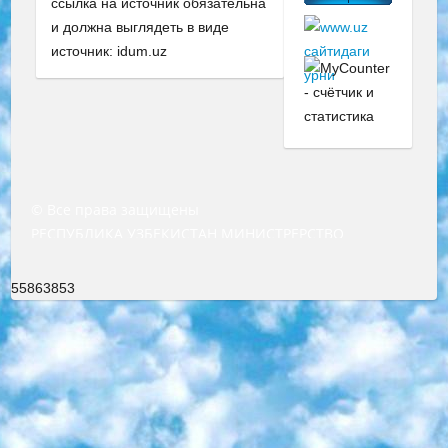
ссылка на источник обязательна
и должна выглядеть в виде
источник: idum.uz
© Все права защищены
РЕСПУБЛИКА УЗБЕКИСТАН МИНИСТРЕРСТВО ДОШКОЛЬНОГО И ШКОЛЬНОГО ОБРАЗОВАНИЯ КОМАНДА в общеобразовательных учреждениях в 2023-2024 учебном году организация и проведение итоговой государственной аттестации обучающихся о Министра дошкольного и школьного образования Республики Узбекистан от 4 марта 2008 года (постановлением Минюста от 20 марта 2008 года № 1778 государственной регистрации) «Итоговое состояние учащихся общего среднего образования на основании положения об утверждении положения об аттестации общего среднего образования выпускной экзамен студентов в образовательных учреждениях в 2023-2024 учебном году В целях организации и прохождения аттестации приказываю: 1. Следующее: перечень предметов, по которым будет проводиться итоговая государственная аттестация и экзамен формы перевода согласно приложению 1; сертификаты международного образца, оценивающие уровень владения иностранными языками перечень согласно приложению 2; 2. Педагогический при специализированных образовательных учреждениях. научно-практический центр квалификации и международной оценки (Д.Давидова) 2024 г. До 25 марта: задания по предметам, по которым будет проводиться итоговая аттестация разработка и утверждение технических условий; итоговая аттестация на основании разработанного предметного задания разработка вопросов по предметам (устно и письменно), экзамен передача; общеобразовательные средние школы и специальные учебные заведения учащиеся выпускных классов школ и интернатов в агентской системе подготовка базы данных экзаменационных материалов и критериев оценки; перевод базы экзаменационных материалов на все языки обучения подать в Республиканский образовательный центр для изготовления; варианты экзаменов на основе разработанных контрольных материалов пусть будут поставлены задачи формирования. 3. Республиканский образовательный центр (Ш.Худайкулов) до 5 апреля 2024 года. до: база данных предоставленных экзаменационных материалов на все языки обучения перевод и экспертиза; для слепых, слабовидящих, глухих, слабослышащих и умственно отсталых детей учащиеся выпускных классов специализированных школ и школ-интернатов база данных экзаменационных материалов на всех преподаваемых языках подготовка критериев оценки; специализированные школы для умственно отсталых детей и технологии для учащихся выпускных классов школ-интернатов разработка соответствующих рекомендаций и критериев проведения ЕГЭ по естествознанию давать задания. 4. Педагогический при специализированных образовательных учреждениях. Научно-практический центр навыков и международной оценки (Д.Давидова), Республика образовательный центр (Худайкулов Ш.) итоговый государственный аттестационный экзамен ориентирован на творческое и логическое мышление при подготовке базы материалов учитывать введение заданий. 5. Следует отметить, что: сертификат государственного образца о знании общеобразовательного предмета и как минимум национальный уровень B1 по предметам на иностранных языках, указанным в Приложении 2. или международно признанный сертификат эквивалентного уровня студенты, изучающие определенный предмет, освобождаются от экзамена; по соответствующим предметам запланирована итоговая государственная аттестация за день до дня, путем жеребьевки Рабочей группой (в письменной форме по предметам, проводимым в форме) из числа сформированных вариантов выбрано 2 варианта; 2 выбранных варианта экзамена анонсированы на официальном сайте министерства и все выпускники по всей стране на основе этих вариантов проводит итоговую государственную аттестацию. 6. Государственное образование учащихся средних общеобразовательных учреждений. знания в соответствии с квалификационными требованиями, которые необходимо приобрести на основании стандартов итоговый (выпускной) контроль для 9 и 11 классов в целях тестирования Экзамены (далее – экзамены) состоят из предметов, перечисленных в приложении 1. будет сделано. 7. Экзамены пройдут с 26 мая по 15 июня 2024 г. (кроме науки физического воспитания). 8. Физическая для учащихся 9 классов общесредних образовательных учреждений. Экзамены по предмету «Образование, квалификация медицина» 1-6 мая 2024 года. сотрудники перевести под присмотр (с отклонениями в физическом или умственном развитии) специализированная школа для детей, школы-интернаты и со сколиозом школы-интернаты санаторного типа для больных детей исключены). 9. Он был слепым, слабовидящим и имел нарушения опорно-двигательного аппарата. экзамены в специализированных школах и интернатах для детей должны проводиться исходя из требований, предъявляемых к общеобразовательным учреждениям (физкультура кроме науки). 10. Специализированная школа для глухих и слабослышащих детей. и экзамены в интернатах и быть реализован в виде письменного теста по математике. 11. Специальность для умственно отсталых детей. Для 9 класса Родной язык и литературное письмо Государственный язык (язык обучения – узбекский). для неклассов) написано Математическое письмо Письменная/устная история Узбекистана Физическое воспитание практично Итоговый контроль Для 11 класса Написание родного языка и литературы (эссе) Математическое письмо Узбекский язык (обучение на узбекском языке) не посещающее общее среднее образование для учреждений)/Образовательное учреждение выбор письменный и устный Иностранный язык письменный/устный Письменная/устная история Узбекистана *По выбору студента:  Химия  Физика  Основы государственного права  География 10 бесплатных образовательных ресурсов - Мы составили подборку онлайн-проектов с интерактивными упражнениями, видеолекциями и статьями. Они помогут вам обрести новые и освежить старые знания бесплатно. 1. «ИНТУИТ» Старейшая образовательная площадка Рунета. Здесь вы найдёте сотни текстовых и видеокурсов на десятки различных тем — от программирования до психологии. Многие курсы подготовлены российскими университетами и крупными международными компаниями вроде Intel и Microsoft. Самостоятельное обучение бесплатное, но желающие могут оплатить услуги персональных наставников. 2. «Смартия» знакомит с актуальными профессиями и подсказывает, как им обучаться. Выбрав заинтересовавшую вас специальность — SMM-специалист, фотограф, веб-дизайнер или другую, — увидите список необходимых для неё умений. Чтобы вы могли освоить их самостоятельно, для каждого умения площадка отображает подборку ссылок на учебные материалы. Хотя «Смартия» ориентируется на русскоязычную аудиторию, часть контента всё же доступна только на английском. 3. «Лекторий Физтеха» Проект Московского физико-технического института (Физтеха). С его помощью вы можете смотреть онлайн серии лекций, записанные на видео в этом вузе. В числе доступных предметов — физика, биология, химия, информационные технологии и другие. К некоторым лекциям администрация ресурса прилагает готовые конспекты, которые можно скачивать в PDF-формате. 4. ITMOcourses Онлайн-площадка Санкт-Петербургского национального исследовательского университета информационных технологий, механики и оптики (ИТМО). Ресурс предоставляет свободный доступ к курсам, разработанным в этом вузе. Каталог материалов разбит на четыре категории: «Оптические системы и технологии», «Приборостроение и робототехника», «Информационные технологии» и «Биотехнологии». Курсы состоят из видеолекций, интерактивных демонстраций и заданий. 5. «КиберЛенинка» Электронная научная библиотека открытого доступа. Каталог площадки регулярно обрастает текстами статей из различных научных изданий. Сгруппированные по журналам и рубрикам публикации можно читать онлайн или скачивать целиком в PDF-формате. Проект нацелен на популяризацию науки за счёт открытого доступа к качественной информации. 6. «ПостНаука» На этом ресурсе публикуют подборки видеолекций, составленные экспертами из разных отраслей и объединённые общими темами. Среди них, к примеру, есть серии «Биоинформатика и геномика», «Культура средневековой Скандинавии» и Cinema Studies о теории кино. Каждая подборка лекций — логически связанная история, рассказанная экспертом от первого лица. Кроме того, на сайте появляются научно-образовательные статьи и тесты на разные темы. 7. «Newочём» Команда проекта «Newочём» отбирает самые интересные тексты из англоязычных СМИ и переводит те из них, за которые голосуют участники сообщества «ВКонтакте». По большей части это научно-популярные статьи. Редакторы придумывают лишь заголовки, в остальном содержание переводов соответствует оригиналам. Полные тексты можно читать прямо в социальной сети. 8. InternetUrok Онлайн-база материалов по основным дисциплинам школьной программы. Информация на сайте структурирована по классам, предметам и темам (урокам). Каждый урок состоит из видеолекций и конспектов. Есть также интерактивные тренажёры и тесты для закрепления пройденного материала. Даже если вы давно окончили школу, возможность повторить программу старших классов всегда может пригодиться. 9. Edutainme Ещё один ресурс об образовании. В отличие от Newtonew, как мне кажется, Edutainme больше ориентируется на представителей индустрии: педагогов, предпринимателей, разработчиков образовательных проектов. Но и любой, кто просто стремится к саморазвитию, найдёт на сайте много полезного и интересного для себя. Например, информацию о новых курсах и образовательных сервисах. 10. Newtonew Онлайн-медиа об образовании и обучении в широком смысле. Авторы Newtonew пишут об инструментах, заведениях, тактиках и стратегиях, которые помогают учить других и получать новые знания самостоятельно. На этой площадке вы найдёте новости, обзоры, аналитические мате
55863853