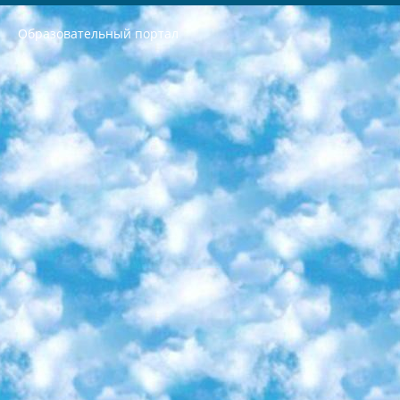
Образовательный портал
РЕСПУБЛИКА УЗБЕКИСТАН МИНИСТРЕРСТВО ДОШКОЛЬНОГО И ШКОЛЬНОГО ОБРАЗОВАНИЯ КОМАНДА в общеобразовательных учреждениях в 2023-2024 учебном году организация и проведение итоговой государственной аттестации обучающихся о Министра дошкольного и школьного образования Республики Узбекистан от 4 марта 2008 года (постановлением Минюста от 20 марта 2008 года № 1778 государственной регистрации) «Итоговое состояние учащихся общего среднего образования на основании положения об утверждении положения об аттестации общего среднего образования выпускной экзамен студентов в образовательных учреждениях в 2023-2024 учебном году В целях организации и прохождения аттестации приказываю: 1. Следующее: перечень предметов, по которым будет проводиться итоговая государственная аттестация и экзамен формы перевода согласно приложению 1; сертификаты международного образца, оценивающие уровень владения иностранными языками перечень согласно приложению 2; 2. Педагогический при специализированных образовательных учреждениях. научно-практический центр квалификации и международной оценки (Д.Давидова) 2024 г. До 25 марта: задания по предметам, по которым будет проводиться итоговая аттестация разработка и утверждение технических условий; итоговая аттестация на основании разработанного предметного задания разработка вопросов по предметам (устно и письменно), экзамен передача; общеобразовательные средние школы и специальные учебные заведения учащиеся выпускных классов школ и интернатов в агентской системе подготовка базы данных экзаменационных материалов и критериев оценки; перевод базы экзаменационных материалов на все языки обучения подать в Республиканский образовательный центр для изготовления; варианты экзаменов на основе разработанных контрольных материалов пусть будут поставлены задачи формирования. 3. Республиканский образовательный центр (Ш.Худайкулов) до 5 апреля 2024 года. до: база данных предоставленных экзаменационных материалов на все языки обучения перевод и экспертиза; для слепых, слабовидящих, глухих, слабослышащих и умственно отсталых детей учащиеся выпускных классов специализированных школ и школ-интернатов база данных экзаменационных материалов на всех преподаваемых языках подготовка критериев оценки; специализированные школы для умственно отсталых детей и технологии для учащихся выпускных классов школ-интернатов разработка соответствующих рекомендаций и критериев проведения ЕГЭ по естествознанию давать задания. 4. Педагогический при специализированных образовательных учреждениях. Научно-практический центр навыков и международной оценки (Д.Давидова), Республика образовательный центр (Худайкулов Ш.) итоговый государственный аттестационный экзамен ориентирован на творческое и логическое мышление при подготовке базы материалов учитывать введение заданий. 5. Следует отметить, что: сертификат государственного образца о знании общеобразовательного предмета и как минимум национальный уровень B1 по предметам на иностранных языках, указанным в Приложении 2. или международно признанный сертификат эквивалентного уровня студенты, изучающие определенный предмет, освобождаются от экзамена; по соответствующим предметам запланирована итоговая государственная аттестация за день до дня, путем жеребьевки Рабочей группой (в письменной форме по предметам, проводимым в форме) из числа сформированных вариантов выбрано 2 варианта; 2 выбранных варианта экзамена анонсированы на официальном сайте министерства и все выпускники по всей стране на основе этих вариантов проводит итоговую государственную аттестацию. 6. Государственное образование учащихся средних общеобразовательных учреждений. знания в соответствии с квалификационными требованиями, которые необходимо приобрести на основании стандартов итоговый (выпускной) контроль для 9 и 11 классов в целях тестирования Экзамены (далее – экзамены) состоят из предметов, перечисленных в приложении 1. будет сделано. 7. Экзамены пройдут с 26 мая по 15 июня 2024 г. (кроме науки физического воспитания). 8. Физическая для учащихся 9 классов общесредних образовательных учреждений. Экзамены по предмету «Образование, квалификация медицина» 1-6 мая 2024 года. сотрудники перевести под присмотр (с отклонениями в физическом или умственном развитии) специализированная школа для детей, школы-интернаты и со сколиозом школы-интернаты санаторного типа для больных детей исключены). 9. Он был слепым, слабовидящим и имел нарушения опорно-двигательного аппарата. экзамены в специализированных школах и интернатах для детей должны проводиться исходя из требований, предъявляемых к общеобразовательным учреждениям (физкультура кроме науки). 10. Специализированная школа для глухих и слабослышащих детей. и экзамены в интернатах и быть реализован в виде письменного теста по математике. 11. Специальность для умственно отсталых детей. Для 9 класса Родной язык и литературное письмо Государственный язык (язык обучения – узбекский). для неклассов) написано Математическое письмо Письменная/устная история Узбекистана Физическое воспитание практично Итоговый контроль Для 11 класса Написание родного языка и литературы (эссе) Математическое письмо Узбекский язык (обучение на узбекском языке) не посещающее общее среднее образование для учреждений)/Образовательное учреждение выбор письменный и устный Иностранный язык письменный/устный Письменная/устная история Узбекистана *По выбору студента:  Химия  Физика  Основы государственного права  География 10 бесплатных образовательных ресурсов - Мы составили подборку онлайн-проектов с интерактивными упражнениями, видеолекциями и статьями. Они помогут вам обрести новые и освежить старые знания бесплатно. 1. «ИНТУИТ» Старейшая образовательная площадка Рунета. Здесь вы найдёте сотни текстовых и видеокурсов на десятки различных тем — от программирования до психологии. Многие курсы подготовлены российскими университетами и крупными международными компаниями вроде Intel и Microsoft. Самостоятельное обучение бесплатное, но желающие могут оплатить услуги персональных наставников. 2. «Смартия» знакомит с актуальными профессиями и подсказывает, как им обучаться. Выбрав заинтересовавшую вас специальность — SMM-специалист, фотограф, веб-дизайнер или другую, — увидите список необходимых для неё умений. Чтобы вы могли освоить их самостоятельно, для каждого умения площадка отображает подборку ссылок на учебные материалы. Хотя «Смартия» ориентируется на русскоязычную аудиторию, часть контента всё же доступна только на английском. 3. «Лекторий Физтеха» Проект Московского физико-технического института (Физтеха). С его помощью вы можете смотреть онлайн серии лекций, записанные на видео в этом вузе. В числе доступных предметов — физика, биология, химия, информационные технологии и другие. К некоторым лекциям администрация ресурса прилагает готовые конспекты, которые можно скачивать в PDF-формате. 4. ITMOcourses Онлайн-площадка Санкт-Петербургского национального исследовательского университета информационных технологий, механики и оптики (ИТМО). Ресурс предоставляет свободный доступ к курсам, разработанным в этом вузе. Каталог материалов разбит на четыре категории: «Оптические системы и технологии», «Приборостроение и робототехника», «Информационные технологии» и «Биотехнологии». Курсы состоят из видеолекций, интерактивных демонстраций и заданий. 5. «КиберЛенинка» Электронная научная библиотека открытого доступа. Каталог площадки регулярно обрастает текстами статей из различных научных изданий. Сгруппированные по журналам и рубрикам публикации можно читать онлайн или скачивать целиком в PDF-формате. Проект нацелен на популяризацию науки за счёт открытого доступа к качественной информации. 6. «ПостНаука» На этом ресурсе публикуют подборки видеолекций, составленные экспертами из разных отраслей и объединённые общими темами. Среди них, к примеру, есть серии «Биоинформатика и геномика», «Культура средневековой Скандинавии» и Cinema Studies о теории кино. Каждая подборка лекций — логически связанная история, рассказанная экспертом от первого лица. Кроме того, на сайте появляются научно-образовательные статьи и тесты на разные темы. 7. «Newочём» Команда проекта «Newочём» отбирает самые интересные тексты из англоязычных СМИ и переводит те из них, за которые голосуют участники сообщества «ВКонтакте». По большей части это научно-популярные статьи. Редакторы придумывают лишь заголовки, в остальном содержание переводов соответствует оригиналам. Полные тексты можно читать прямо в социальной сети. 8. InternetUrok Онлайн-база материалов по основным дисциплинам школьной программы. Информация на сайте структурирована по классам, предметам и темам (урокам). Каждый урок состоит из видеолекций и конспектов. Есть также интерактивные тренажёры и тесты для закрепления пройденного материала. Даже если вы давно окончили школу, возможность повторить программу старших классов всегда может пригодиться. 9. Edutainme Ещё один ресурс об образовании. В отличие от Newtonew, как мне кажется, Edutainme больше ориентируется на представителей индустрии: педагогов, предпринимателей, разработчиков образовательных проектов. Но и любой, кто просто стремится к саморазвитию, найдёт на сайте много полезного и интересного для себя. Например, информацию о новых курсах и образовательных сервисах. 10. Newtonew Онлайн-медиа об образовании и обучении в широком смысле. Авторы Newtonew пишут об инструментах, заведениях, тактиках и стратегиях, которые помогают учить других и получать новые знания самостоятельно. На этой площадке вы найдёте новости, обзоры, аналитические мат