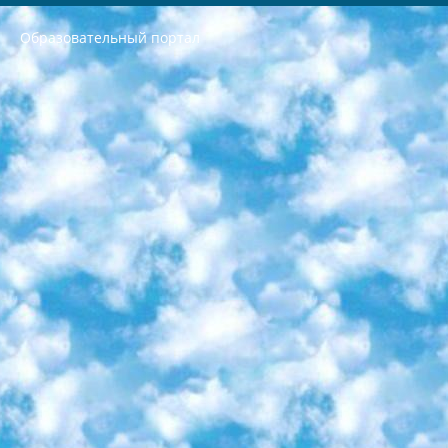
Образовательный портал
РЕСПУБЛИКА УЗБЕКИСТАН МИНИСТРЕРСТВО ДОШКОЛЬНОГО И ШКОЛЬНОГО ОБРАЗОВАНИЯ КОМАНДА в общеобразовательных учреждениях в 2023-2024 учебном году организация и проведение итоговой государственной аттестации обучающихся о Министра дошкольного и школьного образования Республики Узбекистан от 4 марта 2008 года (постановлением Минюста от 20 марта 2008 года № 1778 государственной регистрации) «Итоговое состояние учащихся общего среднего образования на основании положения об утверждении положения об аттестации общего среднего образования выпускной экзамен студентов в образовательных учреждениях в 2023-2024 учебном году В целях организации и прохождения аттестации приказываю: 1. Следующее: перечень предметов, по которым будет проводиться итоговая государственная аттестация и экзамен формы перевода согласно приложению 1; сертификаты международного образца, оценивающие уровень владения иностранными языками перечень согласно приложению 2; 2. Педагогический при специализированных образовательных учреждениях. научно-практический центр квалификации и международной оценки (Д.Давидова) 2024 г. До 25 марта: задания по предметам, по которым будет проводиться итоговая аттестация разработка и утверждение технических условий; итоговая аттестация на основании разработанного предметного задания разработка вопросов по предметам (устно и письменно), экзамен передача; общеобразовательные средние школы и специальные учебные заведения учащиеся выпускных классов школ и интернатов в агентской системе подготовка базы данных экзаменационных материалов и критериев оценки; перевод базы экзаменационных материалов на все языки обучения подать в Республиканский образовательный центр для изготовления; варианты экзаменов на основе разработанных контрольных материалов пусть будут поставлены задачи формирования. 3. Республиканский образовательный центр (Ш.Худайкулов) до 5 апреля 2024 года. до: база данных предоставленных экзаменационных материалов на все языки обучения перевод и экспертиза; для слепых, слабовидящих, глухих, слабослышащих и умственно отсталых детей учащиеся выпускных классов специализированных школ и школ-интернатов база данных экзаменационных материалов на всех преподаваемых языках подготовка критериев оценки; специализированные школы для умственно отсталых детей и технологии для учащихся выпускных классов школ-интернатов разработка соответствующих рекомендаций и критериев проведения ЕГЭ по естествознанию давать задания. 4. Педагогический при специализированных образовательных учреждениях. Научно-практический центр навыков и международной оценки (Д.Давидова), Республика образовательный центр (Худайкулов Ш.) итоговый государственный аттестационный экзамен ориентирован на творческое и логическое мышление при подготовке базы материалов учитывать введение заданий. 5. Следует отметить, что: сертификат государственного образца о знании общеобразовательного предмета и как минимум национальный уровень B1 по предметам на иностранных языках, указанным в Приложении 2. или международно признанный сертификат эквивалентного уровня студенты, изучающие определенный предмет, освобождаются от экзамена; по соответствующим предметам запланирована итоговая государственная аттестация за день до дня, путем жеребьевки Рабочей группой (в письменной форме по предметам, проводимым в форме) из числа сформированных вариантов выбрано 2 варианта; 2 выбранных варианта экзамена анонсированы на официальном сайте министерства и все выпускники по всей стране на основе этих вариантов проводит итоговую государственную аттестацию. 6. Государственное образование учащихся средних общеобразовательных учреждений. знания в соответствии с квалификационными требованиями, которые необходимо приобрести на основании стандартов итоговый (выпускной) контроль для 9 и 11 классов в целях тестирования Экзамены (далее – экзамены) состоят из предметов, перечисленных в приложении 1. будет сделано. 7. Экзамены пройдут с 26 мая по 15 июня 2024 г. (кроме науки физического воспитания). 8. Физическая для учащихся 9 классов общесредних образовательных учреждений. Экзамены по предмету «Образование, квалификация медицина» 1-6 мая 2024 года. сотрудники перевести под присмотр (с отклонениями в физическом или умственном развитии) специализированная школа для детей, школы-интернаты и со сколиозом школы-интернаты санаторного типа для больных детей исключены). 9. Он был слепым, слабовидящим и имел нарушения опорно-двигательного аппарата. экзамены в специализированных школах и интернатах для детей должны проводиться исходя из требований, предъявляемых к общеобразовательным учреждениям (физкультура кроме науки). 10. Специализированная школа для глухих и слабослышащих детей. и экзамены в интернатах и быть реализован в виде письменного теста по математике. 11. Специальность для умственно отсталых детей. Для 9 класса Родной язык и литературное письмо Государственный язык (язык обучения – узбекский). для неклассов) написано Математическое письмо Письменная/устная история Узбекистана Физическое воспитание практично Итоговый контроль Для 11 класса Написание родного языка и литературы (эссе) Математическое письмо Узбекский язык (обучение на узбекском языке) не посещающее общее среднее образование для учреждений)/Образовательное учреждение выбор письменный и устный Иностранный язык письменный/устный Письменная/устная история Узбекистана *По выбору студента:  Химия  Физика  Основы государственного права  География 10 бесплатных образовательных ресурсов - Мы составили подборку онлайн-проектов с интерактивными упражнениями, видеолекциями и статьями. Они помогут вам обрести новые и освежить старые знания бесплатно. 1. «ИНТУИТ» Старейшая образовательная площадка Рунета. Здесь вы найдёте сотни текстовых и видеокурсов на десятки различных тем — от программирования до психологии. Многие курсы подготовлены российскими университетами и крупными международными компаниями вроде Intel и Microsoft. Самостоятельное обучение бесплатное, но желающие могут оплатить услуги персональных наставников. 2. «Смартия» знакомит с актуальными профессиями и подсказывает, как им обучаться. Выбрав заинтересовавшую вас специальность — SMM-специалист, фотограф, веб-дизайнер или другую, — увидите список необходимых для неё умений. Чтобы вы могли освоить их самостоятельно, для каждого умения площадка отображает подборку ссылок на учебные материалы. Хотя «Смартия» ориентируется на русскоязычную аудиторию, часть контента всё же доступна только на английском. 3. «Лекторий Физтеха» Проект Московского физико-технического института (Физтеха). С его помощью вы можете смотреть онлайн серии лекций, записанные на видео в этом вузе. В числе доступных предметов — физика, биология, химия, информационные технологии и другие. К некоторым лекциям администрация ресурса прилагает готовые конспекты, которые можно скачивать в PDF-формате. 4. ITMOcourses Онлайн-площадка Санкт-Петербургского национального исследовательского университета информационных технологий, механики и оптики (ИТМО). Ресурс предоставляет свободный доступ к курсам, разработанным в этом вузе. Каталог материалов разбит на четыре категории: «Оптические системы и технологии», «Приборостроение и робототехника», «Информационные технологии» и «Биотехнологии». Курсы состоят из видеолекций, интерактивных демонстраций и заданий. 5. «КиберЛенинка» Электронная научная библиотека открытого доступа. Каталог площадки регулярно обрастает текстами статей из различных научных изданий. Сгруппированные по журналам и рубрикам публикации можно читать онлайн или скачивать целиком в PDF-формате. Проект нацелен на популяризацию науки за счёт открытого доступа к качественной информации. 6. «ПостНаука» На этом ресурсе публикуют подборки видеолекций, составленные экспертами из разных отраслей и объединённые общими темами. Среди них, к примеру, есть серии «Биоинформатика и геномика», «Культура средневековой Скандинавии» и Cinema Studies о теории кино. Каждая подборка лекций — логически связанная история, рассказанная экспертом от первого лица. Кроме того, на сайте появляются научно-образовательные статьи и тесты на разные темы. 7. «Newочём» Команда проекта «Newочём» отбирает самые интересные тексты из англоязычных СМИ и переводит те из них, за которые голосуют участники сообщества «ВКонтакте». По большей части это научно-популярные статьи. Редакторы придумывают лишь заголовки, в остальном содержание переводов соответствует оригиналам. Полные тексты можно читать прямо в социальной сети. 8. InternetUrok Онлайн-база материалов по основным дисциплинам школьной программы. Информация на сайте структурирована по классам, предметам и темам (урокам). Каждый урок состоит из видеолекций и конспектов. Есть также интерактивные тренажёры и тесты для закрепления пройденного материала. Даже если вы давно окончили школу, возможность повторить программу старших классов всегда может пригодиться. 9. Edutainme Ещё один ресурс об образовании. В отличие от Newtonew, как мне кажется, Edutainme больше ориентируется на представителей индустрии: педагогов, предпринимателей, разработчиков образовательных проектов. Но и любой, кто просто стремится к саморазвитию, найдёт на сайте много полезного и интересного для себя. Например, информацию о новых курсах и образовательных сервисах. 10. Newtonew Онлайн-медиа об образовании и обучении в широком смысле. Авторы Newtonew пишут об инструментах, заведениях, тактиках и стратегиях, которые помогают учить других и получать новые знания самостоятельно. На этой площадке вы найдёте новости, обзоры, аналитические мат