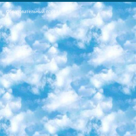
Образовательный портал
РЕСПУБЛИКА УЗБЕКИСТАН МИНИСТРЕРСТВО ДОШКОЛЬНОГО И ШКОЛЬНОГО ОБРАЗОВАНИЯ КОМАНДА в общеобразовательных учреждениях в 2023-2024 учебном году организация и проведение итоговой государственной аттестации обучающихся о Министра дошкольного и школьного образования Республики Узбекистан от 4 марта 2008 года (постановлением Минюста от 20 марта 2008 года № 1778 государственной регистрации) «Итоговое состояние учащихся общего среднего образования на основании положения об утверждении положения об аттестации общего среднего образования выпускной экзамен студентов в образовательных учреждениях в 2023-2024 учебном году В целях организации и прохождения аттестации приказываю: 1. Следующее: перечень предметов, по которым будет проводиться итоговая государственная аттестация и экзамен формы перевода согласно приложению 1; сертификаты международного образца, оценивающие уровень владения иностранными языками перечень согласно приложению 2; 2. Педагогический при специализированных образовательных учреждениях. научно-практический центр квалификации и международной оценки (Д.Давидова) 2024 г. До 25 марта: задания по предметам, по которым будет проводиться итоговая аттестация разработка и утверждение технических условий; итоговая аттестация на основании разработанного предметного задания разработка вопросов по предметам (устно и письменно), экзамен передача; общеобразовательные средние школы и специальные учебные заведения учащиеся выпускных классов школ и интернатов в агентской системе подготовка базы данных экзаменационных материалов и критериев оценки; перевод базы экзаменационных материалов на все языки обучения подать в Республиканский образовательный центр для изготовления; варианты экзаменов на основе разработанных контрольных материалов пусть будут поставлены задачи формирования. 3. Республиканский образовательный центр (Ш.Худайкулов) до 5 апреля 2024 года. до: база данных предоставленных экзаменационных материалов на все языки обучения перевод и экспертиза; для слепых, слабовидящих, глухих, слабослышащих и умственно отсталых детей учащиеся выпускных классов специализированных школ и школ-интернатов база данных экзаменационных материалов на всех преподаваемых языках подготовка критериев оценки; специализированные школы для умственно отсталых детей и технологии для учащихся выпускных классов школ-интернатов разработка соответствующих рекомендаций и критериев проведения ЕГЭ по естествознанию давать задания. 4. Педагогический при специализированных образовательных учреждениях. Научно-практический центр навыков и международной оценки (Д.Давидова), Республика образовательный центр (Худайкулов Ш.) итоговый государственный аттестационный экзамен ориентирован на творческое и логическое мышление при подготовке базы материалов учитывать введение заданий. 5. Следует отметить, что: сертификат государственного образца о знании общеобразовательного предмета и как минимум национальный уровень B1 по предметам на иностранных языках, указанным в Приложении 2. или международно признанный сертификат эквивалентного уровня студенты, изучающие определенный предмет, освобождаются от экзамена; по соответствующим предметам запланирована итоговая государственная аттестация за день до дня, путем жеребьевки Рабочей группой (в письменной форме по предметам, проводимым в форме) из числа сформированных вариантов выбрано 2 варианта; 2 выбранных варианта экзамена анонсированы на официальном сайте министерства и все выпускники по всей стране на основе этих вариантов проводит итоговую государственную аттестацию. 6. Государственное образование учащихся средних общеобразовательных учреждений. знания в соответствии с квалификационными требованиями, которые необходимо приобрести на основании стандартов итоговый (выпускной) контроль для 9 и 11 классов в целях тестирования Экзамены (далее – экзамены) состоят из предметов, перечисленных в приложении 1. будет сделано. 7. Экзамены пройдут с 26 мая по 15 июня 2024 г. (кроме науки физического воспитания). 8. Физическая для учащихся 9 классов общесредних образовательных учреждений. Экзамены по предмету «Образование, квалификация медицина» 1-6 мая 2024 года. сотрудники перевести под присмотр (с отклонениями в физическом или умственном развитии) специализированная школа для детей, школы-интернаты и со сколиозом школы-интернаты санаторного типа для больных детей исключены). 9. Он был слепым, слабовидящим и имел нарушения опорно-двигательного аппарата. экзамены в специализированных школах и интернатах для детей должны проводиться исходя из требований, предъявляемых к общеобразовательным учреждениям (физкультура кроме науки). 10. Специализированная школа для глухих и слабослышащих детей. и экзамены в интернатах и быть реализован в виде письменного теста по математике. 11. Специальность для умственно отсталых детей. Для 9 класса Родной язык и литературное письмо Государственный язык (язык обучения – узбекский). для неклассов) написано Математическое письмо Письменная/устная история Узбекистана Физическое воспитание практично Итоговый контроль Для 11 класса Написание родного языка и литературы (эссе) Математическое письмо Узбекский язык (обучение на узбекском языке) не посещающее общее среднее образование для учреждений)/Образовательное учреждение выбор письменный и устный Иностранный язык письменный/устный Письменная/устная история Узбекистана *По выбору студента:  Химия  Физика  Основы государственного права  География 10 бесплатных образовательных ресурсов - Мы составили подборку онлайн-проектов с интерактивными упражнениями, видеолекциями и статьями. Они помогут вам обрести новые и освежить старые знания бесплатно. 1. «ИНТУИТ» Старейшая образовательная площадка Рунета. Здесь вы найдёте сотни текстовых и видеокурсов на десятки различных тем — от программирования до психологии. Многие курсы подготовлены российскими университетами и крупными международными компаниями вроде Intel и Microsoft. Самостоятельное обучение бесплатное, но желающие могут оплатить услуги персональных наставников. 2. «Смартия» знакомит с актуальными профессиями и подсказывает, как им обучаться. Выбрав заинтересовавшую вас специальность — SMM-специалист, фотограф, веб-дизайнер или другую, — увидите список необходимых для неё умений. Чтобы вы могли освоить их самостоятельно, для каждого умения площадка отображает подборку ссылок на учебные материалы. Хотя «Смартия» ориентируется на русскоязычную аудиторию, часть контента всё же доступна только на английском. 3. «Лекторий Физтеха» Проект Московского физико-технического института (Физтеха). С его помощью вы можете смотреть онлайн серии лекций, записанные на видео в этом вузе. В числе доступных предметов — физика, биология, химия, информационные технологии и другие. К некоторым лекциям администрация ресурса прилагает готовые конспекты, которые можно скачивать в PDF-формате. 4. ITMOcourses Онлайн-площадка Санкт-Петербургского национального исследовательского университета информационных технологий, механики и оптики (ИТМО). Ресурс предоставляет свободный доступ к курсам, разработанным в этом вузе. Каталог материалов разбит на четыре категории: «Оптические системы и технологии», «Приборостроение и робототехника», «Информационные технологии» и «Биотехнологии». Курсы состоят из видеолекций, интерактивных демонстраций и заданий. 5. «КиберЛенинка» Электронная научная библиотека открытого доступа. Каталог площадки регулярно обрастает текстами статей из различных научных изданий. Сгруппированные по журналам и рубрикам публикации можно читать онлайн или скачивать целиком в PDF-формате. Проект нацелен на популяризацию науки за счёт открытого доступа к качественной информации. 6. «ПостНаука» На этом ресурсе публикуют подборки видеолекций, составленные экспертами из разных отраслей и объединённые общими темами. Среди них, к примеру, есть серии «Биоинформатика и геномика», «Культура средневековой Скандинавии» и Cinema Studies о теории кино. Каждая подборка лекций — логически связанная история, рассказанная экспертом от первого лица. Кроме того, на сайте появляются научно-образовательные статьи и тесты на разные темы. 7. «Newочём» Команда проекта «Newочём» отбирает самые интересные тексты из англоязычных СМИ и переводит те из них, за которые голосуют участники сообщества «ВКонтакте». По большей части это научно-популярные статьи. Редакторы придумывают лишь заголовки, в остальном содержание переводов соответствует оригиналам. Полные тексты можно читать прямо в социальной сети. 8. InternetUrok Онлайн-база материалов по основным дисциплинам школьной программы. Информация на сайте структурирована по классам, предметам и темам (урокам). Каждый урок состоит из видеолекций и конспектов. Есть также интерактивные тренажёры и тесты для закрепления пройденного материала. Даже если вы давно окончили школу, возможность повторить программу старших классов всегда может пригодиться. 9. Edutainme Ещё один ресурс об образовании. В отличие от Newtonew, как мне кажется, Edutainme больше ориентируется на представителей индустрии: педагогов, предпринимателей, разработчиков образовательных проектов. Но и любой, кто просто стремится к саморазвитию, найдёт на сайте много полезного и интересного для себя. Например, информацию о новых курсах и образовательных сервисах. 10. Newtonew Онлайн-медиа об образовании и обучении в широком смысле. Авторы Newtonew пишут об инструментах, заведениях, тактиках и стратегиях, которые помогают учить других и получать новые знания самостоятельно. На этой площадке вы найдёте новости, обзоры, аналитические мат