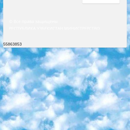
© Все права защищены
РЕСПУБЛИКА УЗБЕКИСТАН МИНИСТРЕРСТВО ДОШКОЛЬНОГО И ШКОЛЬНОГО ОБРАЗОВАНИЯ КОМАНДА в общеобразовательных учреждениях в 2023-2024 учебном году организация и проведение итоговой государственной аттестации обучающихся о Министра дошкольного и школьного образования Республики Узбекистан от 4 марта 2008 года (постановлением Минюста от 20 марта 2008 года № 1778 государственной регистрации) «Итоговое состояние учащихся общего среднего образования на основании положения об утверждении положения об аттестации общего среднего образования выпускной экзамен студентов в образовательных учреждениях в 2023-2024 учебном году В целях организации и прохождения аттестации приказываю: 1. Следующее: перечень предметов, по которым будет проводиться итоговая государственная аттестация и экзамен формы перевода согласно приложению 1; сертификаты международного образца, оценивающие уровень владения иностранными языками перечень согласно приложению 2; 2. Педагогический при специализированных образовательных учреждениях. научно-практический центр квалификации и международной оценки (Д.Давидова) 2024 г. До 25 марта: задания по предметам, по которым будет проводиться итоговая аттестация разработка и утверждение технических условий; итоговая аттестация на основании разработанного предметного задания разработка вопросов по предметам (устно и письменно), экзамен передача; общеобразовательные средние школы и специальные учебные заведения учащиеся выпускных классов школ и интернатов в агентской системе подготовка базы данных экзаменационных материалов и критериев оценки; перевод базы экзаменационных материалов на все языки обучения подать в Республиканский образовательный центр для изготовления; варианты экзаменов на основе разработанных контрольных материалов пусть будут поставлены задачи формирования. 3. Республиканский образовательный центр (Ш.Худайкулов) до 5 апреля 2024 года. до: база данных предоставленных экзаменационных материалов на все языки обучения перевод и экспертиза; для слепых, слабовидящих, глухих, слабослышащих и умственно отсталых детей учащиеся выпускных классов специализированных школ и школ-интернатов база данных экзаменационных материалов на всех преподаваемых языках подготовка критериев оценки; специализированные школы для умственно отсталых детей и технологии для учащихся выпускных классов школ-интернатов разработка соответствующих рекомендаций и критериев проведения ЕГЭ по естествознанию давать задания. 4. Педагогический при специализированных образовательных учреждениях. Научно-практический центр навыков и международной оценки (Д.Давидова), Республика образовательный центр (Худайкулов Ш.) итоговый государственный аттестационный экзамен ориентирован на творческое и логическое мышление при подготовке базы материалов учитывать введение заданий. 5. Следует отметить, что: сертификат государственного образца о знании общеобразовательного предмета и как минимум национальный уровень B1 по предметам на иностранных языках, указанным в Приложении 2. или международно признанный сертификат эквивалентного уровня студенты, изучающие определенный предмет, освобождаются от экзамена; по соответствующим предметам запланирована итоговая государственная аттестация за день до дня, путем жеребьевки Рабочей группой (в письменной форме по предметам, проводимым в форме) из числа сформированных вариантов выбрано 2 варианта; 2 выбранных варианта экзамена анонсированы на официальном сайте министерства и все выпускники по всей стране на основе этих вариантов проводит итоговую государственную аттестацию. 6. Государственное образование учащихся средних общеобразовательных учреждений. знания в соответствии с квалификационными требованиями, которые необходимо приобрести на основании стандартов итоговый (выпускной) контроль для 9 и 11 классов в целях тестирования Экзамены (далее – экзамены) состоят из предметов, перечисленных в приложении 1. будет сделано. 7. Экзамены пройдут с 26 мая по 15 июня 2024 г. (кроме науки физического воспитания). 8. Физическая для учащихся 9 классов общесредних образовательных учреждений. Экзамены по предмету «Образование, квалификация медицина» 1-6 мая 2024 года. сотрудники перевести под присмотр (с отклонениями в физическом или умственном развитии) специализированная школа для детей, школы-интернаты и со сколиозом школы-интернаты санаторного типа для больных детей исключены). 9. Он был слепым, слабовидящим и имел нарушения опорно-двигательного аппарата. экзамены в специализированных школах и интернатах для детей должны проводиться исходя из требований, предъявляемых к общеобразовательным учреждениям (физкультура кроме науки). 10. Специализированная школа для глухих и слабослышащих детей. и экзамены в интернатах и быть реализован в виде письменного теста по математике. 11. Специальность для умственно отсталых детей. Для 9 класса Родной язык и литературное письмо Государственный язык (язык обучения – узбекский). для неклассов) написано Математическое письмо Письменная/устная история Узбекистана Физическое воспитание практично Итоговый контроль Для 11 класса Написание родного языка и литературы (эссе) Математическое письмо Узбекский язык (обучение на узбекском языке) не посещающее общее среднее образование для учреждений)/Образовательное учреждение выбор письменный и устный Иностранный язык письменный/устный Письменная/устная история Узбекистана *По выбору студента:  Химия  Физика  Основы государственного права  География 10 бесплатных образовательных ресурсов - Мы составили подборку онлайн-проектов с интерактивными упражнениями, видеолекциями и статьями. Они помогут вам обрести новые и освежить старые знания бесплатно. 1. «ИНТУИТ» Старейшая образовательная площадка Рунета. Здесь вы найдёте сотни текстовых и видеокурсов на десятки различных тем — от программирования до психологии. Многие курсы подготовлены российскими университетами и крупными международными компаниями вроде Intel и Microsoft. Самостоятельное обучение бесплатное, но желающие могут оплатить услуги персональных наставников. 2. «Смартия» знакомит с актуальными профессиями и подсказывает, как им обучаться. Выбрав заинтересовавшую вас специальность — SMM-специалист, фотограф, веб-дизайнер или другую, — увидите список необходимых для неё умений. Чтобы вы могли освоить их самостоятельно, для каждого умения площадка отображает подборку ссылок на учебные материалы. Хотя «Смартия» ориентируется на русскоязычную аудиторию, часть контента всё же доступна только на английском. 3. «Лекторий Физтеха» Проект Московского физико-технического института (Физтеха). С его помощью вы можете смотреть онлайн серии лекций, записанные на видео в этом вузе. В числе доступных предметов — физика, биология, химия, информационные технологии и другие. К некоторым лекциям администрация ресурса прилагает готовые конспекты, которые можно скачивать в PDF-формате. 4. ITMOcourses Онлайн-площадка Санкт-Петербургского национального исследовательского университета информационных технологий, механики и оптики (ИТМО). Ресурс предоставляет свободный доступ к курсам, разработанным в этом вузе. Каталог материалов разбит на четыре категории: «Оптические системы и технологии», «Приборостроение и робототехника», «Информационные технологии» и «Биотехнологии». Курсы состоят из видеолекций, интерактивных демонстраций и заданий. 5. «КиберЛенинка» Электронная научная библиотека открытого доступа. Каталог площадки регулярно обрастает текстами статей из различных научных изданий. Сгруппированные по журналам и рубрикам публикации можно читать онлайн или скачивать целиком в PDF-формате. Проект нацелен на популяризацию науки за счёт открытого доступа к качественной информации. 6. «ПостНаука» На этом ресурсе публикуют подборки видеолекций, составленные экспертами из разных отраслей и объединённые общими темами. Среди них, к примеру, есть серии «Биоинформатика и геномика», «Культура средневековой Скандинавии» и Cinema Studies о теории кино. Каждая подборка лекций — логически связанная история, рассказанная экспертом от первого лица. Кроме того, на сайте появляются научно-образовательные статьи и тесты на разные темы. 7. «Newочём» Команда проекта «Newочём» отбирает самые интересные тексты из англоязычных СМИ и переводит те из них, за которые голосуют участники сообщества «ВКонтакте». По большей части это научно-популярные статьи. Редакторы придумывают лишь заголовки, в остальном содержание переводов соответствует оригиналам. Полные тексты можно читать прямо в социальной сети. 8. InternetUrok Онлайн-база материалов по основным дисциплинам школьной программы. Информация на сайте структурирована по классам, предметам и темам (урокам). Каждый урок состоит из видеолекций и конспектов. Есть также интерактивные тренажёры и тесты для закрепления пройденного материала. Даже если вы давно окончили школу, возможность повторить программу старших классов всегда может пригодиться. 9. Edutainme Ещё один ресурс об образовании. В отличие от Newtonew, как мне кажется, Edutainme больше ориентируется на представителей индустрии: педагогов, предпринимателей, разработчиков образовательных проектов. Но и любой, кто просто стремится к саморазвитию, найдёт на сайте много полезного и интересного для себя. Например, информацию о новых курсах и образовательных сервисах. 10. Newtonew Онлайн-медиа об образовании и обучении в широком смысле. Авторы Newtonew пишут об инструментах, заведениях, тактиках и стратегиях, которые помогают учить других и получать новые знания самостоятельно. На этой площадке вы найдёте новости, обзоры, аналитические мате
55863853