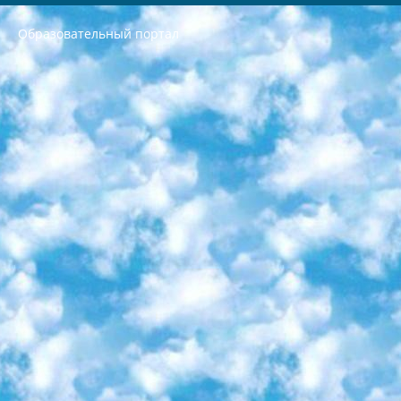
Образовательный портал
РЕСПУБЛИКА УЗБЕКИСТАН МИНИСТРЕРСТВО ДОШКОЛЬНОГО И ШКОЛЬНОГО ОБРАЗОВАНИЯ КОМАНДА в общеобразовательных учреждениях в 2023-2024 учебном году организация и проведение итоговой государственной аттестации обучающихся о Министра дошкольного и школьного образования Республики Узбекистан от 4 марта 2008 года (постановлением Минюста от 20 марта 2008 года № 1778 государственной регистрации) «Итоговое состояние учащихся общего среднего образования на основании положения об утверждении положения об аттестации общего среднего образования выпускной экзамен студентов в образовательных учреждениях в 2023-2024 учебном году В целях организации и прохождения аттестации приказываю: 1. Следующее: перечень предметов, по которым будет проводиться итоговая государственная аттестация и экзамен формы перевода согласно приложению 1; сертификаты международного образца, оценивающие уровень владения иностранными языками перечень согласно приложению 2; 2. Педагогический при специализированных образовательных учреждениях. научно-практический центр квалификации и международной оценки (Д.Давидова) 2024 г. До 25 марта: задания по предметам, по которым будет проводиться итоговая аттестация разработка и утверждение технических условий; итоговая аттестация на основании разработанного предметного задания разработка вопросов по предметам (устно и письменно), экзамен передача; общеобразовательные средние школы и специальные учебные заведения учащиеся выпускных классов школ и интернатов в агентской системе подготовка базы данных экзаменационных материалов и критериев оценки; перевод базы экзаменационных материалов на все языки обучения подать в Республиканский образовательный центр для изготовления; варианты экзаменов на основе разработанных контрольных материалов пусть будут поставлены задачи формирования. 3. Республиканский образовательный центр (Ш.Худайкулов) до 5 апреля 2024 года. до: база данных предоставленных экзаменационных материалов на все языки обучения перевод и экспертиза; для слепых, слабовидящих, глухих, слабослышащих и умственно отсталых детей учащиеся выпускных классов специализированных школ и школ-интернатов база данных экзаменационных материалов на всех преподаваемых языках подготовка критериев оценки; специализированные школы для умственно отсталых детей и технологии для учащихся выпускных классов школ-интернатов разработка соответствующих рекомендаций и критериев проведения ЕГЭ по естествознанию давать задания. 4. Педагогический при специализированных образовательных учреждениях. Научно-практический центр навыков и международной оценки (Д.Давидова), Республика образовательный центр (Худайкулов Ш.) итоговый государственный аттестационный экзамен ориентирован на творческое и логическое мышление при подготовке базы материалов учитывать введение заданий. 5. Следует отметить, что: сертификат государственного образца о знании общеобразовательного предмета и как минимум национальный уровень B1 по предметам на иностранных языках, указанным в Приложении 2. или международно признанный сертификат эквивалентного уровня студенты, изучающие определенный предмет, освобождаются от экзамена; по соответствующим предметам запланирована итоговая государственная аттестация за день до дня, путем жеребьевки Рабочей группой (в письменной форме по предметам, проводимым в форме) из числа сформированных вариантов выбрано 2 варианта; 2 выбранных варианта экзамена анонсированы на официальном сайте министерства и все выпускники по всей стране на основе этих вариантов проводит итоговую государственную аттестацию. 6. Государственное образование учащихся средних общеобразовательных учреждений. знания в соответствии с квалификационными требованиями, которые необходимо приобрести на основании стандартов итоговый (выпускной) контроль для 9 и 11 классов в целях тестирования Экзамены (далее – экзамены) состоят из предметов, перечисленных в приложении 1. будет сделано. 7. Экзамены пройдут с 26 мая по 15 июня 2024 г. (кроме науки физического воспитания). 8. Физическая для учащихся 9 классов общесредних образовательных учреждений. Экзамены по предмету «Образование, квалификация медицина» 1-6 мая 2024 года. сотрудники перевести под присмотр (с отклонениями в физическом или умственном развитии) специализированная школа для детей, школы-интернаты и со сколиозом школы-интернаты санаторного типа для больных детей исключены). 9. Он был слепым, слабовидящим и имел нарушения опорно-двигательного аппарата. экзамены в специализированных школах и интернатах для детей должны проводиться исходя из требований, предъявляемых к общеобразовательным учреждениям (физкультура кроме науки). 10. Специализированная школа для глухих и слабослышащих детей. и экзамены в интернатах и быть реализован в виде письменного теста по математике. 11. Специальность для умственно отсталых детей. Для 9 класса Родной язык и литературное письмо Государственный язык (язык обучения – узбекский). для неклассов) написано Математическое письмо Письменная/устная история Узбекистана Физическое воспитание практично Итоговый контроль Для 11 класса Написание родного языка и литературы (эссе) Математическое письмо Узбекский язык (обучение на узбекском языке) не посещающее общее среднее образование для учреждений)/Образовательное учреждение выбор письменный и устный Иностранный язык письменный/устный Письменная/устная история Узбекистана *По выбору студента:  Химия  Физика  Основы государственного права  География 10 бесплатных образовательных ресурсов - Мы составили подборку онлайн-проектов с интерактивными упражнениями, видеолекциями и статьями. Они помогут вам обрести новые и освежить старые знания бесплатно. 1. «ИНТУИТ» Старейшая образовательная площадка Рунета. Здесь вы найдёте сотни текстовых и видеокурсов на десятки различных тем — от программирования до психологии. Многие курсы подготовлены российскими университетами и крупными международными компаниями вроде Intel и Microsoft. Самостоятельное обучение бесплатное, но желающие могут оплатить услуги персональных наставников. 2. «Смартия» знакомит с актуальными профессиями и подсказывает, как им обучаться. Выбрав заинтересовавшую вас специальность — SMM-специалист, фотограф, веб-дизайнер или другую, — увидите список необходимых для неё умений. Чтобы вы могли освоить их самостоятельно, для каждого умения площадка отображает подборку ссылок на учебные материалы. Хотя «Смартия» ориентируется на русскоязычную аудиторию, часть контента всё же доступна только на английском. 3. «Лекторий Физтеха» Проект Московского физико-технического института (Физтеха). С его помощью вы можете смотреть онлайн серии лекций, записанные на видео в этом вузе. В числе доступных предметов — физика, биология, химия, информационные технологии и другие. К некоторым лекциям администрация ресурса прилагает готовые конспекты, которые можно скачивать в PDF-формате. 4. ITMOcourses Онлайн-площадка Санкт-Петербургского национального исследовательского университета информационных технологий, механики и оптики (ИТМО). Ресурс предоставляет свободный доступ к курсам, разработанным в этом вузе. Каталог материалов разбит на четыре категории: «Оптические системы и технологии», «Приборостроение и робототехника», «Информационные технологии» и «Биотехнологии». Курсы состоят из видеолекций, интерактивных демонстраций и заданий. 5. «КиберЛенинка» Электронная научная библиотека открытого доступа. Каталог площадки регулярно обрастает текстами статей из различных научных изданий. Сгруппированные по журналам и рубрикам публикации можно читать онлайн или скачивать целиком в PDF-формате. Проект нацелен на популяризацию науки за счёт открытого доступа к качественной информации. 6. «ПостНаука» На этом ресурсе публикуют подборки видеолекций, составленные экспертами из разных отраслей и объединённые общими темами. Среди них, к примеру, есть серии «Биоинформатика и геномика», «Культура средневековой Скандинавии» и Cinema Studies о теории кино. Каждая подборка лекций — логически связанная история, рассказанная экспертом от первого лица. Кроме того, на сайте появляются научно-образовательные статьи и тесты на разные темы. 7. «Newочём» Команда проекта «Newочём» отбирает самые интересные тексты из англоязычных СМИ и переводит те из них, за которые голосуют участники сообщества «ВКонтакте». По большей части это научно-популярные статьи. Редакторы придумывают лишь заголовки, в остальном содержание переводов соответствует оригиналам. Полные тексты можно читать прямо в социальной сети. 8. InternetUrok Онлайн-база материалов по основным дисциплинам школьной программы. Информация на сайте структурирована по классам, предметам и темам (урокам). Каждый урок состоит из видеолекций и конспектов. Есть также интерактивные тренажёры и тесты для закрепления пройденного материала. Даже если вы давно окончили школу, возможность повторить программу старших классов всегда может пригодиться. 9. Edutainme Ещё один ресурс об образовании. В отличие от Newtonew, как мне кажется, Edutainme больше ориентируется на представителей индустрии: педагогов, предпринимателей, разработчиков образовательных проектов. Но и любой, кто просто стремится к саморазвитию, найдёт на сайте много полезного и интересного для себя. Например, информацию о новых курсах и образовательных сервисах. 10. Newtonew Онлайн-медиа об образовании и обучении в широком смысле. Авторы Newtonew пишут об инструментах, заведениях, тактиках и стратегиях, которые помогают учить других и получать новые знания самостоятельно. На этой площадке вы найдёте новости, обзоры, аналитические мат