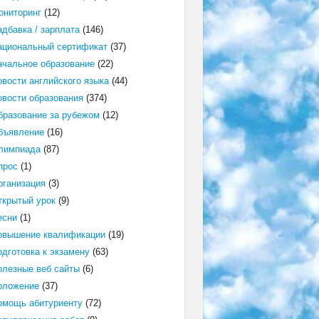
ониторинг
(12)
адбавка / зарплата
(146)
ациональный сертификат
(37)
ачальное образование
(22)
овости английского языка
(44)
овости образования
(374)
бразование за рубежом
(12)
бъявление
(16)
лимпиада
(87)
прос
(1)
рганизация
(3)
ткрытый урок
(9)
есни
(1)
овышение квалификации
(19)
одготовка к экзамену
(63)
олезные веб сайты
(6)
оложение
(37)
омощь абитуриенту
(72)