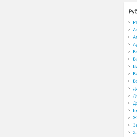
Ру
P
А
А
А
Б
В
В
В
В
Д
Д
Д
Е
Ж
З
З