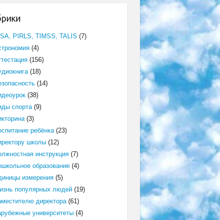
брики
ISA, PIRLS, TIMSS, TALIS
(7)
строномия
(4)
ттестация
(156)
удиокнига
(18)
езопасность
(14)
идеоурок
(38)
иды спорта
(9)
икторина
(3)
оспитание ребёнка
(23)
иректору школы
(12)
олжностная инструкция
(7)
ошкольное образование
(4)
диницы измерения
(5)
изнь популярных людей
(19)
аместителю директора
(61)
арубежные университеты
(4)