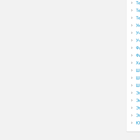
Т
Т
Т
У
У
У
Ф
Ф
Х
Ш
Ш
Ш
Э
Э
Э
Эт
Ю