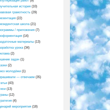
опуляризация работ
(9)
оучительная история
(10)
равовая грамотность
(29)
резентация
(22)
резидентская школа
(21)
рограммы / приложения
(7)
рофориентация
(14)
аздаточные материалы
(13)
азработка урока
(34)
еклама
(2)
ешение задач
(1)
казки
(2)
оюз молодёжи
(1)
прашивали — отвечаем
(35)
татьи
(43)
тихи
(13)
траны
(12)
тратегия
(4)
ценарий мероприятия
(18)