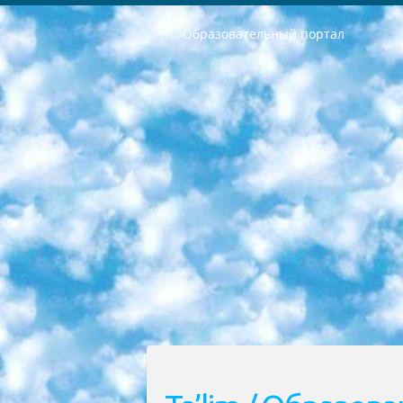
Образовательный портал
РЕСПУБЛИКА УЗБЕКИСТАН МИНИСТРЕРСТВО ДОШКОЛЬНОГО И ШКОЛЬНОГО ОБРАЗОВАНИЯ КОМАНДА в общеобразовательных учреждениях в 2023-2024 учебном году организация и проведение итоговой государственной аттестации обучающихся о Министра дошкольного и школьного образования Республики Узбекистан от 4 марта 2008 года (постановлением Минюста от 20 марта 2008 года № 1778 государственной регистрации) «Итоговое состояние учащихся общего среднего образования на основании положения об утверждении положения об аттестации общего среднего образования выпускной экзамен студентов в образовательных учреждениях в 2023-2024 учебном году В целях организации и прохождения аттестации приказываю: 1. Следующее: перечень предметов, по которым будет проводиться итоговая государственная аттестация и экзамен формы перевода согласно приложению 1; сертификаты международного образца, оценивающие уровень владения иностранными языками перечень согласно приложению 2; 2. Педагогический при специализированных образовательных учреждениях. научно-практический центр квалификации и международной оценки (Д.Давидова) 2024 г. До 25 марта: задания по предметам, по которым будет проводиться итоговая аттестация разработка и утверждение технических условий; итоговая аттестация на основании разработанного предметного задания разработка вопросов по предметам (устно и письменно), экзамен передача; общеобразовательные средние школы и специальные учебные заведения учащиеся выпускных классов школ и интернатов в агентской системе подготовка базы данных экзаменационных материалов и критериев оценки; перевод базы экзаменационных материалов на все языки обучения подать в Республиканский образовательный центр для изготовления; варианты экзаменов на основе разработанных контрольных материалов пусть будут поставлены задачи формирования. 3. Республиканский образовательный центр (Ш.Худайкулов) до 5 апреля 2024 года. до: база данных предоставленных экзаменационных материалов на все языки обучения перевод и экспертиза; для слепых, слабовидящих, глухих, слабослышащих и умственно отсталых детей учащиеся выпускных классов специализированных школ и школ-интернатов база данных экзаменационных материалов на всех преподаваемых языках подготовка критериев оценки; специализированные школы для умственно отсталых детей и технологии для учащихся выпускных классов школ-интернатов разработка соответствующих рекомендаций и критериев проведения ЕГЭ по естествознанию давать задания. 4. Педагогический при специализированных образовательных учреждениях. Научно-практический центр навыков и международной оценки (Д.Давидова), Республи