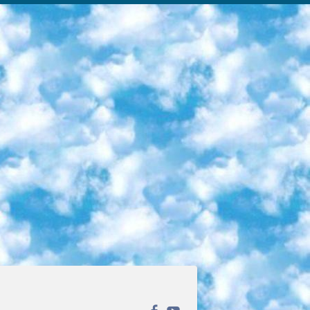
ека открытого доступа. Каталог площадки регулярно обрастает текстами статей из различных научных изданий. Сгруппированные по журналам и рубрикам публикации можно читать онлайн или скачивать целиком в PDF-формате. Проект нацелен на популяризацию науки за счёт открытого доступа к качественной информации. 6. «ПостНаука» На этом ресурсе публикуют подборки видеолекций, составленные экспертами из разных отраслей и объединённые общими темами. Среди них, к примеру, есть серии «Биоинформатика и геномика», «Культура средневековой Скандинавии» и Cinema Studies о теории кино. Каждая подборка лекций — логически связанная история, рассказанная экспертом от первого лица. Кроме того, на сайте появляются научно-образовательные статьи и тесты на разные темы. 7. «Newочём» Команда проекта «Newочём» отбирает самые интересные тексты из англоязычных СМИ и переводит те из них, за которые голосуют участники сообщества «ВКонтакте». По большей части это научно-популярные статьи. Редакторы придумывают лишь заголовки, в остальном содержание переводов соответствует оригиналам. Полные тексты можно читать прямо в социальной сети. 8. InternetUrok Онлайн-база материалов по основным дисциплинам школьной программы. Информация на сайте структурирована по классам, предметам и темам (урокам). Каждый урок состоит из видеолекций и конспектов. Есть также интерактивные тренажёры и тесты для закрепления пройденного материала. Даже если вы давно окончили школу, возможность повторить программу старших классов всегда может пригодиться. 9. Edutainme Ещё один ресурс об образовании. В отличие от Newtonew, как мне кажется, Edutainme больше ориентируется на представителей индустрии: педагогов, предпринимателей, разработчиков образовательных проектов. Но и любой, кто просто стремится к саморазвитию, найдёт на сайте много полезного и интересного для себя. Например, информацию о новых курсах и образовательных сервисах. 10. Newtonew Онлайн-медиа об образовании и обучении в широком смысле. Авторы Newtonew пишут об инструментах, заведениях, тактиках и стратегиях, которые помогают учить других и получать новые знания самостоятельно. На этой площадке вы найдёте новости, обзоры, аналитические мат