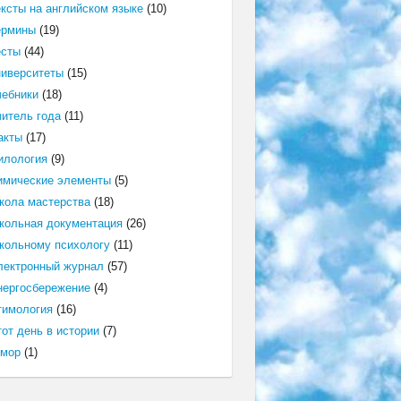
ексты на английском языке
(10)
ермины
(19)
есты
(44)
ниверситеты
(15)
чебники
(18)
читель года
(11)
акты
(17)
илология
(9)
имические элементы
(5)
кола мастерства
(18)
кольная документация
(26)
кольному психологу
(11)
лектронный журнал
(57)
нергосбережение
(4)
тимология
(16)
от день в истории
(7)
мор
(1)