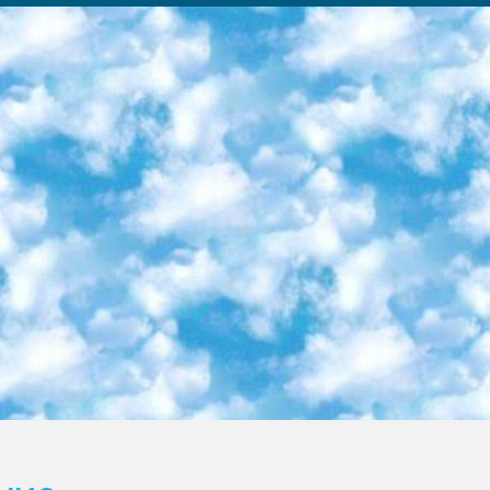
ка образовательный центр (Худайкулов Ш.) итоговый государственный аттестационный экзамен ориентирован на творческое и логическое мышление при подготовке базы материалов учитывать введение заданий. 5. Следует отметить, что: сертификат государственного образца о знании общеобразовательного предмета и как минимум национальный уровень B1 по предметам на иностранных языках, указанным в Приложении 2. или международно признанный сертификат эквивалентного уровня студенты, изучающие определенный предмет, освобождаются от экзамена; по соответствующим предметам запланирована итоговая государственная аттестация за день до дня, путем жеребьевки Рабочей группой (в письменной форме по предметам, проводимым в форме) из числа сформированных вариантов выбрано 2 варианта; 2 выбранных варианта экзамена анонсированы на официальном сайте министерства и все выпускники по всей стране на основе этих вариантов проводит итоговую государственную аттестацию. 6. Государственное образование учащихся средних общеобразовательных учреждений. знания в соответствии с квалификационными требованиями, которые необходимо приобрести на основании стандартов итоговый (выпускной) контроль для 9 и 11 классов в целях тестирования Экзамены (далее – экзамены) состоят из предметов, перечисленных в приложении 1. будет сделано. 7. Экзамены пройдут с 26 мая по 15 июня 2024 г. (кроме науки физического воспитания). 8. Физическая для учащихся 9 классов общесредних образовательных учреждений. Экзамены по предмету «Образование, квалификация медицина» 1-6 мая 2024 года. сотрудники перевести под присмотр (с отклонениями в физическом или умственном развитии) специализированная школа для детей, школы-интернаты и со сколиозом школы-интернаты санаторного типа для больных детей исключены). 9. Он был слепым, слабовидящим и имел нарушения опорно-двигательного аппарата. экзамены в специализированных школах и интернатах для детей должны проводиться исходя из требований, предъявляемых к общеобразовательным учреждениям (физкультура кроме науки). 10. Специализированная школа для глухих и слабослышащих детей. и экзамены в интернатах и быть реализован в виде письменного теста по математике. 11. Специальность для умственно отсталых детей. Для 9 класса Родной язык и литературное письмо Государственный язык (язык обучения – узбекский). для неклассов) написано Математическое письмо Письменная/устная история Узбекистана Физическое воспитание практично Итоговый контроль Для 11 класса Написание родного языка и литературы (эссе) Математическое письмо Узбекский язык (обучение на узбекском языке) не посещающее общее среднее образование для учреждений)/Образовательное учреждение выбор письменный и устный Иностранный язык письменный/устный Письменная/устная история Узбекистана *По выбору студента:  Химия  Физика  Основы государственного права  География 10 бесплатных образовательных ресурсов - Мы составили подборку онлайн-проектов с интерактивными упражнениями, видеолекциями и статьями. Они помогут вам обрести новые и освежить старые знания бесплатно. 1. «ИНТУИТ» Старейшая образовательная площадка Рунета. Здесь вы найдёте сотни текстовых и видеокурсов на десятки различных тем — от программирования до психологии. Многие курсы подготовлены российскими университетами и крупными международными компаниями вроде Intel и Microsoft. Самостоятельное обучение бесплатное, но желающие могут оплатить услуги персональных наставников. 2. «Смартия» знакомит с актуальными профессиями и подсказывает, как им обучаться. Выбрав заинтересовавшую вас специальность — SMM-специалист, фотограф, веб-дизайнер или другую, — увидите список необходимых для неё умений. Чтобы вы могли освоить их самостоятельно, для каждого умения площадка отображает подборку ссылок на учебные материалы. Хотя «Смартия» ориентируется на русскоязычную аудиторию, часть контента всё же доступна только на английском. 3. «Лекторий Физтеха» Проект Московского физико-технического института (Физтеха). С его помощью вы можете смотреть онлайн серии лекций, записанные на видео в этом вузе. В числе доступных предметов — физика, биология, химия, информационные технологии и другие. К некоторым лекциям администрация ресурса прилагает готовые конспекты, которые можно скачивать в PDF-формате. 4. ITMOcourses Онлайн-площадка Санкт-Петербургского национального исследовательского университета информационных технологий, механики и оптики (ИТМО). Ресурс предоставляет свободный доступ к курсам, разработанным в этом вузе. Каталог материалов разбит на четыре категории: «Оптические системы и технологии», «Приборостроение и робототехника», «Информационные технологии» и «Биотехнологии». Курсы состоят из видеолекций, интерактивных демонстраций и заданий. 5. «КиберЛенинка» Электронная научная библиот