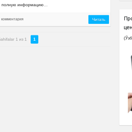
полную информацию…
Пр
2 комментария
Читать
це
(Ўзб
ahifalar 1 из 1
1