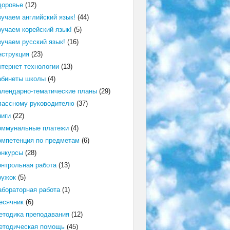
доровье
(12)
зучаем английский язык!
(44)
зучаем корейский язык!
(5)
зучаем русский язык!
(16)
нструкция
(23)
нтернет технологии
(13)
абинеты школы
(4)
алендарно-тематические планы
(29)
лассному руководителю
(37)
ниги
(22)
оммунальные платежи
(4)
омпетенция по предметам
(6)
онкурсы
(28)
онтрольная работа
(13)
ружок
(5)
абораторная работа
(1)
есячник
(6)
етодика преподавания
(12)
етодическая помощь
(45)