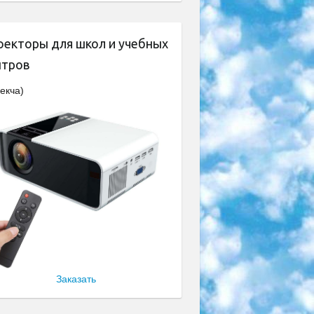
оекторы для школ и учебных
нтров
екча)
Заказать