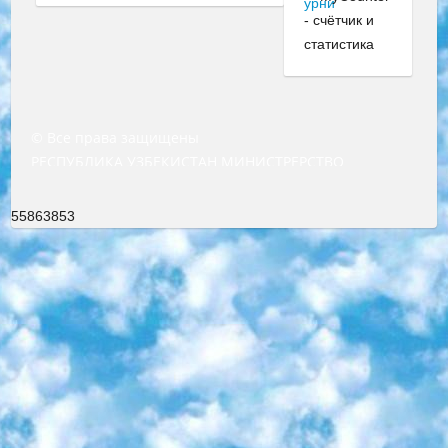
© Все права защищены
РЕСПУБЛИКА УЗБЕКИСТАН МИНИСТРЕРСТВО ДОШКОЛЬНОГО И ШКОЛЬНОГО ОБРАЗОВАНИЯ КОМАНДА в общеобразовательных учреждениях в 2023-2024 учебном году организация и проведение итоговой государственной аттестации обучающихся о Министра дошкольного и школьного образования Республики Узбекистан от 4 марта 2008 года (постановлением Минюста от 20 марта 2008 года № 1778 государственной регистрации) «Итоговое состояние учащихся общего среднего образования на основании положения об утверждении положения об аттестации общего среднего образования выпускной экзамен студентов в образовательных учреждениях в 2023-2024 учебном году В целях организации и прохождения аттестации приказываю: 1. Следующее: перечень предметов, по которым будет проводиться итоговая государственная аттестация и экзамен формы перевода согласно приложению 1; сертификаты международного образца, оценивающие уровень владения иностранными языками перечень согласно приложению 2; 2. Педагогический при специализированных образовательных учреждениях. научно-практический центр квалификации и международной оценки (Д.Давидова) 2024 г. До 25 марта: задания по предметам, по которым будет проводиться итоговая аттестация разработка и утверждение технических условий; итоговая аттестация на основании разработанного предметного задания разработка вопросов по предметам (устно и письменно), экзамен передача; общеобразовательные средние школы и специальные учебные заведения учащиеся выпускных классов школ и интернатов в агентской системе подготовка базы данных экзаменационных материалов и критериев оценки; перевод базы экзаменационных материалов на все языки обучения подать в Республиканский образовательный центр для изготовления; варианты экзаменов на основе разработанных контрольных материалов пусть будут поставлены задачи формирования. 3. Республиканский образовательный центр (Ш.Худайкулов) до 5 апреля 2024 года. до: база данных предоставленных экзаменационных материалов на все языки обучения перевод и экспертиза; для слепых, слабовидящих, глухих, слабослышащих и умственно отсталых детей учащиеся выпускных классов специализированных школ и школ-интернатов база данных экзаменационных материалов на всех преподаваемых языках подготовка критериев оценки; специализированные школы для умственно отсталых детей и технологии для учащихся выпускных классов школ-интернатов разработка соответствующих рекомендаций и критериев проведения ЕГЭ по естествознанию давать задания. 4. Педагогический при специализированных образовательных учреждениях. Научно-практический центр навыков и международной оценки (Д.Давидова), Республика образовательный центр (Худайкулов Ш.) итоговый государственный аттестационный экзамен ориентирован на творческое и логическое мышление при подготовке базы материалов учитывать введение заданий. 5. Следует отметить, что: сертификат государственного образца о знании общеобразовательного предмета и как минимум национальный уровень B1 по предметам на иностранных языках, указанным в Приложении 2. или международно признанный сертификат эквивалентного уровня студенты, изучающие определенный предмет, освобождаются от экзамена; по соответствующим предметам запланирована итоговая государственная аттестация за день до дня, путем жеребьевки Рабочей группой (в письменной форме по предметам, проводимым в форме) из числа сформированных вариантов выбрано 2 варианта; 2 выбранных варианта экзамена анонсированы на официальном сайте министерства и все выпускники по всей стране на основе этих вариантов проводит итоговую государственную аттестацию. 6. Государственное образование учащихся средних общеобразовательных учреждений. знания в соответствии с квалификационными требованиями, которые необходимо приобрести на основании стандартов итоговый (выпускной) контроль для 9 и 11 классов в целях тестирования Экзамены (далее – экзамены) состоят из предметов, перечисленных в приложении 1. будет сделано. 7. Экзамены пройдут с 26 мая по 15 июня 2024 г. (кроме науки физического воспитания). 8. Физическая для учащихся 9 классов общесредних образовательных учреждений. Экзамены по предмету «Образование, квалификация медицина» 1-6 мая 2024 года. сотрудники перевести под присмотр (с отклонениями в физическом или умственном развитии) специализированная школа для детей, школы-интернаты и со сколиозом школы-интернаты санаторного типа для больных детей исключены). 9. Он был слепым, слабовидящим и имел нарушения опорно-двигательного аппарата. экзамены в специализированных школах и интернатах для детей должны проводиться исходя из требований, предъявляемых к общеобразовательным учреждениям (физкультура кроме науки). 10. Специализированная школа для глухих и слабослышащих детей. и экзамены в интернатах и быть реализован в виде письменного теста по математике. 11. Специальность для умственно отсталых детей. Для 9 класса Родной язык и литературное письмо Государственный язык (язык обучения – узбекский). для неклассов) написано Математическое письмо Письменная/устная история Узбекистана Физическое воспитание практично Итоговый контроль Для 11 класса Написание родного языка и литературы (эссе) Математическое письмо Узбекский язык (обучение на узбекском языке) не посещающее общее среднее образование для учреждений)/Образовательное учреждение выбор письменный и устный Иностранный язык письменный/устный Письменная/устная история Узбекистана *По выбору студента:  Химия  Физика  Основы государственного права  География 10 бесплатных образовательных ресурсов - Мы составили подборку онлайн-проектов с интерактивными упражнениями, видеолекциями и статьями. Они помогут вам обрести новые и освежить старые знания бесплатно. 1. «ИНТУИТ» Старейшая образовательная площадка Рунета. Здесь вы найдёте сотни текстовых и видеокурсов на десятки различных тем — от программирования до психологии. Многие курсы подготовлены российскими университетами и крупными международными компаниями вроде Intel и Microsoft. Самостоятельное обучение бесплатное, но желающие могут оплатить услуги персональных наставников. 2. «Смартия» знакомит с актуальными профессиями и подсказывает, как им обучаться. Выбрав заинтересовавшую вас специальность — SMM-специалист, фотограф, веб-дизайнер или другую, — увидите список необходимых для неё умений. Чтобы вы могли освоить их самостоятельно, для каждого умения площадка отображает подборку ссылок на учебные материалы. Хотя «Смартия» ориентируется на русскоязычную аудиторию, часть контента всё же доступна только на английском. 3. «Лекторий Физтеха» Проект Московского физико-технического института (Физтеха). С его помощью вы можете смотреть онлайн серии лекций, записанные на видео в этом вузе. В числе доступных предметов — физика, биология, химия, информационные технологии и другие. К некоторым лекциям администрация ресурса прилагает готовые конспекты, которые можно скачивать в PDF-формате. 4. ITMOcourses Онлайн-площадка Санкт-Петербургского национального исследовательского университета информационных технологий, механики и оптики (ИТМО). Ресурс предоставляет свободный доступ к курсам, разработанным в этом вузе. Каталог материалов разбит на четыре категории: «Оптические системы и технологии», «Приборостроение и робототехника», «Информационные технологии» и «Биотехнологии». Курсы состоят из видеолекций, интерактивных демонстраций и заданий. 5. «КиберЛенинка» Электронная научная библиотека открытого доступа. Каталог площадки регулярно обрастает текстами статей из различных научных изданий. Сгруппированные по журналам и рубрикам публикации можно читать онлайн или скачивать целиком в PDF-формате. Проект нацелен на популяризацию науки за счёт открытого доступа к качественной информации. 6. «ПостНаука» На этом ресурсе публикуют подборки видеолекций, составленные экспертами из разных отраслей и объединённые общими темами. Среди них, к примеру, есть серии «Биоинформатика и геномика», «Культура средневековой Скандинавии» и Cinema Studies о теории кино. Каждая подборка лекций — логически связанная история, рассказанная экспертом от первого лица. Кроме того, на сайте появляются научно-образовательные статьи и тесты на разные темы. 7. «Newочём» Команда проекта «Newочём» отбирает самые интересные тексты из англоязычных СМИ и переводит те из них, за которые голосуют участники сообщества «ВКонтакте». По большей части это научно-популярные статьи. Редакторы придумывают лишь заголовки, в остальном содержание переводов соответствует оригиналам. Полные тексты можно читать прямо в социальной сети. 8. InternetUrok Онлайн-база материалов по основным дисциплинам школьной программы. Информация на сайте структурирована по классам, предметам и темам (урокам). Каждый урок состоит из видеолекций и конспектов. Есть также интерактивные тренажёры и тесты для закрепления пройденного материала. Даже если вы давно окончили школу, возможность повторить программу старших классов всегда может пригодиться. 9. Edutainme Ещё один ресурс об образовании. В отличие от Newtonew, как мне кажется, Edutainme больше ориентируется на представителей индустрии: педагогов, предпринимателей, разработчиков образовательных проектов. Но и любой, кто просто стремится к саморазвитию, найдёт на сайте много полезного и интересного для себя. Например, информацию о новых курсах и образовательных сервисах. 10. Newtonew Онлайн-медиа об образовании и обучении в широком смысле. Авторы Newtonew пишут об инструментах, заведениях, тактиках и стратегиях, которые помогают учить других и получать новые знания самостоятельно. На этой площадке вы найдёте новости, обзоры, аналитические мате
55863853