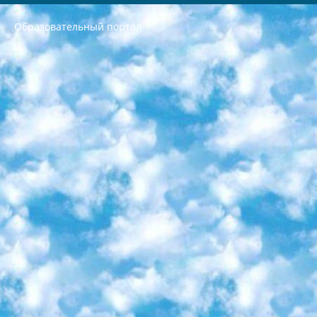
Образовательный портал
РЕСПУБЛИКА УЗБЕКИСТАН МИНИСТРЕРСТВО ДОШКОЛЬНОГО И ШКОЛЬНОГО ОБРАЗОВАНИЯ КОМАНДА в общеобразовательных учреждениях в 2023-2024 учебном году организация и проведение итоговой государственной аттестации обучающихся о Министра дошкольного и школьного образования Республики Узбекистан от 4 марта 2008 года (постановлением Минюста от 20 марта 2008 года № 1778 государственной регистрации) «Итоговое состояние учащихся общего среднего образования на основании положения об утверждении положения об аттестации общего среднего образования выпускной экзамен студентов в образовательных учреждениях в 2023-2024 учебном году В целях организации и прохождения аттестации приказываю: 1. Следующее: перечень предметов, по которым будет проводиться итоговая государственная аттестация и экзамен формы перевода согласно приложению 1; сертификаты международного образца, оценивающие уровень владения иностранными языками перечень согласно приложению 2; 2. Педагогический при специализированных образовательных учреждениях. научно-практический центр квалификации и международной оценки (Д.Давидова) 2024 г. До 25 марта: задания по предметам, по которым будет проводиться итоговая аттестация разработка и утверждение технических условий; итоговая аттестация на основании разработанного предметного задания разработка вопросов по предметам (устно и письменно), экзамен передача; общеобразовательные средние школы и специальные учебные заведения учащиеся выпускных классов школ и интернатов в агентской системе подготовка базы данных экзаменационных материалов и критериев оценки; перевод базы экзаменационных материалов на все языки обучения подать в Республиканский образовательный центр для изготовления; варианты экзаменов на основе разработанных контрольных материалов пусть будут поставлены задачи формирования. 3. Республиканский образовательный центр (Ш.Худайкулов) до 5 апреля 2024 года. до: база данных предоставленных экзаменационных материалов на все языки обучения перевод и экспертиза; для слепых, слабовидящих, глухих, слабослышащих и умственно отсталых детей учащиеся выпускных классов специализированных школ и школ-интернатов база данных экзаменационных материалов на всех преподаваемых языках подготовка критериев оценки; специализированные школы для умственно отсталых детей и технологии для учащихся выпускных классов школ-интернатов разработка соответствующих рекомендаций и критериев проведения ЕГЭ по естествознанию давать задания. 4. Педагогический при специализированных образовательных учреждениях. Научно-практический центр навыков и международной оценки (Д.Давидова), Республика образовательный центр (Худайкулов Ш.) итоговый государственный аттестационный экзамен ориентирован на творческое и логическое мышление при подготовке базы материалов учитывать введение заданий. 5. Следует отметить, что: сертификат государственного образца о знании общеобразовательного предмета и как минимум национальный уровень B1 по предметам на иностранных языках, указанным в Приложении 2. или международно признанный сертификат эквивалентного уровня студенты, изучающие определенный предмет, освобождаются от экзамена; по соответствующим предметам запланирована итоговая государственная аттестация за день до дня, путем жеребьевки Рабочей группой (в письменной форме по предметам, проводимым в форме) из числа сформированных вариантов выбрано 2 варианта; 2 выбранных варианта экзамена анонсированы на официальном сайте министерства и все выпускники по всей стране на основе этих вариантов проводит итоговую государственную аттестацию. 6. Государственное образование учащихся средних общеобразовательных учреждений. знания в соответствии с квалификационными требованиями, которые необходимо приобрести на основании стандартов итоговый (выпускной) контроль для 9 и 11 классов в целях тестирования Экзамены (далее – экзамены) состоят из предметов, перечисленных в приложении 1. будет сделано. 7. Экзамены пройдут с 26 мая по 15 июня 2024 г. (кроме науки физического воспитания). 8. Физическая для учащихся 9 классов общесредних образовательных учреждений. Экзамены по предмету «Образование, квалификация медицина» 1-6 мая 2024 года. сотрудники перевести под присмотр (с отклонениями в физическом или умственном развитии) специализированная школа для детей, школы-интернаты и со сколиозом школы-интернаты санаторного типа для больных детей исключены). 9. Он был слепым, слабовидящим и имел нарушения опорно-двигательного аппарата. экзамены в специализированных школах и интернатах для детей должны проводиться исходя из требований, предъявляемых к общеобразовательным учреждениям (физкультура кроме науки). 10. Специализированная школа для глухих и слабослышащих детей. и экзамены в интернатах и быть реализован в виде письменного теста по математике. 11. Специальность для умственно отсталых детей. Для 9 класса Родной язык и литературное письмо Государственный язык (язык обучения – узбекский). для неклассов) написано Математическое письмо Письменная/устная история Узбекистана Физическое воспитание практично Итоговый контроль Для 11 класса Написание родного языка и литературы (эссе) Математическое письмо Узбекский язык (обучение на узбекском языке) не посещающее общее среднее образование для учреждений)/Образовательное учреждение выбор письменный и устный Иностранный язык письменный/устный Письменная/устная история Узбекистана *По выбору студента:  Химия  Физика  Основы государственного права  География 10 бесплатных образовательных ресурсов - Мы составили подборку онлайн-проектов с интерактивными упражнениями, видеолекциями и статьями. Они помогут вам обрести новые и освежить старые знания бесплатно. 1. «ИНТУИТ» Старейшая образовательная площадка Рунета. Здесь вы найдёте сотни текстовых и видеокурсов на десятки различных тем — от программирования до психологии. Многие курсы подготовлены российскими университетами и крупными международными компаниями вроде Intel и Microsoft. Самостоятельное обучение бесплатное, но желающие могут оплатить услуги персональных наставников. 2. «Смартия» знакомит с актуальными профессиями и подсказывает, как им обучаться. Выбрав заинтересовавшую вас специальность — SMM-специалист, фотограф, веб-дизайнер или другую, — увидите список необходимых для неё умений. Чтобы вы могли освоить их самостоятельно, для каждого умения площадка отображает подборку ссылок на учебные материалы. Хотя «Смартия» ориентируется на русскоязычную аудиторию, часть контента всё же доступна только на английском. 3. «Лекторий Физтеха» Проект Московского физико-технического института (Физтеха). С его помощью вы можете смотреть онлайн серии лекций, записанные на видео в этом вузе. В числе доступных предметов — физика, биология, химия, информационные технологии и другие. К некоторым лекциям администрация ресурса прилагает готовые конспекты, которые можно скачивать в PDF-формате. 4. ITMOcourses Онлайн-площадка Санкт-Петербургского национального исследовательского университета информационных технологий, механики и оптики (ИТМО). Ресурс предоставляет свободный доступ к курсам, разработанным в этом вузе. Каталог материалов разбит на четыре категории: «Оптические системы и технологии», «Приборостроение и робототехника», «Информационные технологии» и «Биотехнологии». Курсы состоят из видеолекций, интерактивных демонстраций и заданий. 5. «КиберЛенинка» Электронная научная библиотека открытого доступа. Каталог площадки регулярно обрастает текстами статей из различных научных изданий. Сгруппированные по журналам и рубрикам публикации можно читать онлайн или скачивать целиком в PDF-формате. Проект нацелен на популяризацию науки за счёт открытого доступа к качественной информации. 6. «ПостНаука» На этом ресурсе публикуют подборки видеолекций, составленные экспертами из разных отраслей и объединённые общими темами. Среди них, к примеру, есть серии «Биоинформатика и геномика», «Культура средневековой Скандинавии» и Cinema Studies о теории кино. Каждая подборка лекций — логически связанная история, рассказанная экспертом от первого лица. Кроме того, на сайте появляются научно-образовательные статьи и тесты на разные темы. 7. «Newочём» Команда проекта «Newочём» отбирает самые интересные тексты из англоязычных СМИ и переводит те из них, за которые голосуют участники сообщества «ВКонтакте». По большей части это научно-популярные статьи. Редакторы придумывают лишь заголовки, в остальном содержание переводов соответствует оригиналам. Полные тексты можно читать прямо в социальной сети. 8. InternetUrok Онлайн-база материалов по основным дисциплинам школьной программы. Информация на сайте структурирована по классам, предметам и темам (урокам). Каждый урок состоит из видеолекций и конспектов. Есть также интерактивные тренажёры и тесты для закрепления пройденного материала. Даже если вы давно окончили школу, возможность повторить программу старших классов всегда может пригодиться. 9. Edutainme Ещё один ресурс об образовании. В отличие от Newtonew, как мне кажется, Edutainme больше ориентируется на представителей индустрии: педагогов, предпринимателей, разработчиков образовательных проектов. Но и любой, кто просто стремится к саморазвитию, найдёт на сайте много полезного и интересного для себя. Например, информацию о новых курсах и образовательных сервисах. 10. Newtonew Онлайн-медиа об образовании и обучении в широком смысле. Авторы Newtonew пишут об инструментах, заведениях, тактиках и стратегиях, которые помогают учить других и получать новые знания самостоятельно. На этой площадке вы найдёте новости, обзоры, аналитические мат